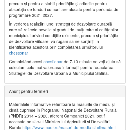
precum și pentru a stabili prioritățile și criteriile pentru
absorbția de fonduri comunitare alocate pentru perioada de
programare 2021-2027.
În vederea realizării unei strategii de dezvoltare durabilă
care să reflecte nevoile și gradul de mulțumire al cetățenilor
municipiului privind condițiile existente, precum și prioritățile
de dezvoltare viitoare, vă rugăm să ne sprijiniți în
identificarea acestora prin completarea următorului
chestionar
Completând acest
chestionar
de 7-10 minute ne veți ajuta să
colectam cele mai valoroase informații pentru redactarea
Strategiei de Dezvoltare Urbană a Municipiului Slatina.
Anunț pentru fermieri
Materialele informative referitoare la măsurile de mediu și
climă cuprinse în Programul Național de Dezvoltare Rurală
(PNDR) 2014 – 2020, aferent Campaniei 2021, pot fi
accesate pe site-ul Ministerului Agriculturii și Dezvoltării
Rurale
https://www.madr.ro/masuri-de-mediu-si-clima.html