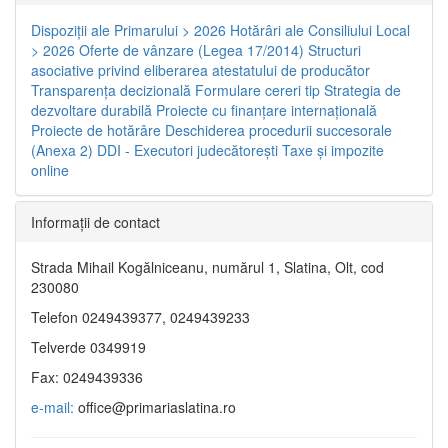
Dispoziţii ale Primarului > 2026
Hotărâri ale Consiliului Local
> 2026
Oferte de vânzare (Legea 17/2014)
Structuri
asociative privind eliberarea atestatului de producător
Transparenţa decizională
Formulare cereri tip
Strategia de
dezvoltare durabilă
Proiecte cu finanţare internaţională
Proiecte de hotărâre
Deschiderea procedurii succesorale
(Anexa 2)
DDI - Executori judecătorești
Taxe şi impozite
online
Informaţii de contact
Strada Mihail Kogălniceanu, numărul 1, Slatina, Olt, cod
230080
Telefon 0249439377, 0249439233
Telverde 0349919
Fax: 0249439336
e-mail:
office@primariaslatina.ro