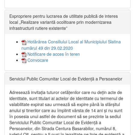
Expropriere pentru lucrarea de utilitate publică de interes
local „Realizare variantă ocolitoare prin modernizarea
infrastructurii rutiere existente”
Hotărârea Consiliului Local al Municipiului Slatina
numărul 49 din 29.02.2020
Notificare de acces în teren
Convocare
Serviciul Public Comunitar Local de Evidență a Persoanelor
Adresează invitația tuturor cetățenilor care nu dețin acte de
identitate, sunt titulari ai actelor de identitate cu termenul de
valabilitate expirat sau urmează să expire până la sfârșitul
anului și tinerilor care au împlinit vârsta de 14 ani și nu sunt
în posesia unui astfel de document să se prezinte la sediul
Serviciului Public Comunitar Local de Evidență a
Persoanelor, din Strada Centura Basarabilor, numărul 8,
județul Olt, pentru a fi puși în legalitate pe linie de evidență a