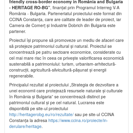
friendly cross-border economy in România and Bulgaria
- HERITAGE RO-BG”
, finanțat prin Programul Interreg V-A
România - Bulgaria. Parteneriatul proiectului este format din
CCINA Constanța, care are calitate de leader de proiect, iar
Camera de Comerț și Industrie Dobrich din Bulgaria este
partener.
Proiectul își propune să promoveze un mediu de afaceri care
să protejeze patrimoniul cultural și natural. Proiectul se
concentrează pe patru sectoare economice, considerate cu
cel mai mare risc în ceea ce privește valorificarea economică
sustenabilă a patrimoniului: turism, urbanism-arhitectură-
construcții, agricultură-silvicultură-pășunat și energii
regenerabile.
Principalul rezultat al proiectului „Strategia de dezvoltare a
unei economii care protejează resursele naturale și culturale
în România și Bulgaria” se concentrează distinct pe
patrimoniul cultural și pe cel natural. Lucrarea este
disponibilă pe site-ul proiectului
http://heritagerobg.eu/ro/rezultate/
sau pe site-ul CCINA
Constanța la adresa
https://www.ccina.ro/proiecte/in-
derulare/heritage
.