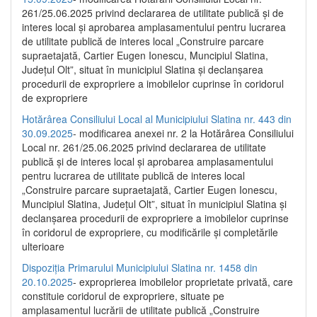
261/25.06.2025 privind declararea de utilitate publică și de
interes local și aprobarea amplasamentului pentru lucrarea
de utilitate publică de interes local „Construire parcare
supraetajată, Cartier Eugen Ionescu, Muncipiul Slatina,
Județul Olt”, situat în municipiul Slatina și declanșarea
procedurii de expropriere a imobilelor cuprinse în coridorul
de expropriere
Hotărârea Consiliului Local al Municipiului Slatina nr. 443 din
30.09.2025
- modificarea anexei nr. 2 la Hotărârea Consiliului
Local nr. 261/25.06.2025 privind declararea de utilitate
publică şi de interes local şi aprobarea amplasamentului
pentru lucrarea de utilitate publică de interes local
„Construire parcare supraetajată, Cartier Eugen Ionescu,
Muncipiul Slatina, Judeţul Olt”, situat în municipiul Slatina şi
declanşarea procedurii de expropriere a imobilelor cuprinse
în coridorul de expropriere, cu modificările şi completările
ulterioare
Dispoziția Primarului Municipiului Slatina nr. 1458 din
20.10.2025
- exproprierea imobilelor proprietate privată, care
constituie coridorul de expropriere, situate pe
amplasamentul lucrării de utilitate publică „Construire