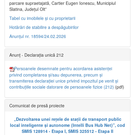
parcare supraetajată, Cartier Eugen Ionescu, Municipiul
Slatina, Județul Olt”
Tabel cu imobilele și cu proprietarii
Hotărâri de stabilire a despăgubirilor
Anunțul nr. 18594/24.02.2026
Anunț - Declarația unică 212
Persoanele desemnate pentru acordarea asistenței
privind completarea și/sau depunerea, precum și
transmiterea declarației unice privind impozitul pe venit și
contribuțiile sociale datorare de persoanele fizice (212)
(pdf)
Comunicat de presă proiecte
„Dezvoltarea unei rețele de stații de transport public
local inteligente și autonome (Intelli Bus Hub Net)”, cod
SMIS 128914 - Etapa I, SMIS 325512 - Etapa II