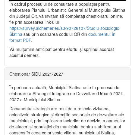
În cadrul procesului de consultare a populaţiei pentru
elaborarea Planului Urbanistic General al Municipiului Slatina
din Județul Olt, vă invităm să completați chestionarul online,
fie prin accesarea link-ului
https://survey.alchemer.eu/s3/90726107/Studiu-sociologic-
Slatina
sau prin scanarea codului QR din
documentul în
format PDF
.
Vă mulţumim anticipat pentru efortul şi sprijinul acordat
acestui demers.
Chestionar SIDU 2021-2027
În perioada actuală, Municipiul Slatina este în procesul de
elaborare a Strategiei Integrate de Dezvoltare Urbană 2021‐
2027 a Municipiului Slatina.
Documentul strategic are rolul de a reflecta viziunea,
obiectivele strategice și direcțiile sectoriale de dezvoltare ale
municipiului, prin implicarea factorilor de decizie, a oamenilor
de afaceri și populației din municipiu, pentru stabilirea unui
consens în ceea ce privește viitorul municipiului Slatina,