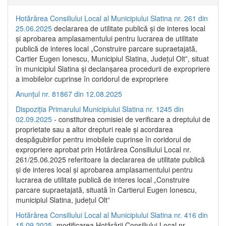
Hotărârea Consiliului Local al Municipiului Slatina nr. 261 din
25.06.2025
declararea de utilitate publică și de interes local
și aprobarea amplasamentului pentru lucrarea de utilitate
publică de interes local „Construire parcare supraetajată,
Cartier Eugen Ionescu, Municipiul Slatina, Județul Olt”, situat
în municipiul Slatina și declanșarea procedurii de expropriere
a imobilelor cuprinse în coridorul de expropriere
Anunțul nr. 81867 din 12.08.2025
Dispoziția Primarului Municipiului Slatina nr. 1245 din
02.09.2025
- constituirea comisiei de verificare a dreptului de
proprietate sau a altor drepturi reale și acordarea
despăgubirilor pentru imobilele cuprinse în coridorul de
expropriere aprobat prin Hotărârea Consiliului Local nr.
261/25.06.2025 referitoare la declararea de utilitate publică
și de interes local și aprobarea amplasamentului pentru
lucrarea de utilitate publică de interes local „Construire
parcare supraetajată, situată în Cartierul Eugen Ionescu,
municipiul Slatina, județul Olt”
Hotărârea Consiliului Local al Municipiului Slatina nr. 416 din
15.09.2025
- modificarea Hotărârii Consiliului Local nr.