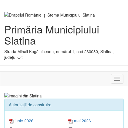
Primăria Municipiului
Slatina
Strada Mihail Kogălniceanu, numărul 1, cod 230080, Slatina,
județul Olt
Activ
sau
dezac
meniu
Autorizaţii de construire
iunie 2026
mai 2026