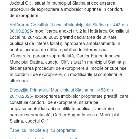
Județul Olt”, situat în municipiul Slatina și declanșarea
procedurii de expropriere a imobilelor cuprinse în coridorul
de expropriere
Hotărârea Consiliului Local al Municipiului Slatina nr. 443 din
30.09.2025
- modificarea anexei nr. 2 la Hotărârea Consiliului
Local nr. 261/25.06.2025 privind declararea de utilitate
publică şi de interes local şi aprobarea amplasamentului
pentru lucrarea de utilitate publică de interes local
„Construire parcare supraetajată, Cartier Eugen Ionescu,
Muncipiul Slatina, Judeţul Olt”, situat în municipiul Slatina şi
declanşarea procedurii de expropriere a imobilelor cuprinse
în coridorul de expropriere, cu modificările şi completările
ulterioare
Dispoziția Primarului Municipiului Slatina nr. 1458 din
20.10.2025
- exproprierea imobilelor proprietate privată, care
constituie coridorul de expropriere, situate pe
amplasamentul lucrării de utilitate publică „Construire
parcare supraetajată, Cartier Eugen Ionescu, Municipiul
Slatina, Județul Olt”
Tabel cu imobilele și cu proprietarii