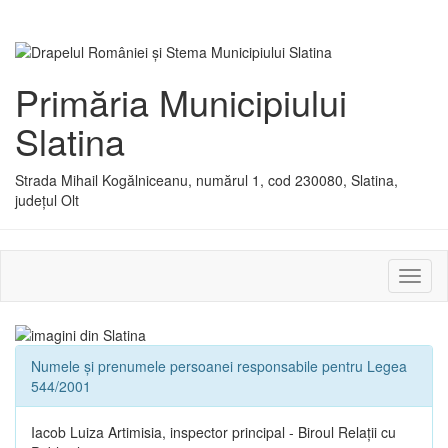
Primăria Municipiului
Slatina
Strada Mihail Kogălniceanu, numărul 1, cod 230080, Slatina,
județul Olt
Activ
sau
dezac
meniu
Numele și prenumele persoanei responsabile pentru Legea
544/2001
Iacob Luiza Artimisia, inspector principal - Biroul Relații cu