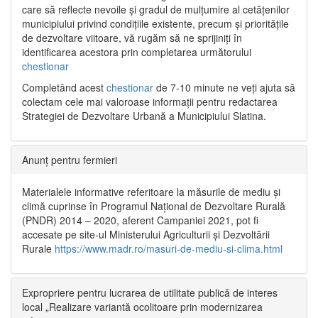
care să reflecte nevoile și gradul de mulțumire al cetățenilor
municipiului privind condițiile existente, precum și prioritățile
de dezvoltare viitoare, vă rugăm să ne sprijiniți în
identificarea acestora prin completarea următorului
chestionar
Completând acest
chestionar
de 7-10 minute ne veți ajuta să
colectam cele mai valoroase informații pentru redactarea
Strategiei de Dezvoltare Urbană a Municipiului Slatina.
Anunț pentru fermieri
Materialele informative referitoare la măsurile de mediu și
climă cuprinse în Programul Național de Dezvoltare Rurală
(PNDR) 2014 – 2020, aferent Campaniei 2021, pot fi
accesate pe site-ul Ministerului Agriculturii și Dezvoltării
Rurale
https://www.madr.ro/masuri-de-mediu-si-clima.html
Expropriere pentru lucrarea de utilitate publică de interes
local „Realizare variantă ocolitoare prin modernizarea