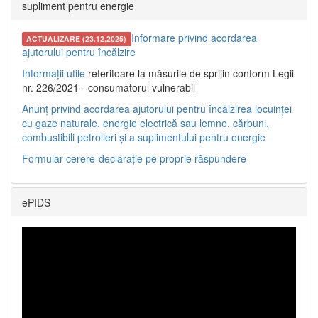
supliment pentru energie
Informare privind acordarea
ACTUALIZARE (23.12.2025)
ajutorului pentru încălzire
Informații utile
referitoare la măsurile de sprijin conform Legii
nr. 226/2021 - consumatorul vulnerabil
Anunț privind acordarea ajutorului pentru încălzirea locuinței
cu gaze naturale, energie electrică sau lemne, cărbuni,
combustibili petrolieri și a suplimentului pentru energie
Formular cerere-declarație pe proprie răspundere
ePIDS