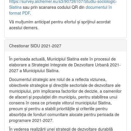
https://survey.alchemer.eu/s3/90726107/Studiu-sociologic-
Slatina
sau prin scanarea codului QR din
documentul în
format PDF
.
Vă mulţumim anticipat pentru efortul şi sprijinul acordat
acestui demers.
Chestionar SIDU 2021-2027
În perioada actuală, Municipiul Slatina este în procesul de
elaborare a Strategiei Integrate de Dezvoltare Urbană 2021‐
2027 a Municipiului Slatina.
Documentul strategic are rolul de a reflecta viziunea,
obiectivele strategice și direcțiile sectoriale de dezvoltare ale
municipiului, prin implicarea factorilor de decizie, a oamenilor
de afaceri și populației din municipiu, pentru stabilirea unui
consens în ceea ce privește viitorul municipiului Slatina,
precum și pentru a stabili prioritățile și criteriile pentru
absorbția de fonduri comunitare alocate pentru perioada de
programare 2021-2027.
În vederea realizării unei strategii de dezvoltare durabilă