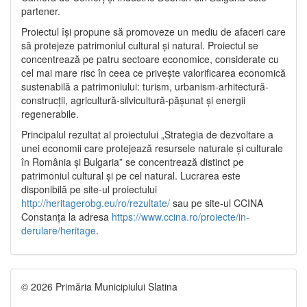
partener.
Proiectul își propune să promoveze un mediu de afaceri care
să protejeze patrimoniul cultural și natural. Proiectul se
concentrează pe patru sectoare economice, considerate cu
cel mai mare risc în ceea ce privește valorificarea economică
sustenabilă a patrimoniului: turism, urbanism-arhitectură-
construcții, agricultură-silvicultură-pășunat și energii
regenerabile.
Principalul rezultat al proiectului „Strategia de dezvoltare a
unei economii care protejează resursele naturale și culturale
în România și Bulgaria” se concentrează distinct pe
patrimoniul cultural și pe cel natural. Lucrarea este
disponibilă pe site-ul proiectului
http://heritagerobg.eu/ro/rezultate/
sau pe site-ul CCINA
Constanța la adresa
https://www.ccina.ro/proiecte/in-
derulare/heritage
.
© 2026 Primăria Municipiului Slatina