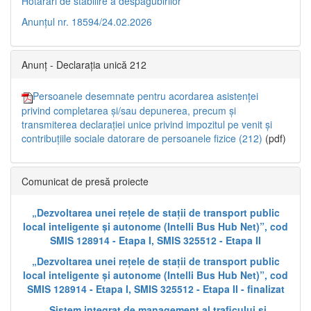
Hotărâri de stabilire a despăgubirilor
Anunțul nr. 18594/24.02.2026
Anunț - Declarația unică 212
Persoanele desemnate pentru acordarea asistenței
privind completarea și/sau depunerea, precum și
transmiterea declarației unice privind impozitul pe venit și
contribuțiile sociale datorare de persoanele fizice (212)
(pdf)
Comunicat de presă proiecte
„Dezvoltarea unei rețele de stații de transport public
local inteligente și autonome (Intelli Bus Hub Net)”, cod
SMIS 128914 - Etapa I, SMIS 325512 - Etapa II
„Dezvoltarea unei rețele de stații de transport public
local inteligente și autonome (Intelli Bus Hub Net)”, cod
SMIS 128914 - Etapa I, SMIS 325512 - Etapa II - finalizat
„Sistem integrat de management al traficului și