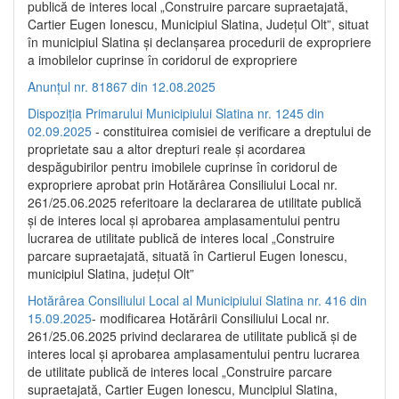
publică de interes local „Construire parcare supraetajată,
Cartier Eugen Ionescu, Municipiul Slatina, Județul Olt”, situat
în municipiul Slatina și declanșarea procedurii de expropriere
a imobilelor cuprinse în coridorul de expropriere
Anunțul nr. 81867 din 12.08.2025
Dispoziția Primarului Municipiului Slatina nr. 1245 din
02.09.2025
- constituirea comisiei de verificare a dreptului de
proprietate sau a altor drepturi reale și acordarea
despăgubirilor pentru imobilele cuprinse în coridorul de
expropriere aprobat prin Hotărârea Consiliului Local nr.
261/25.06.2025 referitoare la declararea de utilitate publică
și de interes local și aprobarea amplasamentului pentru
lucrarea de utilitate publică de interes local „Construire
parcare supraetajată, situată în Cartierul Eugen Ionescu,
municipiul Slatina, județul Olt”
Hotărârea Consiliului Local al Municipiului Slatina nr. 416 din
15.09.2025
- modificarea Hotărârii Consiliului Local nr.
261/25.06.2025 privind declararea de utilitate publică și de
interes local și aprobarea amplasamentului pentru lucrarea
de utilitate publică de interes local „Construire parcare
supraetajată, Cartier Eugen Ionescu, Muncipiul Slatina,