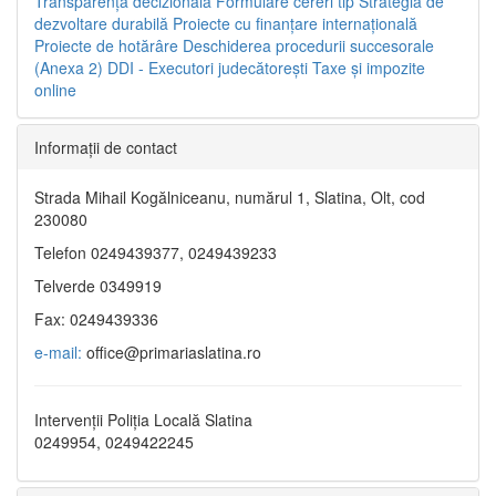
Transparenţa decizională
Formulare cereri tip
Strategia de
dezvoltare durabilă
Proiecte cu finanţare internaţională
Proiecte de hotărâre
Deschiderea procedurii succesorale
(Anexa 2)
DDI - Executori judecătorești
Taxe şi impozite
online
Informaţii de contact
Strada Mihail Kogălniceanu, numărul 1, Slatina, Olt, cod
230080
Telefon 0249439377, 0249439233
Telverde 0349919
Fax: 0249439336
e-mail:
office@primariaslatina.ro
Intervenții Poliția Locală Slatina
0249954, 0249422245