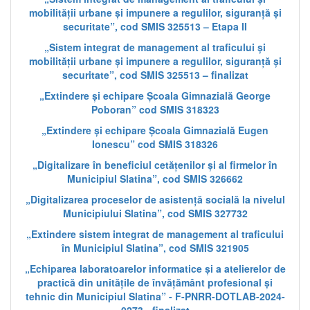
mobilității urbane și impunere a regulilor, siguranță și
securitate”, cod SMIS 325513 – Etapa II
„Sistem integrat de management al traficului și
mobilității urbane și impunere a regulilor, siguranță și
securitate”, cod SMIS 325513 – finalizat
„Extindere și echipare Școala Gimnazială George
Poboran” cod SMIS 318323
„Extindere și echipare Școala Gimnazială Eugen
Ionescu” cod SMIS 318326
„Digitalizare în beneficiul cetățenilor și al firmelor în
Municipiul Slatina”, cod SMIS 326662
„Digitalizarea proceselor de asistență socială la nivelul
Municipiului Slatina”, cod SMIS 327732
„Extindere sistem integrat de management al traficului
în Municipiul Slatina”, cod SMIS 321905
„Echiparea laboratoarelor informatice și a atelierelor de
practică din unitățile de învățământ profesional și
tehnic din Municipiul Slatina” - F-PNRR-DOTLAB-2024-
0273 - finalizat