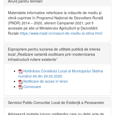
Anunț pentru fermieri
Materialele informative referitoare la măsurile de mediu și
climă cuprinse în Programul Național de Dezvoltare Rurală
(PNDR) 2014 – 2020, aferent Campaniei 2021, pot fi
accesate pe site-ul Ministerului Agriculturii și Dezvoltării
Rurale
https://www.madr.ro/masuri-de-mediu-si-clima.html
Expropriere pentru lucrarea de utilitate publică de interes
local „Realizare variantă ocolitoare prin modernizarea
infrastructurii rutiere existente”
Hotărârea Consiliului Local al Municipiului Slatina
numărul 49 din 29.02.2020
Notificare de acces în teren
Convocare
Serviciul Public Comunitar Local de Evidență a Persoanelor
Adresează invitația tuturor cetățenilor care nu dețin acte de