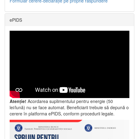
Formular cerere-declarație pe proprie răspundere
ePIDS
Atenție!
Acordarea suplimentului pentru energie (50
lei/lună) nu se face automat. Beneficiarii trebuie să depună o
cerere în platforma ePIDS, conform procedurii legale.