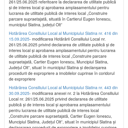
261/25.06.2025 referitoare la declararea de utilitate publică
și de interes local și aprobarea amplasamentului pentru
lucrarea de utilitate publică de interes local „Construire
parcare supraetajată, situată în Cartierul Eugen Ionescu,
municipiul Slatina, județul Olt”
Hotărârea Consiliului Local al Municipiului Slatina nr. 416 din
15.09.2025
- modificarea Hotărârii Consiliului Local nr.
261/25.06.2025 privind declararea de utilitate publică și de
interes local și aprobarea amplasamentului pentru lucrarea
de utilitate publică de interes local „Construire parcare
supraetajată, Cartier Eugen Ionescu, Muncipiul Slatina,
Județul Olt”, situat în municipiul Slatina și declanșarea
procedurii de expropriere a imobilelor cuprinse în coridorul
de expropriere
Hotărârea Consiliului Local al Municipiului Slatina nr. 443 din
30.09.2025
- modificarea anexei nr. 2 la Hotărârea Consiliului
Local nr. 261/25.06.2025 privind declararea de utilitate
publică şi de interes local şi aprobarea amplasamentului
pentru lucrarea de utilitate publică de interes local
„Construire parcare supraetajată, Cartier Eugen Ionescu,
Muncipiul Slatina, Judeţul Olt”, situat în municipiul Slatina şi
declanşarea procedurii de expropriere a imobilelor cuprinse