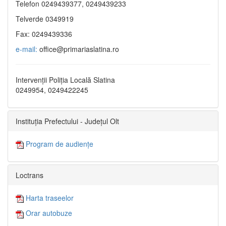
Telefon 0249439377, 0249439233
Telverde 0349919
Fax: 0249439336
e-mail:
office@primariaslatina.ro
Intervenții Poliția Locală Slatina
0249954, 0249422245
Instituția Prefectului - Județul Olt
Program de audiențe
Loctrans
Harta traseelor
Orar autobuze