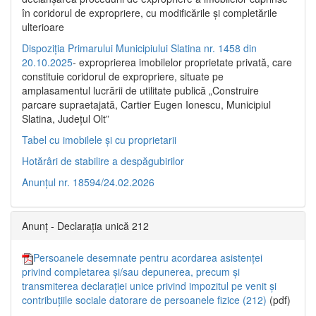
în coridorul de expropriere, cu modificările şi completările
ulterioare
Dispoziția Primarului Municipiului Slatina nr. 1458 din
20.10.2025
- exproprierea imobilelor proprietate privată, care
constituie coridorul de expropriere, situate pe
amplasamentul lucrării de utilitate publică „Construire
parcare supraetajată, Cartier Eugen Ionescu, Municipiul
Slatina, Județul Olt”
Tabel cu imobilele și cu proprietarii
Hotărâri de stabilire a despăgubirilor
Anunțul nr. 18594/24.02.2026
Anunț - Declarația unică 212
Persoanele desemnate pentru acordarea asistenței
privind completarea și/sau depunerea, precum și
transmiterea declarației unice privind impozitul pe venit și
contribuțiile sociale datorare de persoanele fizice (212)
(pdf)