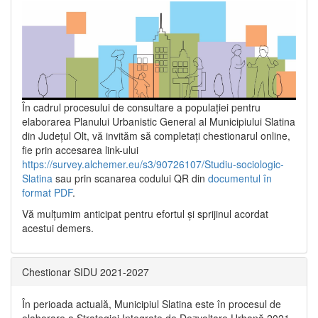
În cadrul procesului de consultare a populaţiei pentru
elaborarea Planului Urbanistic General al Municipiului Slatina
din Județul Olt, vă invităm să completați chestionarul online,
fie prin accesarea link-ului
https://survey.alchemer.eu/s3/90726107/Studiu-sociologic-
Slatina
sau prin scanarea codului QR din
documentul în
format PDF
.
Vă mulţumim anticipat pentru efortul şi sprijinul acordat
acestui demers.
Chestionar SIDU 2021-2027
În perioada actuală, Municipiul Slatina este în procesul de
elaborare a Strategiei Integrate de Dezvoltare Urbană 2021‐