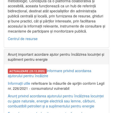
metodologic. Concepută ca o platformă colaborativă și
accesibilă, aceasta funcționează ca un hub de referință
bidirecțional, destinat atât specialiștilor din administrația
publică centrală și locală, prin furnizarea de resurse, ghiduri
și bune practici, cât și părților interesate, prin facilitarea
accesului la informații relevante, instrumente de consultare și
mecanisme de participare și monitorizare publică.
Centrul de resurse
Anunț important acordare ajutor pentru încălzirea locuinței și
supliment pentru energie
Informare privind acordarea
ACTUALIZARE (23.12.2025)
ajutorului pentru încălzire
Informații utile
referitoare la măsurile de sprijin conform Legii
nr. 226/2021 - consumatorul vulnerabil
Anunț privind acordarea ajutorului pentru încălzirea locuinței
cu gaze naturale, energie electrică sau lemne, cărbuni,
combustibili petrolieri și a suplimentului pentru energie