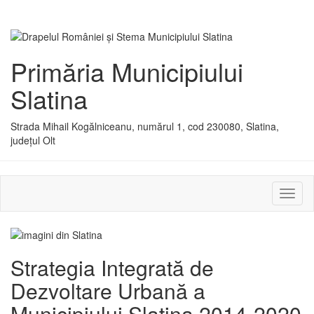
Primăria Municipiului
Slatina
Strada Mihail Kogălniceanu, numărul 1, cod 230080, Slatina,
județul Olt
Activ
sau
dezac
meniu
Strategia Integrată de
Dezvoltare Urbană a
Municipiului Slatina 2014-2020