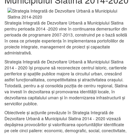
Strategia Integrată de Dezvoltare Urbană a Municipiului Slatina
pentru perioada 2014 -2020 vine în continuarea demersurilor din
perioada de programare 2007-2013, construind pe o bază solidă
în ceea ce priveşte experienţa în implementarea portofoliilor de
proiecte integrate, management de proiect și capacitate
administrativă.
Strategia Integrată de Dezvoltare Urbană a Municipiului Slatina
2014 - 2020 își propune să reconecteze centrul istoric, cartierele
periferice şi spaţiile publice majore la circuitul urban, crescând
astfel funcţionalitatea, competitivitatea şi atractivitatea oraşului.
Totodată, pentru a-şi consolida poziţia de centru regional, Slatina
va investi în dezvoltarea şi promovarea identităţii locale, în
dezvoltarea capitalului uman şi în modernizarea infrastructurii şi
serviciilor publice.
Obiectivele şi acţiunile prevăzute în Strategia Integrată de
Dezvoltare Urbană a Municipiului Slatina 2014 - 2020 vizează
depășirea provocărilor şi valorificarea oportunităţilor identificate
pe cele cinci paliere: economic, demografic, social, conectivitate,