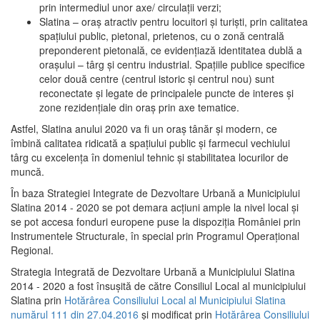
prin intermediul unor axe/ circulații verzi;
Slatina – oraş atractiv pentru locuitori şi turişti, prin calitatea
spaţiului public, pietonal, prietenos, cu o zonă centrală
preponderent pietonală, ce evidenţiază identitatea dublă a
oraşului – târg şi centru industrial. Spaţiile publice specifice
celor două centre (centrul istoric şi centrul nou) sunt
reconectate şi legate de principalele puncte de interes şi
zone rezidenţiale din oraş prin axe tematice.
Astfel, Slatina anului 2020 va fi un oraş tânăr şi modern, ce
îmbină calitatea ridicată a spaţiului public şi farmecul vechiului
târg cu excelenţa în domeniul tehnic şi stabilitatea locurilor de
muncă.
În baza Strategiei Integrate de Dezvoltare Urbană a Municipiului
Slatina 2014 - 2020 se pot demara acţiuni ample la nivel local şi
se pot accesa fonduri europene puse la dispoziţia României prin
Instrumentele Structurale, în special prin Programul Operațional
Regional.
Strategia Integrată de Dezvoltare Urbană a Municipiului Slatina
2014 - 2020 a fost însuşită de către Consiliul Local al municipiului
Slatina prin
Hotărârea Consiliului Local al Municipiului Slatina
numărul 111 din 27.04.2016
și modificat prin
Hotărârea Consiliului