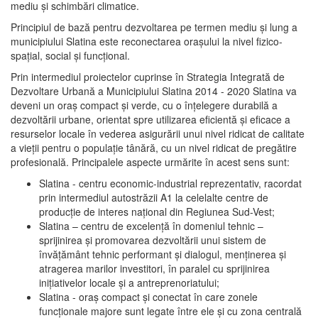
mediu şi schimbări climatice.
Principiul de bază pentru dezvoltarea pe termen mediu şi lung a
municipiului Slatina este reconectarea oraşului la nivel fizico-
spaţial, social şi funcţional.
Prin intermediul proiectelor cuprinse în Strategia Integrată de
Dezvoltare Urbană a Municipiului Slatina 2014 - 2020 Slatina va
deveni un oraş compact şi verde, cu o înţelegere durabilă a
dezvoltării urbane, orientat spre utilizarea eficientă şi eficace a
resurselor locale în vederea asigurării unui nivel ridicat de calitate
a vieţii pentru o populaţie tânără, cu un nivel ridicat de pregătire
profesională. Principalele aspecte urmărite în acest sens sunt:
Slatina - centru economic-industrial reprezentativ, racordat
prin intermediul autostrăzii A1 la celelalte centre de
producţie de interes naţional din Regiunea Sud-Vest;
Slatina – centru de excelenţă în domeniul tehnic –
sprijinirea şi promovarea dezvoltării unui sistem de
învăţământ tehnic performant şi dialogul, menţinerea şi
atragerea marilor investitori, în paralel cu sprijinirea
iniţiativelor locale şi a antreprenoriatului;
Slatina - oraş compact şi conectat în care zonele
funcţionale majore sunt legate între ele şi cu zona centrală