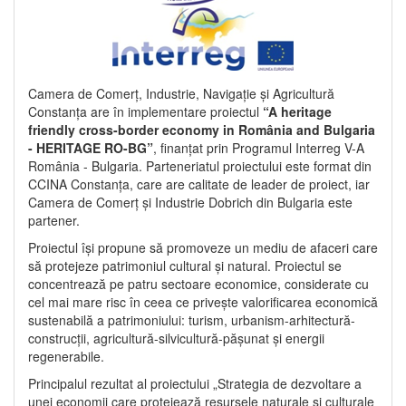
Camera de Comerț, Industrie, Navigație și Agricultură
Constanța are în implementare proiectul
“A heritage
friendly cross-border economy in România and Bulgaria
- HERITAGE RO-BG”
, finanțat prin Programul Interreg V-A
România - Bulgaria. Parteneriatul proiectului este format din
CCINA Constanța, care are calitate de leader de proiect, iar
Camera de Comerț și Industrie Dobrich din Bulgaria este
partener.
Proiectul își propune să promoveze un mediu de afaceri care
să protejeze patrimoniul cultural și natural. Proiectul se
concentrează pe patru sectoare economice, considerate cu
cel mai mare risc în ceea ce privește valorificarea economică
sustenabilă a patrimoniului: turism, urbanism-arhitectură-
construcții, agricultură-silvicultură-pășunat și energii
regenerabile.
Principalul rezultat al proiectului „Strategia de dezvoltare a
unei economii care protejează resursele naturale și culturale