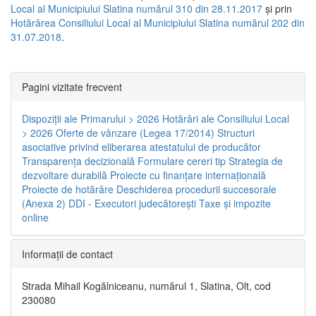
Local al Municipiului Slatina numărul 310 din 28.11.2017
și prin
Hotărârea Consiliului Local al Municipiului Slatina numărul 202 din
31.07.2018
.
Pagini vizitate frecvent
Dispoziţii ale Primarului > 2026
Hotărâri ale Consiliului Local
> 2026
Oferte de vânzare (Legea 17/2014)
Structuri
asociative privind eliberarea atestatului de producător
Transparenţa decizională
Formulare cereri tip
Strategia de
dezvoltare durabilă
Proiecte cu finanţare internaţională
Proiecte de hotărâre
Deschiderea procedurii succesorale
(Anexa 2)
DDI - Executori judecătorești
Taxe şi impozite
online
Informaţii de contact
Strada Mihail Kogălniceanu, numărul 1, Slatina, Olt, cod
230080