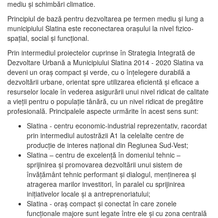
mediu şi schimbări climatice.
Principiul de bază pentru dezvoltarea pe termen mediu şi lung a
municipiului Slatina este reconectarea oraşului la nivel fizico-
spaţial, social şi funcţional.
Prin intermediul proiectelor cuprinse în Strategia Integrată de
Dezvoltare Urbană a Municipiului Slatina 2014 - 2020 Slatina va
deveni un oraş compact şi verde, cu o înţelegere durabilă a
dezvoltării urbane, orientat spre utilizarea eficientă şi eficace a
resurselor locale în vederea asigurării unui nivel ridicat de calitate
a vieţii pentru o populaţie tânără, cu un nivel ridicat de pregătire
profesională. Principalele aspecte urmărite în acest sens sunt:
Slatina - centru economic-industrial reprezentativ, racordat
prin intermediul autostrăzii A1 la celelalte centre de
producţie de interes naţional din Regiunea Sud-Vest;
Slatina – centru de excelenţă în domeniul tehnic –
sprijinirea şi promovarea dezvoltării unui sistem de
învăţământ tehnic performant şi dialogul, menţinerea şi
atragerea marilor investitori, în paralel cu sprijinirea
iniţiativelor locale şi a antreprenoriatului;
Slatina - oraş compact şi conectat în care zonele
funcţionale majore sunt legate între ele şi cu zona centrală