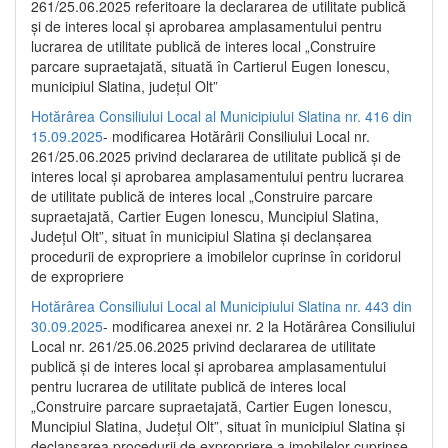
261/25.06.2025 referitoare la declararea de utilitate publică
și de interes local și aprobarea amplasamentului pentru
lucrarea de utilitate publică de interes local „Construire
parcare supraetajată, situată în Cartierul Eugen Ionescu,
municipiul Slatina, județul Olt”
Hotărârea Consiliului Local al Municipiului Slatina nr. 416 din
15.09.2025
- modificarea Hotărârii Consiliului Local nr.
261/25.06.2025 privind declararea de utilitate publică și de
interes local și aprobarea amplasamentului pentru lucrarea
de utilitate publică de interes local „Construire parcare
supraetajată, Cartier Eugen Ionescu, Muncipiul Slatina,
Județul Olt”, situat în municipiul Slatina și declanșarea
procedurii de expropriere a imobilelor cuprinse în coridorul
de expropriere
Hotărârea Consiliului Local al Municipiului Slatina nr. 443 din
30.09.2025
- modificarea anexei nr. 2 la Hotărârea Consiliului
Local nr. 261/25.06.2025 privind declararea de utilitate
publică şi de interes local şi aprobarea amplasamentului
pentru lucrarea de utilitate publică de interes local
„Construire parcare supraetajată, Cartier Eugen Ionescu,
Muncipiul Slatina, Judeţul Olt”, situat în municipiul Slatina şi
declanşarea procedurii de expropriere a imobilelor cuprinse