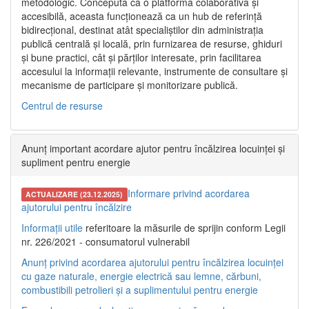
metodologic. Concepută ca o platformă colaborativă și
accesibilă, aceasta funcționează ca un hub de referință
bidirecțional, destinat atât specialiștilor din administrația
publică centrală și locală, prin furnizarea de resurse, ghiduri
și bune practici, cât și părților interesate, prin facilitarea
accesului la informații relevante, instrumente de consultare și
mecanisme de participare și monitorizare publică.
Centrul de resurse
Anunț important acordare ajutor pentru încălzirea locuinței și
supliment pentru energie
Informare privind acordarea
ACTUALIZARE (23.12.2025)
ajutorului pentru încălzire
Informații utile
referitoare la măsurile de sprijin conform Legii
nr. 226/2021 - consumatorul vulnerabil
Anunț privind acordarea ajutorului pentru încălzirea locuinței
cu gaze naturale, energie electrică sau lemne, cărbuni,
combustibili petrolieri și a suplimentului pentru energie