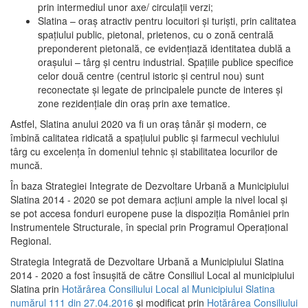
prin intermediul unor axe/ circulații verzi;
Slatina – oraş atractiv pentru locuitori şi turişti, prin calitatea
spaţiului public, pietonal, prietenos, cu o zonă centrală
preponderent pietonală, ce evidenţiază identitatea dublă a
oraşului – târg şi centru industrial. Spaţiile publice specifice
celor două centre (centrul istoric şi centrul nou) sunt
reconectate şi legate de principalele puncte de interes şi
zone rezidenţiale din oraş prin axe tematice.
Astfel, Slatina anului 2020 va fi un oraş tânăr şi modern, ce
îmbină calitatea ridicată a spaţiului public şi farmecul vechiului
târg cu excelenţa în domeniul tehnic şi stabilitatea locurilor de
muncă.
În baza Strategiei Integrate de Dezvoltare Urbană a Municipiului
Slatina 2014 - 2020 se pot demara acţiuni ample la nivel local şi
se pot accesa fonduri europene puse la dispoziţia României prin
Instrumentele Structurale, în special prin Programul Operațional
Regional.
Strategia Integrată de Dezvoltare Urbană a Municipiului Slatina
2014 - 2020 a fost însuşită de către Consiliul Local al municipiului
Slatina prin
Hotărârea Consiliului Local al Municipiului Slatina
numărul 111 din 27.04.2016
și modificat prin
Hotărârea Consiliului