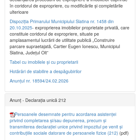
în coridorul de expropriere, cu modificările şi completările
ulterioare
Dispoziția Primarului Municipiului Slatina nr. 1458 din
20.10.2025
- exproprierea imobilelor proprietate privată, care
constituie coridorul de expropriere, situate pe
amplasamentul lucrării de utilitate publică „Construire
parcare supraetajată, Cartier Eugen Ionescu, Municipiul
Slatina, Județul Olt”
Tabel cu imobilele și cu proprietarii
Hotărâri de stabilire a despăgubirilor
Anunțul nr. 18594/24.02.2026
Anunț - Declarația unică 212
Persoanele desemnate pentru acordarea asistenței
privind completarea și/sau depunerea, precum și
transmiterea declarației unice privind impozitul pe venit și
contribuțiile sociale datorare de persoanele fizice (212)
(pdf)