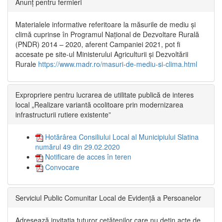
Anunț pentru fermieri
Materialele informative referitoare la măsurile de mediu și
climă cuprinse în Programul Național de Dezvoltare Rurală
(PNDR) 2014 – 2020, aferent Campaniei 2021, pot fi
accesate pe site-ul Ministerului Agriculturii și Dezvoltării
Rurale
https://www.madr.ro/masuri-de-mediu-si-clima.html
Expropriere pentru lucrarea de utilitate publică de interes
local „Realizare variantă ocolitoare prin modernizarea
infrastructurii rutiere existente”
Hotărârea Consiliului Local al Municipiului Slatina
numărul 49 din 29.02.2020
Notificare de acces în teren
Convocare
Serviciul Public Comunitar Local de Evidență a Persoanelor
Adresează invitația tuturor cetățenilor care nu dețin acte de