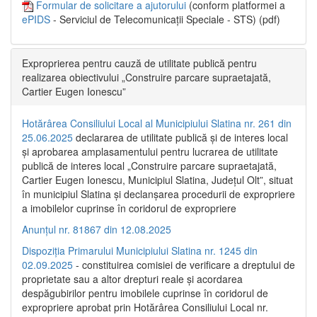
Formular de solicitare a ajutorului
(conform platformei a
ePIDS
- Serviciul de Telecomunicații Speciale - STS) (pdf)
Exproprierea pentru cauză de utilitate publică pentru
realizarea obiectivului „Construire parcare supraetajată,
Cartier Eugen Ionescu”
Hotărârea Consiliului Local al Municipiului Slatina nr. 261 din
25.06.2025
declararea de utilitate publică și de interes local
și aprobarea amplasamentului pentru lucrarea de utilitate
publică de interes local „Construire parcare supraetajată,
Cartier Eugen Ionescu, Municipiul Slatina, Județul Olt”, situat
în municipiul Slatina și declanșarea procedurii de expropriere
a imobilelor cuprinse în coridorul de expropriere
Anunțul nr. 81867 din 12.08.2025
Dispoziția Primarului Municipiului Slatina nr. 1245 din
02.09.2025
- constituirea comisiei de verificare a dreptului de
proprietate sau a altor drepturi reale și acordarea
despăgubirilor pentru imobilele cuprinse în coridorul de
expropriere aprobat prin Hotărârea Consiliului Local nr.