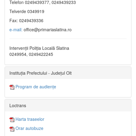
Telefon 0249439377, 0249439233
Telverde 0349919
Fax: 0249439336
e-mail:
office@primariaslatina.ro
Intervenții Poliția Locală Slatina
0249954, 0249422245
Instituția Prefectului - Județul Olt
Program de audiențe
Loctrans
Harta traseelor
Orar autobuze