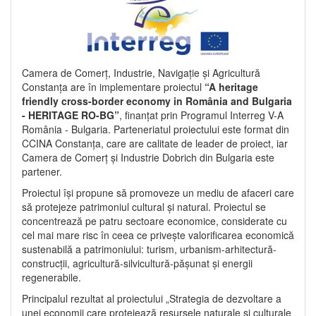
Camera de Comerț, Industrie, Navigație și Agricultură
Constanța are în implementare proiectul
“A heritage
friendly cross-border economy in România and Bulgaria
- HERITAGE RO-BG”
, finanțat prin Programul Interreg V-A
România - Bulgaria. Parteneriatul proiectului este format din
CCINA Constanța, care are calitate de leader de proiect, iar
Camera de Comerț și Industrie Dobrich din Bulgaria este
partener.
Proiectul își propune să promoveze un mediu de afaceri care
să protejeze patrimoniul cultural și natural. Proiectul se
concentrează pe patru sectoare economice, considerate cu
cel mai mare risc în ceea ce privește valorificarea economică
sustenabilă a patrimoniului: turism, urbanism-arhitectură-
construcții, agricultură-silvicultură-pășunat și energii
regenerabile.
Principalul rezultat al proiectului „Strategia de dezvoltare a
unei economii care protejează resursele naturale și culturale