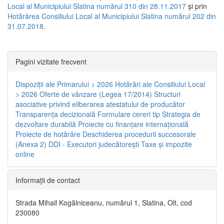
Local al Municipiului Slatina numărul 310 din 28.11.2017
și prin
Hotărârea Consiliului Local al Municipiului Slatina numărul 202 din
31.07.2018
.
Pagini vizitate frecvent
Dispoziţii ale Primarului > 2026
Hotărâri ale Consiliului Local
> 2026
Oferte de vânzare (Legea 17/2014)
Structuri
asociative privind eliberarea atestatului de producător
Transparenţa decizională
Formulare cereri tip
Strategia de
dezvoltare durabilă
Proiecte cu finanţare internaţională
Proiecte de hotărâre
Deschiderea procedurii succesorale
(Anexa 2)
DDI - Executori judecătorești
Taxe şi impozite
online
Informaţii de contact
Strada Mihail Kogălniceanu, numărul 1, Slatina, Olt, cod
230080