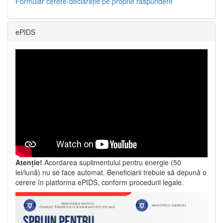
Formular cerere-declarație pe proprie răspundere
ePIDS
Atenție!
Acordarea suplimentului pentru energie (50
lei/lună) nu se face automat. Beneficiarii trebuie să depună o
cerere în platforma ePIDS, conform procedurii legale.