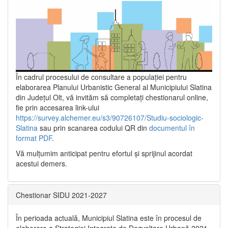
În cadrul procesului de consultare a populaţiei pentru
elaborarea Planului Urbanistic General al Municipiului Slatina
din Județul Olt, vă invităm să completați chestionarul online,
fie prin accesarea link-ului
https://survey.alchemer.eu/s3/90726107/Studiu-sociologic-
Slatina
sau prin scanarea codului QR din
documentul în
format PDF
.
Vă mulţumim anticipat pentru efortul şi sprijinul acordat
acestui demers.
Chestionar SIDU 2021-2027
În perioada actuală, Municipiul Slatina este în procesul de
elaborare a Strategiei Integrate de Dezvoltare Urbană 2021‐