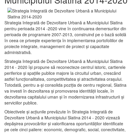
Strategia Integrată de Dezvoltare Urbană a Municipiului Slatina
pentru perioada 2014 -2020 vine în continuarea demersurilor din
perioada de programare 2007-2013, construind pe o bază solidă
în ceea ce priveşte experienţa în implementarea portofoliilor de
proiecte integrate, management de proiect și capacitate
administrativă.
Strategia Integrată de Dezvoltare Urbană a Municipiului Slatina
2014 - 2020 își propune să reconecteze centrul istoric, cartierele
periferice şi spaţiile publice majore la circuitul urban, crescând
astfel funcţionalitatea, competitivitatea şi atractivitatea oraşului.
Totodată, pentru a-şi consolida poziţia de centru regional, Slatina
va investi în dezvoltarea şi promovarea identităţii locale, în
dezvoltarea capitalului uman şi în modernizarea infrastructurii şi
serviciilor publice.
Obiectivele şi acţiunile prevăzute în Strategia Integrată de
Dezvoltare Urbană a Municipiului Slatina 2014 - 2020 vizează
depășirea provocărilor şi valorificarea oportunităţilor identificate
pe cele cinci paliere: economic, demografic, social, conectivitate,