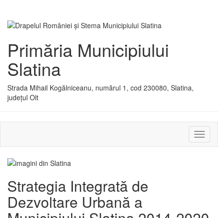
Primăria Municipiului
Slatina
Strada Mihail Kogălniceanu, numărul 1, cod 230080, Slatina,
județul Olt
Activ
sau
dezac
meniu
Strategia Integrată de
Dezvoltare Urbană a
Municipiului Slatina 2014-2020