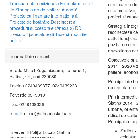
Transparenţa decizională
Formulare cereri
continuarea de
tip
Strategia de dezvoltare durabilă
ceea ce priveşt
Proiecte cu finanţare internaţională
proiect și capac
Proiecte de hotărâre
Deschiderea
Strategia Integ
procedurii succesorale (Anexa 2)
DDI -
reconecteze cent
Executori judecătorești
Taxe şi impozite
astfel funcţiona
online
poziţia de centr
dezvoltarea capi
Informaţii de contact
Obiectivele şi 
2014 - 2020 vize
Strada Mihail Kogălniceanu, numărul 1,
paliere: econom
Slatina, Olt, cod 230080
Principiul de b
Telefon 0249439377, 0249439233
reconectarea ora
Telverde 0349919
Prin intermediu
Slatina 2014 - 
Fax: 0249439336
urbane, orientat
e-mail:
office@primariaslatina.ro
ridicat de calit
Principalele as
Slatina -
Intervenții Poliția Locală Slatina
celelalte