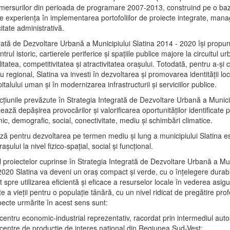
mersurilor din perioada de programare 2007-2013, construind pe o baz
e experienţa în implementarea portofoliilor de proiecte integrate, ma
itate administrativă.
rată de Dezvoltare Urbană a Municipiului Slatina 2014 - 2020 își propu
rul istoric, cartierele periferice şi spaţiile publice majore la circuitul 
litatea, competitivitatea şi atractivitatea oraşului. Totodată, pentru a-şi 
u regional, Slatina va investi în dezvoltarea şi promovarea identităţii loc
talului uman şi în modernizarea infrastructurii şi serviciilor publice.
acţiunile prevăzute în Strategia Integrată de Dezvoltare Urbană a Municip
ază depășirea provocărilor şi valorificarea oportunităţilor identificate p
ic, demografic, social, conectivitate, mediu şi schimbări climatice.
ază pentru dezvoltarea pe termen mediu şi lung a municipiului Slatina e
şului la nivel fizico-spaţial, social şi funcţional.
l proiectelor cuprinse în Strategia Integrată de Dezvoltare Urbană a Mun
2020 Slatina va deveni un oraş compact şi verde, cu o înţelegere durabil
 spre utilizarea eficientă şi eficace a resurselor locale în vederea asigur
ate a vieţii pentru o populaţie tânără, cu un nivel ridicat de pregătire pro
pecte urmărite în acest sens sunt:
 centru economic-industrial reprezentativ, racordat prin intermediul autos
 centre de producţie de interes naţional din Regiunea Sud-Vest;