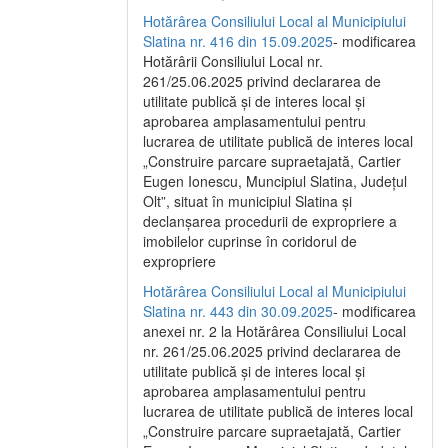
Hotărârea Consiliului Local al Municipiului
Slatina nr. 416 din 15.09.2025
- modificarea
Hotărârii Consiliului Local nr.
261/25.06.2025 privind declararea de
utilitate publică și de interes local și
aprobarea amplasamentului pentru
lucrarea de utilitate publică de interes local
„Construire parcare supraetajată, Cartier
Eugen Ionescu, Muncipiul Slatina, Județul
Olt”, situat în municipiul Slatina și
declanșarea procedurii de expropriere a
imobilelor cuprinse în coridorul de
expropriere
Hotărârea Consiliului Local al Municipiului
Slatina nr. 443 din 30.09.2025
- modificarea
anexei nr. 2 la Hotărârea Consiliului Local
nr. 261/25.06.2025 privind declararea de
utilitate publică şi de interes local şi
aprobarea amplasamentului pentru
lucrarea de utilitate publică de interes local
„Construire parcare supraetajată, Cartier