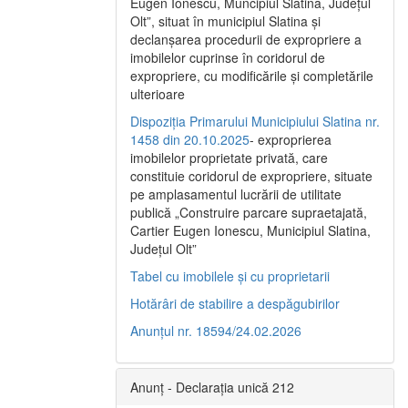
Eugen Ionescu, Muncipiul Slatina, Judeţul
Olt”, situat în municipiul Slatina şi
declanşarea procedurii de expropriere a
imobilelor cuprinse în coridorul de
expropriere, cu modificările şi completările
ulterioare
Dispoziția Primarului Municipiului Slatina nr.
1458 din 20.10.2025
- exproprierea
imobilelor proprietate privată, care
constituie coridorul de expropriere, situate
pe amplasamentul lucrării de utilitate
publică „Construire parcare supraetajată,
Cartier Eugen Ionescu, Municipiul Slatina,
Județul Olt”
Tabel cu imobilele și cu proprietarii
Hotărâri de stabilire a despăgubirilor
Anunțul nr. 18594/24.02.2026
Anunț - Declarația unică 212