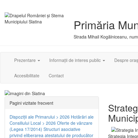
Primăria Muni
Strada Mihail Kogălniceanu, numă
Prezentare
Informații de interes public
Despre ora
Accesibilitate
Contact
Pagini vizitate frecvent
Strateg
Municip
Dispoziţii ale Primarului > 2026
Hotărâri ale
Consiliului Local > 2026
Oferte de vânzare
(Legea 17/2014)
Structuri asociative
privind eliberarea atestatului de producător
Strategia Integ