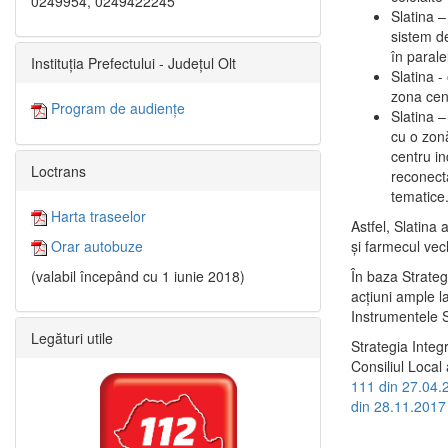
0249954, 0249422245
Slatina –
sistem de
în paralel
Instituția Prefectului - Județul Olt
Slatina -
zona cent
Program de audiențe
Slatina – 
cu o zonă
centru in
Loctrans
reconecta
tematice
Harta traseelor
Astfel, Slatina 
şi farmecul vec
Orar autobuze
În baza Strateg
(valabil începând cu 1 iunie 2018)
acţiuni ample l
Instrumentele S
Legături utile
Strategia Integ
Consiliul Local 
111 din 27.04.
din 28.11.2017