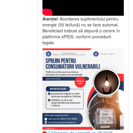
Atenție!
Acordarea suplimentului pentru
energie (50 lei/lună) nu se face automat.
Beneficiarii trebuie să depună o cerere în
platforma ePIDS, conform procedurii
legale.
Ordonanța de urgență nr. 35/2025