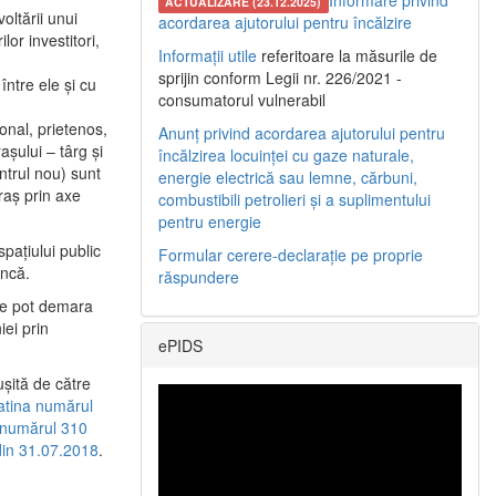
Informare privind
ACTUALIZARE (23.12.2025)
oltării unui
acordarea ajutorului pentru încălzire
or investitori,
Informații utile
referitoare la măsurile de
sprijin conform Legii nr. 226/2021 -
între ele şi cu
consumatorul vulnerabil
etonal, prietenos,
Anunț privind acordarea ajutorului pentru
şului – târg şi
încălzirea locuinței cu gaze naturale,
entrul nou) sunt
energie electrică sau lemne, cărbuni,
raş prin axe
combustibili petrolieri și a suplimentului
pentru energie
spaţiului public
Formular cerere-declarație pe proprie
uncă.
răspundere
 se pot demara
iei prin
ePIDS
uşită de către
latina numărul
a numărul 310
 din 31.07.2018
.