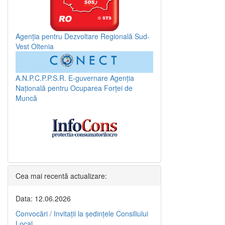
Agenția pentru Dezvoltare Regională Sud-
Vest Oltenia
A.N.P.C.P.P.S.R.
E-guvernare
Agenția
Națională pentru Ocuparea Forței de
Muncă
Cea mai recentă actualizare:
Data: 12.06.2026
Convocări / Invitaţii la şedinţele Consiliului
Local