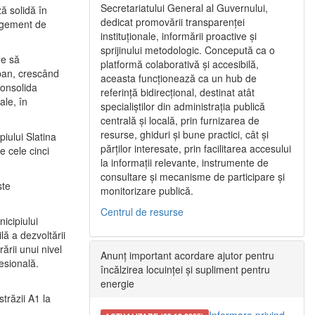
Secretariatului General al Guvernului,
ă solidă în
dedicat promovării transparenței
nagement de
instituționale, informării proactive și
sprijinului metodologic. Concepută ca o
ne să
platformă colaborativă și accesibilă,
urban, crescând
aceasta funcționează ca un hub de
consolida
referință bidirecțional, destinat atât
ale, în
specialiștilor din administrația publică
centrală și locală, prin furnizarea de
resurse, ghiduri și bune practici, cât și
iului Slatina
părților interesate, prin facilitarea accesului
e cele cinci
la informații relevante, instrumente de
consultare și mecanisme de participare și
ste
monitorizare publică.
Centrul de resurse
icipiului
ă a dezvoltării
ării unui nivel
Anunț important acordare ajutor pentru
fesională.
încălzirea locuinței și supliment pentru
energie
trăzii A1 la