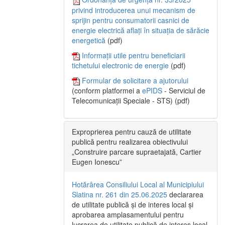
privind introducerea unui mecanism de
sprijin pentru consumatorii casnici de
energie electrică aflați în situația de sărăcie
energetică
(pdf)
Informații utile pentru beneficiarii
tichetului electronic de energie
(pdf)
Formular de solicitare a ajutorului
(conform platformei a
ePIDS
- Serviciul de
Telecomunicații Speciale - STS) (pdf)
Exproprierea pentru cauză de utilitate
publică pentru realizarea obiectivului
„Construire parcare supraetajată, Cartier
Eugen Ionescu”
Hotărârea Consiliului Local al Municipiului
Slatina nr. 261 din 25.06.2025
declararea
de utilitate publică și de interes local și
aprobarea amplasamentului pentru
lucrarea de utilitate publică de interes local