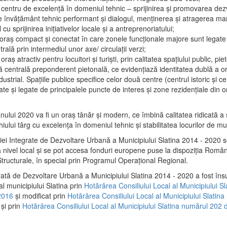
 centru de excelenţă în domeniul tehnic – sprijinirea şi promovarea dezv
 învăţământ tehnic performant şi dialogul, menţinerea şi atragerea maril
 cu sprijinirea iniţiativelor locale şi a antreprenoriatului;
 oraş compact şi conectat în care zonele funcţionale majore sunt legate 
rală prin intermediul unor axe/ circulații verzi;
oraş atractiv pentru locuitori şi turişti, prin calitatea spaţiului public, pi
 centrală preponderent pietonală, ce evidenţiază identitatea dublă a ora
dustrial. Spaţiile publice specifice celor două centre (centrul istoric şi c
te şi legate de principalele puncte de interes şi zone rezidenţiale din o
.
anului 2020 va fi un oraş tânăr şi modern, ce îmbină calitatea ridicată a 
hiului târg cu excelenţa în domeniul tehnic şi stabilitatea locurilor de m
iei Integrate de Dezvoltare Urbană a Municipiului Slatina 2014 - 2020
a nivel local şi se pot accesa fonduri europene puse la dispoziţia Român
tructurale, în special prin Programul Operațional Regional.
rată de Dezvoltare Urbană a Municipiului Slatina 2014 - 2020 a fost îns
al municipiului Slatina prin
Hotărârea Consiliului Local al Municipiului S
2016
și modificat prin
Hotărârea Consiliului Local al Municipiului Slatin
și prin
Hotărârea Consiliului Local al Municipiului Slatina numărul 202