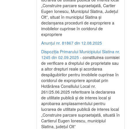
„Construire parcare supraetajată, Cartier
Eugen Ionescu, Municipiul Slatina, Județul
Olt”, situat în municipiul Slatina și
declanșarea procedurii de expropriere a
imobilelor cuprinse în coridorul de
expropriere
Anunțul nr. 81867 din 12.08.2025
Dispoziția Primarului Municipiului Slatina nr.
1245 din 02.09.2025
- constituirea comisiei
de verificare a dreptului de proprietate sau
a altor drepturi reale și acordarea
despăgubirilor pentru imobilele cuprinse în
coridorul de expropriere aprobat prin
Hotărârea Consiliului Local nr.
261/25.06.2025 referitoare la declararea
de utilitate publică și de interes local și
aprobarea amplasamentului pentru
lucrarea de utilitate publică de interes local
„Construire parcare supraetajată, situată în
Cartierul Eugen Ionescu, municipiul
Slatina, județul Olt”