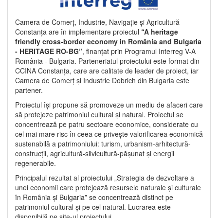
Camera de Comerț, Industrie, Navigație și Agricultură
Constanța are în implementare proiectul
“A heritage
friendly cross-border economy in România and Bulgaria
- HERITAGE RO-BG”
, finanțat prin Programul Interreg V-A
România - Bulgaria. Parteneriatul proiectului este format din
CCINA Constanța, care are calitate de leader de proiect, iar
Camera de Comerț și Industrie Dobrich din Bulgaria este
partener.
Proiectul își propune să promoveze un mediu de afaceri care
să protejeze patrimoniul cultural și natural. Proiectul se
concentrează pe patru sectoare economice, considerate cu
cel mai mare risc în ceea ce privește valorificarea economică
sustenabilă a patrimoniului: turism, urbanism-arhitectură-
construcții, agricultură-silvicultură-pășunat și energii
regenerabile.
Principalul rezultat al proiectului „Strategia de dezvoltare a
unei economii care protejează resursele naturale și culturale
în România și Bulgaria” se concentrează distinct pe
patrimoniul cultural și pe cel natural. Lucrarea este
disponibilă pe site-ul proiectului