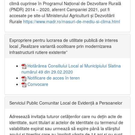
climă cuprinse în Programul Național de Dezvoltare Rurală
(PNDR) 2014 – 2020, aferent Campaniei 2021, pot fi
accesate pe site-ul Ministerului Agriculturii și Dezvoltării
Rurale
https://www.madr.ro/masuri-de-mediu-si-clima.html
Expropriere pentru lucrarea de utilitate publică de interes
local „Realizare variantă ocolitoare prin modernizarea
infrastructurii rutiere existente”
Hotărârea Consiliului Local al Municipiului Slatina
numărul 49 din 29.02.2020
Notificare de acces în teren
Convocare
Serviciul Public Comunitar Local de Evidență a Persoanelor
Adresează invitația tuturor cetățenilor care nu dețin acte de
identitate, sunt titulari ai actelor de identitate cu termenul de
valabilitate expirat sau urmează să expire până la sfârșitul
anului și tinerilor care au împlinit vârsta de 14 ani și nu sunt