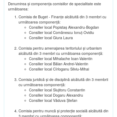
Denumirea şi componenţa comisiilor de specialitate este
următoarea:
Comisia de Buget - Finanţe alcătuită din 3 membri cu
următoarea componenţă:
Consilier local Popistaș Alexandru-Bogdan
Consilier local Comănescu Ionuț-Ovidiu
Consilier local Giura Laura
Comisia pentru amenajarea teritoriului şi urbanism
alcătuită din 3 membri cu următoarea componenţă:
Consilier local Mihalache Ioan-Valentin
Consilier local Bălan Andrei-Valentin
Consilier local Cîrloganu Silviu-Mihai
Comisia juridică şi de disciplină alcătuită din 3 membrii
cu următoarea componenţă:
Consilier local Slujitoru Constantin
Consilier local Dogaru Alexandru
Consilier local Văduva Ștefan
Comisia pentru muncă şi protecţie socială alcătuită din
3 membri cu următoarea componenţă: