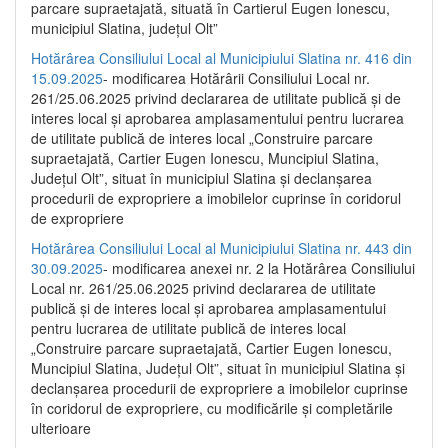
parcare supraetajată, situată în Cartierul Eugen Ionescu,
municipiul Slatina, județul Olt”
Hotărârea Consiliului Local al Municipiului Slatina nr. 416 din
15.09.2025
- modificarea Hotărârii Consiliului Local nr.
261/25.06.2025 privind declararea de utilitate publică și de
interes local și aprobarea amplasamentului pentru lucrarea
de utilitate publică de interes local „Construire parcare
supraetajată, Cartier Eugen Ionescu, Muncipiul Slatina,
Județul Olt”, situat în municipiul Slatina și declanșarea
procedurii de expropriere a imobilelor cuprinse în coridorul
de expropriere
Hotărârea Consiliului Local al Municipiului Slatina nr. 443 din
30.09.2025
- modificarea anexei nr. 2 la Hotărârea Consiliului
Local nr. 261/25.06.2025 privind declararea de utilitate
publică şi de interes local şi aprobarea amplasamentului
pentru lucrarea de utilitate publică de interes local
„Construire parcare supraetajată, Cartier Eugen Ionescu,
Muncipiul Slatina, Judeţul Olt”, situat în municipiul Slatina şi
declanşarea procedurii de expropriere a imobilelor cuprinse
în coridorul de expropriere, cu modificările şi completările
ulterioare