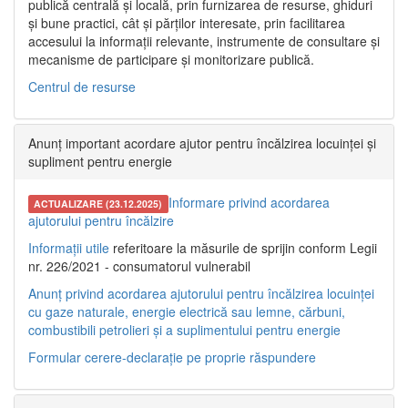
publică centrală și locală, prin furnizarea de resurse, ghiduri
și bune practici, cât și părților interesate, prin facilitarea
accesului la informații relevante, instrumente de consultare și
mecanisme de participare și monitorizare publică.
Centrul de resurse
Anunț important acordare ajutor pentru încălzirea locuinței și
supliment pentru energie
Informare privind acordarea
ACTUALIZARE (23.12.2025)
ajutorului pentru încălzire
Informații utile
referitoare la măsurile de sprijin conform Legii
nr. 226/2021 - consumatorul vulnerabil
Anunț privind acordarea ajutorului pentru încălzirea locuinței
cu gaze naturale, energie electrică sau lemne, cărbuni,
combustibili petrolieri și a suplimentului pentru energie
Formular cerere-declarație pe proprie răspundere