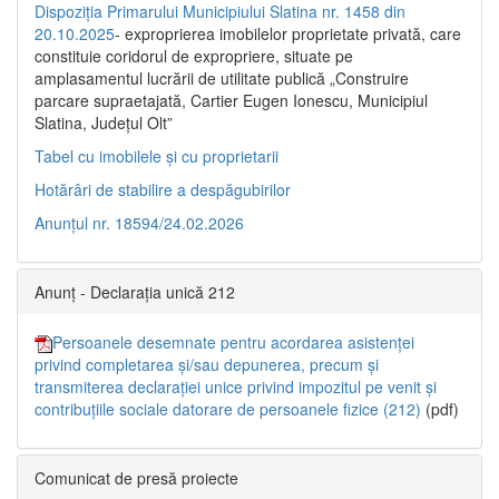
Dispoziția Primarului Municipiului Slatina nr. 1458 din
20.10.2025
- exproprierea imobilelor proprietate privată, care
constituie coridorul de expropriere, situate pe
amplasamentul lucrării de utilitate publică „Construire
parcare supraetajată, Cartier Eugen Ionescu, Municipiul
Slatina, Județul Olt”
Tabel cu imobilele și cu proprietarii
Hotărâri de stabilire a despăgubirilor
Anunțul nr. 18594/24.02.2026
Anunț - Declarația unică 212
Persoanele desemnate pentru acordarea asistenței
privind completarea și/sau depunerea, precum și
transmiterea declarației unice privind impozitul pe venit și
contribuțiile sociale datorare de persoanele fizice (212)
(pdf)
Comunicat de presă proiecte