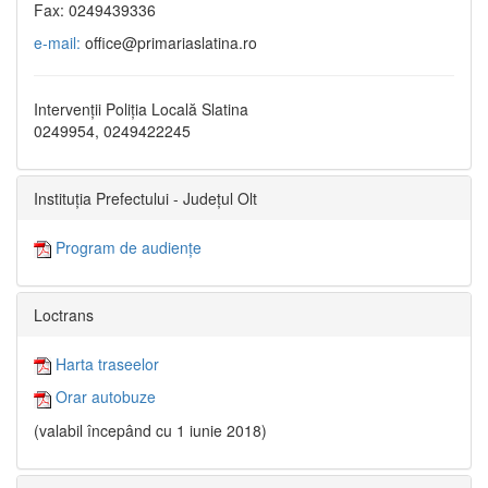
Fax: 0249439336
e-mail:
office@primariaslatina.ro
Intervenții Poliția Locală Slatina
0249954, 0249422245
Instituția Prefectului - Județul Olt
Program de audiențe
Loctrans
Harta traseelor
Orar autobuze
(valabil începând cu 1 iunie 2018)