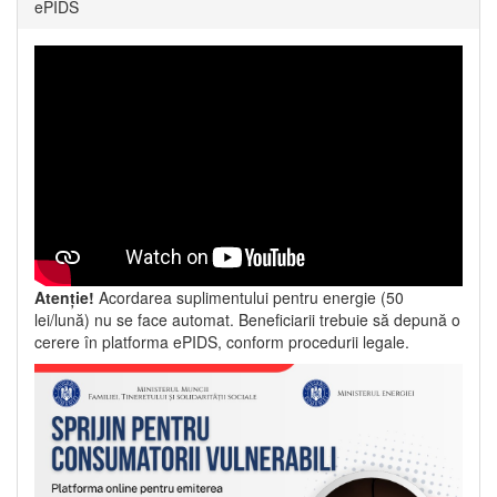
ePIDS
Atenție!
Acordarea suplimentului pentru energie (50
lei/lună) nu se face automat. Beneficiarii trebuie să depună o
cerere în platforma ePIDS, conform procedurii legale.