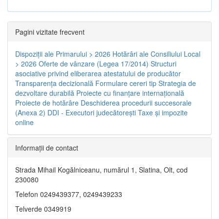
Pagini vizitate frecvent
Dispoziţii ale Primarului > 2026
Hotărâri ale Consiliului Local
> 2026
Oferte de vânzare (Legea 17/2014)
Structuri
asociative privind eliberarea atestatului de producător
Transparenţa decizională
Formulare cereri tip
Strategia de
dezvoltare durabilă
Proiecte cu finanţare internaţională
Proiecte de hotărâre
Deschiderea procedurii succesorale
(Anexa 2)
DDI - Executori judecătorești
Taxe şi impozite
online
Informaţii de contact
Strada Mihail Kogălniceanu, numărul 1, Slatina, Olt, cod
230080
Telefon 0249439377, 0249439233
Telverde 0349919