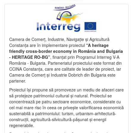
Camera de Comerț, Industrie, Navigație și Agricultură
Constanța are în implementare proiectul
“A heritage
friendly cross-border economy in România and Bulgaria
- HERITAGE RO-BG”
, finanțat prin Programul Interreg V-A
România - Bulgaria. Parteneriatul proiectului este format din
CCINA Constanța, care are calitate de leader de proiect, iar
Camera de Comerț și Industrie Dobrich din Bulgaria este
partener.
Proiectul își propune să promoveze un mediu de afaceri care
să protejeze patrimoniul cultural și natural. Proiectul se
concentrează pe patru sectoare economice, considerate cu
cel mai mare risc în ceea ce privește valorificarea economică
sustenabilă a patrimoniului: turism, urbanism-arhitectură-
construcții, agricultură-silvicultură-pășunat și energii
regenerabile.