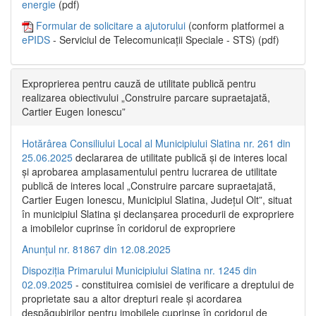
energie
(pdf)
Formular de solicitare a ajutorului
(conform platformei a
ePIDS
- Serviciul de Telecomunicații Speciale - STS) (pdf)
Exproprierea pentru cauză de utilitate publică pentru
realizarea obiectivului „Construire parcare supraetajată,
Cartier Eugen Ionescu”
Hotărârea Consiliului Local al Municipiului Slatina nr. 261 din
25.06.2025
declararea de utilitate publică și de interes local
și aprobarea amplasamentului pentru lucrarea de utilitate
publică de interes local „Construire parcare supraetajată,
Cartier Eugen Ionescu, Municipiul Slatina, Județul Olt”, situat
în municipiul Slatina și declanșarea procedurii de expropriere
a imobilelor cuprinse în coridorul de expropriere
Anunțul nr. 81867 din 12.08.2025
Dispoziția Primarului Municipiului Slatina nr. 1245 din
02.09.2025
- constituirea comisiei de verificare a dreptului de
proprietate sau a altor drepturi reale și acordarea
despăgubirilor pentru imobilele cuprinse în coridorul de