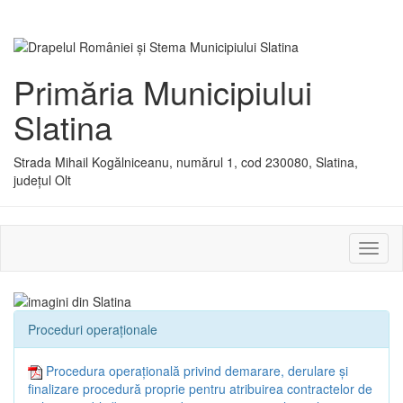
Primăria Municipiului
Slatina
Strada Mihail Kogălniceanu, numărul 1, cod 230080, Slatina,
județul Olt
Activ
sau
dezac
meniu
Proceduri operaționale
Procedura operațională privind demarare, derulare și
finalizare procedură proprie pentru atribuirea contractelor de