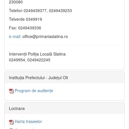
230080
Telefon 0249439377, 0249439233
Telverde 0349919
Fax: 0249439336
e-mail:
office@primariaslatina.ro
Intervenții Poliția Locală Slatina
0249954, 0249422245
Instituția Prefectului - Județul Olt
Program de audiențe
Loctrans
Harta traseelor