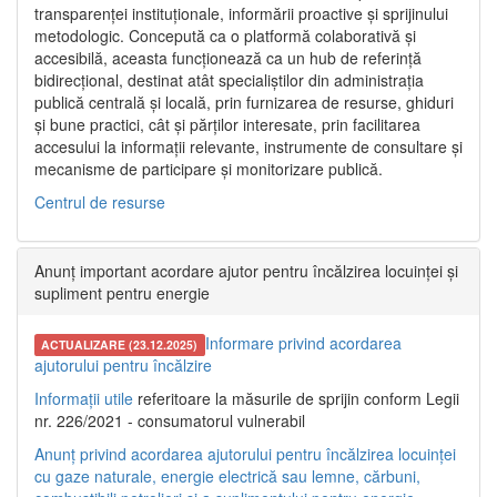
transparenței instituționale, informării proactive și sprijinului
metodologic. Concepută ca o platformă colaborativă și
accesibilă, aceasta funcționează ca un hub de referință
bidirecțional, destinat atât specialiștilor din administrația
publică centrală și locală, prin furnizarea de resurse, ghiduri
și bune practici, cât și părților interesate, prin facilitarea
accesului la informații relevante, instrumente de consultare și
mecanisme de participare și monitorizare publică.
Centrul de resurse
Anunț important acordare ajutor pentru încălzirea locuinței și
supliment pentru energie
Informare privind acordarea
ACTUALIZARE (23.12.2025)
ajutorului pentru încălzire
Informații utile
referitoare la măsurile de sprijin conform Legii
nr. 226/2021 - consumatorul vulnerabil
Anunț privind acordarea ajutorului pentru încălzirea locuinței
cu gaze naturale, energie electrică sau lemne, cărbuni,