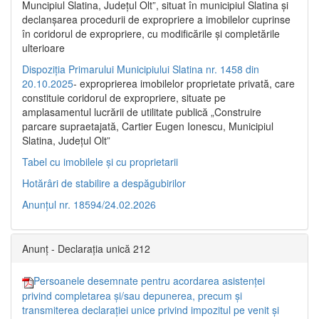
Muncipiul Slatina, Judeţul Olt”, situat în municipiul Slatina şi
declanşarea procedurii de expropriere a imobilelor cuprinse
în coridorul de expropriere, cu modificările şi completările
ulterioare
Dispoziția Primarului Municipiului Slatina nr. 1458 din
20.10.2025
- exproprierea imobilelor proprietate privată, care
constituie coridorul de expropriere, situate pe
amplasamentul lucrării de utilitate publică „Construire
parcare supraetajată, Cartier Eugen Ionescu, Municipiul
Slatina, Județul Olt”
Tabel cu imobilele și cu proprietarii
Hotărâri de stabilire a despăgubirilor
Anunțul nr. 18594/24.02.2026
Anunț - Declarația unică 212
Persoanele desemnate pentru acordarea asistenței
privind completarea și/sau depunerea, precum și
transmiterea declarației unice privind impozitul pe venit și