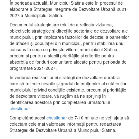
În perioada actuală, Municipiul Slatina este în procesul de
elaborare a Strategiei Integrate de Dezvoltare Urbană 2021‐
2027 a Municipiului Slatina.
Documentul strategic are rolul de a reflecta viziunea,
obiectivele strategice și direcțiile sectoriale de dezvoltare ale
municipiului, prin implicarea factorilor de decizie, a oamenilor
de afaceri și populației din municipiu, pentru stabilirea unui
consens în ceea ce privește viitorul municipiului Slatina,
precum și pentru a stabili prioritățile și criteriile pentru
absorbția de fonduri comunitare alocate pentru perioada de
programare 2021-2027.
În vederea realizării unei strategii de dezvoltare durabilă
care să reflecte nevoile și gradul de mulțumire al cetățenilor
municipiului privind condițiile existente, precum și prioritățile
de dezvoltare viitoare, vă rugăm să ne sprijiniți în
identificarea acestora prin completarea următorului
chestionar
Completând acest
chestionar
de 7-10 minute ne veți ajuta să
colectam cele mai valoroase informații pentru redactarea
Strategiei de Dezvoltare Urbană a Municipiului Slatina.