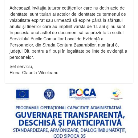
Adresează invitația tuturor cetățenilor care nu dețin acte de
identitate, sunt titulari ai actelor de identitate cu termenul de
valabilitate expirat sau urmează să expire până la sfârșitul
anului și tinerilor care au împlinit vârsta de 14 ani și nu sunt
în posesia unui astfel de document să se prezinte la sediul
Serviciului Public Comunitar Local de Evidență a
Persoanelor, din Strada Centura Basarabilor, numărul 8,
județul Olt, pentru a fi puși în legalitate pe linie de evidență a
persoanelor.
Șef serviciu,
Elena-Claudia Vîlceleanu