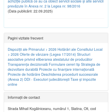
achiziție publică ce au ca obiect servicii sociale și alte servicii
prevăzute în Anexa nr. 2 la Legea nr. 98/2016
(Data publicării: 22.09.2025)
Pagini vizitate frecvent
Dispoziţii ale Primarului > 2026
Hotărâri ale Consiliului Local
> 2026
Oferte de vânzare (Legea 17/2014)
Structuri
asociative privind eliberarea atestatului de producător
Transparenţa decizională
Formulare cereri tip
Strategia de
dezvoltare durabilă
Proiecte cu finanţare internaţională
Proiecte de hotărâre
Deschiderea procedurii succesorale
(Anexa 2)
DDI - Executori judecătorești
Taxe şi impozite
online
Informaţii de contact
Strada Mihail Kogălniceanu, numărul 1, Slatina, Olt, cod