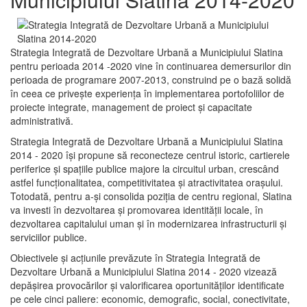
Strategia Integrată de Dezvoltare Urbană a Municipiului Slatina
pentru perioada 2014 -2020 vine în continuarea demersurilor din
perioada de programare 2007-2013, construind pe o bază solidă
în ceea ce priveşte experienţa în implementarea portofoliilor de
proiecte integrate, management de proiect și capacitate
administrativă.
Strategia Integrată de Dezvoltare Urbană a Municipiului Slatina
2014 - 2020 își propune să reconecteze centrul istoric, cartierele
periferice şi spaţiile publice majore la circuitul urban, crescând
astfel funcţionalitatea, competitivitatea şi atractivitatea oraşului.
Totodată, pentru a-şi consolida poziţia de centru regional, Slatina
va investi în dezvoltarea şi promovarea identităţii locale, în
dezvoltarea capitalului uman şi în modernizarea infrastructurii şi
serviciilor publice.
Obiectivele şi acţiunile prevăzute în Strategia Integrată de
Dezvoltare Urbană a Municipiului Slatina 2014 - 2020 vizează
depășirea provocărilor şi valorificarea oportunităţilor identificate
pe cele cinci paliere: economic, demografic, social, conectivitate,