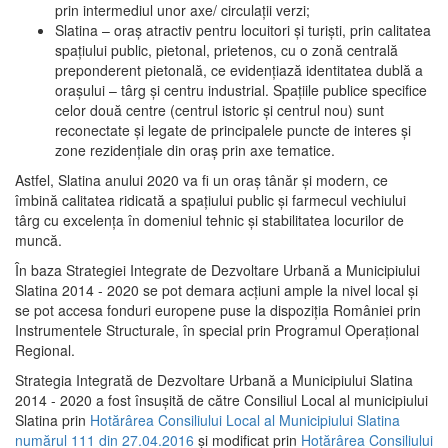
prin intermediul unor axe/ circulații verzi;
Slatina – oraş atractiv pentru locuitori şi turişti, prin calitatea
spaţiului public, pietonal, prietenos, cu o zonă centrală
preponderent pietonală, ce evidenţiază identitatea dublă a
oraşului – târg şi centru industrial. Spaţiile publice specifice
celor două centre (centrul istoric şi centrul nou) sunt
reconectate şi legate de principalele puncte de interes şi
zone rezidenţiale din oraş prin axe tematice.
Astfel, Slatina anului 2020 va fi un oraş tânăr şi modern, ce
îmbină calitatea ridicată a spaţiului public şi farmecul vechiului
târg cu excelenţa în domeniul tehnic şi stabilitatea locurilor de
muncă.
În baza Strategiei Integrate de Dezvoltare Urbană a Municipiului
Slatina 2014 - 2020 se pot demara acţiuni ample la nivel local şi
se pot accesa fonduri europene puse la dispoziţia României prin
Instrumentele Structurale, în special prin Programul Operațional
Regional.
Strategia Integrată de Dezvoltare Urbană a Municipiului Slatina
2014 - 2020 a fost însuşită de către Consiliul Local al municipiului
Slatina prin
Hotărârea Consiliului Local al Municipiului Slatina
numărul 111 din 27.04.2016
și modificat prin
Hotărârea Consiliului