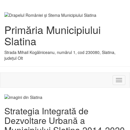
Primăria Municipiului
Slatina
Strada Mihail Kogălniceanu, numărul 1, cod 230080, Slatina,
județul Olt
Activ
sau
dezac
meniu
Strategia Integrată de
Dezvoltare Urbană a
Municipiului Slatina 2014-2020