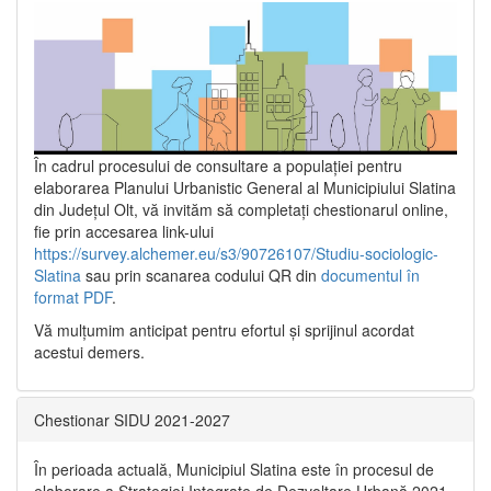
În cadrul procesului de consultare a populaţiei pentru
elaborarea Planului Urbanistic General al Municipiului Slatina
din Județul Olt, vă invităm să completați chestionarul online,
fie prin accesarea link-ului
https://survey.alchemer.eu/s3/90726107/Studiu-sociologic-
Slatina
sau prin scanarea codului QR din
documentul în
format PDF
.
Vă mulţumim anticipat pentru efortul şi sprijinul acordat
acestui demers.
Chestionar SIDU 2021-2027
În perioada actuală, Municipiul Slatina este în procesul de
elaborare a Strategiei Integrate de Dezvoltare Urbană 2021‐