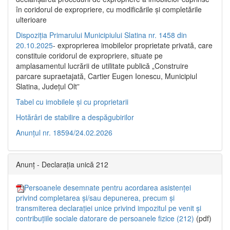
în coridorul de expropriere, cu modificările şi completările
ulterioare
Dispoziția Primarului Municipiului Slatina nr. 1458 din
20.10.2025
- exproprierea imobilelor proprietate privată, care
constituie coridorul de expropriere, situate pe
amplasamentul lucrării de utilitate publică „Construire
parcare supraetajată, Cartier Eugen Ionescu, Municipiul
Slatina, Județul Olt”
Tabel cu imobilele și cu proprietarii
Hotărâri de stabilire a despăgubirilor
Anunțul nr. 18594/24.02.2026
Anunț - Declarația unică 212
Persoanele desemnate pentru acordarea asistenței
privind completarea și/sau depunerea, precum și
transmiterea declarației unice privind impozitul pe venit și
contribuțiile sociale datorare de persoanele fizice (212)
(pdf)