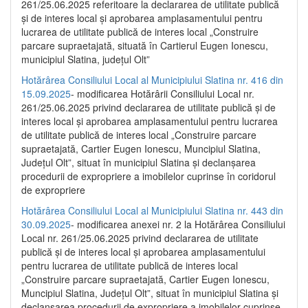
261/25.06.2025 referitoare la declararea de utilitate publică
și de interes local și aprobarea amplasamentului pentru
lucrarea de utilitate publică de interes local „Construire
parcare supraetajată, situată în Cartierul Eugen Ionescu,
municipiul Slatina, județul Olt”
Hotărârea Consiliului Local al Municipiului Slatina nr. 416 din
15.09.2025
- modificarea Hotărârii Consiliului Local nr.
261/25.06.2025 privind declararea de utilitate publică și de
interes local și aprobarea amplasamentului pentru lucrarea
de utilitate publică de interes local „Construire parcare
supraetajată, Cartier Eugen Ionescu, Muncipiul Slatina,
Județul Olt”, situat în municipiul Slatina și declanșarea
procedurii de expropriere a imobilelor cuprinse în coridorul
de expropriere
Hotărârea Consiliului Local al Municipiului Slatina nr. 443 din
30.09.2025
- modificarea anexei nr. 2 la Hotărârea Consiliului
Local nr. 261/25.06.2025 privind declararea de utilitate
publică şi de interes local şi aprobarea amplasamentului
pentru lucrarea de utilitate publică de interes local
„Construire parcare supraetajată, Cartier Eugen Ionescu,
Muncipiul Slatina, Judeţul Olt”, situat în municipiul Slatina şi
declanşarea procedurii de expropriere a imobilelor cuprinse