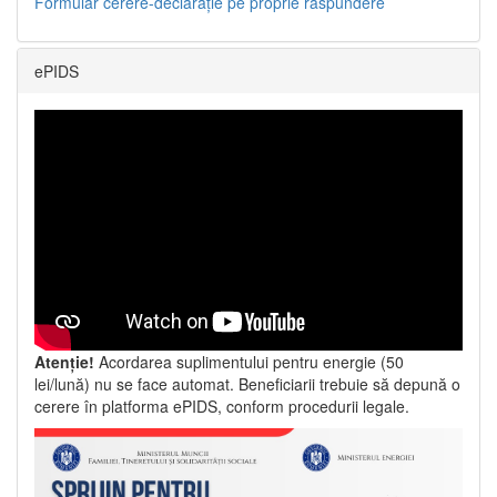
Formular cerere-declarație pe proprie răspundere
ePIDS
Atenție!
Acordarea suplimentului pentru energie (50
lei/lună) nu se face automat. Beneficiarii trebuie să depună o
cerere în platforma ePIDS, conform procedurii legale.