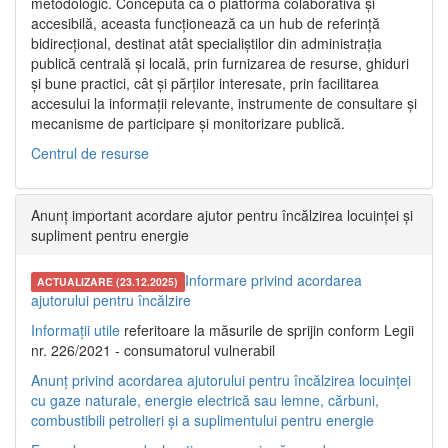
metodologic. Concepută ca o platformă colaborativă și
accesibilă, aceasta funcționează ca un hub de referință
bidirecțional, destinat atât specialiștilor din administrația
publică centrală și locală, prin furnizarea de resurse, ghiduri
și bune practici, cât și părților interesate, prin facilitarea
accesului la informații relevante, instrumente de consultare și
mecanisme de participare și monitorizare publică.
Centrul de resurse
Anunț important acordare ajutor pentru încălzirea locuinței și
supliment pentru energie
Informare privind acordarea
ACTUALIZARE (23.12.2025)
ajutorului pentru încălzire
Informații utile
referitoare la măsurile de sprijin conform Legii
nr. 226/2021 - consumatorul vulnerabil
Anunț privind acordarea ajutorului pentru încălzirea locuinței
cu gaze naturale, energie electrică sau lemne, cărbuni,
combustibili petrolieri și a suplimentului pentru energie