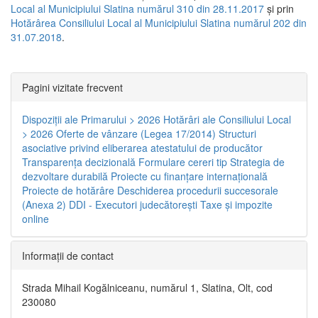
Local al Municipiului Slatina numărul 310 din 28.11.2017
și prin
Hotărârea Consiliului Local al Municipiului Slatina numărul 202 din
31.07.2018
.
Pagini vizitate frecvent
Dispoziţii ale Primarului > 2026
Hotărâri ale Consiliului Local
> 2026
Oferte de vânzare (Legea 17/2014)
Structuri
asociative privind eliberarea atestatului de producător
Transparenţa decizională
Formulare cereri tip
Strategia de
dezvoltare durabilă
Proiecte cu finanţare internaţională
Proiecte de hotărâre
Deschiderea procedurii succesorale
(Anexa 2)
DDI - Executori judecătorești
Taxe şi impozite
online
Informaţii de contact
Strada Mihail Kogălniceanu, numărul 1, Slatina, Olt, cod
230080