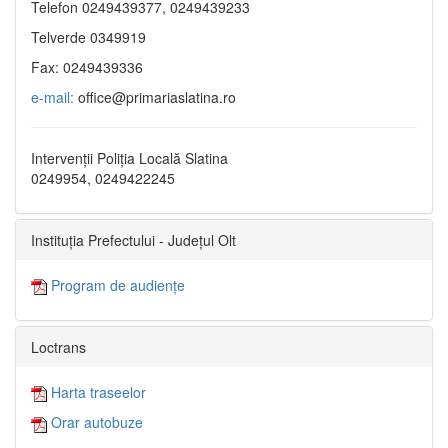
Telefon 0249439377, 0249439233
Telverde 0349919
Fax: 0249439336
e-mail:
office@primariaslatina.ro
Intervenții Poliția Locală Slatina
0249954, 0249422245
Instituția Prefectului - Județul Olt
Program de audiențe
Loctrans
Harta traseelor
Orar autobuze