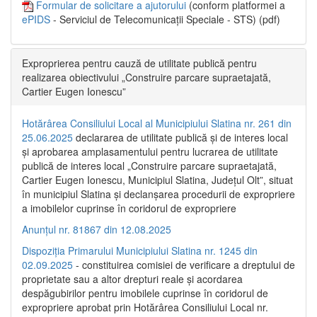
Formular de solicitare a ajutorului
(conform platformei a
ePIDS
- Serviciul de Telecomunicații Speciale - STS) (pdf)
Exproprierea pentru cauză de utilitate publică pentru
realizarea obiectivului „Construire parcare supraetajată,
Cartier Eugen Ionescu”
Hotărârea Consiliului Local al Municipiului Slatina nr. 261 din
25.06.2025
declararea de utilitate publică și de interes local
și aprobarea amplasamentului pentru lucrarea de utilitate
publică de interes local „Construire parcare supraetajată,
Cartier Eugen Ionescu, Municipiul Slatina, Județul Olt”, situat
în municipiul Slatina și declanșarea procedurii de expropriere
a imobilelor cuprinse în coridorul de expropriere
Anunțul nr. 81867 din 12.08.2025
Dispoziția Primarului Municipiului Slatina nr. 1245 din
02.09.2025
- constituirea comisiei de verificare a dreptului de
proprietate sau a altor drepturi reale și acordarea
despăgubirilor pentru imobilele cuprinse în coridorul de
expropriere aprobat prin Hotărârea Consiliului Local nr.