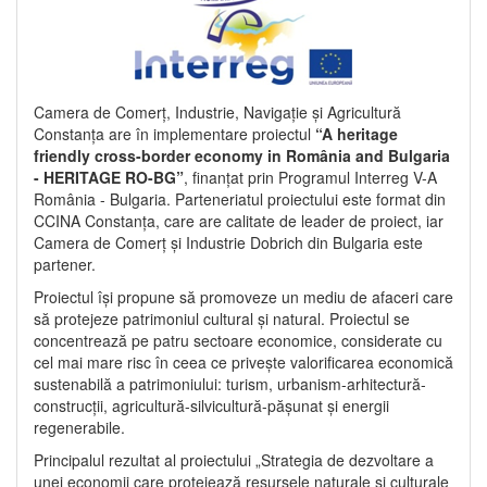
Camera de Comerț, Industrie, Navigație și Agricultură
Constanța are în implementare proiectul
“A heritage
friendly cross-border economy in România and Bulgaria
- HERITAGE RO-BG”
, finanțat prin Programul Interreg V-A
România - Bulgaria. Parteneriatul proiectului este format din
CCINA Constanța, care are calitate de leader de proiect, iar
Camera de Comerț și Industrie Dobrich din Bulgaria este
partener.
Proiectul își propune să promoveze un mediu de afaceri care
să protejeze patrimoniul cultural și natural. Proiectul se
concentrează pe patru sectoare economice, considerate cu
cel mai mare risc în ceea ce privește valorificarea economică
sustenabilă a patrimoniului: turism, urbanism-arhitectură-
construcții, agricultură-silvicultură-pășunat și energii
regenerabile.
Principalul rezultat al proiectului „Strategia de dezvoltare a
unei economii care protejează resursele naturale și culturale