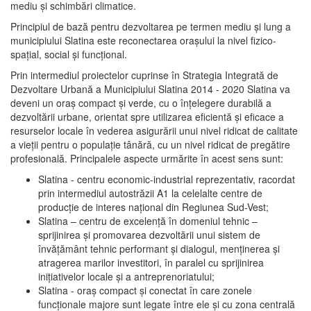
mediu şi schimbări climatice.
Principiul de bază pentru dezvoltarea pe termen mediu şi lung a
municipiului Slatina este reconectarea oraşului la nivel fizico-
spaţial, social şi funcţional.
Prin intermediul proiectelor cuprinse în Strategia Integrată de
Dezvoltare Urbană a Municipiului Slatina 2014 - 2020 Slatina va
deveni un oraş compact şi verde, cu o înţelegere durabilă a
dezvoltării urbane, orientat spre utilizarea eficientă şi eficace a
resurselor locale în vederea asigurării unui nivel ridicat de calitate
a vieţii pentru o populaţie tânără, cu un nivel ridicat de pregătire
profesională. Principalele aspecte urmărite în acest sens sunt:
Slatina - centru economic-industrial reprezentativ, racordat
prin intermediul autostrăzii A1 la celelalte centre de
producţie de interes naţional din Regiunea Sud-Vest;
Slatina – centru de excelenţă în domeniul tehnic –
sprijinirea şi promovarea dezvoltării unui sistem de
învăţământ tehnic performant şi dialogul, menţinerea şi
atragerea marilor investitori, în paralel cu sprijinirea
iniţiativelor locale şi a antreprenoriatului;
Slatina - oraş compact şi conectat în care zonele
funcţionale majore sunt legate între ele şi cu zona centrală