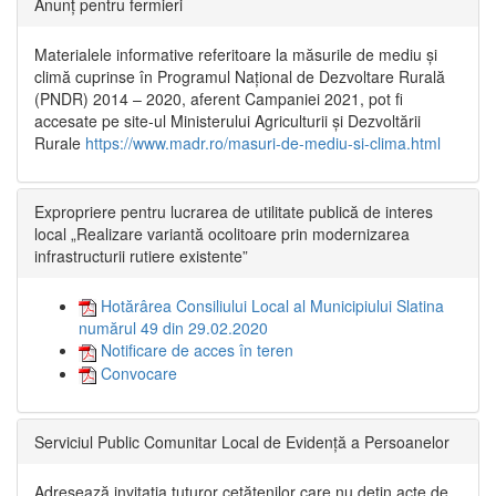
Anunț pentru fermieri
Materialele informative referitoare la măsurile de mediu și
climă cuprinse în Programul Național de Dezvoltare Rurală
(PNDR) 2014 – 2020, aferent Campaniei 2021, pot fi
accesate pe site-ul Ministerului Agriculturii și Dezvoltării
Rurale
https://www.madr.ro/masuri-de-mediu-si-clima.html
Expropriere pentru lucrarea de utilitate publică de interes
local „Realizare variantă ocolitoare prin modernizarea
infrastructurii rutiere existente”
Hotărârea Consiliului Local al Municipiului Slatina
numărul 49 din 29.02.2020
Notificare de acces în teren
Convocare
Serviciul Public Comunitar Local de Evidență a Persoanelor
Adresează invitația tuturor cetățenilor care nu dețin acte de