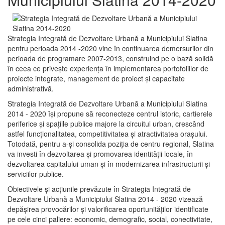
Strategia Integrată de Dezvoltare Urbană a Municipiului Slatina
pentru perioada 2014 -2020 vine în continuarea demersurilor din
perioada de programare 2007-2013, construind pe o bază solidă
în ceea ce priveşte experienţa în implementarea portofoliilor de
proiecte integrate, management de proiect și capacitate
administrativă.
Strategia Integrată de Dezvoltare Urbană a Municipiului Slatina
2014 - 2020 își propune să reconecteze centrul istoric, cartierele
periferice şi spaţiile publice majore la circuitul urban, crescând
astfel funcţionalitatea, competitivitatea şi atractivitatea oraşului.
Totodată, pentru a-şi consolida poziţia de centru regional, Slatina
va investi în dezvoltarea şi promovarea identităţii locale, în
dezvoltarea capitalului uman şi în modernizarea infrastructurii şi
serviciilor publice.
Obiectivele şi acţiunile prevăzute în Strategia Integrată de
Dezvoltare Urbană a Municipiului Slatina 2014 - 2020 vizează
depășirea provocărilor şi valorificarea oportunităţilor identificate
pe cele cinci paliere: economic, demografic, social, conectivitate,