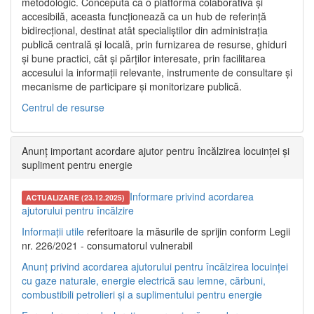
metodologic. Concepută ca o platformă colaborativă și
accesibilă, aceasta funcționează ca un hub de referință
bidirecțional, destinat atât specialiștilor din administrația
publică centrală și locală, prin furnizarea de resurse, ghiduri
și bune practici, cât și părților interesate, prin facilitarea
accesului la informații relevante, instrumente de consultare și
mecanisme de participare și monitorizare publică.
Centrul de resurse
Anunț important acordare ajutor pentru încălzirea locuinței și
supliment pentru energie
Informare privind acordarea
ACTUALIZARE (23.12.2025)
ajutorului pentru încălzire
Informații utile
referitoare la măsurile de sprijin conform Legii
nr. 226/2021 - consumatorul vulnerabil
Anunț privind acordarea ajutorului pentru încălzirea locuinței
cu gaze naturale, energie electrică sau lemne, cărbuni,
combustibili petrolieri și a suplimentului pentru energie