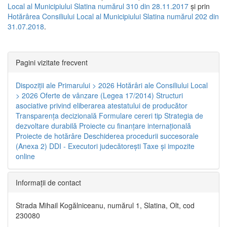
Local al Municipiului Slatina numărul 310 din 28.11.2017
și prin
Hotărârea Consiliului Local al Municipiului Slatina numărul 202 din
31.07.2018
.
Pagini vizitate frecvent
Dispoziţii ale Primarului > 2026
Hotărâri ale Consiliului Local
> 2026
Oferte de vânzare (Legea 17/2014)
Structuri
asociative privind eliberarea atestatului de producător
Transparenţa decizională
Formulare cereri tip
Strategia de
dezvoltare durabilă
Proiecte cu finanţare internaţională
Proiecte de hotărâre
Deschiderea procedurii succesorale
(Anexa 2)
DDI - Executori judecătorești
Taxe şi impozite
online
Informaţii de contact
Strada Mihail Kogălniceanu, numărul 1, Slatina, Olt, cod
230080