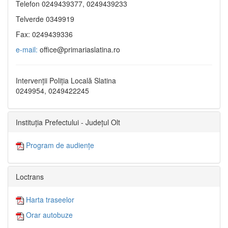
Telefon 0249439377, 0249439233
Telverde 0349919
Fax: 0249439336
e-mail:
office@primariaslatina.ro
Intervenții Poliția Locală Slatina
0249954, 0249422245
Instituția Prefectului - Județul Olt
Program de audiențe
Loctrans
Harta traseelor
Orar autobuze