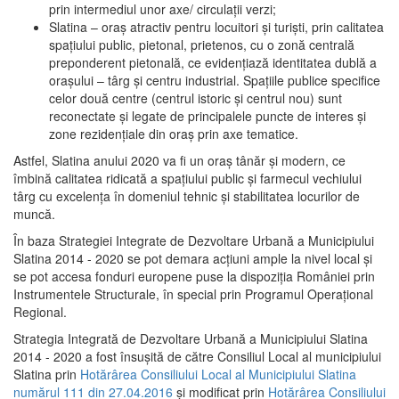
prin intermediul unor axe/ circulații verzi;
Slatina – oraş atractiv pentru locuitori şi turişti, prin calitatea
spaţiului public, pietonal, prietenos, cu o zonă centrală
preponderent pietonală, ce evidenţiază identitatea dublă a
oraşului – târg şi centru industrial. Spaţiile publice specifice
celor două centre (centrul istoric şi centrul nou) sunt
reconectate şi legate de principalele puncte de interes şi
zone rezidenţiale din oraş prin axe tematice.
Astfel, Slatina anului 2020 va fi un oraş tânăr şi modern, ce
îmbină calitatea ridicată a spaţiului public şi farmecul vechiului
târg cu excelenţa în domeniul tehnic şi stabilitatea locurilor de
muncă.
În baza Strategiei Integrate de Dezvoltare Urbană a Municipiului
Slatina 2014 - 2020 se pot demara acţiuni ample la nivel local şi
se pot accesa fonduri europene puse la dispoziţia României prin
Instrumentele Structurale, în special prin Programul Operațional
Regional.
Strategia Integrată de Dezvoltare Urbană a Municipiului Slatina
2014 - 2020 a fost însuşită de către Consiliul Local al municipiului
Slatina prin
Hotărârea Consiliului Local al Municipiului Slatina
numărul 111 din 27.04.2016
și modificat prin
Hotărârea Consiliului