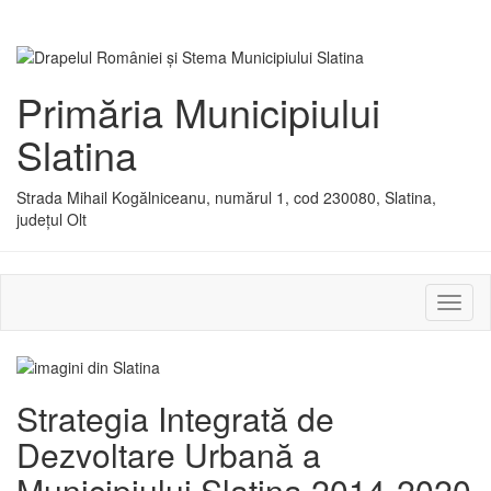
Primăria Municipiului
Slatina
Strada Mihail Kogălniceanu, numărul 1, cod 230080, Slatina,
județul Olt
Activ
sau
dezac
meniu
Strategia Integrată de
Dezvoltare Urbană a
Municipiului Slatina 2014-2020