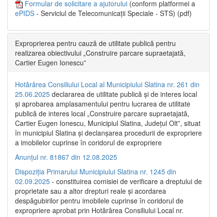
Formular de solicitare a ajutorului
(conform platformei a
ePIDS
- Serviciul de Telecomunicații Speciale - STS) (pdf)
Exproprierea pentru cauză de utilitate publică pentru
realizarea obiectivului „Construire parcare supraetajată,
Cartier Eugen Ionescu”
Hotărârea Consiliului Local al Municipiului Slatina nr. 261 din
25.06.2025
declararea de utilitate publică și de interes local
și aprobarea amplasamentului pentru lucrarea de utilitate
publică de interes local „Construire parcare supraetajată,
Cartier Eugen Ionescu, Municipiul Slatina, Județul Olt”, situat
în municipiul Slatina și declanșarea procedurii de expropriere
a imobilelor cuprinse în coridorul de expropriere
Anunțul nr. 81867 din 12.08.2025
Dispoziția Primarului Municipiului Slatina nr. 1245 din
02.09.2025
- constituirea comisiei de verificare a dreptului de
proprietate sau a altor drepturi reale și acordarea
despăgubirilor pentru imobilele cuprinse în coridorul de
expropriere aprobat prin Hotărârea Consiliului Local nr.