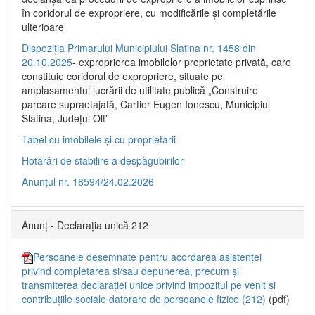
în coridorul de expropriere, cu modificările şi completările
ulterioare
Dispoziția Primarului Municipiului Slatina nr. 1458 din
20.10.2025
- exproprierea imobilelor proprietate privată, care
constituie coridorul de expropriere, situate pe
amplasamentul lucrării de utilitate publică „Construire
parcare supraetajată, Cartier Eugen Ionescu, Municipiul
Slatina, Județul Olt”
Tabel cu imobilele și cu proprietarii
Hotărâri de stabilire a despăgubirilor
Anunțul nr. 18594/24.02.2026
Anunț - Declarația unică 212
Persoanele desemnate pentru acordarea asistenței
privind completarea și/sau depunerea, precum și
transmiterea declarației unice privind impozitul pe venit și
contribuțiile sociale datorare de persoanele fizice (212)
(pdf)