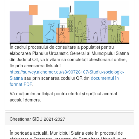
În cadrul procesului de consultare a populaţiei pentru
elaborarea Planului Urbanistic General al Municipiului Slatina
din Județul Olt, vă invităm să completați chestionarul online,
fie prin accesarea link-ului
https://survey.alchemer.eu/s3/90726107/Studiu-sociologic-
Slatina
sau prin scanarea codului QR din
documentul în
format PDF
.
Vă mulţumim anticipat pentru efortul şi sprijinul acordat
acestui demers.
Chestionar SIDU 2021-2027
În perioada actuală, Municipiul Slatina este în procesul de
elaborare a Strategiei Integrate de Dezvoltare Urbană 2021‐