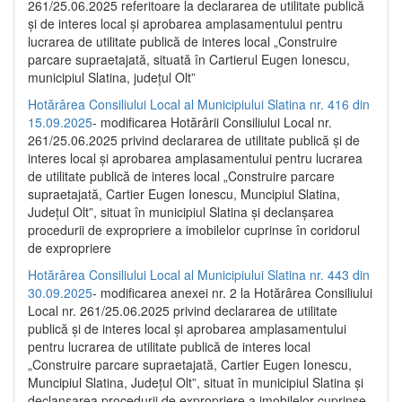
261/25.06.2025 referitoare la declararea de utilitate publică
și de interes local și aprobarea amplasamentului pentru
lucrarea de utilitate publică de interes local „Construire
parcare supraetajată, situată în Cartierul Eugen Ionescu,
municipiul Slatina, județul Olt”
Hotărârea Consiliului Local al Municipiului Slatina nr. 416 din
15.09.2025
- modificarea Hotărârii Consiliului Local nr.
261/25.06.2025 privind declararea de utilitate publică și de
interes local și aprobarea amplasamentului pentru lucrarea
de utilitate publică de interes local „Construire parcare
supraetajată, Cartier Eugen Ionescu, Muncipiul Slatina,
Județul Olt”, situat în municipiul Slatina și declanșarea
procedurii de expropriere a imobilelor cuprinse în coridorul
de expropriere
Hotărârea Consiliului Local al Municipiului Slatina nr. 443 din
30.09.2025
- modificarea anexei nr. 2 la Hotărârea Consiliului
Local nr. 261/25.06.2025 privind declararea de utilitate
publică şi de interes local şi aprobarea amplasamentului
pentru lucrarea de utilitate publică de interes local
„Construire parcare supraetajată, Cartier Eugen Ionescu,
Muncipiul Slatina, Judeţul Olt”, situat în municipiul Slatina şi
declanşarea procedurii de expropriere a imobilelor cuprinse