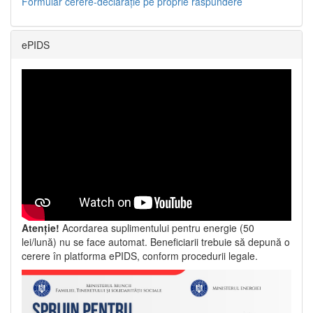
Formular cerere-declarație pe proprie răspundere
ePIDS
Atenție!
Acordarea suplimentului pentru energie (50
lei/lună) nu se face automat. Beneficiarii trebuie să depună o
cerere în platforma ePIDS, conform procedurii legale.