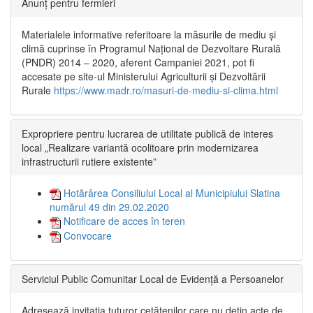
Anunț pentru fermieri
Materialele informative referitoare la măsurile de mediu și
climă cuprinse în Programul Național de Dezvoltare Rurală
(PNDR) 2014 – 2020, aferent Campaniei 2021, pot fi
accesate pe site-ul Ministerului Agriculturii și Dezvoltării
Rurale
https://www.madr.ro/masuri-de-mediu-si-clima.html
Expropriere pentru lucrarea de utilitate publică de interes
local „Realizare variantă ocolitoare prin modernizarea
infrastructurii rutiere existente”
Hotărârea Consiliului Local al Municipiului Slatina
numărul 49 din 29.02.2020
Notificare de acces în teren
Convocare
Serviciul Public Comunitar Local de Evidență a Persoanelor
Adresează invitația tuturor cetățenilor care nu dețin acte de