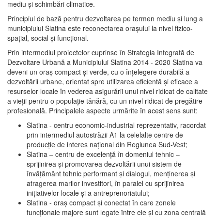
mediu şi schimbări climatice.
Principiul de bază pentru dezvoltarea pe termen mediu şi lung a
municipiului Slatina este reconectarea oraşului la nivel fizico-
spaţial, social şi funcţional.
Prin intermediul proiectelor cuprinse în Strategia Integrată de
Dezvoltare Urbană a Municipiului Slatina 2014 - 2020 Slatina va
deveni un oraş compact şi verde, cu o înţelegere durabilă a
dezvoltării urbane, orientat spre utilizarea eficientă şi eficace a
resurselor locale în vederea asigurării unui nivel ridicat de calitate
a vieţii pentru o populaţie tânără, cu un nivel ridicat de pregătire
profesională. Principalele aspecte urmărite în acest sens sunt:
Slatina - centru economic-industrial reprezentativ, racordat
prin intermediul autostrăzii A1 la celelalte centre de
producţie de interes naţional din Regiunea Sud-Vest;
Slatina – centru de excelenţă în domeniul tehnic –
sprijinirea şi promovarea dezvoltării unui sistem de
învăţământ tehnic performant şi dialogul, menţinerea şi
atragerea marilor investitori, în paralel cu sprijinirea
iniţiativelor locale şi a antreprenoriatului;
Slatina - oraş compact şi conectat în care zonele
funcţionale majore sunt legate între ele şi cu zona centrală