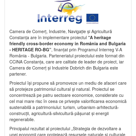
Camera de Comerț, Industrie, Navigație și Agricultură
Constanța are în implementare proiectul
“A heritage
friendly cross-border economy in România and Bulgaria
- HERITAGE RO-BG”
, finanțat prin Programul Interreg V-A
România - Bulgaria. Parteneriatul proiectului este format din
CCINA Constanța, care are calitate de leader de proiect, iar
Camera de Comerț și Industrie Dobrich din Bulgaria este
partener.
Proiectul își propune să promoveze un mediu de afaceri care
să protejeze patrimoniul cultural și natural. Proiectul se
concentrează pe patru sectoare economice, considerate cu
cel mai mare risc în ceea ce privește valorificarea economică
sustenabilă a patrimoniului: turism, urbanism-arhitectură-
construcții, agricultură-silvicultură-pășunat și energii
regenerabile.
Principalul rezultat al proiectului „Strategia de dezvoltare a
unei economii care protejează resursele naturale și culturale