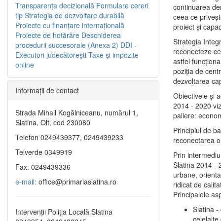
Transparenţa decizională
Formulare cereri
continuarea de
tip
Strategia de dezvoltare durabilă
ceea ce priveşt
Proiecte cu finanţare internaţională
proiect și capac
Proiecte de hotărâre
Deschiderea
Strategia Integ
procedurii succesorale (Anexa 2)
DDI -
reconecteze cent
Executori judecătorești
Taxe şi impozite
astfel funcţiona
online
poziţia de centr
dezvoltarea capi
Informaţii de contact
Obiectivele şi 
2014 - 2020 vize
Strada Mihail Kogălniceanu, numărul 1,
paliere: econom
Slatina, Olt, cod 230080
Principiul de b
Telefon 0249439377, 0249439233
reconectarea ora
Telverde 0349919
Prin intermediu
Slatina 2014 - 
Fax: 0249439336
urbane, orientat
e-mail:
office@primariaslatina.ro
ridicat de calit
Principalele as
Slatina -
Intervenții Poliția Locală Slatina
celelalte