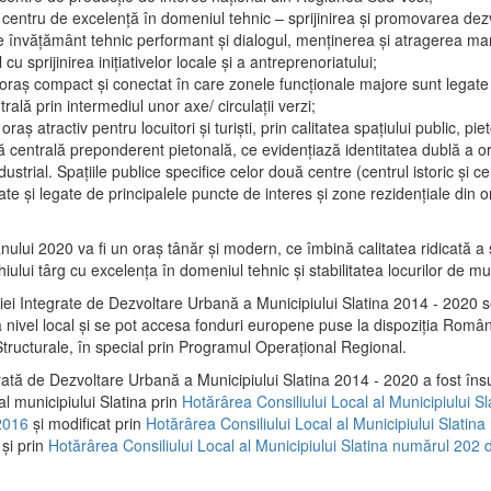
 centru de excelenţă în domeniul tehnic – sprijinirea şi promovarea dezv
 învăţământ tehnic performant şi dialogul, menţinerea şi atragerea maril
 cu sprijinirea iniţiativelor locale şi a antreprenoriatului;
 oraş compact şi conectat în care zonele funcţionale majore sunt legate 
rală prin intermediul unor axe/ circulații verzi;
oraş atractiv pentru locuitori şi turişti, prin calitatea spaţiului public, pi
 centrală preponderent pietonală, ce evidenţiază identitatea dublă a ora
dustrial. Spaţiile publice specifice celor două centre (centrul istoric şi c
te şi legate de principalele puncte de interes şi zone rezidenţiale din o
.
anului 2020 va fi un oraş tânăr şi modern, ce îmbină calitatea ridicată a 
hiului târg cu excelenţa în domeniul tehnic şi stabilitatea locurilor de m
iei Integrate de Dezvoltare Urbană a Municipiului Slatina 2014 - 2020
a nivel local şi se pot accesa fonduri europene puse la dispoziţia Român
tructurale, în special prin Programul Operațional Regional.
rată de Dezvoltare Urbană a Municipiului Slatina 2014 - 2020 a fost îns
al municipiului Slatina prin
Hotărârea Consiliului Local al Municipiului S
2016
și modificat prin
Hotărârea Consiliului Local al Municipiului Slatin
și prin
Hotărârea Consiliului Local al Municipiului Slatina numărul 202