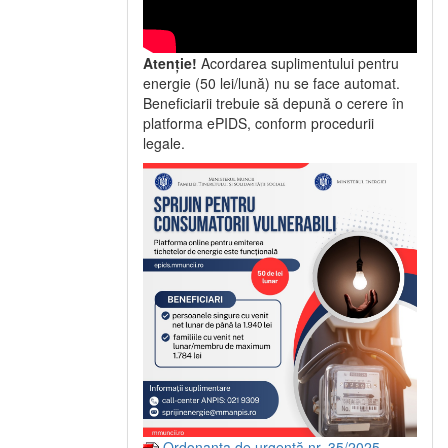
Atenție!
Acordarea suplimentului pentru
energie (50 lei/lună) nu se face automat.
Beneficiarii trebuie să depună o cerere în
platforma ePIDS, conform procedurii
legale.
Ordonanța de urgență nr. 35/2025