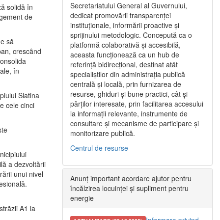
Secretariatului General al Guvernului,
ă solidă în
dedicat promovării transparenței
nagement de
instituționale, informării proactive și
sprijinului metodologic. Concepută ca o
ne să
platformă colaborativă și accesibilă,
urban, crescând
aceasta funcționează ca un hub de
consolida
referință bidirecțional, destinat atât
ale, în
specialiștilor din administrația publică
centrală și locală, prin furnizarea de
resurse, ghiduri și bune practici, cât și
iului Slatina
părților interesate, prin facilitarea accesului
e cele cinci
la informații relevante, instrumente de
consultare și mecanisme de participare și
ste
monitorizare publică.
Centrul de resurse
icipiului
ă a dezvoltării
ării unui nivel
Anunț important acordare ajutor pentru
fesională.
încălzirea locuinței și supliment pentru
energie
trăzii A1 la