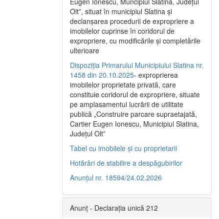
Eugen Ionescu, Muncipiul Slatina, Judeţul
Olt”, situat în municipiul Slatina şi
declanşarea procedurii de expropriere a
imobilelor cuprinse în coridorul de
expropriere, cu modificările şi completările
ulterioare
Dispoziția Primarului Municipiului Slatina nr.
1458 din 20.10.2025
- exproprierea
imobilelor proprietate privată, care
constituie coridorul de expropriere, situate
pe amplasamentul lucrării de utilitate
publică „Construire parcare supraetajată,
Cartier Eugen Ionescu, Municipiul Slatina,
Județul Olt”
Tabel cu imobilele și cu proprietarii
Hotărâri de stabilire a despăgubirilor
Anunțul nr. 18594/24.02.2026
Anunț - Declarația unică 212