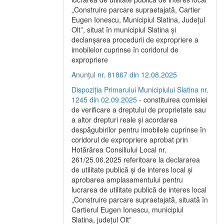
„Construire parcare supraetajată, Cartier
Eugen Ionescu, Municipiul Slatina, Județul
Olt”, situat în municipiul Slatina și
declanșarea procedurii de expropriere a
imobilelor cuprinse în coridorul de
expropriere
Anunțul nr. 81867 din 12.08.2025
Dispoziția Primarului Municipiului Slatina nr.
1245 din 02.09.2025
- constituirea comisiei
de verificare a dreptului de proprietate sau
a altor drepturi reale și acordarea
despăgubirilor pentru imobilele cuprinse în
coridorul de expropriere aprobat prin
Hotărârea Consiliului Local nr.
261/25.06.2025 referitoare la declararea
de utilitate publică și de interes local și
aprobarea amplasamentului pentru
lucrarea de utilitate publică de interes local
„Construire parcare supraetajată, situată în
Cartierul Eugen Ionescu, municipiul
Slatina, județul Olt”