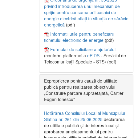
privind introducerea unui mecanism de
sprijin pentru consumatorii casnici de
energie electrică aflați în situația de sărăcie
energetică
(pdf)
Informații utile pentru beneficiarii
tichetului electronic de energie
(pdf)
Formular de solicitare a ajutorului
(conform platformei a
ePIDS
- Serviciul de
Telecomunicații Speciale - STS) (pdf)
Exproprierea pentru cauză de utilitate
publică pentru realizarea obiectivului
„Construire parcare supraetajată, Cartier
Eugen Ionescu”
Hotărârea Consiliului Local al Municipiului
Slatina nr. 261 din 25.06.2025
declararea
de utilitate publică și de interes local și
aprobarea amplasamentului pentru
lucrarea de utilitate publică de interes local