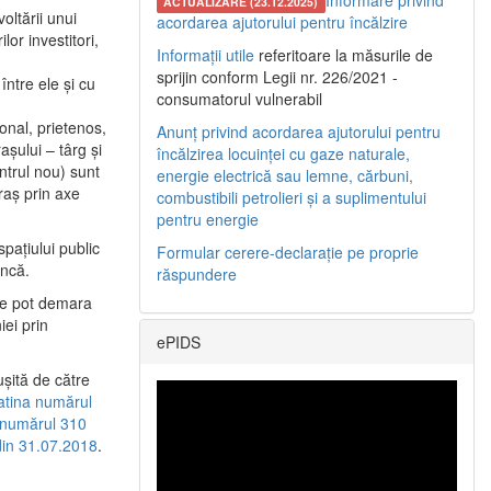
Informare privind
ACTUALIZARE (23.12.2025)
oltării unui
acordarea ajutorului pentru încălzire
or investitori,
Informații utile
referitoare la măsurile de
sprijin conform Legii nr. 226/2021 -
între ele şi cu
consumatorul vulnerabil
etonal, prietenos,
Anunț privind acordarea ajutorului pentru
şului – târg şi
încălzirea locuinței cu gaze naturale,
entrul nou) sunt
energie electrică sau lemne, cărbuni,
raş prin axe
combustibili petrolieri și a suplimentului
pentru energie
spaţiului public
Formular cerere-declarație pe proprie
uncă.
răspundere
 se pot demara
iei prin
ePIDS
uşită de către
latina numărul
a numărul 310
 din 31.07.2018
.