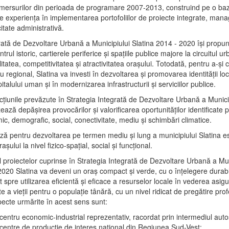
mersurilor din perioada de programare 2007-2013, construind pe o baz
e experienţa în implementarea portofoliilor de proiecte integrate, ma
itate administrativă.
rată de Dezvoltare Urbană a Municipiului Slatina 2014 - 2020 își propu
rul istoric, cartierele periferice şi spaţiile publice majore la circuitul 
litatea, competitivitatea şi atractivitatea oraşului. Totodată, pentru a-şi 
u regional, Slatina va investi în dezvoltarea şi promovarea identităţii loc
talului uman şi în modernizarea infrastructurii şi serviciilor publice.
acţiunile prevăzute în Strategia Integrată de Dezvoltare Urbană a Municip
ază depășirea provocărilor şi valorificarea oportunităţilor identificate p
ic, demografic, social, conectivitate, mediu şi schimbări climatice.
ază pentru dezvoltarea pe termen mediu şi lung a municipiului Slatina e
şului la nivel fizico-spaţial, social şi funcţional.
l proiectelor cuprinse în Strategia Integrată de Dezvoltare Urbană a Mun
2020 Slatina va deveni un oraş compact şi verde, cu o înţelegere durabil
 spre utilizarea eficientă şi eficace a resurselor locale în vederea asigur
ate a vieţii pentru o populaţie tânără, cu un nivel ridicat de pregătire pro
pecte urmărite în acest sens sunt:
 centru economic-industrial reprezentativ, racordat prin intermediul autos
 centre de producţie de interes naţional din Regiunea Sud-Vest;