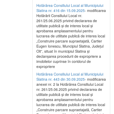
Hotărârea Consiliului Local al Municipiului
Slatina nr. 416 din 15.09.2025
- modificarea
Hotărârii Consiliului Local nr.
261/25.06.2025 privind declararea de
utilitate publică și de interes local și
aprobarea amplasamentului pentru
lucrarea de utilitate publică de interes local
„Construire parcare supraetajată, Cartier
Eugen Ionescu, Muncipiul Slatina, Județul
Olt”, situat în municipiul Slatina și
declanșarea procedurii de expropriere a
imobilelor cuprinse în coridorul de
expropriere
Hotărârea Consiliului Local al Municipiului
Slatina nr. 443 din 30.09.2025
- modificarea
anexei nr. 2 la Hotărârea Consiliului Local
nr. 261/25.06.2025 privind declararea de
utilitate publică şi de interes local şi
aprobarea amplasamentului pentru
lucrarea de utilitate publică de interes local
„Construire parcare supraetajată, Cartier