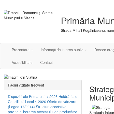
Primăria Muni
Strada Mihail Kogălniceanu, numă
Prezentare
Informații de interes public
Despre ora
Accesibilitate
Contact
Pagini vizitate frecvent
Strateg
Municip
Dispoziţii ale Primarului > 2026
Hotărâri ale
Consiliului Local > 2026
Oferte de vânzare
(Legea 17/2014)
Structuri asociative
privind eliberarea atestatului de producător
Strategia Integ