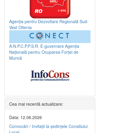
Agenția pentru Dezvoltare Regională Sud-
Vest Oltenia
A.N.P.C.P.P.S.R.
E-guvernare
Agenția
Națională pentru Ocuparea Forței de
Muncă
Cea mai recentă actualizare:
Data: 12.06.2026
Convocări / Invitaţii la şedinţele Consiliului
Local