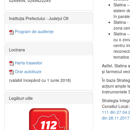
0249954, 0249422245
Slatina –
sistem de
în paralel
Instituția Prefectului - Județul Olt
Slatina -
zona cent
Program de audiențe
Slatina – 
cu o zonă
centru in
Loctrans
reconecta
tematice
Harta traseelor
Astfel, Slatina 
şi farmecul vec
Orar autobuze
În baza Strateg
(valabil începând cu 1 iunie 2018)
acţiuni ample l
Instrumentele S
Legături utile
Strategia Integ
Consiliul Local 
111 din 27.04.
din 28.11.2017