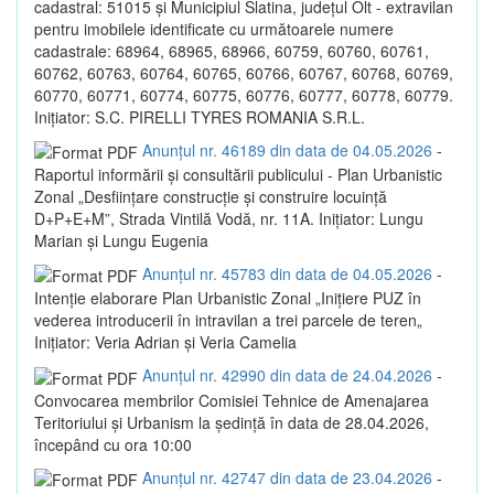
cadastral: 51015 și Municipiul Slatina, județul Olt - extravilan
pentru imobilele identificate cu următoarele numere
cadastrale: 68964, 68965, 68966, 60759, 60760, 60761,
60762, 60763, 60764, 60765, 60766, 60767, 60768, 60769,
60770, 60771, 60774, 60775, 60776, 60777, 60778, 60779.
Inițiator: S.C. PIRELLI TYRES ROMANIA S.R.L.
Anunțul nr. 46189 din data de 04.05.2026
-
Raportul informării și consultării publicului - Plan Urbanistic
Zonal „Desființare construcție și construire locuință
D+P+E+M”, Strada Vintilă Vodă, nr. 11A. Inițiator: Lungu
Marian și Lungu Eugenia
Anunțul nr. 45783 din data de 04.05.2026
-
Intenție elaborare Plan Urbanistic Zonal „Inițiere PUZ în
vederea introducerii în intravilan a trei parcele de teren„
Inițiator: Veria Adrian și Veria Camelia
Anunțul nr. 42990 din data de 24.04.2026
-
Convocarea membrilor Comisiei Tehnice de Amenajarea
Teritoriului și Urbanism la ședință în data de 28.04.2026,
începând cu ora 10:00
Anunțul nr. 42747 din data de 23.04.2026
-