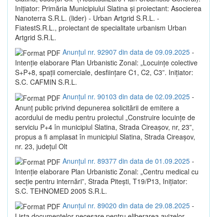
Inițiator: Primăria Municipiului Slatina și proiectant: Asocierea
Nanoterra S.R.L. (lider) - Urban Artgrid S.R.L. -
FiatestS.R.L., proiectant de specialitate urbanism Urban
Artgrid S.R.L.
Anunțul nr. 92907 din data de 09.09.2025
-
Intenție elaborare Plan Urbanistic Zonal: „Locuințe colective
S+P+8, spații comerciale, desființare C1, C2, C3”. Inițiator:
S.C. CAFMIN S.R.L.
Anunțul nr. 90103 din data de 02.09.2025
-
Anunț public privind depunerea solicitării de emitere a
acordului de mediu pentru proiectul „Construire locuințe de
serviciu P+4 în municipiul Slatina, Strada Cireașov, nr, 23”,
propus a fi amplasat în municipiul Slatina, Strada Cireașov,
nr. 23, județul Olt
Anunțul nr. 89377 din data de 01.09.2025
-
Intenție elaborare Plan Urbanistic Zonal: „Centru medical cu
secție pentru internări”, Strada Pitești, T19/P13, Inițiator:
S.C. TEHNOMED 2005 S.R.L.
Anunțul nr. 89020 din data de 29.08.2025
-
Lista documentelor necesare pentru eliberarea avizelor