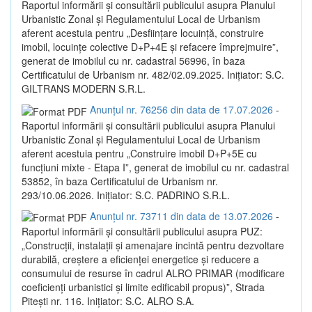
Raportul informării și consultării publicului asupra Planului
Urbanistic Zonal și Regulamentului Local de Urbanism
aferent acestuia pentru „Desființare locuință, construire
imobil, locuințe colective D+P+4E și refacere împrejmuire”,
generat de imobilul cu nr. cadastral 56996, în baza
Certificatului de Urbanism nr. 482/02.09.2025. Inițiator: S.C.
GILTRANS MODERN S.R.L.
Anunțul nr. 76256 din data de 17.07.2026
-
Raportul informării și consultării publicului asupra Planului
Urbanistic Zonal și Regulamentului Local de Urbanism
aferent acestuia pentru „Construire imobil D+P+5E cu
funcțiuni mixte - Etapa I”, generat de imobilul cu nr. cadastral
53852, în baza Certificatului de Urbanism nr.
293/10.06.2026. Inițiator: S.C. PADRINO S.R.L.
Anunțul nr. 73711 din data de 13.07.2026
-
Raportul informării și consultării publicului asupra PUZ:
„Construcții, instalații și amenajare incintă pentru dezvoltare
durabilă, creștere a eficienței energetice și reducere a
consumului de resurse în cadrul ALRO PRIMAR (modificare
coeficienți urbanistici și limite edificabil propus)”, Strada
Pitești nr. 116. Inițiator: S.C. ALRO S.A.