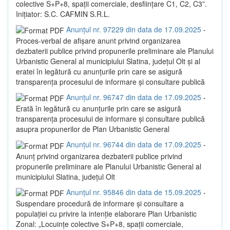
colective S+P+8, spații comerciale, desființare C1, C2, C3”.
Inițiator: S.C. CAFMIN S.R.L.
Anunțul nr. 97229 din data de 17.09.2025
-
Proces-verbal de afișare anunt privind organizarea
dezbaterii publice privind propunerile preliminare ale Planului
Urbanistic General al municipiului Slatina, județul Olt și al
eratei în legătură cu anunțurile prin care se asigură
transparența procesului de informare și consultare publică
Anunțul nr. 96747 din data de 17.09.2025
-
Erată în legătură cu anunțurile prin care se asigură
transparența procesului de informare și consultare publică
asupra propunerilor de Plan Urbanistic General
Anunțul nr. 96744 din data de 17.09.2025
-
Anunț privind organizarea dezbaterii publice privind
propunerile preliminare ale Planului Urbanistic General al
municipiului Slatina, județul Olt
Anunțul nr. 95846 din data de 15.09.2025
-
Suspendare procedură de informare și consultare a
populației cu privire la intenție elaborare Plan Urbanistic
Zonal: „Locuințe colective S+P+8, spații comerciale,