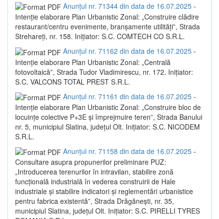
Anunțul nr. 71344 din data de 16.07.2025
-
Intenție elaborare Plan Urbanistic Zonal: „Construire clădire
restaurant/centru evenimente, branșamente utilități”, Strada
Strehareți, nr. 158. Inițiator: S.C. COMTECH CO S.R.L.
Anunțul nr. 71162 din data de 16.07.2025
-
Intenție elaborare Plan Urbanistic Zonal: „Centrală
fotovoltaică”, Strada Tudor Vladimirescu, nr. 172. Inițiator:
S.C. VALCONS TOTAL PREST S.R.L.
Anunțul nr. 71161 din data de 16.07.2025
-
Intenție elaborare Plan Urbanistic Zonal: „Construire bloc de
locuințe colective P+3E și împrejmuire teren”, Strada Banului
nr. 5, municipiul Slatina, județul Olt. Inițiator: S.C. NICODEM
S.R.L.
Anunțul nr. 71158 din data de 16.07.2025
-
Consultare asupra propunerilor preliminare PUZ:
„Introducerea terenurilor în intravilan, stabilire zonă
funcțională industrială în vederea construirii de Hale
industriale și stabilire indicatori și reglementări urbanistice
pentru fabrica existentă”, Strada Drăgănești, nr. 35,
municipiul Slatina, județul Olt. Inițiator: S.C. PIRELLI TYRES