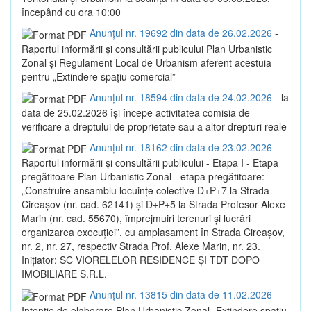
începând cu ora 10:00
Anunțul nr. 19692 din data de 26.02.2026
-
Raportul informării și consultării publicului Plan Urbanistic
Zonal și Regulament Local de Urbanism aferent acestuia
pentru „Extindere spațiu comercial”
Anunțul nr. 18594 din data de 24.02.2026
- la
data de 25.02.2026 își începe activitatea comisia de
verificare a dreptului de proprietate sau a altor drepturi reale
Anunțul nr. 18162 din data de 23.02.2026
-
Raportul informării și consultării publicului - Etapa I - Etapa
pregătitoare Plan Urbanistic Zonal - etapa pregătitoare:
„Construire ansamblu locuințe colective D+P+7 la Strada
Cireașov (nr. cad. 62141) și D+P+5 la Strada Profesor Alexe
Marin (nr. cad. 55670), împrejmuiri terenuri și lucrări
organizarea execuției”, cu amplasament în Strada Cireașov,
nr. 2, nr. 27, respectiv Strada Prof. Alexe Marin, nr. 23.
Inițiator: SC VIORELELOR RESIDENCE ȘI TDT DOPO
IMOBILIARE S.R.L.
Anunțul nr. 13815 din data de 11.02.2026
-
Intenție de elaborare Plan Urbanistic Zonal „Extindere spațiu