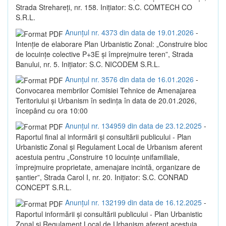
Strada Strehareți, nr. 158. Inițiator: S.C. COMTECH CO
S.R.L.
Anunțul nr. 4373 din data de 19.01.2026
-
Intenție de elaborare Plan Urbanistic Zonal: „Construire bloc
de locuințe colective P+3E și împrejmuire teren”, Strada
Banului, nr. 5. Inițiator: S.C. NICODEM S.R.L.
Anunțul nr. 3576 din data de 16.01.2026
-
Convocarea membrilor Comisiei Tehnice de Amenajarea
Teritoriului și Urbanism în sedința în data de 20.01.2026,
începând cu ora 10:00
Anunțul nr. 134959 din data de 23.12.2025
-
Raportul final al informării și consultării publicului - Plan
Urbanistic Zonal și Regulament Local de Urbanism aferent
acestuia pentru „Construire 10 locuințe unifamiliale,
împrejmuire proprietate, amenajare incintă, organizare de
șantier”, Strada Carol I, nr. 20. Inițiator: S.C. CONRAD
CONCEPT S.R.L.
Anunțul nr. 132199 din data de 16.12.2025
-
Raportul informării și consultării publicului - Plan Urbanistic
Zonal și Regulament Local de Urbanism aferent acestuia