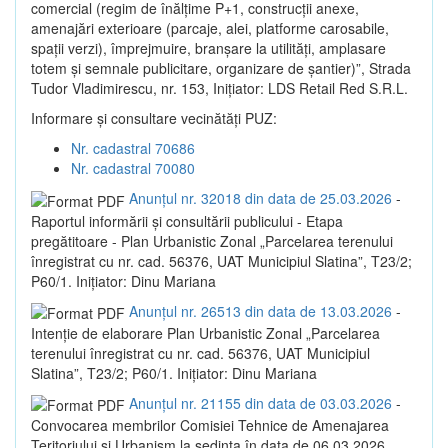
comercial (regim de înălțime P+1, construcții anexe,
amenajări exterioare (parcaje, alei, platforme carosabile,
spații verzi), împrejmuire, branșare la utilități, amplasare
totem și semnale publicitare, organizare de șantier)”, Strada
Tudor Vladimirescu, nr. 153, Inițiator: LDS Retail Red S.R.L.
Informare și consultare vecinătăți PUZ:
Nr. cadastral 70686
Nr. cadastral 70080
Anunțul nr. 32018 din data de 25.03.2026
-
Raportul informării și consultării publicului - Etapa
pregătitoare - Plan Urbanistic Zonal „Parcelarea terenului
înregistrat cu nr. cad. 56376, UAT Municipiul Slatina”, T23/2;
P60/1. Inițiator: Dinu Mariana
Anunțul nr. 26513 din data de 13.03.2026
-
Intenție de elaborare Plan Urbanistic Zonal „Parcelarea
terenului înregistrat cu nr. cad. 56376, UAT Municipiul
Slatina”, T23/2; P60/1. Inițiator: Dinu Mariana
Anunțul nr. 21155 din data de 03.03.2026
-
Convocarea membrilor Comisiei Tehnice de Amenajarea
Teritoriului și Urbanism la sedința în data de 06.03.2026,