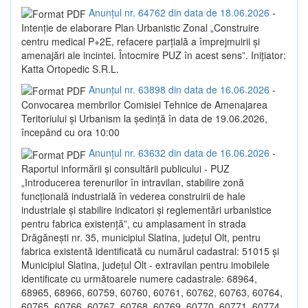
Anunțul nr. 64762 din data de 18.06.2026
-
Intenție de elaborare Plan Urbanistic Zonal „Construire
centru medical P+2E, refacere parțială a împrejmuirii și
amenajări ale incintei. Întocmire PUZ în acest sens”. Inițiator:
Katta Ortopedic S.R.L.
Anunțul nr. 63898 din data de 16.06.2026
-
Convocarea membrilor Comisiei Tehnice de Amenajarea
Teritoriului și Urbanism la ședință în data de 19.06.2026,
începând cu ora 10:00
Anunțul nr. 63632 din data de 16.06.2026
-
Raportul informării și consultării publicului - PUZ
„Introducerea terenurilor în intravilan, stabilire zonă
funcțională industrială în vederea construirii de hale
industriale și stabilire indicatori și reglementări urbanistice
pentru fabrica existență”, cu amplasament în strada
Drăgănești nr. 35, municipiul Slatina, județul Olt, pentru
fabrica existentă identificată cu numărul cadastral: 51015 și
Municipiul Slatina, județul Olt - extravilan pentru imobilele
identificate cu următoarele numere cadastrale: 68964,
68965, 68966, 60759, 60760, 60761, 60762, 60763, 60764,
60765, 60766, 60767, 60768, 60769, 60770, 60771, 60774,