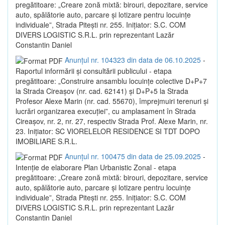
pregătitoare: „Creare zonă mixtă: birouri, depozitare, service
auto, spălătorie auto, parcare și lotizare pentru locuințe
individuale”, Strada Pitești nr. 255. Inițiator: S.C. COM
DIVERS LOGISTIC S.R.L. prin reprezentant Lazăr
Constantin Daniel
Anunțul nr. 104323 din data de 06.10.2025
-
Raportul informării și consultării publicului - etapa
pregătitoare: „Construire ansamblu locuințe colective D+P+7
la Strada Cireașov (nr. cad. 62141) și D+P+5 la Strada
Profesor Alexe Marin (nr. cad. 55670), împrejmuiri terenuri și
lucrări organizarea execuției”, cu amplasament în Strada
Cireașov, nr. 2, nr. 27, respectiv Strada Prof. Alexe Marin, nr.
23. Inițiator: SC VIORELELOR RESIDENCE SI TDT DOPO
IMOBILIARE S.R.L.
Anunțul nr. 100475 din data de 25.09.2025
-
Intenție de elaborare Plan Urbanistic Zonal - etapa
pregătitoare: „Creare zonă mixtă: birouri, depozitare, service
auto, spălătorie auto, parcare și lotizare pentru locuințe
individuale”, Strada Pitești nr. 255. Inițiator: S.C. COM
DIVERS LOGISTIC S.R.L. prin reprezentant Lazăr
Constantin Daniel