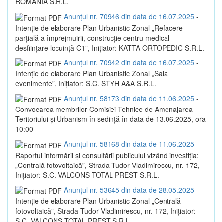
ROMANIA S.R.L.
Anunțul nr. 70946 din data de 16.07.2025
-
Intenție de elaborare Plan Urbanistic Zonal „Refacere
parțială a împrejmuirii, construcție centru medical -
desființare locuință C1”, Inițiator: KATTA ORTOPEDIC S.R.L.
Anunțul nr. 70942 din data de 16.07.2025
-
Intenție de elaborare Plan Urbanistic Zonal „Sala
evenimente”, Inițiator: S.C. STYH A&A S.R.L.
Anunțul nr. 58173 din data de 11.06.2025
-
Convocarea membrilor Comisiei Tehnice de Amenajarea
Teritoriului și Urbanism în sedință în data de 13.06.2025, ora
10:00
Anunțul nr. 58168 din data de 11.06.2025
-
Raportul informării și consultării publicului vizând investiția:
„Centrală fotovoltaică”, Strada Tudor Vladimirescu, nr. 172,
Inițiator: S.C. VALCONS TOTAL PREST S.R.L.
Anunțul nr. 53645 din data de 28.05.2025
-
Intenție de elaborare Plan Urbanistic Zonal „Centrală
fotovoltaică”, Strada Tudor Vladimirescu, nr. 172, Inițiator:
S.C. VALCONS TOTAL PREST S.R.L.