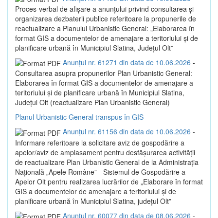
Proces-verbal de afișare a anunțului privind consultarea și
organizarea dezbaterii publice referitoare la propunerile de
reactualizare a Planului Urbanistic General: „Elaborarea în
format GIS a documentelor de amenajare a teritoriului și de
planificare urbană în Municipiul Slatina, Județul Olt”
Anunțul nr. 61271 din data de 10.06.2026
-
Consultarea asupra propunerilor Plan Urbanistic General:
Elaborarea în format GIS a documentelor de amenajare a
teritoriului și de planificare urbană în Municipiul Slatina,
Județul Olt (reactualizare Plan Urbanistic General)
Planul Urbanistic General transpus în GIS
Anunțul nr. 61156 din data de 10.06.2026
-
Informare referitoare la solicitare aviz de gospodărire a
apelor/aviz de amplasament pentru desfășurarea activității
de reactualizare Plan Urbanistic General de la Administrația
Națională „Apele Române” - Sistemul de Gospodărire a
Apelor Olt pentru realizarea lucrărilor de „Elaborare în format
GIS a documentelor de amenajare a teritoriului și de
planificare urbană în Municipiul Slatina, județul Olt”
Anunțul nr. 60077 din data de 08.06.2026
-