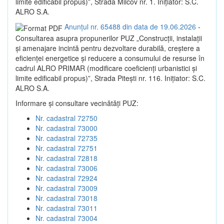
limite edificabil propus)”, Strada Milcov nr. 1. Inițiator: S.C.
ALRO S.A.
Anunțul nr. 65488 din data de 19.06.2026
-
Consultarea asupra propunerilor PUZ „Construcții, instalații
și amenajare incintă pentru dezvoltare durabilă, creștere a
eficienței energetice și reducere a consumului de resurse în
cadrul ALRO PRIMAR (modificare coeficienți urbanistici și
limite edificabil propus)”, Strada Pitești nr. 116. Inițiator: S.C.
ALRO S.A.
Informare și consultare vecinătăți PUZ:
Nr. cadastral 72750
Nr. cadastral 73000
Nr. cadastral 72735
Nr. cadastral 72751
Nr. cadastral 72818
Nr. cadastral 73006
Nr. cadastral 72924
Nr. cadastral 73009
Nr. cadastral 73018
Nr. cadastral 73011
Nr. cadastral 73004