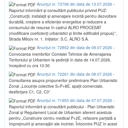
Anunțul nr. 73706 din data de 13.07.2026
-
Raportul informării și consultării publicului privind PUZ:
„Construcții, instalații și amenajare incintă pentru dezvoltare
durabilă, creștere a eficienței energetice și reducere a
consumului de resurse în cadrul ALRO PROCESAT
(modificare coeficienți urbanistici și limite edificabil propus)”,
Strada Milcov nr. 1. Inițiator: S.C. ALRO S.A.
Anunțul nr. 72852 din data de 09.07.2026
-
Convocarea membrilor Comisiei Tehnice de Amenajarea
Teritoriului și Urbanism la ședință în data de 14.07.2026,
începând cu ora 10:30
Anunțul nr. 72261 din data de 08.07.2026
-
Consultarea asupra propunerilor preliminare Plan Urbanistic
Zonal „Locuințe colective S+P+8E, spații comerciale,
desființare C1, C2, C3”
Anunțul nr. 71953 din data de 07.07.2026
-
Raportul informării și consultării publicului - Plan Urbanistic
Zonal și Regulament Local de Urbanism aferent acestuia
pentru „Construire centru medical P+2E, refacere parțială a
împrejmuirii și amenajări ale incintei. Întocmire PUZ în acest