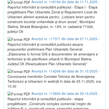
Anunțul nr. 118194 din data de 11.11.2025
-
Raportul informării și consultării publicului - Etapa I - Etapa
pregătitoare Plan Urbanistic Zonal și Regulament Local de
Urbanism aferent acestuia pentru: „Lotizare teren pentru
construire locuințe unifamiliale și drum acces”, Municipiul
Slatina, Strada Boiangiului, nr. 13H, nr. cadastral 71326,
județul Olt
Anunțul nr. 117371 din data de 07.11.2025
-
Raportul informării și consultării publicului asupra
propunerilor preliminare Plan Urbanistic General:
„Elaborarea în format GIS a documentelor de amenajare a
teritoriului și de planificare urbană în Municipiul Slatina,
Județul Olt (Reactualizare Plan Urbanistic General)”
Anunțul nr. 114246 din data de 31.10.2025
-
Convocarea membrilor Comisiei Tehnice de Amenajarea
Teritoriului și Urbanism în sedință în data de 05.11.2025, ora
10.30
Anunțul nr. 113854 din data de 30.10.2025
-
Raportul informării și consultării publicului - etapa
pregătitoare: „Construire complex comercial (regim de
înălțime P+1, construcții anexe, amenajări exterioare