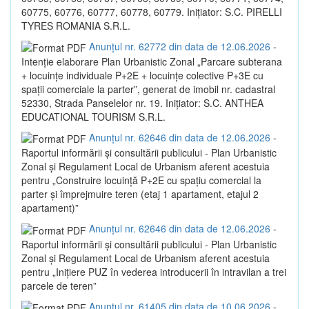
60775, 60776, 60777, 60778, 60779. Inițiator: S.C. PIRELLI
TYRES ROMANIA S.R.L.
Anunțul nr. 62772 din data de 12.06.2026
-
Intenție elaborare Plan Urbanistic Zonal „Parcare subterana
+ locuințe individuale P+2E + locuințe colective P+3E cu
spații comerciale la parter”, generat de imobil nr. cadastral
52330, Strada Panselelor nr. 19. Inițiator: S.C. ANTHEA
EDUCATIONAL TOURISM S.R.L.
Anunțul nr. 62646 din data de 12.06.2026
-
Raportul informării și consultării publicului - Plan Urbanistic
Zonal și Regulament Local de Urbanism aferent acestuia
pentru „Construire locuință P+2E cu spațiu comercial la
parter și împrejmuire teren (etaj 1 apartament, etajul 2
apartament)”
Anunțul nr. 62646 din data de 12.06.2026
-
Raportul informării și consultării publicului - Plan Urbanistic
Zonal și Regulament Local de Urbanism aferent acestuia
pentru „Inițiere PUZ în vederea introducerii în intravilan a trei
parcele de teren”
Anunțul nr. 61405 din data de 10.06.2026
-