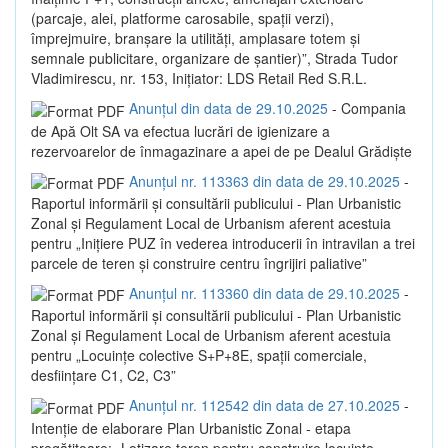
(parcaje, alei, platforme carosabile, spații verzi),
împrejmuire, branșare la utilități, amplasare totem și
semnale publicitare, organizare de șantier)”, Strada Tudor
Vladimirescu, nr. 153, Inițiator: LDS Retail Red S.R.L.
Anunțul din data de 29.10.2025
- Compania
de Apă Olt SA va efectua lucrări de igienizare a
rezervoarelor de înmagazinare a apei de pe Dealul Grădiște
Anunțul nr. 113363 din data de 29.10.2025
-
Raportul informării și consultării publicului - Plan Urbanistic
Zonal și Regulament Local de Urbanism aferent acestuia
pentru „Inițiere PUZ în vederea introducerii în intravilan a trei
parcele de teren și construire centru îngrijiri paliative”
Anunțul nr. 113360 din data de 29.10.2025
-
Raportul informării și consultării publicului - Plan Urbanistic
Zonal și Regulament Local de Urbanism aferent acestuia
pentru „Locuințe colective S+P+8E, spații comerciale,
desființare C1, C2, C3”
Anunțul nr. 112542 din data de 27.10.2025
-
Intenție de elaborare Plan Urbanistic Zonal - etapa
pregătitoare: „Lotizare teren pentru construire locuințe