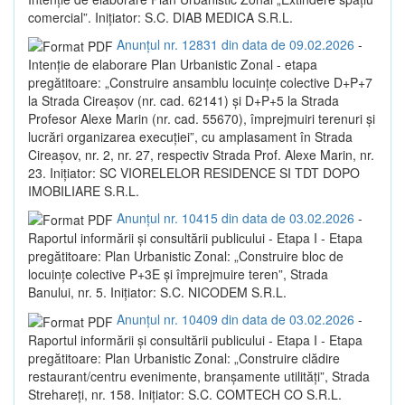
comercial”. Inițiator: S.C. DIAB MEDICA S.R.L.
Anunțul nr. 12831 din data de 09.02.2026
-
Intenție de elaborare Plan Urbanistic Zonal - etapa
pregătitoare: „Construire ansamblu locuințe colective D+P+7
la Strada Cireașov (nr. cad. 62141) și D+P+5 la Strada
Profesor Alexe Marin (nr. cad. 55670), împrejmuiri terenuri și
lucrări organizarea execuției”, cu amplasament în Strada
Cireașov, nr. 2, nr. 27, respectiv Strada Prof. Alexe Marin, nr.
23. Inițiator: SC VIORELELOR RESIDENCE SI TDT DOPO
IMOBILIARE S.R.L.
Anunțul nr. 10415 din data de 03.02.2026
-
Raportul informării și consultării publicului - Etapa I - Etapa
pregătitoare: Plan Urbanistic Zonal: „Construire bloc de
locuințe colective P+3E și împrejmuire teren”, Strada
Banului, nr. 5. Inițiator: S.C. NICODEM S.R.L.
Anunțul nr. 10409 din data de 03.02.2026
-
Raportul informării și consultării publicului - Etapa I - Etapa
pregătitoare: Plan Urbanistic Zonal: „Construire clădire
restaurant/centru evenimente, branșamente utilități”, Strada
Strehareți, nr. 158. Inițiator: S.C. COMTECH CO S.R.L.