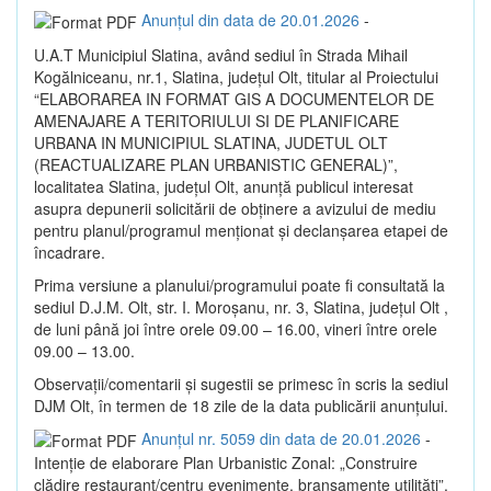
Anunțul din data de 20.01.2026
-
U.A.T Municipiul Slatina, având sediul în Strada Mihail
Kogălniceanu, nr.1, Slatina, județul Olt, titular al Proiectului
“ELABORAREA IN FORMAT GIS A DOCUMENTELOR DE
AMENAJARE A TERITORIULUI SI DE PLANIFICARE
URBANA IN MUNICIPIUL SLATINA, JUDETUL OLT
(REACTUALIZARE PLAN URBANISTIC GENERAL)”,
localitatea Slatina, judeţul Olt, anunţă publicul interesat
asupra depunerii solicitării de obţinere a avizului de mediu
pentru planul/programul menţionat şi declanşarea etapei de
încadrare.
Prima versiune a planului/programului poate fi consultată la
sediul D.J.M. Olt, str. I. Moroşanu, nr. 3, Slatina, judeţul Olt ,
de luni până joi între orele 09.00 – 16.00, vineri între orele
09.00 – 13.00.
Observaţii/comentarii şi sugestii se primesc în scris la sediul
DJM Olt, în termen de 18 zile de la data publicării anunţului.
Anunțul nr. 5059 din data de 20.01.2026
-
Intenție de elaborare Plan Urbanistic Zonal: „Construire
clădire restaurant/centru evenimente, branșamente utilități”,