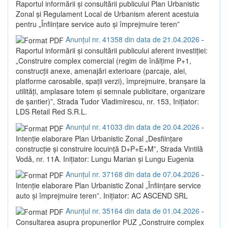
Raportul informării și consultării publicului Plan Urbanistic
Zonal și Regulament Local de Urbanism aferent acestuia
pentru „Înființare service auto și împrejmuire teren”
Anunțul nr. 41358 din data de 21.04.2026
-
Raportul informării și consultării publicului aferent investiției:
„Construire complex comercial (regim de înălțime P+1,
construcții anexe, amenajări exterioare (parcaje, alei,
platforme carosabile, spații verzi), împrejmuire, branșare la
utilități, amplasare totem și semnale publicitare, organizare
de șantier)”, Strada Tudor Vladimirescu, nr. 153, Inițiator:
LDS Retail Red S.R.L.
Anunțul nr. 41033 din data de 20.04.2026
-
Intenție elaborare Plan Urbanistic Zonal „Desființare
construcție și construire locuință D+P+E+M”, Strada Vintilă
Vodă, nr. 11A. Inițiator: Lungu Marian și Lungu Eugenia
Anunțul nr. 37168 din data de 07.04.2026
-
Intenție elaborare Plan Urbanistic Zonal „Înființare service
auto și împrejmuire teren”. Inițiator: AC ASCEND SRL
Anunțul nr. 35164 din data de 01.04.2026
-
Consultarea asupra propunerilor PUZ „Construire complex