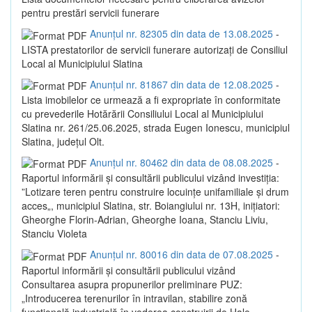
pentru prestări servicii funerare
Anunțul nr. 82305 din data de 13.08.2025
-
LISTA prestatorilor de servicii funerare autorizaţi de Consiliul
Local al Municipiului Slatina
Anunțul nr. 81867 din data de 12.08.2025
-
Lista imobilelor ce urmează a fi expropriate în conformitate
cu prevederile Hotărării Consiliului Local al Municipiului
Slatina nr. 261/25.06.2025, strada Eugen Ionescu, municipiul
Slatina, județul Olt.
Anunțul nr. 80462 din data de 08.08.2025
-
Raportul informării și consultării publicului vizând investiția:
”Lotizare teren pentru construire locuințe unifamiliale și drum
acces„, municipiul Slatina, str. Boiangiului nr. 13H, inițiatori:
Gheorghe Florin-Adrian, Gheorghe Ioana, Stanciu Liviu,
Stanciu Violeta
Anunțul nr. 80016 din data de 07.08.2025
-
Raportul informării și consultării publicului vizând
Consultarea asupra propunerilor preliminare PUZ:
„Introducerea terenurilor în intravilan, stabilire zonă
funcțională industrială în vederea construirii de Hale