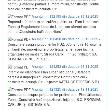
pentru „Refacere parțială a împrejmuirii, construcție Centru
Medical, desființare locuință C1”
Anunțul nr. 132195 din data de 16.12.2025
-
Raportul informării și consultării publicului - Plan Urbanistic
Zonal și Regulament Local de Urbanism aferent acestuia
pentru „Construire hală depozitare”
Anunțul nr. 128450 din data de 08.12.2025
-
Consultare asupra propunerilor PUZ: „Construire 10 locuințe
unifamiliale, împrejmuire proprietate, amenajare incintă,
organizare de șantier”, Strada Carol I, nr. 20. Inițiator: S.C.
CONRAD CONCEPT S.R.L.
Anunțul nr. 124253 din data de 26.11.2025
-
Intenție de elaborare Plan Urbanistic Zonal „Refacere
parțială a împrejmuirii, construcție Centru Medical -
desființare locuință C1”. Inițiator: KATTA ORTOPEDIC S.R.L.
Anunțul nr. 121325 din data de 19.11.2025
-
Consultarea asupra propunerilor preliminare -Plan Urbanistic
Zonal „Construire hală depozitare”. Inițiator: S.C. PRYSMIAN
CABLURI ȘI SISTEME S.A.