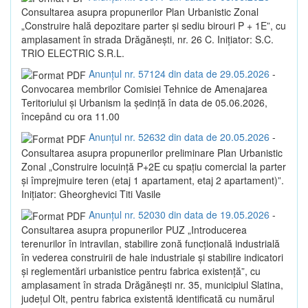
Consultarea asupra propunerilor Plan Urbanistic Zonal
„Construire hală depozitare parter și sediu birouri P + 1E”, cu
amplasament în strada Drăgănești, nr. 26 C. Inițiator: S.C.
TRIO ELECTRIC S.R.L.
Anunțul nr. 57124 din data de 29.05.2026
-
Convocarea membrilor Comisiei Tehnice de Amenajarea
Teritoriului și Urbanism la ședință în data de 05.06.2026,
începând cu ora 11.00
Anunțul nr. 52632 din data de 20.05.2026
-
Consultarea asupra propunerilor preliminare Plan Urbanistic
Zonal „Construire locuință P+2E cu spațiu comercial la parter
și împrejmuire teren (etaj 1 apartament, etaj 2 apartament)”.
Inițiator: Gheorghevici Titi Vasile
Anunțul nr. 52030 din data de 19.05.2026
-
Consultarea asupra propunerilor PUZ „Introducerea
terenurilor în intravilan, stabilire zonă funcțională industrială
în vederea construirii de hale industriale și stabilire indicatori
și reglementări urbanistice pentru fabrica existență”, cu
amplasament în strada Drăgănești nr. 35, municipiul Slatina,
județul Olt, pentru fabrica existentă identificată cu numărul