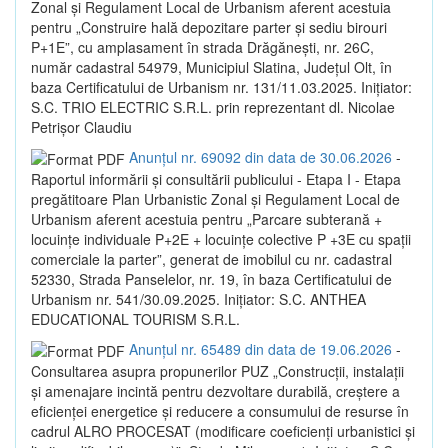
Zonal și Regulament Local de Urbanism aferent acestuia
pentru „Construire hală depozitare parter și sediu birouri
P+1E”, cu amplasament în strada Drăgănești, nr. 26C,
număr cadastral 54979, Municipiul Slatina, Județul Olt, în
baza Certificatului de Urbanism nr. 131/11.03.2025. Inițiator:
S.C. TRIO ELECTRIC S.R.L. prin reprezentant dl. Nicolae
Petrișor Claudiu
Anunțul nr. 69092 din data de 30.06.2026
-
Raportul informării și consultării publicului - Etapa I - Etapa
pregătitoare Plan Urbanistic Zonal și Regulament Local de
Urbanism aferent acestuia pentru „Parcare subterană +
locuințe individuale P+2E + locuințe colective P +3E cu spații
comerciale la parter”, generat de imobilul cu nr. cadastral
52330, Strada Panselelor, nr. 19, în baza Certificatului de
Urbanism nr. 541/30.09.2025. Inițiator: S.C. ANTHEA
EDUCATIONAL TOURISM S.R.L.
Anunțul nr. 65489 din data de 19.06.2026
-
Consultarea asupra propunerilor PUZ „Construcții, instalații
și amenajare incintă pentru dezvoltare durabilă, creștere a
eficienței energetice și reducere a consumului de resurse în
cadrul ALRO PROCESAT (modificare coeficienți urbanistici și