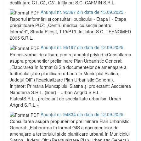
desființare C1, C2, C3”. Inițiator: S.C. CAFMIN S.R.L.
Anunțul nr. 95367 din data de 15.09.2025
-
Raportul informării și consultării publicului - Etapa I - Etapa
pregătitoare PUZ: „Centru medical cu secție pentru
internări”, Strada Pitești, T19/P13, Inițiator: S.C. TEHNOMED
2005 S.R.L.
Anunțul nr. 95197 din data de 12.09.2025
-
Proces-verbal de afișare pentru anunțul privind «Consultarea
asupra propunerilor preliminare Plan Urbanistic General:
„Elaborarea în format GIS a documentelor de amenajare a
teritoriului și de planificare urbană în Municipiul Slatina,
Județul Olt” (Reactualizare Plan Urbanistic General).
Inițiator: Primăria Municipiului Slatina și proiectant: Asocierea
Nanoterra S.R.L. (lider) - Urban Artgrid S.R.L. -
FiatestS.R.L., proiectant de specialitate urbanism Urban
Artgrid S.R.L.»
Anunțul nr. 94834 din data de 12.09.2025
-
Consultarea asupra propunerilor preliminare Plan Urbanistic
General: „Elaborarea în format GIS a documentelor de
amenajare a teritoriului și de planificare urbană în Municipiul
Slatina, Județul Olt” (Reactualizare Plan Urbanistic General).