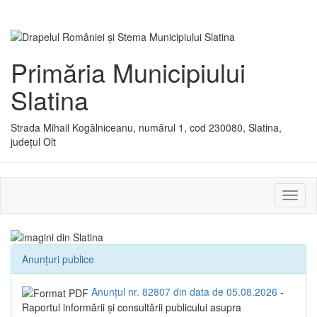
Primăria Municipiului
Slatina
Strada Mihail Kogălniceanu, numărul 1, cod 230080, Slatina,
județul Olt
Activ
sau
dezac
meniu
Anunțuri publice
Anunțul nr. 82807 din data de 05.08.2026
-
Raportul informării și consultării publicului asupra