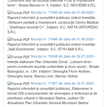
„Construire bloc de locuințe colective P+3E și împrejmuire
teren”, Strada Banului nr. 5, Inițiator: S.C. NICODEM S.R.L.
Anunțul nr. 77495 din data de 01.08.2025
-
Raportul informării și consultării publicului vizând investiția:
„Refacere parțială a împrejmuirii, construcție Centru Medical
- Desființare locuință C1”, Inițiator: S.C. KATTA ORTOPEDIC
S.R.L.
Anunțul nr. 77486 din data de 01.08.2025
-
Raportul informării și consultării publicului vizând investiția:
„Sală Evenimente”, Inițiator: S.C. STYH A&A S.R.L.
Anunțul nr. 76038 din data de 29.07.2025
-
Intenție elaborare Plan Urbanistic Zonal: „Lotizare teren
pentru construire locuințe unifamiliale și drum acces”, Strada
Boiangiului, nr. 13H. Inițiatori: Gheorghe Florin-Andrian,
Gheorghe Ioana, Stanciu Liviu, Stanciu Violeta
Anunțul nr. 71957 din data de 18.07.2025
-
Raportul informării și consultării publicului „Elaborarea în
format GIS a documentelor de amenajare a teritoriului și de
planificare urbană în Municipiul Slatina, Județul Olt -
Actualizare Plan Urbanistic General Municipiul Slatina”