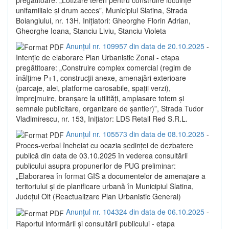
unifamiliale și drum acces”, Municipiul Slatina, Strada
Boiangiului, nr. 13H. Inițiatori: Gheorghe Florin Adrian,
Gheorghe Ioana, Stanciu Liviu, Stanciu Violeta
Anunțul nr. 109957 din data de 20.10.2025
-
Intenție de elaborare Plan Urbanistic Zonal - etapa
pregătitoare: „Construire complex comercial (regim de
înălțime P+1, construcții anexe, amenajări exterioare
(parcaje, alei, platforme carosabile, spații verzi),
împrejmuire, branșare la utilități, amplasare totem și
semnale publicitare, organizare de șantier)”, Strada Tudor
Vladimirescu, nr. 153, Inițiator: LDS Retail Red S.R.L.
Anunțul nr. 105573 din data de 08.10.2025
-
Proces-verbal încheiat cu ocazia ședinței de dezbatere
publică din data de 03.10.2025 în vederea consultării
publicului asupra propunerilor de PUG preliminar:
„Elaborarea în format GIS a documentelor de amenajare a
teritoriului și de planificare urbană în Municipiul Slatina,
Județul Olt (Reactualizare Plan Urbanistic General)
Anunțul nr. 104324 din data de 06.10.2025
-
Raportul informării și consultării publicului - etapa