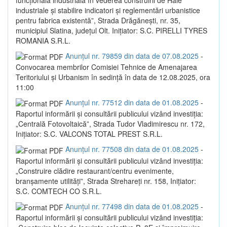
industriale și stabilire indicatori și reglementări urbanistice
pentru fabrica existentă”, Strada Drăgănești, nr. 35,
municipiul Slatina, județul Olt. Inițiator: S.C. PIRELLI TYRES
ROMANIA S.R.L.
Anunțul nr. 79859 din data de 07.08.2025
-
Convocarea membrilor Comisiei Tehnice de Amenajarea
Teritoriului și Urbanism în sedință în data de 12.08.2025, ora
11:00
Anunțul nr. 77512 din data de 01.08.2025
-
Raportul informării și consultării publicului vizând investiția:
„Centrală Fotovoltaică”, Strada Tudor Vladimirescu nr. 172,
Inițiator: S.C. VALCONS TOTAL PREST S.R.L.
Anunțul nr. 77508 din data de 01.08.2025
-
Raportul informării și consultării publicului vizând investiția:
„Construire clădire restaurant/centru evenimente,
branșamente utilități”, Strada Strehareți nr. 158, Inițiator:
S.C. COMTECH CO S.R.L.
Anunțul nr. 77498 din data de 01.08.2025
-
Raportul informării și consultării publicului vizând investiția: