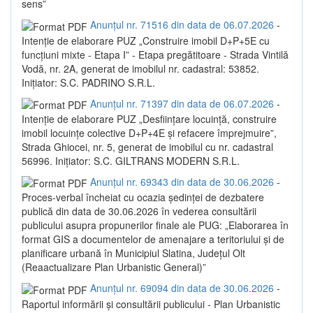
sens”
Anunțul nr. 71516 din data de 06.07.2026
-
Intenție de elaborare PUZ „Construire imobil D+P+5E cu
funcțiuni mixte - Etapa I” - Etapa pregătitoare - Strada Vintilă
Vodă, nr. 2A, generat de imobilul nr. cadastral: 53852.
Inițiator: S.C. PADRINO S.R.L.
Anunțul nr. 71397 din data de 06.07.2026
-
Intenție de elaborare PUZ „Desființare locuință, construire
imobil locuințe colective D+P+4E și refacere împrejmuire”,
Strada Ghiocei, nr. 5, generat de imobilul cu nr. cadastral
56996. Inițiator: S.C. GILTRANS MODERN S.R.L.
Anunțul nr. 69343 din data de 30.06.2026
-
Proces-verbal încheiat cu ocazia ședinței de dezbatere
publică din data de 30.06.2026 în vederea consultării
publicului asupra propunerilor finale ale PUG: „Elaborarea în
format GIS a documentelor de amenajare a teritoriului și de
planificare urbană în Municipiul Slatina, Județul Olt
(Reaactualizare Plan Urbanistic General)”
Anunțul nr. 69094 din data de 30.06.2026
-
Raportul informării și consultării publicului - Plan Urbanistic