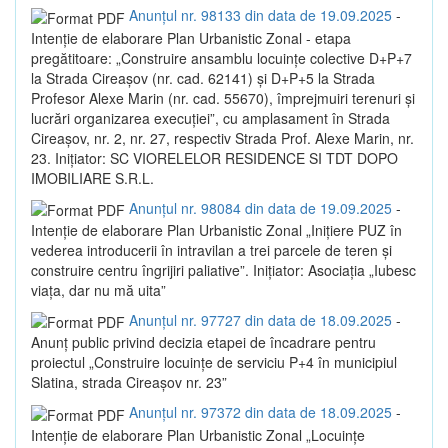
Anunțul nr. 98133 din data de 19.09.2025
-
Intenție de elaborare Plan Urbanistic Zonal - etapa
pregătitoare: „Construire ansamblu locuințe colective D+P+7
la Strada Cireașov (nr. cad. 62141) și D+P+5 la Strada
Profesor Alexe Marin (nr. cad. 55670), împrejmuiri terenuri și
lucrări organizarea execuției”, cu amplasament în Strada
Cireașov, nr. 2, nr. 27, respectiv Strada Prof. Alexe Marin, nr.
23. Inițiator: SC VIORELELOR RESIDENCE SI TDT DOPO
IMOBILIARE S.R.L.
Anunțul nr. 98084 din data de 19.09.2025
-
Intenție de elaborare Plan Urbanistic Zonal „Inițiere PUZ în
vederea introducerii în intravilan a trei parcele de teren și
construire centru îngrijiri paliative”. Inițiator: Asociația „Iubesc
viața, dar nu mă uita”
Anunțul nr. 97727 din data de 18.09.2025
-
Anunț public privind decizia etapei de încadrare pentru
proiectul „Construire locuințe de serviciu P+4 în municipiul
Slatina, strada Cireașov nr. 23”
Anunțul nr. 97372 din data de 18.09.2025
-
Intenție de elaborare Plan Urbanistic Zonal „Locuințe