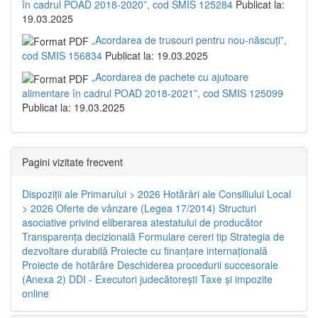
în cadrul POAD 2018-2020”, cod SMIS 125284
Publicat la:
19.03.2025
„Acordarea de trusouri pentru nou-născuți”,
cod SMIS 156834
Publicat la: 19.03.2025
„Acordarea de pachete cu ajutoare
alimentare în cadrul POAD 2018-2021”, cod SMIS 125099
Publicat la: 19.03.2025
Pagini vizitate frecvent
Dispoziţii ale Primarului > 2026
Hotărâri ale Consiliului Local
> 2026
Oferte de vânzare (Legea 17/2014)
Structuri
asociative privind eliberarea atestatului de producător
Transparenţa decizională
Formulare cereri tip
Strategia de
dezvoltare durabilă
Proiecte cu finanţare internaţională
Proiecte de hotărâre
Deschiderea procedurii succesorale
(Anexa 2)
DDI - Executori judecătorești
Taxe şi impozite
online