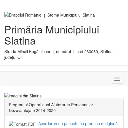
Primăria Municipiului
Slatina
Strada Mihail Kogălniceanu, numărul 1, cod 230080, Slatina,
județul Olt
Activ
sau
dezac
meniu
Programul Operațional Ajutorarea Persoanelor
Dezavantajate 2014-2020
„Acordarea de pachete cu produse de igienă