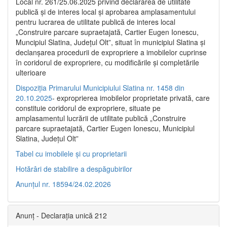
Local nr. 261/25.06.2025 privind declararea de utilitate
publică şi de interes local şi aprobarea amplasamentului
pentru lucrarea de utilitate publică de interes local
„Construire parcare supraetajată, Cartier Eugen Ionescu,
Muncipiul Slatina, Judeţul Olt”, situat în municipiul Slatina şi
declanşarea procedurii de expropriere a imobilelor cuprinse
în coridorul de expropriere, cu modificările şi completările
ulterioare
Dispoziția Primarului Municipiului Slatina nr. 1458 din
20.10.2025
- exproprierea imobilelor proprietate privată, care
constituie coridorul de expropriere, situate pe
amplasamentul lucrării de utilitate publică „Construire
parcare supraetajată, Cartier Eugen Ionescu, Municipiul
Slatina, Județul Olt”
Tabel cu imobilele și cu proprietarii
Hotărâri de stabilire a despăgubirilor
Anunțul nr. 18594/24.02.2026
Anunț - Declarația unică 212