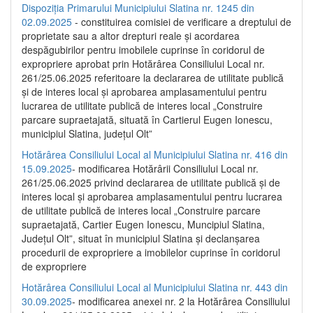
Dispoziția Primarului Municipiului Slatina nr. 1245 din
02.09.2025
- constituirea comisiei de verificare a dreptului de
proprietate sau a altor drepturi reale și acordarea
despăgubirilor pentru imobilele cuprinse în coridorul de
expropriere aprobat prin Hotărârea Consiliului Local nr.
261/25.06.2025 referitoare la declararea de utilitate publică
și de interes local și aprobarea amplasamentului pentru
lucrarea de utilitate publică de interes local „Construire
parcare supraetajată, situată în Cartierul Eugen Ionescu,
municipiul Slatina, județul Olt”
Hotărârea Consiliului Local al Municipiului Slatina nr. 416 din
15.09.2025
- modificarea Hotărârii Consiliului Local nr.
261/25.06.2025 privind declararea de utilitate publică și de
interes local și aprobarea amplasamentului pentru lucrarea
de utilitate publică de interes local „Construire parcare
supraetajată, Cartier Eugen Ionescu, Muncipiul Slatina,
Județul Olt”, situat în municipiul Slatina și declanșarea
procedurii de expropriere a imobilelor cuprinse în coridorul
de expropriere
Hotărârea Consiliului Local al Municipiului Slatina nr. 443 din
30.09.2025
- modificarea anexei nr. 2 la Hotărârea Consiliului