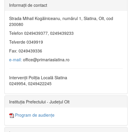
Informaţii de contact
Strada Mihail Kogălniceanu, numărul 1, Slatina, Olt, cod
230080
Telefon 0249439377, 0249439233
Telverde 0349919
Fax: 0249439336
e-mail:
office@primariaslatina.ro
Intervenții Poliția Locală Slatina
0249954, 0249422245
Instituția Prefectului - Județul Olt
Program de audiențe