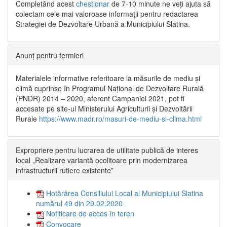
Completând acest
chestionar
de 7-10 minute ne veți ajuta să
colectam cele mai valoroase informații pentru redactarea
Strategiei de Dezvoltare Urbană a Municipiului Slatina.
Anunț pentru fermieri
Materialele informative referitoare la măsurile de mediu și
climă cuprinse în Programul Național de Dezvoltare Rurală
(PNDR) 2014 – 2020, aferent Campaniei 2021, pot fi
accesate pe site-ul Ministerului Agriculturii și Dezvoltării
Rurale
https://www.madr.ro/masuri-de-mediu-si-clima.html
Expropriere pentru lucrarea de utilitate publică de interes
local „Realizare variantă ocolitoare prin modernizarea
infrastructurii rutiere existente”
Hotărârea Consiliului Local al Municipiului Slatina
numărul 49 din 29.02.2020
Notificare de acces în teren
Convocare