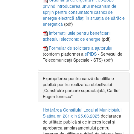
privind introducerea unui mecanism de
sprijin pentru consumatorii casnici de
energie electrică aflați în situația de sărăcie
energetică
(pdf)
Informații utile pentru beneficiarii
tichetului electronic de energie
(pdf)
Formular de solicitare a ajutorului
(conform platformei a
ePIDS
- Serviciul de
Telecomunicații Speciale - STS) (pdf)
Exproprierea pentru cauză de utilitate
publică pentru realizarea obiectivului
„Construire parcare supraetajată, Cartier
Eugen Ionescu”
Hotărârea Consiliului Local al Municipiului
Slatina nr. 261 din 25.06.2025
declararea
de utilitate publică și de interes local și
aprobarea amplasamentului pentru
lucrarea de utilitate publică de interes local