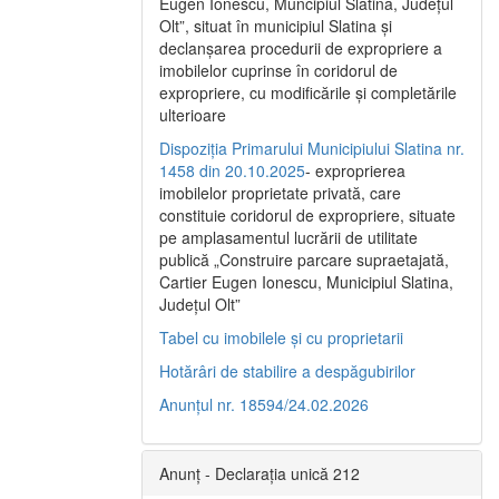
Eugen Ionescu, Muncipiul Slatina, Judeţul
Olt”, situat în municipiul Slatina şi
declanşarea procedurii de expropriere a
imobilelor cuprinse în coridorul de
expropriere, cu modificările şi completările
ulterioare
Dispoziția Primarului Municipiului Slatina nr.
1458 din 20.10.2025
- exproprierea
imobilelor proprietate privată, care
constituie coridorul de expropriere, situate
pe amplasamentul lucrării de utilitate
publică „Construire parcare supraetajată,
Cartier Eugen Ionescu, Municipiul Slatina,
Județul Olt”
Tabel cu imobilele și cu proprietarii
Hotărâri de stabilire a despăgubirilor
Anunțul nr. 18594/24.02.2026
Anunț - Declarația unică 212