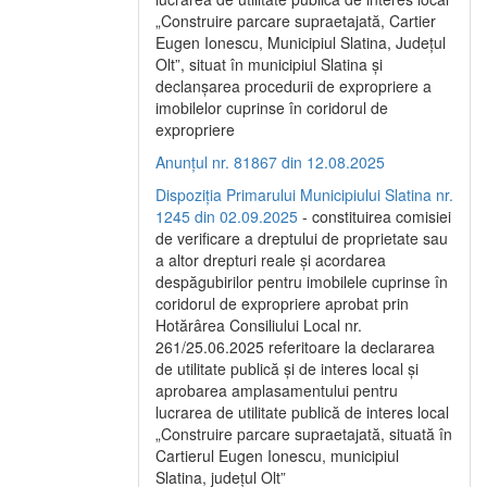
„Construire parcare supraetajată, Cartier
Eugen Ionescu, Municipiul Slatina, Județul
Olt”, situat în municipiul Slatina și
declanșarea procedurii de expropriere a
imobilelor cuprinse în coridorul de
expropriere
Anunțul nr. 81867 din 12.08.2025
Dispoziția Primarului Municipiului Slatina nr.
1245 din 02.09.2025
- constituirea comisiei
de verificare a dreptului de proprietate sau
a altor drepturi reale și acordarea
despăgubirilor pentru imobilele cuprinse în
coridorul de expropriere aprobat prin
Hotărârea Consiliului Local nr.
261/25.06.2025 referitoare la declararea
de utilitate publică și de interes local și
aprobarea amplasamentului pentru
lucrarea de utilitate publică de interes local
„Construire parcare supraetajată, situată în
Cartierul Eugen Ionescu, municipiul
Slatina, județul Olt”