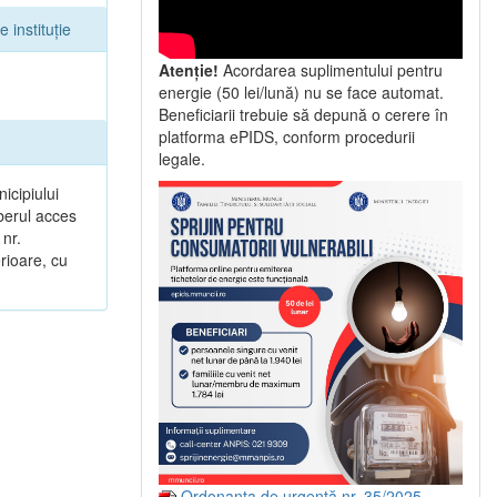
 instituție
Atenție!
Acordarea suplimentului pentru
energie (50 lei/lună) nu se face automat.
Beneficiarii trebuie să depună o cerere în
platforma ePIDS, conform procedurii
legale.
icipiului
iberul acces
 nr.
erioare, cu
Ordonanța de urgență nr. 35/2025