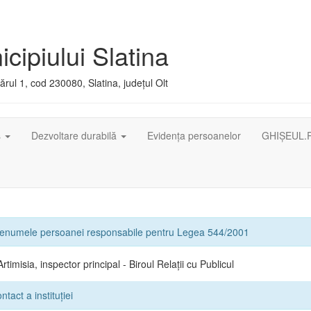
cipiului Slatina
rul 1, cod 230080, Slatina, județul Olt
ș
Dezvoltare durabilă
Evidența persoanelor
GHIȘEUL.
renumele persoanei responsabile pentru Legea 544/2001
rtimisia, inspector principal - Biroul Relații cu Publicul
tact a instituției