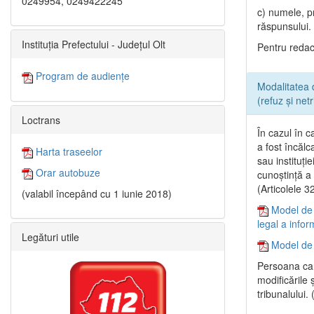
0249954, 0249422245
c) numele, p
răspunsului.
Instituția Prefectului - Județul Olt
Pentru redact
Program de audiențe
Modalitatea 
(refuz și net
Loctrans
În cazul în c
a fost încălc
Harta traseelor
sau instituţi
Orar autobuze
cunoştinţă a r
(Articolele 
(valabil începând cu 1 iunie 2018)
Model de 
legal a infor
Legături utile
Model de 
Persoana car
modificările 
tribunalului.