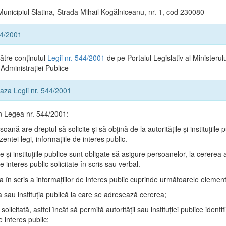
Municipiul Slatina, Strada Mihail Kogălniceanu, nr. 1, cod 230080
44/2001
către conținutul
Legii nr. 544/2001
de pe Portalul Legislativ al Ministerulu
Administrației Publice
 baza Legii nr. 544/2001
in Legea nr. 544/2001:
oană are dreptul să solicite şi să obţină de la autorităţile şi instituţiile p
zentei legi, informaţiile de interes public.
ile şi instituţiile publice sunt obligate să asigure persoanelor, la cererea
de interes public solicitate în scris sau verbal.
ea în scris a informaţiilor de interes public cuprinde următoarele elemen
a sau instituţia publică la care se adresează cererea;
solicitată, astfel încât să permită autorităţii sau instituţiei publice identi
e interes public;