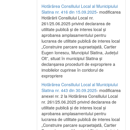
Hotărârea Consiliului Local al Municipiului
Slatina nr. 416 din 15.09.2025
- modificarea
Hotărârii Consiliului Local nr.
261/25.06.2025 privind declararea de
utilitate publică și de interes local și
aprobarea amplasamentului pentru
lucrarea de utilitate publică de interes local
„Construire parcare supraetajată, Cartier
Eugen Ionescu, Muncipiul Slatina, Județul
Olt”, situat în municipiul Slatina și
declanșarea procedurii de expropriere a
imobilelor cuprinse în coridorul de
expropriere
Hotărârea Consiliului Local al Municipiului
Slatina nr. 443 din 30.09.2025
- modificarea
anexei nr. 2 la Hotărârea Consiliului Local
nr. 261/25.06.2025 privind declararea de
utilitate publică şi de interes local şi
aprobarea amplasamentului pentru
lucrarea de utilitate publică de interes local
„Construire parcare supraetajată, Cartier