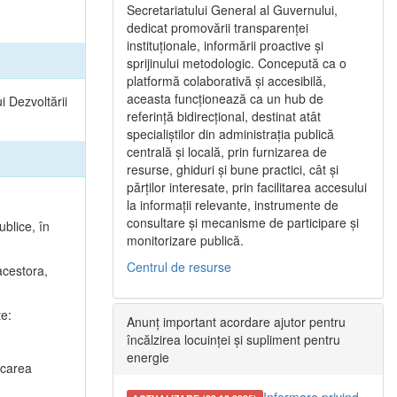
Secretariatului General al Guvernului,
dedicat promovării transparenței
instituționale, informării proactive și
sprijinului metodologic. Concepută ca o
platformă colaborativă și accesibilă,
aceasta funcționează ca un hub de
i Dezvoltării
referință bidirecțional, destinat atât
specialiștilor din administrația publică
centrală și locală, prin furnizarea de
resurse, ghiduri și bune practici, cât și
părților interesate, prin facilitarea accesului
la informații relevante, instrumente de
consultare și mecanisme de participare și
ublice, în
monitorizare publică.
Centrul de resurse
 acestora,
te:
Anunț important acordare ajutor pentru
încălzirea locuinței și supliment pentru
energie
ficarea