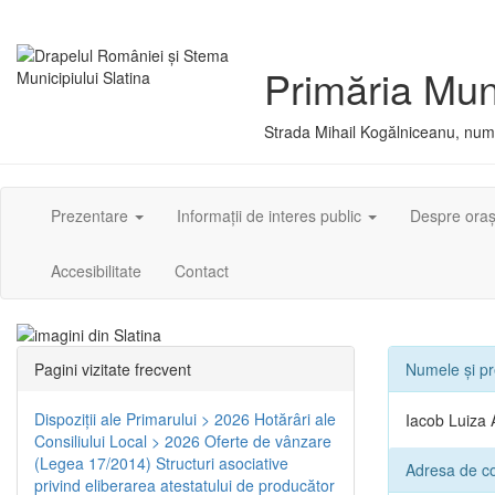
Primăria Muni
Strada Mihail Kogălniceanu, numă
Prezentare
Informații de interes public
Despre ora
Accesibilitate
Contact
Pagini vizitate frecvent
Numele și p
Dispoziţii ale Primarului > 2026
Hotărâri ale
Iacob Luiza A
Consiliului Local > 2026
Oferte de vânzare
(Legea 17/2014)
Structuri asociative
Adresa de con
privind eliberarea atestatului de producător