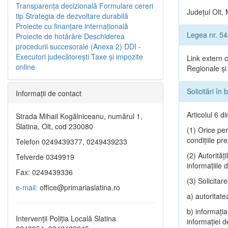
Transparenţa decizională
Formulare cereri
Județul Olt, 
tip
Strategia de dezvoltare durabilă
Proiecte cu finanţare internaţională
Legea nr. 5
Proiecte de hotărâre
Deschiderea
procedurii succesorale (Anexa 2)
DDI -
Executori judecătorești
Taxe şi impozite
Link extern 
online
Regionale și 
Solicitări în
Informaţii de contact
Articolul 6 d
Strada Mihail Kogălniceanu, numărul 1,
Slatina, Olt, cod 230080
(1) Orice pers
condiţiile pre
Telefon 0249439377, 0249439233
(2) Autorităţ
Telverde 0349919
informaţiile 
Fax: 0249439336
(3) Solicitar
e-mail:
office@primariaslatina.ro
a) autoritate
b) informaţia 
Intervenții Poliția Locală Slatina
informaţiei d