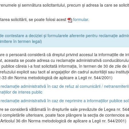
renumele şi semnătura solicitantului, precum şi adresa la care se solici
area solicitării, se poate folosi acest
formular
.
de contestare a deciziei și formularele aferente pentru reclamație admin
rimitere în termen legal)
are o persoană consideră că dreptul privind accesul la informaţiile de in
at, aceasta se poate adresa cu reclamaţie administrativă conducătorului 
ei publice căreia i-a fost solicitată informaţia, în termen de 30 de zile de 
efuzului explicit sau tacit al angajaţilor din cadrul autorităţii sau instituţi
32-33 din Norma metodologică de aplicare a Legii nr. 544/2001)
reclamație administrativă în caz de refuz al comunicării / netransmiteri
mațiilor de interes public
reclamație administrativă în caz de neprimire a informațiilor publice soli
e se consideră vătămată în drepturile sale prevăzute de Legea nr. 54
şi completările ulterioare, poate face plângere la secţia de contencios a
 (Articolul 36 din Norma metodologică de aplicare a Legii nr. 544/2001)