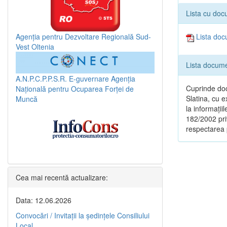
Lista cu doc
Agenția pentru Dezvoltare Regională Sud-
Lista doc
Vest Oltenia
Lista docume
A.N.P.C.P.P.S.R.
E-guvernare
Agenția
Cuprinde doc
Națională pentru Ocuparea Forței de
Slatina, cu e
Muncă
la informații
182/2002 priv
respectarea p
Cea mai recentă actualizare:
Data: 12.06.2026
Convocări / Invitaţii la şedinţele Consiliului
Local