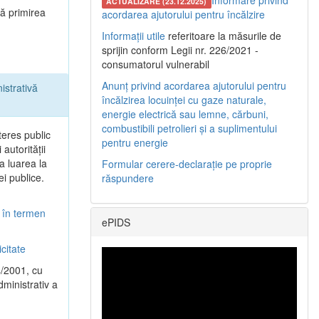
Informare privind
ACTUALIZARE (23.12.2025)
tă primirea
acordarea ajutorului pentru încălzire
Informații utile
referitoare la măsurile de
sprijin conform Legii nr. 226/2021 -
consumatorul vulnerabil
Anunț privind acordarea ajutorului pentru
istrativă
încălzirea locuinței cu gaze naturale,
energie electrică sau lemne, cărbuni,
combustibili petrolieri și a suplimentului
teres public
pentru energie
autorităţii
la luarea la
Formular cerere-declarație pe proprie
ei publice.
răspundere
i în termen
ePIDS
citate
4/2001, cu
dministrativ a