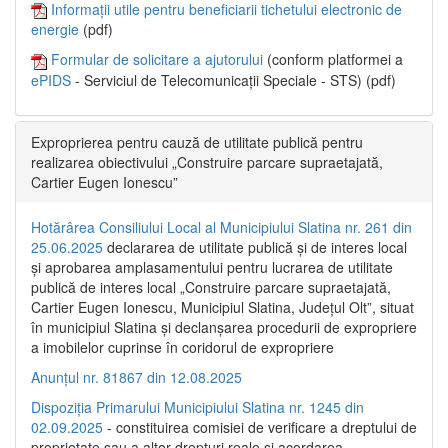
Informații utile pentru beneficiarii tichetului electronic de
energie
(pdf)
Formular de solicitare a ajutorului
(conform platformei a
ePIDS
- Serviciul de Telecomunicații Speciale - STS) (pdf)
Exproprierea pentru cauză de utilitate publică pentru
realizarea obiectivului „Construire parcare supraetajată,
Cartier Eugen Ionescu”
Hotărârea Consiliului Local al Municipiului Slatina nr. 261 din
25.06.2025
declararea de utilitate publică și de interes local
și aprobarea amplasamentului pentru lucrarea de utilitate
publică de interes local „Construire parcare supraetajată,
Cartier Eugen Ionescu, Municipiul Slatina, Județul Olt”, situat
în municipiul Slatina și declanșarea procedurii de expropriere
a imobilelor cuprinse în coridorul de expropriere
Anunțul nr. 81867 din 12.08.2025
Dispoziția Primarului Municipiului Slatina nr. 1245 din
02.09.2025
- constituirea comisiei de verificare a dreptului de
proprietate sau a altor drepturi reale și acordarea