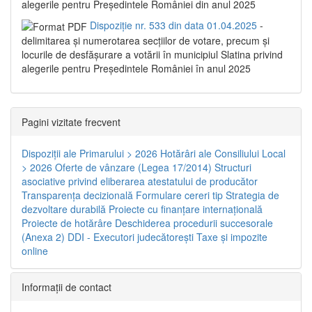
alegerile pentru Președintele României din anul 2025
Dispoziție nr. 533 din data 01.04.2025
-
delimitarea şi numerotarea secţiilor de votare, precum şi
locurile de desfăşurare a votării în municipiul Slatina privind
alegerile pentru Preşedintele României în anul 2025
Pagini vizitate frecvent
Dispoziţii ale Primarului > 2026
Hotărâri ale Consiliului Local
> 2026
Oferte de vânzare (Legea 17/2014)
Structuri
asociative privind eliberarea atestatului de producător
Transparenţa decizională
Formulare cereri tip
Strategia de
dezvoltare durabilă
Proiecte cu finanţare internaţională
Proiecte de hotărâre
Deschiderea procedurii succesorale
(Anexa 2)
DDI - Executori judecătorești
Taxe şi impozite
online
Informaţii de contact