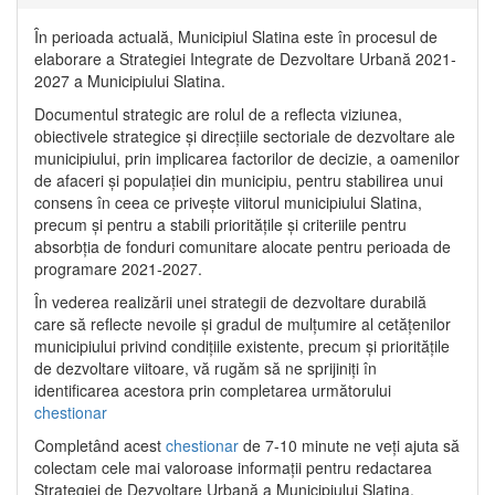
În perioada actuală, Municipiul Slatina este în procesul de
elaborare a Strategiei Integrate de Dezvoltare Urbană 2021‐
2027 a Municipiului Slatina.
Documentul strategic are rolul de a reflecta viziunea,
obiectivele strategice și direcțiile sectoriale de dezvoltare ale
municipiului, prin implicarea factorilor de decizie, a oamenilor
de afaceri și populației din municipiu, pentru stabilirea unui
consens în ceea ce privește viitorul municipiului Slatina,
precum și pentru a stabili prioritățile și criteriile pentru
absorbția de fonduri comunitare alocate pentru perioada de
programare 2021-2027.
În vederea realizării unei strategii de dezvoltare durabilă
care să reflecte nevoile și gradul de mulțumire al cetățenilor
municipiului privind condițiile existente, precum și prioritățile
de dezvoltare viitoare, vă rugăm să ne sprijiniți în
identificarea acestora prin completarea următorului
chestionar
Completând acest
chestionar
de 7-10 minute ne veți ajuta să
colectam cele mai valoroase informații pentru redactarea
Strategiei de Dezvoltare Urbană a Municipiului Slatina.