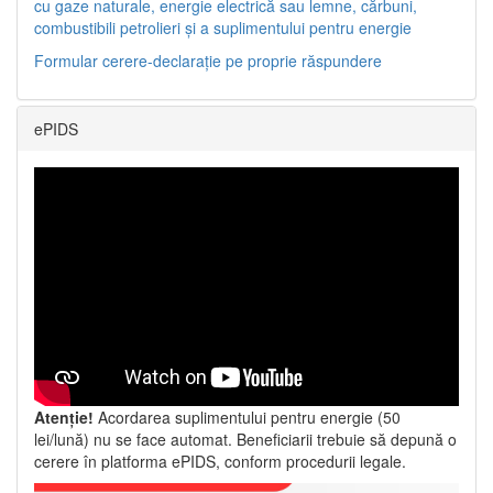
cu gaze naturale, energie electrică sau lemne, cărbuni,
combustibili petrolieri și a suplimentului pentru energie
Formular cerere-declarație pe proprie răspundere
ePIDS
Atenție!
Acordarea suplimentului pentru energie (50
lei/lună) nu se face automat. Beneficiarii trebuie să depună o
cerere în platforma ePIDS, conform procedurii legale.