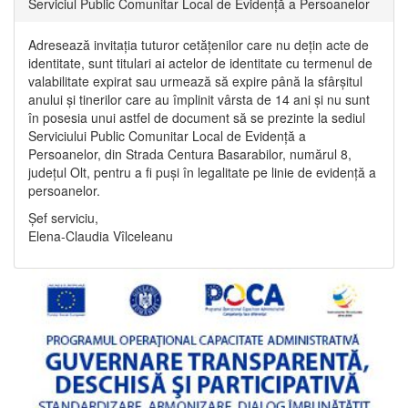
Serviciul Public Comunitar Local de Evidență a Persoanelor
Adresează invitația tuturor cetățenilor care nu dețin acte de
identitate, sunt titulari ai actelor de identitate cu termenul de
valabilitate expirat sau urmează să expire până la sfârșitul
anului și tinerilor care au împlinit vârsta de 14 ani și nu sunt
în posesia unui astfel de document să se prezinte la sediul
Serviciului Public Comunitar Local de Evidență a
Persoanelor, din Strada Centura Basarabilor, numărul 8,
județul Olt, pentru a fi puși în legalitate pe linie de evidență a
persoanelor.
Șef serviciu,
Elena-Claudia Vîlceleanu