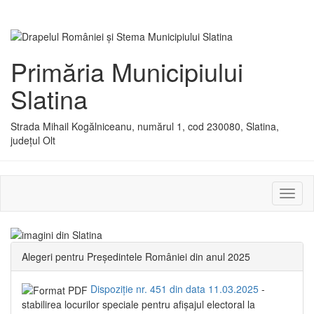
Primăria Municipiului
Slatina
Strada Mihail Kogălniceanu, numărul 1, cod 230080, Slatina,
județul Olt
Activ
sau
dezac
meniu
Alegeri pentru Președintele României din anul 2025
Dispoziție nr. 451 din data 11.03.2025
-
stabilirea locurilor speciale pentru afișajul electoral la