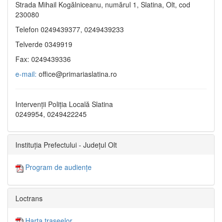
Strada Mihail Kogălniceanu, numărul 1, Slatina, Olt, cod
230080
Telefon 0249439377, 0249439233
Telverde 0349919
Fax: 0249439336
e-mail:
office@primariaslatina.ro
Intervenții Poliția Locală Slatina
0249954, 0249422245
Instituția Prefectului - Județul Olt
Program de audiențe
Loctrans
Harta traseelor