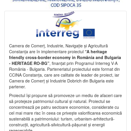
Camera de Comerț, Industrie, Navigație și Agricultură
Constanța are în implementare proiectul
“A heritage
friendly cross-border economy in România and Bulgaria
- HERITAGE RO-BG”
, finanțat prin Programul Interreg V-A
România - Bulgaria. Parteneriatul proiectului este format din
CCINA Constanța, care are calitate de leader de proiect, iar
Camera de Comerț și Industrie Dobrich din Bulgaria este
partener.
Proiectul își propune să promoveze un mediu de afaceri care
să protejeze patrimoniul cultural și natural. Proiectul se
concentrează pe patru sectoare economice, considerate cu
cel mai mare risc în ceea ce privește valorificarea economică
sustenabilă a patrimoniului: turism, urbanism-arhitectură-
construcții, agricultură-silvicultură-pășunat și energii
regenerabile.