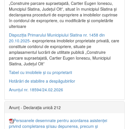
„Construire parcare supraetajată, Cartier Eugen Ionescu,
Muncipiul Slatina, Judeţul Olt”, situat în municipiul Slatina şi
declanşarea procedurii de expropriere a imobilelor cuprinse
în coridorul de expropriere, cu modificările şi completările
ulterioare
Dispoziția Primarului Municipiului Slatina nr. 1458 din
20.10.2025
- exproprierea imobilelor proprietate privată, care
constituie coridorul de expropriere, situate pe
amplasamentul lucrării de utilitate publică „Construire
parcare supraetajată, Cartier Eugen Ionescu, Municipiul
Slatina, Județul Olt”
Tabel cu imobilele și cu proprietarii
Hotărâri de stabilire a despăgubirilor
Anunțul nr. 18594/24.02.2026
Anunț - Declarația unică 212
Persoanele desemnate pentru acordarea asistenței
privind completarea și/sau depunerea, precum și