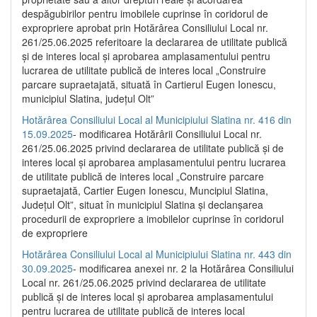
despăgubirilor pentru imobilele cuprinse în coridorul de
expropriere aprobat prin Hotărârea Consiliului Local nr.
261/25.06.2025 referitoare la declararea de utilitate publică
și de interes local și aprobarea amplasamentului pentru
lucrarea de utilitate publică de interes local „Construire
parcare supraetajată, situată în Cartierul Eugen Ionescu,
municipiul Slatina, județul Olt”
Hotărârea Consiliului Local al Municipiului Slatina nr. 416 din
15.09.2025
- modificarea Hotărârii Consiliului Local nr.
261/25.06.2025 privind declararea de utilitate publică și de
interes local și aprobarea amplasamentului pentru lucrarea
de utilitate publică de interes local „Construire parcare
supraetajată, Cartier Eugen Ionescu, Muncipiul Slatina,
Județul Olt”, situat în municipiul Slatina și declanșarea
procedurii de expropriere a imobilelor cuprinse în coridorul
de expropriere
Hotărârea Consiliului Local al Municipiului Slatina nr. 443 din
30.09.2025
- modificarea anexei nr. 2 la Hotărârea Consiliului
Local nr. 261/25.06.2025 privind declararea de utilitate
publică şi de interes local şi aprobarea amplasamentului
pentru lucrarea de utilitate publică de interes local