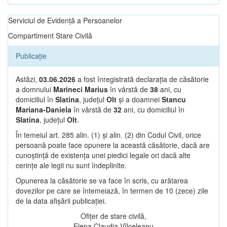
Serviciul de Evidență a Persoanelor
Compartiment Stare Civilă
Publicație
Astăzi,
03.06.2026
a fost înregistrată declarația de căsătorie
a domnului
Marineci Marius
în vârstă de
38
ani, cu
domiciliul în
Slatina
, județul
Olt
și a doamnei
Stancu
Mariana-Daniela
în vârstă de
32
ani, cu domiciliul în
Slatina
, județul
Olt
.
În temeiul art. 285 alin. (1) și alin. (2) din Codul Civil, orice
persoană poate face opunere la această căsătorie, dacă are
cunoștință de existența unei piedici legale ori dacă alte
cerințe ale legii nu sunt îndeplinite.
Opunerea la căsătorie se va face în scris, cu arătarea
dovezilor pe care se întemeiază, în termen de 10 (zece) zile
de la data afișării publicației.
Ofițer de stare civilă,
Elena Claudia Vîlceleanu