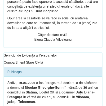
persoană poate face opunere la această căsătorie, dacă are
cunoștință de existența unei piedici legale ori dacă alte
cerințe ale legii nu sunt îndeplinite.
Opunerea la căsătorie se va face în scris, cu arătarea
dovezilor pe care se întemeiază, în termen de 10 (zece) zile
de la data afișării publicației.
Ofițer de stare civilă,
Elena Claudia Vîlceleanu
Serviciul de Evidență a Persoanelor
Compartiment Stare Civilă
Publicație
Astăzi,
19.06.2026
a fost înregistrată declarația de căsătorie
a domnului
Nicolae Gheorghe-Sorin
în vârstă de
30
ani, cu
domiciliul în
Slatina
, județul
Olt
și a doamnei
Buțu Diana-
Crenguța
în vârstă de
28
ani, cu domiciliul în
Viișoara
,
județul
Teleorman
.