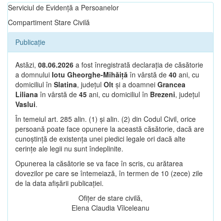
Serviciul de Evidență a Persoanelor
Compartiment Stare Civilă
Publicație
Astăzi,
08.06.2026
a fost înregistrată declarația de căsătorie
a domnului
Iotu Gheorghe-Mihăiță
în vârstă de
40
ani, cu
domiciliul în
Slatina
, județul
Olt
și a doamnei
Grancea
Liliana
în vârstă de
45
ani, cu domiciliul în
Brezeni
, județul
Vaslui
.
În temeiul art. 285 alin. (1) și alin. (2) din Codul Civil, orice
persoană poate face opunere la această căsătorie, dacă are
cunoștință de existența unei piedici legale ori dacă alte
cerințe ale legii nu sunt îndeplinite.
Opunerea la căsătorie se va face în scris, cu arătarea
dovezilor pe care se întemeiază, în termen de 10 (zece) zile
de la data afișării publicației.
Ofițer de stare civilă,
Elena Claudia Vîlceleanu