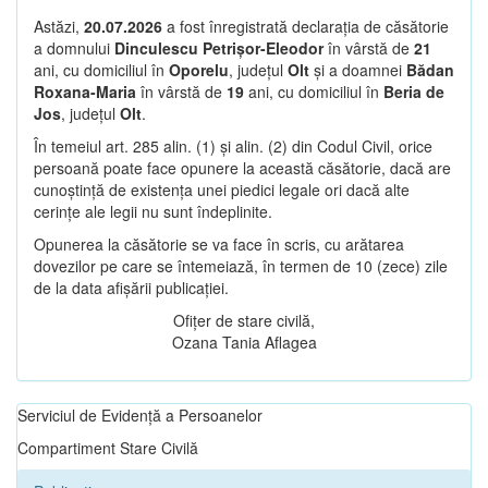
Astăzi,
20.07.2026
a fost înregistrată declarația de căsătorie
a domnului
Dinculescu Petrișor-Eleodor
în vârstă de
21
ani, cu domiciliul în
Oporelu
, județul
Olt
și a doamnei
Bădan
Roxana-Maria
în vârstă de
19
ani, cu domiciliul în
Beria de
Jos
, județul
Olt
.
În temeiul art. 285 alin. (1) și alin. (2) din Codul Civil, orice
persoană poate face opunere la această căsătorie, dacă are
cunoștință de existența unei piedici legale ori dacă alte
cerințe ale legii nu sunt îndeplinite.
Opunerea la căsătorie se va face în scris, cu arătarea
dovezilor pe care se întemeiază, în termen de 10 (zece) zile
de la data afișării publicației.
Ofițer de stare civilă,
Ozana Tania Aflagea
Serviciul de Evidență a Persoanelor
Compartiment Stare Civilă