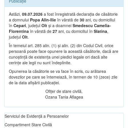
Publicație
Astăzi,
09.07.2026
a fost înregistrată declarația de căsătorie
a domnului
Popa Alin-Ilie
în vârstă de
30
ani, cu domiciliul
în
Cepari
, județul
Olt
și a doamnei
Smedescu Camelia-
Florentina
în vârstă de
27
ani, cu domiciliul în
Slatina
,
județul
Olt
.
În temeiul art. 285 alin. (1) și alin. (2) din Codul Civil, orice
persoană poate face opunere la această căsătorie, dacă are
cunoștință de existența unei piedici legale ori dacă alte
cerințe ale legii nu sunt îndeplinite.
Opunerea la căsătorie se va face în scris, cu arătarea
dovezilor pe care se întemeiază, în termen de 10 (zece) zile
de la data afișării publicației.
Ofițer de stare civilă,
Ozana Tania Aflagea
Serviciul de Evidență a Persoanelor
Compartiment Stare Civilă