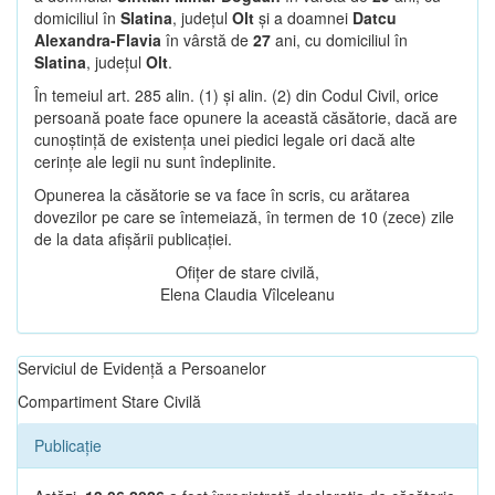
domiciliul în
Slatina
, județul
Olt
și a doamnei
Datcu
Alexandra-Flavia
în vârstă de
27
ani, cu domiciliul în
Slatina
, județul
Olt
.
În temeiul art. 285 alin. (1) și alin. (2) din Codul Civil, orice
persoană poate face opunere la această căsătorie, dacă are
cunoștință de existența unei piedici legale ori dacă alte
cerințe ale legii nu sunt îndeplinite.
Opunerea la căsătorie se va face în scris, cu arătarea
dovezilor pe care se întemeiază, în termen de 10 (zece) zile
de la data afișării publicației.
Ofițer de stare civilă,
Elena Claudia Vîlceleanu
Serviciul de Evidență a Persoanelor
Compartiment Stare Civilă
Publicație