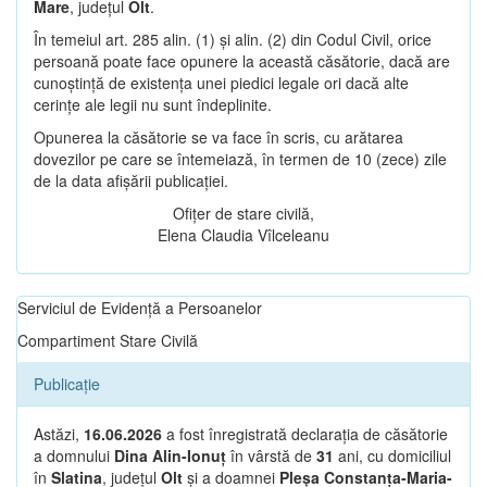
Mare
, județul
Olt
.
În temeiul art. 285 alin. (1) și alin. (2) din Codul Civil, orice
persoană poate face opunere la această căsătorie, dacă are
cunoștință de existența unei piedici legale ori dacă alte
cerințe ale legii nu sunt îndeplinite.
Opunerea la căsătorie se va face în scris, cu arătarea
dovezilor pe care se întemeiază, în termen de 10 (zece) zile
de la data afișării publicației.
Ofițer de stare civilă,
Elena Claudia Vîlceleanu
Serviciul de Evidență a Persoanelor
Compartiment Stare Civilă
Publicație
Astăzi,
16.06.2026
a fost înregistrată declarația de căsătorie
a domnului
Dina Alin-Ionuț
în vârstă de
31
ani, cu domiciliul
în
Slatina
, județul
Olt
și a doamnei
Pleșa Constanța-Maria-