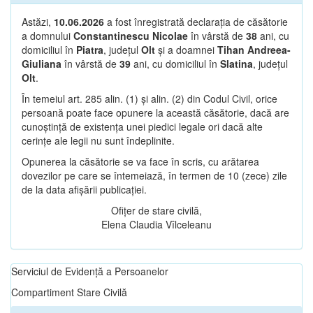
Astăzi,
10.06.2026
a fost înregistrată declarația de căsătorie
a domnului
Constantinescu Nicolae
în vârstă de
38
ani, cu
domiciliul în
Piatra
, județul
Olt
și a doamnei
Tihan Andreea-
Giuliana
în vârstă de
39
ani, cu domiciliul în
Slatina
, județul
Olt
.
În temeiul art. 285 alin. (1) și alin. (2) din Codul Civil, orice
persoană poate face opunere la această căsătorie, dacă are
cunoștință de existența unei piedici legale ori dacă alte
cerințe ale legii nu sunt îndeplinite.
Opunerea la căsătorie se va face în scris, cu arătarea
dovezilor pe care se întemeiază, în termen de 10 (zece) zile
de la data afișării publicației.
Ofițer de stare civilă,
Elena Claudia Vîlceleanu
Serviciul de Evidență a Persoanelor
Compartiment Stare Civilă