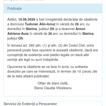
Publicație
Astăzi,
10.06.2026
a fost înregistrată declarația de căsătorie
a domnului
Tudoran Alin-Ionuț
în vârstă de
26
ani, cu
domiciliul în
Slatina
, județul
Olt
și a doamnei
Anton
Adriana-Aura
în vârstă de
26
ani, cu domiciliul în
Slatina
,
județul
Olt
.
În temeiul art. 285 alin. (1) și alin. (2) din Codul Civil, orice
persoană poate face opunere la această căsătorie, dacă are
cunoștință de existența unei piedici legale ori dacă alte
cerințe ale legii nu sunt îndeplinite.
Opunerea la căsătorie se va face în scris, cu arătarea
dovezilor pe care se întemeiază, în termen de 10 (zece) zile
de la data afișării publicației.
Ofițer de stare civilă,
Elena Claudia Vîlceleanu
Serviciul de Evidență a Persoanelor