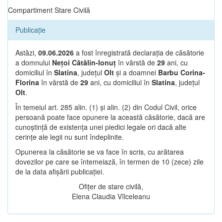
Compartiment Stare Civilă
Publicație
Astăzi,
09.06.2026
a fost înregistrată declarația de căsătorie
a domnului
Nețoi Cătălin-Ionuț
în vârstă de
29
ani, cu
domiciliul în
Slatina
, județul
Olt
și a doamnei
Barbu Corina-
Florina
în vârstă de
29
ani, cu domiciliul în
Slatina
, județul
Olt
.
În temeiul art. 285 alin. (1) și alin. (2) din Codul Civil, orice
persoană poate face opunere la această căsătorie, dacă are
cunoștință de existența unei piedici legale ori dacă alte
cerințe ale legii nu sunt îndeplinite.
Opunerea la căsătorie se va face în scris, cu arătarea
dovezilor pe care se întemeiază, în termen de 10 (zece) zile
de la data afișării publicației.
Ofițer de stare civilă,
Elena Claudia Vîlceleanu