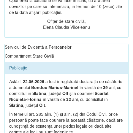
Opunerea la căsătorie se va face în scris, cu arătarea
dovezilor pe care se întemeiază, în termen de 10 (zece) zile
de la data afișării publicației.
Ofițer de stare civilă,
Elena Claudia Vîlceleanu
Serviciul de Evidență a Persoanelor
Compartiment Stare Civilă
Publicație
Astăzi,
22.06.2026
a fost înregistrată declarația de căsătorie
a domnului
Bondoc Marius-Marinel
în vârstă de
39
ani, cu
domiciliul în
Slatina
, județul
Olt
și a doamnei
Scarlat
Nicoleta-Florina
în vârstă de
32
ani, cu domiciliul în
Slatina
, județul
Olt
.
În temeiul art. 285 alin. (1) și alin. (2) din Codul Civil, orice
persoană poate face opunere la această căsătorie, dacă are
cunoștință de existența unei piedici legale ori dacă alte
cerințe ale legii nu sunt îndeplinite.