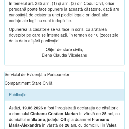
În temeiul art. 285 alin. (1) și alin. (2) din Codul Civil, orice
persoană poate face opunere la această căsătorie, dacă are
cunoștință de existența unei piedici legale ori dacă alte
cerințe ale legii nu sunt îndeplinite.
Opunerea la căsătorie se va face în scris, cu arătarea
dovezilor pe care se întemeiază, în termen de 10 (zece) zile
de la data afișării publicației.
Ofițer de stare civilă,
Elena Claudia Vîlceleanu
Serviciul de Evidență a Persoanelor
Compartiment Stare Civilă
Publicație
Astăzi,
19.06.2026
a fost înregistrată declarația de căsătorie
a domnului
Ciobanu Cristian-Marian
în vârstă de
25
ani, cu
domiciliul în
Slatina
, județul
Olt
și a doamnei
Floreanu
Maria-Alexandra
în vârstă de
26
ani, cu domiciliul în
Valea