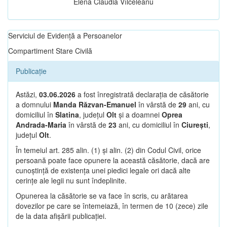
Elena Claudia Vîlceleanu
Serviciul de Evidență a Persoanelor
Compartiment Stare Civilă
Publicație
Astăzi,
03.06.2026
a fost înregistrată declarația de căsătorie
a domnului
Manda Răzvan-Emanuel
în vârstă de
29
ani, cu
domiciliul în
Slatina
, județul
Olt
și a doamnei
Oprea
Andrada-Maria
în vârstă de
23
ani, cu domiciliul în
Ciurești
,
județul
Olt
.
În temeiul art. 285 alin. (1) și alin. (2) din Codul Civil, orice
persoană poate face opunere la această căsătorie, dacă are
cunoștință de existența unei piedici legale ori dacă alte
cerințe ale legii nu sunt îndeplinite.
Opunerea la căsătorie se va face în scris, cu arătarea
dovezilor pe care se întemeiază, în termen de 10 (zece) zile
de la data afișării publicației.