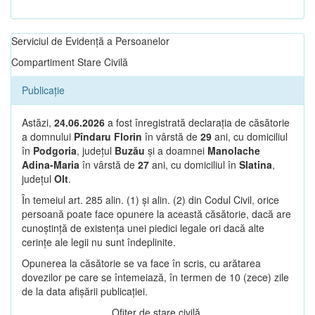
Serviciul de Evidență a Persoanelor
Compartiment Stare Civilă
Publicație
Astăzi,
24.06.2026
a fost înregistrată declarația de căsătorie
a domnului
Pîndaru Florin
în vârstă de
29
ani, cu domiciliul
în
Podgoria
, județul
Buzău
și a doamnei
Manolache
Adina-Maria
în vârstă de
27
ani, cu domiciliul în
Slatina
,
județul
Olt
.
În temeiul art. 285 alin. (1) și alin. (2) din Codul Civil, orice
persoană poate face opunere la această căsătorie, dacă are
cunoștință de existența unei piedici legale ori dacă alte
cerințe ale legii nu sunt îndeplinite.
Opunerea la căsătorie se va face în scris, cu arătarea
dovezilor pe care se întemeiază, în termen de 10 (zece) zile
de la data afișării publicației.
Ofițer de stare civilă,