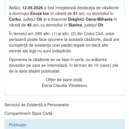
Astăzi,
12.06.2026
a fost înregistrată declarația de căsătorie
a domnului
Enuță Ion
în vârstă de
51
ani, cu domiciliul în
Corbu
, județul
Olt
și a doamnei
Drăghici Oana-Mihaela
în
vârstă de
45
ani, cu domiciliul în
Slatina
, județul
Olt
.
În temeiul art. 285 alin. (1) și alin. (2) din Codul Civil, orice
persoană poate face opunere la această căsătorie, dacă are
cunoștință de existența unei piedici legale ori dacă alte
cerințe ale legii nu sunt îndeplinite.
Opunerea la căsătorie se va face în scris, cu arătarea
dovezilor pe care se întemeiază, în termen de 10 (zece) zile
de la data afișării publicației.
Ofițer de stare civilă,
Elena Claudia Vîlceleanu
Serviciul de Evidență a Persoanelor
Compartiment Stare Civilă
Publicație