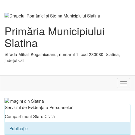
Primăria Municipiului
Slatina
Strada Mihail Kogălniceanu, numărul 1, cod 230080, Slatina,
județul Olt
Activ
sau
dezac
meniu
Serviciul de Evidență a Persoanelor
Compartiment Stare Civilă
Publicație