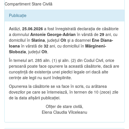
Compartiment Stare Civilă
Publicație
Astăzi,
25.06.2026
a fost înregistrată declarația de căsătorie
a domnului
Antonie George-Adrian
în vârstă de
29
ani, cu
domiciliul în
Slatina
, județul
Olt
și a doamnei
Ene Diana-
Ioana
în vârstă de
32
ani, cu domiciliul în
Mărgineni-
Slobozia
, județul
Olt
.
În temeiul art. 285 alin. (1) și alin. (2) din Codul Civil, orice
persoană poate face opunere la această căsătorie, dacă are
cunoștință de existența unei piedici legale ori dacă alte
cerințe ale legii nu sunt îndeplinite.
Opunerea la căsătorie se va face în scris, cu arătarea
dovezilor pe care se întemeiază, în termen de 10 (zece) zile
de la data afișării publicației.
Ofițer de stare civilă,
Elena Claudia Vîlceleanu