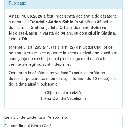
Publicație
Astăzi,
10.06.2026
a fost înregistrată declarația de căsătorie
a domnului
Trandafir Adrian-Sabin
în vârstă de
36
ani, cu
domiciliul în
Slatina
, județul
Olt
și a doamnei
Bolnavu
Nicoleta-Laura
în vârstă de
34
ani, cu domiciliul în
Slatina
,
județul
Olt
.
În temeiul art. 285 alin. (1) și alin. (2) din Codul Civil, orice
persoană poate face opunere la această căsătorie, dacă are
cunoștință de existența unei piedici legale ori dacă alte
cerințe ale legii nu sunt îndeplinite.
Opunerea la căsătorie se va face în scris, cu arătarea
dovezilor pe care se întemeiază, în termen de 10 (zece) zile
de la data afișării publicației.
Ofițer de stare civilă,
Elena Claudia Vîlceleanu
Serviciul de Evidență a Persoanelor
Compartiment Stare Civilă