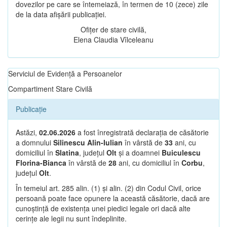
dovezilor pe care se întemeiază, în termen de 10 (zece) zile
de la data afișării publicației.
Ofițer de stare civilă,
Elena Claudia Vîlceleanu
Serviciul de Evidență a Persoanelor
Compartiment Stare Civilă
Publicație
Astăzi,
02.06.2026
a fost înregistrată declarația de căsătorie
a domnului
Silinescu Alin-Iulian
în vârstă de
33
ani, cu
domiciliul în
Slatina
, județul
Olt
și a doamnei
Buiculescu
Florina-Bianca
în vârstă de
28
ani, cu domiciliul în
Corbu
,
județul
Olt
.
În temeiul art. 285 alin. (1) și alin. (2) din Codul Civil, orice
persoană poate face opunere la această căsătorie, dacă are
cunoștință de existența unei piedici legale ori dacă alte
cerințe ale legii nu sunt îndeplinite.