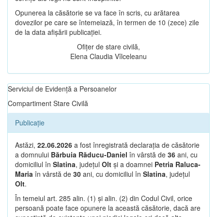
Opunerea la căsătorie se va face în scris, cu arătarea
dovezilor pe care se întemeiază, în termen de 10 (zece) zile
de la data afișării publicației.
Ofițer de stare civilă,
Elena Claudia Vîlceleanu
Serviciul de Evidență a Persoanelor
Compartiment Stare Civilă
Publicație
Astăzi,
22.06.2026
a fost înregistrată declarația de căsătorie
a domnului
Bărbuia Răducu-Daniel
în vârstă de
36
ani, cu
domiciliul în
Slatina
, județul
Olt
și a doamnei
Petria Raluca-
Maria
în vârstă de
30
ani, cu domiciliul în
Slatina
, județul
Olt
.
În temeiul art. 285 alin. (1) și alin. (2) din Codul Civil, orice
persoană poate face opunere la această căsătorie, dacă are