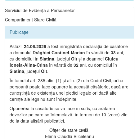
Serviciul de Evidență a Persoanelor
Compartiment Stare Civilă
Publicație
Astăzi,
24.06.2026
a fost înregistrată declarația de căsătorie
a domnului
Drăghici Costinel-Marian
în vârstă de
33
ani,
cu domiciliul în
Slatina
, județul
Olt
și a doamnei
Ciulcu
Ionela-Alina-Crina
în vârstă de
32
ani, cu domiciliul în
Slatina
, județul
Olt
.
În temeiul art. 285 alin. (1) și alin. (2) din Codul Civil, orice
persoană poate face opunere la această căsătorie, dacă are
cunoștință de existența unei piedici legale ori dacă alte
cerințe ale legii nu sunt îndeplinite.
Opunerea la căsătorie se va face în scris, cu arătarea
dovezilor pe care se întemeiază, în termen de 10 (zece) zile
de la data afișării publicației.
Ofițer de stare civilă,
Elena Claudia Vîlceleanu