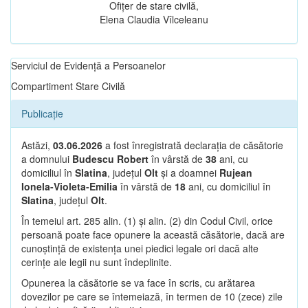
Ofițer de stare civilă,
Elena Claudia Vîlceleanu
Serviciul de Evidență a Persoanelor
Compartiment Stare Civilă
Publicație
Astăzi,
03.06.2026
a fost înregistrată declarația de căsătorie
a domnului
Budescu Robert
în vârstă de
38
ani, cu
domiciliul în
Slatina
, județul
Olt
și a doamnei
Rujean
Ionela-Violeta-Emilia
în vârstă de
18
ani, cu domiciliul în
Slatina
, județul
Olt
.
În temeiul art. 285 alin. (1) și alin. (2) din Codul Civil, orice
persoană poate face opunere la această căsătorie, dacă are
cunoștință de existența unei piedici legale ori dacă alte
cerințe ale legii nu sunt îndeplinite.
Opunerea la căsătorie se va face în scris, cu arătarea
dovezilor pe care se întemeiază, în termen de 10 (zece) zile