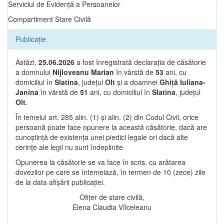
Serviciul de Evidență a Persoanelor
Compartiment Stare Civilă
Publicație
Astăzi,
25.06.2026
a fost înregistrată declarația de căsătorie
a domnului
Nijloveanu Marian
în vârstă de
53
ani, cu
domiciliul în
Slatina
, județul
Olt
și a doamnei
Ghiță Iuliana-
Janina
în vârstă de
51
ani, cu domiciliul în
Slatina
, județul
Olt
.
În temeiul art. 285 alin. (1) și alin. (2) din Codul Civil, orice
persoană poate face opunere la această căsătorie, dacă are
cunoștință de existența unei piedici legale ori dacă alte
cerințe ale legii nu sunt îndeplinite.
Opunerea la căsătorie se va face în scris, cu arătarea
dovezilor pe care se întemeiază, în termen de 10 (zece) zile
de la data afișării publicației.
Ofițer de stare civilă,
Elena Claudia Vîlceleanu