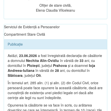
Ofițer de stare civilă,
Elena Claudia Vîlceleanu
Serviciul de Evidență a Persoanelor
Compartiment Stare Civilă
Publicație
Astăzi,
23.06.2026
a fost înregistrată declarația de căsătorie
a domnului
Nechita Alin-Ovidiu
în vârstă de
33
ani, cu
domiciliul în
Ploiești
, județul
Prahova
și a doamnei
Ioja
Andreea-Iuliana
în vârstă de
28
ani, cu domiciliul în
Slătioara
, județul
Olt
.
În temeiul art. 285 alin. (1) și alin. (2) din Codul Civil, orice
persoană poate face opunere la această căsătorie, dacă are
cunoștință de existența unei piedici legale ori dacă alte
cerințe ale legii nu sunt îndeplinite.
Opunerea la căsătorie se va face în scris, cu arătarea
dovezilor pe care se întemeiază, în termen de 10 (zece) zile