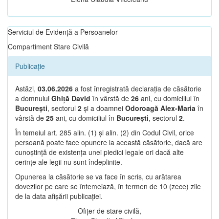
Serviciul de Evidență a Persoanelor
Compartiment Stare Civilă
Publicație
Astăzi,
03.06.2026
a fost înregistrată declarația de căsătorie
a domnului
Ghiță David
în vârstă de
26
ani, cu domiciliul în
București
, sectorul
2
și a doamnei
Odoroagă Alex-Maria
în
vârstă de
25
ani, cu domiciliul în
București
, sectorul
2
.
În temeiul art. 285 alin. (1) și alin. (2) din Codul Civil, orice
persoană poate face opunere la această căsătorie, dacă are
cunoștință de existența unei piedici legale ori dacă alte
cerințe ale legii nu sunt îndeplinite.
Opunerea la căsătorie se va face în scris, cu arătarea
dovezilor pe care se întemeiază, în termen de 10 (zece) zile
de la data afișării publicației.
Ofițer de stare civilă,