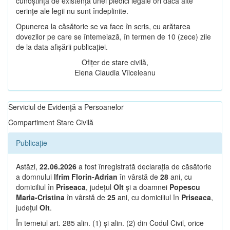
cunoștință de existența unei piedici legale ori dacă alte
cerințe ale legii nu sunt îndeplinite.
Opunerea la căsătorie se va face în scris, cu arătarea
dovezilor pe care se întemeiază, în termen de 10 (zece) zile
de la data afișării publicației.
Ofițer de stare civilă,
Elena Claudia Vîlceleanu
Serviciul de Evidență a Persoanelor
Compartiment Stare Civilă
Publicație
Astăzi,
22.06.2026
a fost înregistrată declarația de căsătorie
a domnului
Ifrim Florin-Adrian
în vârstă de
28
ani, cu
domiciliul în
Priseaca
, județul
Olt
și a doamnei
Popescu
Maria-Cristina
în vârstă de
25
ani, cu domiciliul în
Priseaca
,
județul
Olt
.
În temeiul art. 285 alin. (1) și alin. (2) din Codul Civil, orice