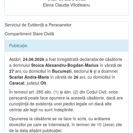
Elena Claudia Vîlceleanu
Serviciul de Evidență a Persoanelor
Compartiment Stare Civilă
Publicație
Astăzi,
24.06.2026
a fost înregistrată declarația de căsătorie
a domnului
Stoica Alexandru-Bogdan-Marius
în vârstă de
27
ani, cu domiciliul în
București
, sectorul
6
și a doamnei
Scarlat Andra-Maria
în vârstă de
26
ani, cu domiciliul în
Caracal
, județul
Olt
.
În temeiul art. 285 alin. (1) și alin. (2) din Codul Civil, orice
persoană poate face opunere la această căsătorie, dacă are
cunoștință de existența unei piedici legale ori dacă alte
cerințe ale legii nu sunt îndeplinite.
Opunerea la căsătorie se va face în scris, cu arătarea
dovezilor pe care se întemeiază, în termen de 10 (zece) zile
de la data afișării publicației.