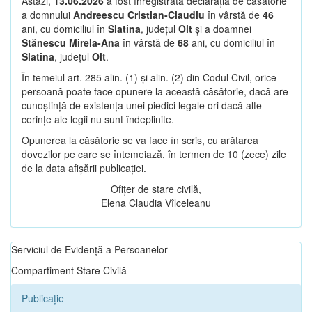
Astăzi,
13.06.2026
a fost înregistrată declarația de căsătorie
a domnului
Andreescu Cristian-Claudiu
în vârstă de
46
ani, cu domiciliul în
Slatina
, județul
Olt
și a doamnei
Stănescu Mirela-Ana
în vârstă de
68
ani, cu domiciliul în
Slatina
, județul
Olt
.
În temeiul art. 285 alin. (1) și alin. (2) din Codul Civil, orice
persoană poate face opunere la această căsătorie, dacă are
cunoștință de existența unei piedici legale ori dacă alte
cerințe ale legii nu sunt îndeplinite.
Opunerea la căsătorie se va face în scris, cu arătarea
dovezilor pe care se întemeiază, în termen de 10 (zece) zile
de la data afișării publicației.
Ofițer de stare civilă,
Elena Claudia Vîlceleanu
Serviciul de Evidență a Persoanelor
Compartiment Stare Civilă
Publicație