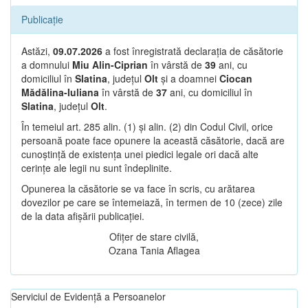
Publicație
Astăzi,
09.07.2026
a fost înregistrată declarația de căsătorie
a domnului
Miu Alin-Ciprian
în vârstă de
39
ani, cu
domiciliul în
Slatina
, județul
Olt
și a doamnei
Ciocan
Mădălina-Iuliana
în vârstă de
37
ani, cu domiciliul în
Slatina
, județul
Olt
.
În temeiul art. 285 alin. (1) și alin. (2) din Codul Civil, orice
persoană poate face opunere la această căsătorie, dacă are
cunoștință de existența unei piedici legale ori dacă alte
cerințe ale legii nu sunt îndeplinite.
Opunerea la căsătorie se va face în scris, cu arătarea
dovezilor pe care se întemeiază, în termen de 10 (zece) zile
de la data afișării publicației.
Ofițer de stare civilă,
Ozana Tania Aflagea
Serviciul de Evidență a Persoanelor