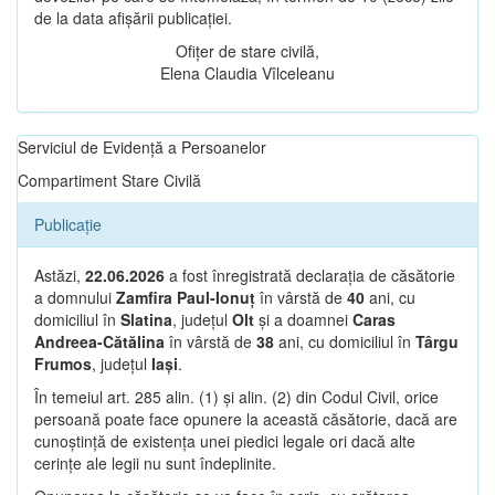
de la data afișării publicației.
Ofițer de stare civilă,
Elena Claudia Vîlceleanu
Serviciul de Evidență a Persoanelor
Compartiment Stare Civilă
Publicație
Astăzi,
22.06.2026
a fost înregistrată declarația de căsătorie
a domnului
Zamfira Paul-Ionuț
în vârstă de
40
ani, cu
domiciliul în
Slatina
, județul
Olt
și a doamnei
Caras
Andreea-Cătălina
în vârstă de
38
ani, cu domiciliul în
Târgu
Frumos
, județul
Iași
.
În temeiul art. 285 alin. (1) și alin. (2) din Codul Civil, orice
persoană poate face opunere la această căsătorie, dacă are
cunoștință de existența unei piedici legale ori dacă alte
cerințe ale legii nu sunt îndeplinite.