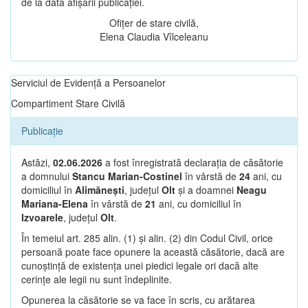
de la data afișării publicației.
Ofițer de stare civilă,
Elena Claudia Vîlceleanu
Serviciul de Evidență a Persoanelor
Compartiment Stare Civilă
Publicație
Astăzi,
02.06.2026
a fost înregistrată declarația de căsătorie
a domnului
Stancu Marian-Costinel
în vârstă de
24
ani, cu
domiciliul în
Alimănești
, județul
Olt
și a doamnei
Neagu
Mariana-Elena
în vârstă de
21
ani, cu domiciliul în
Izvoarele
, județul
Olt
.
În temeiul art. 285 alin. (1) și alin. (2) din Codul Civil, orice
persoană poate face opunere la această căsătorie, dacă are
cunoștință de existența unei piedici legale ori dacă alte
cerințe ale legii nu sunt îndeplinite.
Opunerea la căsătorie se va face în scris, cu arătarea