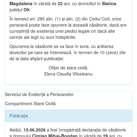
Magdalena
în vârstă de
22
ani, cu domiciliul în
Slatina
,
județul
Olt
.
În temeiul art. 285 alin. (1) și alin. (2) din Codul Civil, orice
persoană poate face opunere la această căsătorie, dacă are
cunoștință de existența unei piedici legale ori dacă alte
cerințe ale legii nu sunt îndeplinite.
Opunerea la căsătorie se va face în scris, cu arătarea
dovezilor pe care se întemeiază, în termen de 10 (zece) zile
de la data afișării publicației.
Ofițer de stare civilă,
Elena Claudia Vîlceleanu
Serviciul de Evidență a Persoanelor
Compartiment Stare Civilă
Publicație
Astăzi,
15.06.2026
a fost înregistrată declarația de căsătorie
a domnului
Cintian Mihai-Bogdan
în vârstă de
29
ani, cu