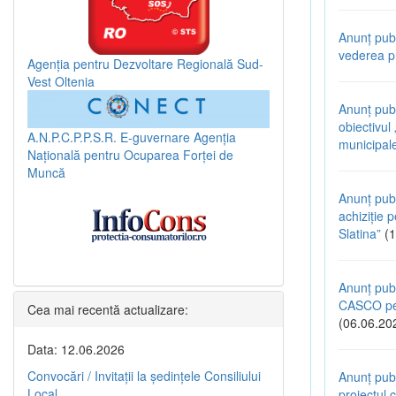
Anunț publ
vederea pr
Agenția pentru Dezvoltare Regională Sud-
Vest Oltenia
Anunț pub
obiectivul
A.N.P.C.P.P.S.R.
E-guvernare
Agenția
municipal
Națională pentru Ocuparea Forței de
Muncă
Anunț publ
achiziție p
Slatina”
(1
Anunț publ
CASCO pen
Cea mai recentă actualizare:
(06.06.20
Data: 12.06.2026
Convocări / Invitaţii la şedinţele Consiliului
Anunț publ
Local
proiectul c