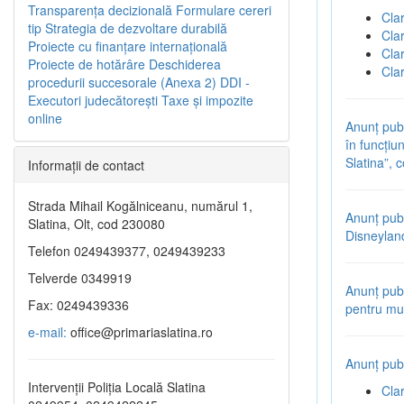
Transparenţa decizională
Formulare cereri
Cla
tip
Strategia de dezvoltare durabilă
Cla
Proiecte cu finanţare internaţională
Cla
Proiecte de hotărâre
Deschiderea
Cla
procedurii succesorale (Anexa 2)
DDI -
Executori judecătorești
Taxe şi impozite
online
Anunț publ
în funcțiun
Slatina”,
Informaţii de contact
Strada Mihail Kogălniceanu, numărul 1,
Anunț publ
Slatina, Olt, cod 230080
Disneylan
Telefon 0249439377, 0249439233
Telverde 0349919
Anunț publ
Fax: 0249439336
pentru mul
e-mail:
office@primariaslatina.ro
Anunț publ
Intervenții Poliția Locală Slatina
Cla