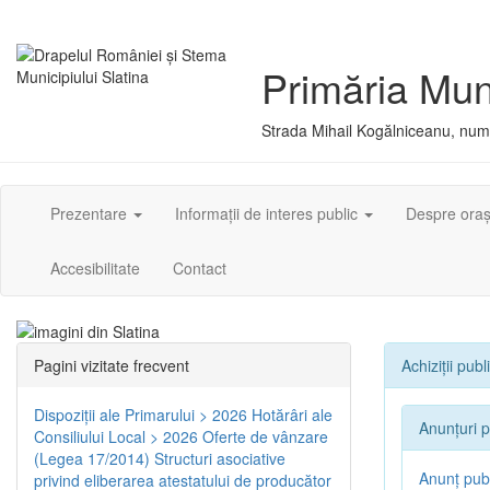
Primăria Muni
Strada Mihail Kogălniceanu, numă
Prezentare
Informații de interes public
Despre ora
Accesibilitate
Contact
Pagini vizitate frecvent
Achiziții publ
Dispoziţii ale Primarului > 2026
Hotărâri ale
Anunțuri p
Consiliului Local > 2026
Oferte de vânzare
(Legea 17/2014)
Structuri asociative
Anunț publ
privind eliberarea atestatului de producător