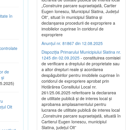
„Construire parcare supraetajată, Cartier
Eugen Ionescu, Municipiul Slatina, Județul
tate în
Olt”, situat în municipiul Slatina și
declanșarea procedurii de expropriere a
imobilelor cuprinse în coridorul de
expropriere
Anunțul nr. 81867 din 12.08.2025
controlate
Dispoziția Primarului Municipiului Slatina nr.
1245 din 02.09.2025
- constituirea comisiei
de verificare a dreptului de proprietate sau
a altor drepturi reale și acordarea
or de
despăgubirilor pentru imobilele cuprinse în
 și
coridorul de expropriere aprobat prin
5.2025)
Hotărârea Consiliului Local nr.
261/25.06.2025 referitoare la declararea
de utilitate publică și de interes local și
ru
aprobarea amplasamentului pentru
țul Olt
lucrarea de utilitate publică de interes local
„Construire parcare supraetajată, situată în
Cartierul Eugen Ionescu, municipiul
Slatina, județul Olt”