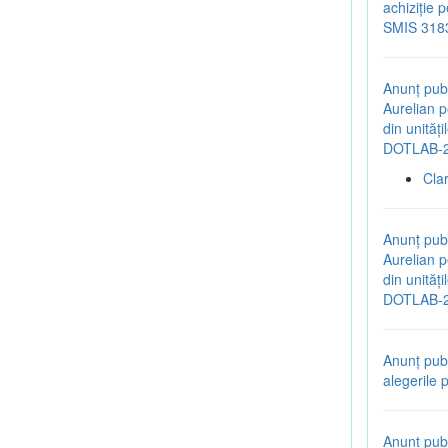
achiziție 
SMIS 318
Anunț publ
Aurelian p
din unităț
DOTLAB-2
Cla
Anunț publ
Aurelian p
din unităț
DOTLAB-2
Anunț pub
alegerile 
Anunț publ