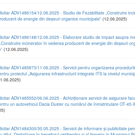
icitar ADV1486154/12.06.2025 - Studiu de Fezabilitate „Construire inci
oducerii de energie din deșeuri organice municipale”
(12.06.2025)
licitar ADV1486148/12.06.2025 - Elaborare studiu de impact asupra med
 „Construire incinerator în vederea producerii de energie din deșeuri or
e”
(12.06.2025)
icitar ADV1485873/11.06.2025 - Servicii pentru organizarea proceduril
entru proiectul „Asigurarea infrastructurii integrate ITS la nivelul municip
1.06.2025)
icitar ADV1485552/06.06.2025 - Achiziționare servicii de asigurare facu
tru un autovehicul Dacia Duster cu numărul de înmatriculare OT-4
25)
icitar ADV1484300/30.05.2025 - Servicii de informare și publicitate pen
u titlul „Digitalizare în beneficiul cetățenilor și al firmelor în Municipiul S