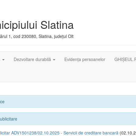
cipiului Slatina
rul 1, cod 230080, Slatina, județul Olt
ș
Dezvoltare durabilă
Evidența persoanelor
GHIȘEUL.
ice
ublicitare
icitar ADV1501238/02.10.2025 - Servicii de creditare bancară
(02.10.2