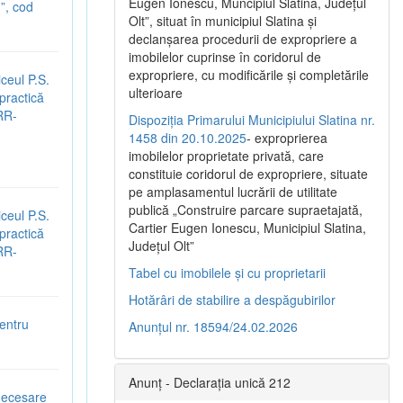
Eugen Ionescu, Muncipiul Slatina, Judeţul
”, cod
Olt”, situat în municipiul Slatina şi
declanşarea procedurii de expropriere a
imobilelor cuprinse în coridorul de
expropriere, cu modificările şi completările
ceul P.S.
ulterioare
 practică
NRR-
Dispoziția Primarului Municipiului Slatina nr.
1458 din 20.10.2025
- exproprierea
imobilelor proprietate privată, care
constituie coridorul de expropriere, situate
pe amplasamentul lucrării de utilitate
publică „Construire parcare supraetajată,
ceul P.S.
Cartier Eugen Ionescu, Municipiul Slatina,
 practică
Județul Olt”
NRR-
Tabel cu imobilele și cu proprietarii
Hotărâri de stabilire a despăgubirilor
entru
Anunțul nr. 18594/24.02.2026
Anunț - Declarația unică 212
 necesare