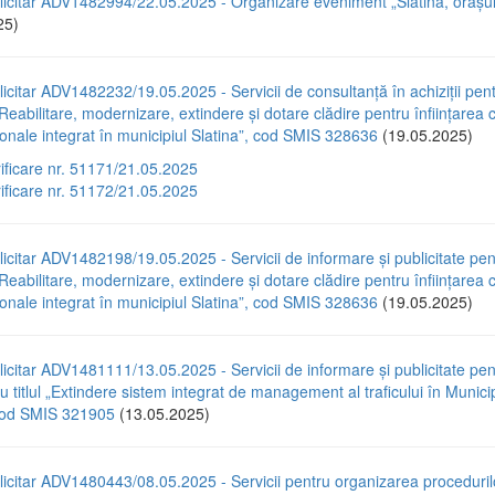
icitar ADV1482994/22.05.2025 - Organizare eveniment „Slatina, orașul 
25)
icitar ADV1482232/19.05.2025 - Servicii de consultanță în achiziții pen
„Reabilitare, modernizare, extindere și dotare clădire pentru înființarea c
ionale integrat în municipiul Slatina”, cod SMIS 328636
(19.05.2025)
rificare nr. 51171/21.05.2025
rificare nr. 51172/21.05.2025
icitar ADV1482198/19.05.2025 - Servicii de informare și publicitate pen
„Reabilitare, modernizare, extindere și dotare clădire pentru înființarea c
ionale integrat în municipiul Slatina”, cod SMIS 328636
(19.05.2025)
icitar ADV1481111/13.05.2025 - Servicii de informare și publicitate pen
cu titlul „Extindere sistem integrat de management al traficului în Municip
 cod SMIS 321905
(13.05.2025)
icitar ADV1480443/08.05.2025 - Servicii pentru organizarea proceduril