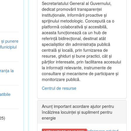
Secretariatului General al Guvernului,
dedicat promovării transparenței
instituționale, informării proactive și
sprijinului metodologic. Concepută ca o
platformă colaborativă și accesibilă,
aceasta funcționează ca un hub de
referință bidirecțional, destinat atât
 și punere
specialiștilor din administrația publică
Municipiul
centrală și locală, prin furnizarea de
resurse, ghiduri și bune practici, cât și
părților interesate, prin facilitarea accesului
la informații relevante, instrumente de
ranța la
consultare și mecanisme de participare și
monitorizare publică.
Centrul de resurse
tibile
Anunț important acordare ajutor pentru
încălzirea locuinței și supliment pentru
25)
energie