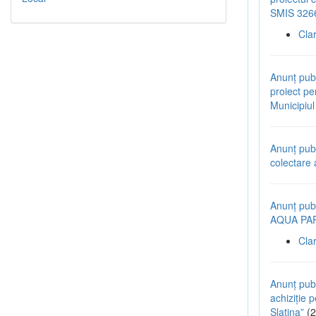
SMIS 326
Cla
Anunț pub
proiect pen
Municipiu
Anunț pub
colectare 
Anunț publ
AQUA PARK
Cla
Anunț publ
achiziție p
Slatina”
(2