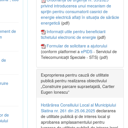
privind introducerea unui mecanism de
sprijin pentru consumatorii casnici de
energie electrică aflați în situația de sărăcie
energetică
(pdf)
gement de
Informații utile pentru beneficiarii
în
tichetului electronic de energie
(pdf)
Formular de solicitare a ajutorului
(conform platformei a
ePIDS
- Serviciul de
Telecomunicații Speciale - STS) (pdf)
e de
Exproprierea pentru cauză de utilitate
publică pentru realizarea obiectivului
ruire
„Construire parcare supraetajată, Cartier
Eugen Ionescu”
Hotărârea Consiliului Local al Municipiului
Slatina nr. 261 din 25.06.2025
declararea
or de
de utilitate publică și de interes local și
iului
aprobarea amplasamentului pentru
lucrarea de utilitate publică de interes local