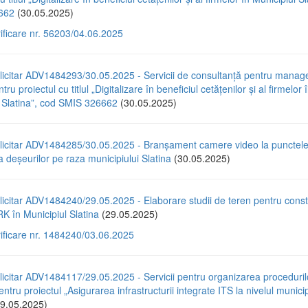
662
(30.05.2025)
rificare nr. 56203/04.06.2025
licitar ADV1484293/30.05.2025 - Servicii de consultanță pentru mana
tru proiectul cu titlul „Digitalizare în beneficiul cetățenilor și al firmelor 
l Slatina”, cod SMIS 326662
(30.05.2025)
licitar ADV1484285/30.05.2025 - Branșament camere video la punctel
a deșeurilor pe raza municipiului Slatina
(30.05.2025)
icitar ADV1484240/29.05.2025 - Elaborare studii de teren pentru const
 în Municipiul Slatina
(29.05.2025)
rificare nr. 1484240/03.06.2025
icitar ADV1484117/29.05.2025 - Servicii pentru organizarea proceduril
entru proiectul „Asigurarea infrastructurii integrate ITS la nivelul municip
9.05.2025)