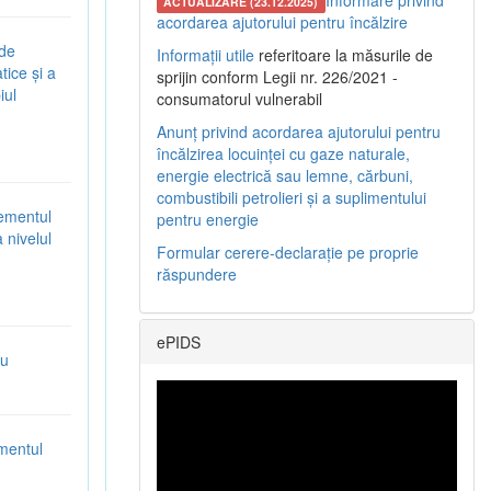
Informare privind
ACTUALIZARE (23.12.2025)
acordarea ajutorului pentru încălzire
 de
Informații utile
referitoare la măsurile de
tice și a
sprijin conform Legii nr. 226/2021 -
iul
consumatorul vulnerabil
Anunț privind acordarea ajutorului pentru
încălzirea locuinței cu gaze naturale,
energie electrică sau lemne, cărbuni,
combustibili petrolieri și a suplimentului
gementul
pentru energie
 nivelul
Formular cerere-declarație pe proprie
răspundere
ePIDS
ru
mentul