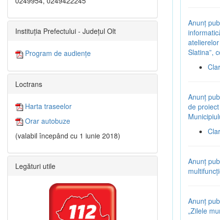
0249954, 0249422245
Anunț pub
Instituția Prefectului - Județul Olt
informatic
atelierelo
Slatina”
Program de audiențe
Cla
Loctrans
Anunț pub
Harta traseelor
de proiect 
Municipiul
Orar autobuze
Cla
(valabil începând cu 1 iunie 2018)
Anunț pub
Legături utile
multifuncț
Anunț pub
„Zilele mun