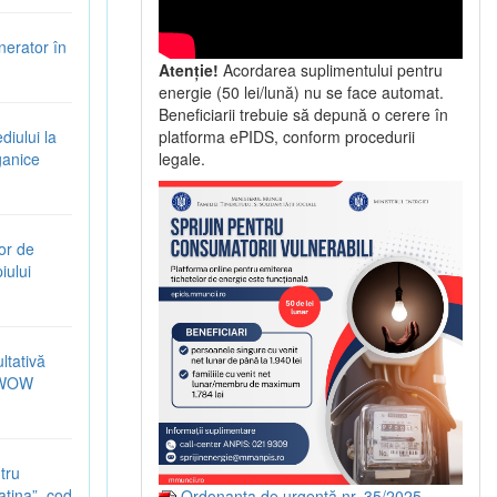
nerator în
Atenție!
Acordarea suplimentului pentru
energie (50 lei/lună) nu se face automat.
Beneficiarii trebuie să depună o cerere în
iului la
platforma ePIDS, conform procedurii
ganice
legale.
or de
iului
ltativă
5-WOW
tru
latina”, cod
Ordonanța de urgență nr. 35/2025