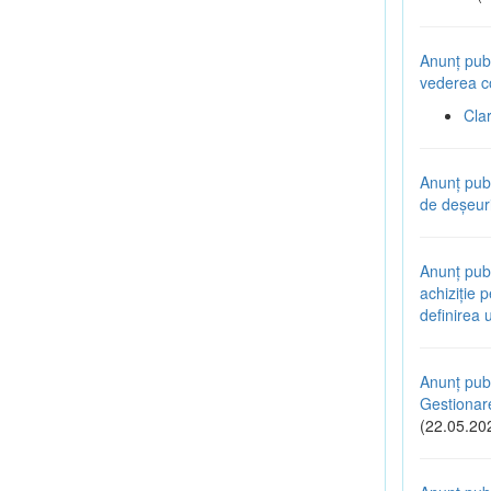
Anunț publ
vederea co
Cla
Anunț pub
de deșeuri
Anunț publ
achiziție 
definirea 
Anunț publ
Gestionare
(22.05.20