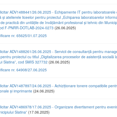
licitar ADV1488441/26.06.2025 - Echipamente IT pentru laboratoarele
ă și atelierele liceelor pentru proiectul „Echiparea laboratoarelor informa
r de practică din unitățile de învățământ profesional și tehnic din Municip
, cod F-PNRR-DOTLAB-2024-0273
(26.06.2025)
rificare nr. 65625/01.07.2025
licitar ADV1488261/26.06.2025 - Servicii de consultanță pentru mana
pentru proiectul cu titlul „Digitalizarea proceselor de asistență socială la
ui Slatina”, cod SMIS 327732
(26.06.2025)
rificare nr. 64908/27.06.2025
licitar ADV1487897/24.06.2025 - Achiziționare tonere compatibile pent
ionale și imprimante
(24.06.2025)
licitar ADV1486978/17.06.2025 - Organizare divertisment pentru eveni
icipiului Slatina”
(17.06.2025)