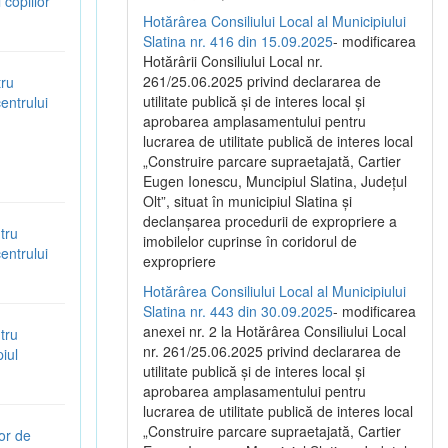
copiilor”
Hotărârea Consiliului Local al Municipiului
Slatina nr. 416 din 15.09.2025
- modificarea
Hotărârii Consiliului Local nr.
261/25.06.2025 privind declararea de
tru
utilitate publică și de interes local și
entrului
aprobarea amplasamentului pentru
lucrarea de utilitate publică de interes local
„Construire parcare supraetajată, Cartier
Eugen Ionescu, Muncipiul Slatina, Județul
Olt”, situat în municipiul Slatina și
declanșarea procedurii de expropriere a
tru
imobilelor cuprinse în coridorul de
entrului
expropriere
Hotărârea Consiliului Local al Municipiului
Slatina nr. 443 din 30.09.2025
- modificarea
anexei nr. 2 la Hotărârea Consiliului Local
tru
nr. 261/25.06.2025 privind declararea de
iul
utilitate publică şi de interes local şi
aprobarea amplasamentului pentru
lucrarea de utilitate publică de interes local
„Construire parcare supraetajată, Cartier
or de