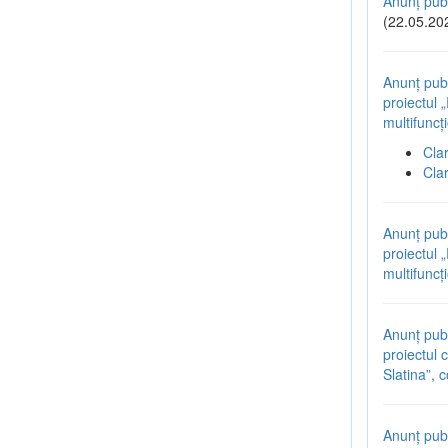
Anunț publ
(22.05.20
Anunț publ
proiectul 
multifuncț
Cla
Cla
Anunț publ
proiectul 
multifuncț
Anunț publ
proiectul 
Slatina”,
Anunț publ