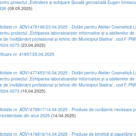
pentru proiectul „Extindere și echipare Școală gimnazială Eugen Ionescu
326
(08.05.2025)
icitate nr. ADV1478196/23.04.2025 - Dotări pentru Atelier Cosmetică Li
entru proiectul „Echiparea laboratoarelor informatice și a atelierelor de
ile de învățământ profesional și tehnic din Municipiul Slatina”, cod F-P
024-0273
(23.04.2025)
rificare nr. 41957/25.04.2025
icitate nr. ADV1477453/16.04.2025 - Dotări pentru Atelier Cosmetică Li
entru proiectul „Echiparea laboratoarelor informatice și a atelierelor de
ile de învățământ profesional și tehnic din Municipiul Slatina”, cod F-P
024-0273
(16.04.2025)
licitate nr. ADV1476817/14.04.2025 - Produse de curățenie necesare p
prezidențiale din anul 2025
(14.04.2025)
icitate nr. ADV1476816/14.04.2025 - Produse de birotică și papetărie