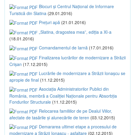
Blocuri și Centrul Național de Informare
Turistică din Slatina
(29.01.2016)
Prețuri apă
(21.01.2016)
„Slatina, dragostea mea”, ediția a XI-a
(18.01.2016)
Comandamentul de Iarnă
(17.01.2016)
Finalizarea lucrărilor de modernizare a Străzii
Crișan
(17.12.2015)
Lucrările de modernizare a Străzii Ionașcu se
apropie de final
(11.12.2015)
Asociația Administratorilor Publici din
România, membră a Coaliției Naționale pentru Absorbția
Fondurilor Structurale
(11.12.2015)
Relocarea familiilor de pe Dealul Viilor,
afectate de tasările și alunecările de teren
(03.12.2015)
Demararea ultimei etape a procesului de
modernizare a Străzii Ionașcu - asfaltare
(02.12.2015)