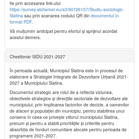
fie prin accesarea link-ului
https://survey.alchemer.eu/s3/90726107/Studiu-sociologic-
Slatina
sau prin scanarea codului QR din
documentul în
format PDF
.
Vă mulţumim anticipat pentru efortul şi sprijinul acordat
acestui demers.
Chestionar SIDU 2021-2027
În perioada actuală, Municipiul Slatina este în procesul de
elaborare a Strategiei Integrate de Dezvoltare Urbană 2021‐
2027 a Municipiului Slatina.
Documentul strategic are rolul de a reflecta viziunea,
obiectivele strategice și direcțiile sectoriale de dezvoltare ale
municipiului, prin implicarea factorilor de decizie, a oamenilor
de afaceri și populației din municipiu, pentru stabilirea unui
consens în ceea ce privește viitorul municipiului Slatina,
precum și pentru a stabili prioritățile și criteriile pentru
absorbția de fonduri comunitare alocate pentru perioada de
programare 2021-2027.