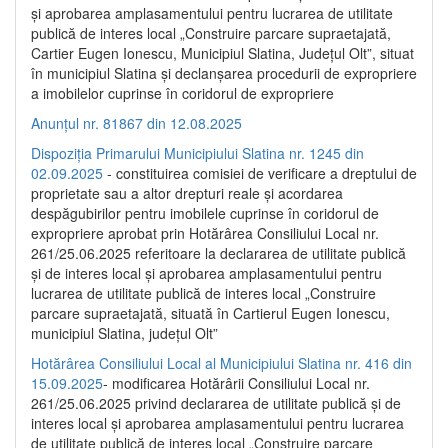
și aprobarea amplasamentului pentru lucrarea de utilitate
publică de interes local „Construire parcare supraetajată,
Cartier Eugen Ionescu, Municipiul Slatina, Județul Olt”, situat
în municipiul Slatina și declanșarea procedurii de expropriere
a imobilelor cuprinse în coridorul de expropriere
Anunțul nr. 81867 din 12.08.2025
Dispoziția Primarului Municipiului Slatina nr. 1245 din
02.09.2025
- constituirea comisiei de verificare a dreptului de
proprietate sau a altor drepturi reale și acordarea
despăgubirilor pentru imobilele cuprinse în coridorul de
expropriere aprobat prin Hotărârea Consiliului Local nr.
261/25.06.2025 referitoare la declararea de utilitate publică
și de interes local și aprobarea amplasamentului pentru
lucrarea de utilitate publică de interes local „Construire
parcare supraetajată, situată în Cartierul Eugen Ionescu,
municipiul Slatina, județul Olt”
Hotărârea Consiliului Local al Municipiului Slatina nr. 416 din
15.09.2025
- modificarea Hotărârii Consiliului Local nr.
261/25.06.2025 privind declararea de utilitate publică și de
interes local și aprobarea amplasamentului pentru lucrarea
de utilitate publică de interes local „Construire parcare