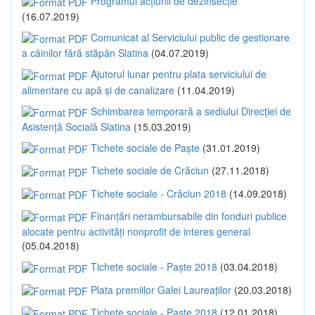
Programul acțiunii de dezinsecție
(16.07.2019)
Comunicat al Serviciului public de gestionare
a câinilor fără stăpân Slatina
(04.07.2019)
Ajutorul lunar pentru plata serviciului de
alimentare cu apă și de canalizare
(11.04.2019)
Schimbarea temporară a sediului Direcției de
Asistență Socială Slatina
(15.03.2019)
Tichete sociale de Paște
(31.01.2019)
Tichete sociale de Crăciun
(27.11.2018)
Tichete sociale - Crăciun 2018
(14.09.2018)
Finanțări nerambursabile din fonduri publice
alocate pentru activități nonprofit de interes general
(05.04.2018)
Tichete sociale - Paște 2018
(03.04.2018)
Plata premiilor Galei Laureaților
(20.03.2018)
Tichete sociale - Paște 2018
(12.01.2018)