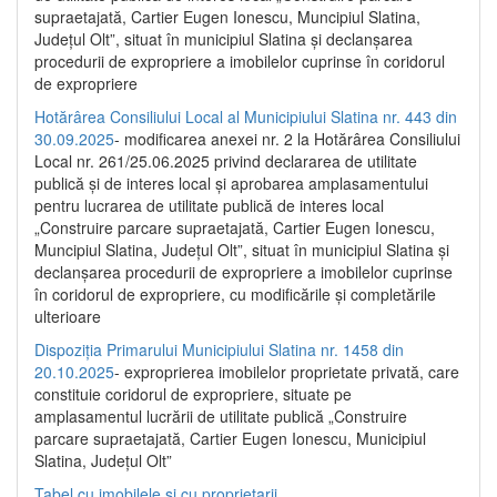
supraetajată, Cartier Eugen Ionescu, Muncipiul Slatina,
Județul Olt”, situat în municipiul Slatina și declanșarea
procedurii de expropriere a imobilelor cuprinse în coridorul
de expropriere
Hotărârea Consiliului Local al Municipiului Slatina nr. 443 din
30.09.2025
- modificarea anexei nr. 2 la Hotărârea Consiliului
Local nr. 261/25.06.2025 privind declararea de utilitate
publică şi de interes local şi aprobarea amplasamentului
pentru lucrarea de utilitate publică de interes local
„Construire parcare supraetajată, Cartier Eugen Ionescu,
Muncipiul Slatina, Judeţul Olt”, situat în municipiul Slatina şi
declanşarea procedurii de expropriere a imobilelor cuprinse
în coridorul de expropriere, cu modificările şi completările
ulterioare
Dispoziția Primarului Municipiului Slatina nr. 1458 din
20.10.2025
- exproprierea imobilelor proprietate privată, care
constituie coridorul de expropriere, situate pe
amplasamentul lucrării de utilitate publică „Construire
parcare supraetajată, Cartier Eugen Ionescu, Municipiul
Slatina, Județul Olt”
Tabel cu imobilele și cu proprietarii