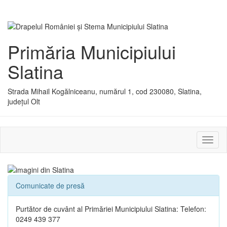
Primăria Municipiului
Slatina
Strada Mihail Kogălniceanu, numărul 1, cod 230080, Slatina,
județul Olt
Activ
sau
dezac
meniu
Comunicate de presă
Purtător de cuvânt al Primăriei Municipiului Slatina: Telefon:
0249 439 377