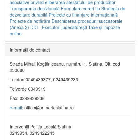
asociative privind eliberarea atestatului de producător
Transparenţa decizională
Formulare cereri tip
Strategia de
dezvoltare durabilă
Proiecte cu finanţare internaţională
Proiecte de hotărâre
Deschiderea procedurii succesorale
(Anexa 2)
DDI - Executori judecătorești
Taxe şi impozite
online
Informaţii de contact
Strada Mihail Kogălniceanu, numărul 1, Slatina, Olt, cod
230080
Telefon 0249439377, 0249439233
Telverde 0349919
Fax: 0249439336
e-mail:
office@primariaslatina.ro
Intervenții Poliția Locală Slatina
0249954, 0249422245