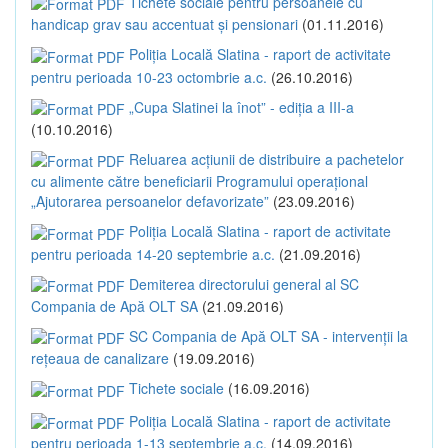
Tichete sociale pentru persoanele cu
handicap grav sau accentuat și pensionari
(01.11.2016)
Poliția Locală Slatina - raport de activitate
pentru perioada 10-23 octombrie a.c.
(26.10.2016)
„Cupa Slatinei la înot” - ediția a III-a
(10.10.2016)
Reluarea acțiunii de distribuire a pachetelor
cu alimente către beneficiarii Programului operațional
„Ajutorarea persoanelor defavorizate”
(23.09.2016)
Poliția Locală Slatina - raport de activitate
pentru perioada 14-20 septembrie a.c.
(21.09.2016)
Demiterea directorului general al SC
Compania de Apă OLT SA
(21.09.2016)
SC Compania de Apă OLT SA - intervenții la
rețeaua de canalizare
(19.09.2016)
Tichete sociale
(16.09.2016)
Poliția Locală Slatina - raport de activitate
pentru perioada 1-13 septembrie a.c.
(14.09.2016)