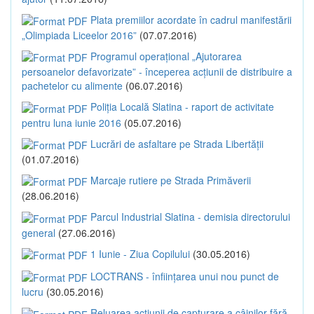
Plata premiilor acordate în cadrul manifestării
„Olimpiada Liceelor 2016”
(07.07.2016)
Programul operațional „Ajutorarea
persoanelor defavorizate” - începerea acțiunii de distribuire a
pachetelor cu alimente
(06.07.2016)
Poliția Locală Slatina - raport de activitate
pentru luna iunie 2016
(05.07.2016)
Lucrări de asfaltare pe Strada Libertății
(01.07.2016)
Marcaje rutiere pe Strada Primăverii
(28.06.2016)
Parcul Industrial Slatina - demisia directorului
general
(27.06.2016)
1 Iunie - Ziua Copilului
(30.05.2016)
LOCTRANS - înființarea unui nou punct de
lucru
(30.05.2016)
Reluarea acțiunii de capturare a câinilor fără