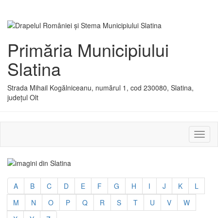
Primăria Municipiului
Slatina
Strada Mihail Kogălniceanu, numărul 1, cod 230080, Slatina,
județul Olt
Activ
sau
dezac
meniu
A
B
C
D
E
F
G
H
I
J
K
L
M
N
O
P
Q
R
S
T
U
V
W