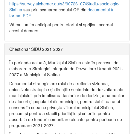
https://survey.alchemer.eu/s3/90726107/Studiu-sociologic-
Slatina
sau prin scanarea codului QR din
documentul în
format PDF
.
Vă mulţumim anticipat pentru efortul şi sprijinul acordat
acestui demers.
Chestionar SIDU 2021-2027
În perioada actuală, Municipiul Slatina este în procesul de
elaborare a Strategiei Integrate de Dezvoltare Urbană 2021‐
2027 a Municipiului Slatina.
Documentul strategic are rolul de a reflecta viziunea,
obiectivele strategice și direcțiile sectoriale de dezvoltare ale
municipiului, prin implicarea factorilor de decizie, a oamenilor
de afaceri și populației din municipiu, pentru stabilirea unui
consens în ceea ce privește viitorul municipiului Slatina,
precum și pentru a stabili prioritățile și criteriile pentru
absorbția de fonduri comunitare alocate pentru perioada de
programare 2021-2027.