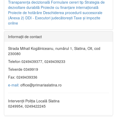
Transparenţa decizională
Formulare cereri tip
Strategia de
dezvoltare durabilă
Proiecte cu finanţare internaţională
Proiecte de hotărâre
Deschiderea procedurii succesorale
(Anexa 2)
DDI - Executori judecătorești
Taxe şi impozite
online
Informaţii de contact
Strada Mihail Kogălniceanu, numărul 1, Slatina, Olt, cod
230080
Telefon 0249439377, 0249439233
Telverde 0349919
Fax: 0249439336
e-mail:
office@primariaslatina.ro
Intervenții Poliția Locală Slatina
0249954, 0249422245