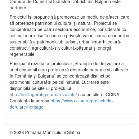
Camera de Comerț și Industrie Dobrich din Bulgaria este
partener.
Proiectul își propune să promoveze un mediu de afaceri care
să protejeze patrimoniul cultural și natural. Proiectul se
concentrează pe patru sectoare economice, considerate cu
cel mai mare risc în ceea ce privește valorificarea economică
sustenabilă a patrimoniului: turism, urbanism-arhitectură-
construcții, agricultură-silvicultură-pășunat și energii
regenerabile.
Principalul rezultat al proiectului „Strategia de dezvoltare a
unei economii care protejează resursele naturale și culturale
în România și Bulgaria” se concentrează distinct pe
patrimoniul cultural și pe cel natural. Lucrarea este
disponibilă pe site-ul proiectului
http://heritagerobg.eu/ro/rezultate/
sau pe site-ul CCINA
Constanța la adresa
https://www.ccina.ro/proiecte/in-
derulare/heritage
.
© 2026 Primăria Municipiului Slatina