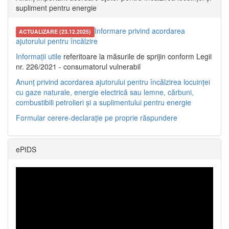
supliment pentru energie
Informare privind acordarea
ACTUALIZARE (23.12.2025)
ajutorului pentru încălzire
Informații utile
referitoare la măsurile de sprijin conform Legii
nr. 226/2021 - consumatorul vulnerabil
Anunț privind acordarea ajutorului pentru încălzirea locuinței
cu gaze naturale, energie electrică sau lemne, cărbuni,
combustibili petrolieri și a suplimentului pentru energie
Formular cerere-declarație pe proprie răspundere
ePIDS