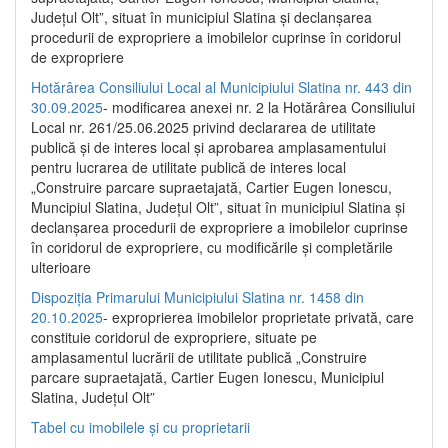
Județul Olt”, situat în municipiul Slatina și declanșarea
procedurii de expropriere a imobilelor cuprinse în coridorul
de expropriere
Hotărârea Consiliului Local al Municipiului Slatina nr. 443 din
30.09.2025
- modificarea anexei nr. 2 la Hotărârea Consiliului
Local nr. 261/25.06.2025 privind declararea de utilitate
publică şi de interes local şi aprobarea amplasamentului
pentru lucrarea de utilitate publică de interes local
„Construire parcare supraetajată, Cartier Eugen Ionescu,
Muncipiul Slatina, Judeţul Olt”, situat în municipiul Slatina şi
declanşarea procedurii de expropriere a imobilelor cuprinse
în coridorul de expropriere, cu modificările şi completările
ulterioare
Dispoziția Primarului Municipiului Slatina nr. 1458 din
20.10.2025
- exproprierea imobilelor proprietate privată, care
constituie coridorul de expropriere, situate pe
amplasamentul lucrării de utilitate publică „Construire
parcare supraetajată, Cartier Eugen Ionescu, Municipiul
Slatina, Județul Olt”
Tabel cu imobilele și cu proprietarii