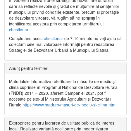
În vederea realizării unei strategii de dezvoltare durabilă
care să reflecte nevoile și gradul de mulțumire al cetățenilor
municipiului privind condițiile existente, precum și prioritățile
de dezvoltare viitoare, vă rugăm să ne sprijiniți în
identificarea acestora prin completarea următorului
chestionar
Completând acest
chestionar
de 7-10 minute ne veți ajuta să
colectam cele mai valoroase informații pentru redactarea
Strategiei de Dezvoltare Urbană a Municipiului Slatina.
Anunț pentru fermieri
Materialele informative referitoare la măsurile de mediu și
climă cuprinse în Programul Național de Dezvoltare Rurală
(PNDR) 2014 – 2020, aferent Campaniei 2021, pot fi
accesate pe site-ul Ministerului Agriculturii și Dezvoltării
Rurale
https://www.madr.ro/masuri-de-mediu-si-clima.html
Expropriere pentru lucrarea de utilitate publică de interes
local „Realizare variantă ocolitoare prin modernizarea