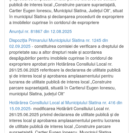
publică de interes local „Construire parcare supraetajată,
Cartier Eugen Ionescu, Municipiul Slatina, Județul Olt”, situat
în municipiul Slatina și declanșarea procedurii de expropriere
a imobilelor cuprinse în coridorul de expropriere
Anunțul nr. 81867 din 12.08.2025
Dispoziția Primarului Municipiului Slatina nr. 1245 din
02.09.2025
- constituirea comisiei de verificare a dreptului de
proprietate sau a altor drepturi reale și acordarea
despăgubirilor pentru imobilele cuprinse în coridorul de
expropriere aprobat prin Hotărârea Consiliului Local nr.
261/25.06.2025 referitoare la declararea de utilitate publică
și de interes local și aprobarea amplasamentului pentru
lucrarea de utilitate publică de interes local „Construire
parcare supraetajată, situată în Cartierul Eugen Ionescu,
municipiul Slatina, județul Olt”
Hotărârea Consiliului Local al Municipiului Slatina nr. 416 din
15.09.2025
- modificarea Hotărârii Consiliului Local nr.
261/25.06.2025 privind declararea de utilitate publică și de
interes local și aprobarea amplasamentului pentru lucrarea
de utilitate publică de interes local „Construire parcare
supraetajată, Cartier Eugen Ionescu, Muncipiul Slatina,