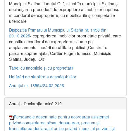
Muncipiul Slatina, Judeţul Olt”, situat în municipiul Slatina şi
declanşarea procedurii de expropriere a imobilelor cuprinse
în coridorul de expropriere, cu modificările şi completările
ulterioare
Dispoziția Primarului Municipiului Slatina nr. 1458 din
20.10.2025
- exproprierea imobilelor proprietate privată, care
constituie coridorul de expropriere, situate pe
amplasamentul lucrării de utilitate publică „Construire
parcare supraetajată, Cartier Eugen Ionescu, Municipiul
Slatina, Județul Olt”
Tabel cu imobilele și cu proprietarii
Hotărâri de stabilire a despăgubirilor
Anunțul nr. 18594/24.02.2026
Anunț - Declarația unică 212
Persoanele desemnate pentru acordarea asistenței
privind completarea și/sau depunerea, precum și
transmiterea declarației unice privind impozitul pe venit și