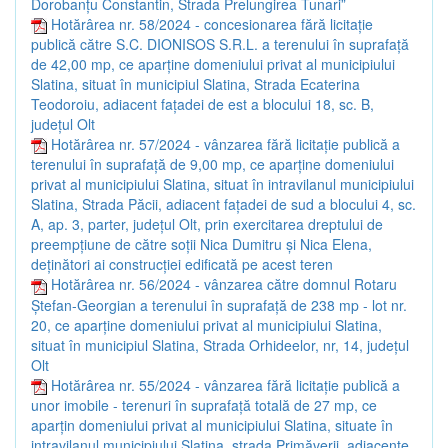
Dorobanțu Constantin, Strada Prelungirea Tunari”
Hotărârea nr. 58/2024 - concesionarea fără licitație
publică către S.C. DIONISOS S.R.L. a terenului în suprafață
de 42,00 mp, ce aparține domeniului privat al municipiului
Slatina, situat în municipiul Slatina, Strada Ecaterina
Teodoroiu, adiacent fațadei de est a blocului 18, sc. B,
județul Olt
Hotărârea nr. 57/2024 - vânzarea fără licitație publică a
terenului în suprafață de 9,00 mp, ce aparține domeniului
privat al municipiului Slatina, situat în intravilanul municipiului
Slatina, Strada Păcii, adiacent fațadei de sud a blocului 4, sc.
A, ap. 3, parter, județul Olt, prin exercitarea dreptului de
preempțiune de către soții Nica Dumitru și Nica Elena,
deținători ai construcției edificată pe acest teren
Hotărârea nr. 56/2024 - vânzarea către domnul Rotaru
Ștefan-Georgian a terenului în suprafață de 238 mp - lot nr.
20, ce aparține domeniului privat al municipiului Slatina,
situat în municipiul Slatina, Strada Orhideelor, nr, 14, județul
Olt
Hotărârea nr. 55/2024 - vânzarea fără licitație publică a
unor imobile - terenuri în suprafață totală de 27 mp, ce
aparțin domeniului privat al municipiului Slatina, situate în
intravilanul municipiului Slatina, strada Primăverii, adiacente