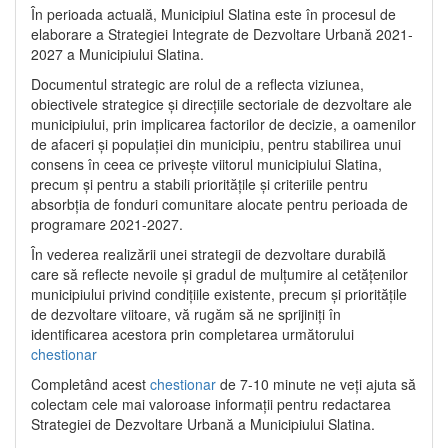
În perioada actuală, Municipiul Slatina este în procesul de
elaborare a Strategiei Integrate de Dezvoltare Urbană 2021‐
2027 a Municipiului Slatina.
Documentul strategic are rolul de a reflecta viziunea,
obiectivele strategice și direcțiile sectoriale de dezvoltare ale
municipiului, prin implicarea factorilor de decizie, a oamenilor
de afaceri și populației din municipiu, pentru stabilirea unui
consens în ceea ce privește viitorul municipiului Slatina,
precum și pentru a stabili prioritățile și criteriile pentru
absorbția de fonduri comunitare alocate pentru perioada de
programare 2021-2027.
În vederea realizării unei strategii de dezvoltare durabilă
care să reflecte nevoile și gradul de mulțumire al cetățenilor
municipiului privind condițiile existente, precum și prioritățile
de dezvoltare viitoare, vă rugăm să ne sprijiniți în
identificarea acestora prin completarea următorului
chestionar
Completând acest
chestionar
de 7-10 minute ne veți ajuta să
colectam cele mai valoroase informații pentru redactarea
Strategiei de Dezvoltare Urbană a Municipiului Slatina.