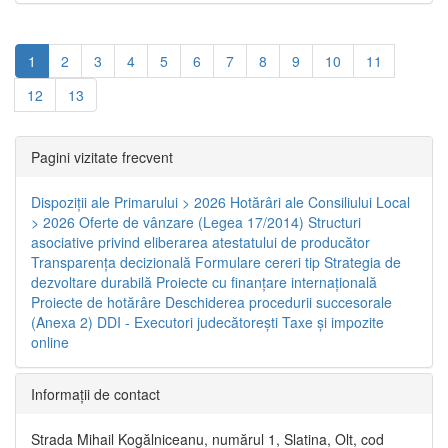
1
2
3
4
5
6
7
8
9
10
11
12
13
Pagini vizitate frecvent
Dispoziţii ale Primarului > 2026
Hotărâri ale Consiliului Local
> 2026
Oferte de vânzare (Legea 17/2014)
Structuri
asociative privind eliberarea atestatului de producător
Transparenţa decizională
Formulare cereri tip
Strategia de
dezvoltare durabilă
Proiecte cu finanţare internaţională
Proiecte de hotărâre
Deschiderea procedurii succesorale
(Anexa 2)
DDI - Executori judecătorești
Taxe şi impozite
online
Informaţii de contact
Strada Mihail Kogălniceanu, numărul 1, Slatina, Olt, cod