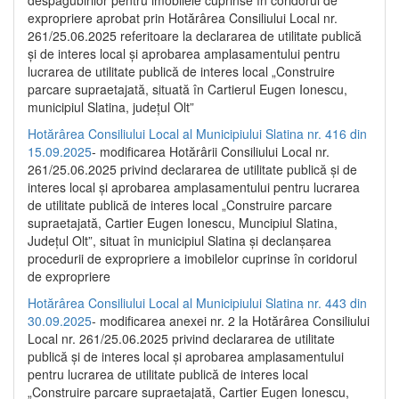
despăgubirilor pentru imobilele cuprinse în coridorul de
expropriere aprobat prin Hotărârea Consiliului Local nr.
261/25.06.2025 referitoare la declararea de utilitate publică
și de interes local și aprobarea amplasamentului pentru
lucrarea de utilitate publică de interes local „Construire
parcare supraetajată, situată în Cartierul Eugen Ionescu,
municipiul Slatina, județul Olt”
Hotărârea Consiliului Local al Municipiului Slatina nr. 416 din
15.09.2025
- modificarea Hotărârii Consiliului Local nr.
261/25.06.2025 privind declararea de utilitate publică și de
interes local și aprobarea amplasamentului pentru lucrarea
de utilitate publică de interes local „Construire parcare
supraetajată, Cartier Eugen Ionescu, Muncipiul Slatina,
Județul Olt”, situat în municipiul Slatina și declanșarea
procedurii de expropriere a imobilelor cuprinse în coridorul
de expropriere
Hotărârea Consiliului Local al Municipiului Slatina nr. 443 din
30.09.2025
- modificarea anexei nr. 2 la Hotărârea Consiliului
Local nr. 261/25.06.2025 privind declararea de utilitate
publică şi de interes local şi aprobarea amplasamentului
pentru lucrarea de utilitate publică de interes local
„Construire parcare supraetajată, Cartier Eugen Ionescu,