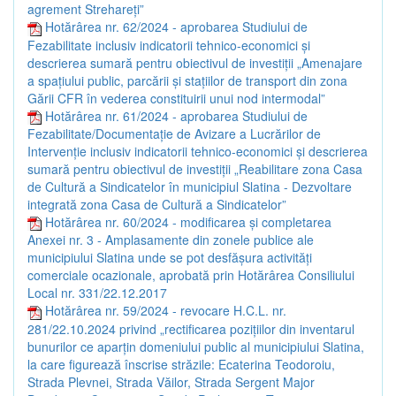
agrement Strehareți”
Hotărârea nr. 62/2024 - aprobarea Studiului de
Fezabilitate inclusiv indicatorii tehnico-economici și
descrierea sumară pentru obiectivul de investiții „Amenajare
a spațiului public, parcării și stațiilor de transport din zona
Gării CFR în vederea constituirii unui nod intermodal”
Hotărârea nr. 61/2024 - aprobarea Studiului de
Fezabilitate/Documentație de Avizare a Lucrărilor de
Intervenție inclusiv indicatorii tehnico-economici și descrierea
sumară pentru obiectivul de investiții „Reabilitare zona Casa
de Cultură a Sindicatelor în municipiul Slatina - Dezvoltare
integrată zona Casa de Cultură a Sindicatelor”
Hotărârea nr. 60/2024 - modificarea și completarea
Anexei nr. 3 - Amplasamente din zonele publice ale
municipiului Slatina unde se pot desfășura activități
comerciale ocazionale, aprobată prin Hotărârea Consiliului
Local nr. 331/22.12.2017
Hotărârea nr. 59/2024 - revocare H.C.L. nr.
281/22.10.2024 privind „rectificarea pozițiilor din inventarul
bunurilor ce aparțin domeniului public al municipiului Slatina,
la care figurează înscrise străzile: Ecaterina Teodoroiu,
Strada Plevnei, Strada Văilor, Strada Sergent Major