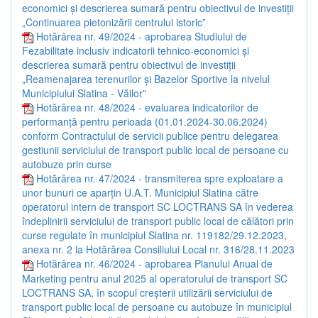
economici și descrierea sumară pentru obiectivul de investiții
„Continuarea pietonizării centrului istoric”
Hotărârea nr. 49/2024 - aprobarea Studiului de
Fezabilitate inclusiv indicatorii tehnico-economici și
descrierea sumară pentru obiectivul de investiții
„Reamenajarea terenurilor și Bazelor Sportive la nivelul
Municipiului Slatina - Văilor”
Hotărârea nr. 48/2024 - evaluarea indicatorilor de
performanță pentru perioada (01.01.2024-30.06.2024)
conform Contractului de servicii publice pentru delegarea
gestiunii serviciului de transport public local de persoane cu
autobuze prin curse
Hotărârea nr. 47/2024 - transmiterea spre exploatare a
unor bunuri ce aparțin U.A.T. Municipiul Slatina către
operatorul intern de transport SC LOCTRANS SA în vederea
îndeplinirii serviciului de transport public local de călători prin
curse regulate în municipiul Slatina nr. 119182/29.12.2023,
anexa nr. 2 la Hotărârea Consiliului Local nr. 316/28.11.2023
Hotărârea nr. 46/2024 - aprobarea Planului Anual de
Marketing pentru anul 2025 al operatorului de transport SC
LOCTRANS SA, în scopul creșterii utilizării serviciului de
transport public local de persoane cu autobuze în municipiul