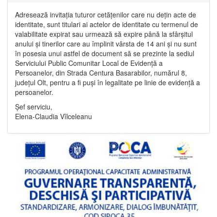
Adresează invitația tuturor cetățenilor care nu dețin acte de
identitate, sunt titulari ai actelor de identitate cu termenul de
valabilitate expirat sau urmează să expire până la sfârșitul
anului și tinerilor care au împlinit vârsta de 14 ani și nu sunt
în posesia unui astfel de document să se prezinte la sediul
Serviciului Public Comunitar Local de Evidență a
Persoanelor, din Strada Centura Basarabilor, numărul 8,
județul Olt, pentru a fi puși în legalitate pe linie de evidență a
persoanelor.
Șef serviciu,
Elena-Claudia Vîlceleanu