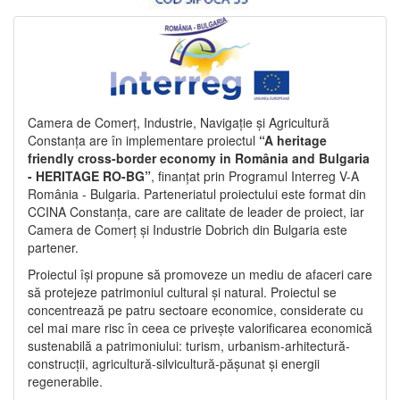
Camera de Comerț, Industrie, Navigație și Agricultură
Constanța are în implementare proiectul
“A heritage
friendly cross-border economy in România and Bulgaria
- HERITAGE RO-BG”
, finanțat prin Programul Interreg V-A
România - Bulgaria. Parteneriatul proiectului este format din
CCINA Constanța, care are calitate de leader de proiect, iar
Camera de Comerț și Industrie Dobrich din Bulgaria este
partener.
Proiectul își propune să promoveze un mediu de afaceri care
să protejeze patrimoniul cultural și natural. Proiectul se
concentrează pe patru sectoare economice, considerate cu
cel mai mare risc în ceea ce privește valorificarea economică
sustenabilă a patrimoniului: turism, urbanism-arhitectură-
construcții, agricultură-silvicultură-pășunat și energii
regenerabile.