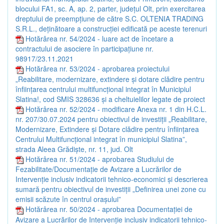
blocului FA1, sc. A, ap. 2, parter, județul Olt, prin exercitarea
dreptului de preempțiune de către S.C. OLTENIA TRADING
S.R.L., deținătoare a construcției edificată pe aceste terenuri
Hotărârea nr. 54/2024 - luare act de încetare a
contractului de asociere în participațiune nr.
98917/23.11.2021
Hotărârea nr. 53/2024 - aprobarea proiectului
„Reabilitare, modernizare, extindere și dotare clădire pentru
înființarea centrului multifuncțional integrat în Municipiul
Slatina!, cod SMIS 328636 și a cheltuielilor legate de proiect
Hotărârea nr. 52/2024 - modificare Anexa nr. 1 din H.C.L.
nr. 207/30.07.2024 pentru obiectivul de investiții „Reabilitare,
Modernizare, Extindere și Dotare clădire pentru înființarea
Centrului Multifuncțional integrat în municipiul Slatina”,
strada Aleea Grădiște, nr. 11, jud. Olt
Hotărârea nr. 51/2024 - aprobarea Studiului de
Fezabilitate/Documentație de Avizare a Lucrărilor de
Intervenție inclusiv indicatorii tehnico-economici și descrierea
sumară pentru obiectivul de investiții „Definirea unei zone cu
emisii scăzute în centrul orașului”
Hotărârea nr. 50/2024 - aprobarea Documentației de
Avizare a Lucrărilor de Intervenție inclusiv indicatorii tehnico-