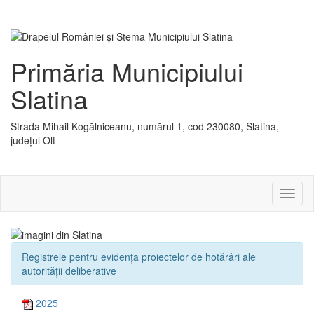
Primăria Municipiului
Slatina
Strada Mihail Kogălniceanu, numărul 1, cod 230080, Slatina,
județul Olt
Activ
sau
dezac
meniu
Registrele pentru evidența proiectelor de hotărâri ale
autorității deliberative
2025