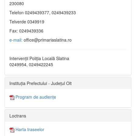
230080
Telefon 0249439377, 0249439233
Telverde 0349919
Fax: 0249439336
e-mail:
office@primariaslatina.ro
Intervenții Poliția Locală Slatina
0249954, 0249422245
Instituția Prefectului - Județul Olt
Program de audiențe
Loctrans
Harta traseelor