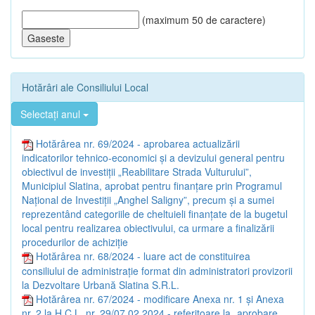
(maximum 50 de caractere)
Hotărâri ale Consiliului Local
Selectați anul
Hotărârea nr. 69/2024 - aprobarea actualizării
indicatorilor tehnico-economici și a devizului general pentru
obiectivul de investiții „Reabilitare Strada Vulturului”,
Municipiul Slatina, aprobat pentru finanțare prin Programul
Național de Investiții „Anghel Saligny”, precum și a sumei
reprezentând categoriile de cheltuieli finanțate de la bugetul
local pentru realizarea obiectivului, ca urmare a finalizării
procedurilor de achiziție
Hotărârea nr. 68/2024 - luare act de constituirea
consiliului de administrație format din administratori provizorii
la Dezvoltare Urbană Slatina S.R.L.
Hotărârea nr. 67/2024 - modificare Anexa nr. 1 și Anexa
nr. 2 la H.C.L. nr. 29/07.02.2024 - referitoare la „aprobare