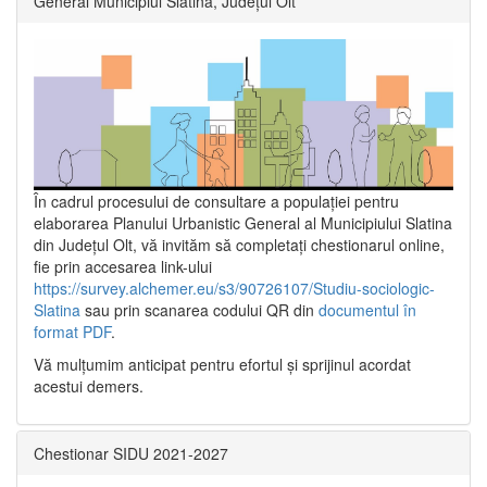
General Municipiul Slatina, Județul Olt”
În cadrul procesului de consultare a populaţiei pentru
elaborarea Planului Urbanistic General al Municipiului Slatina
din Județul Olt, vă invităm să completați chestionarul online,
fie prin accesarea link-ului
https://survey.alchemer.eu/s3/90726107/Studiu-sociologic-
Slatina
sau prin scanarea codului QR din
documentul în
format PDF
.
Vă mulţumim anticipat pentru efortul şi sprijinul acordat
acestui demers.
Chestionar SIDU 2021-2027