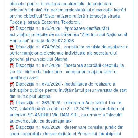
ofertelor pentru încheierea contractului de proiectare,
asistenţă tehnică din partea proiectantului şi execuţie lucrări
privind obiectivul "Sistematizare rutieră intersecţia strada
Recea şi strada Ecaterina Teodoroiu".
Dispoziția nr. 875/2026 - Aprobarea desfăşurării
activităţilor prilejuite de sărbătorirea "Zilei Imnului Naţional al
României",în data de 29.07.2026
Dispoziția nr. 874/2026 - constituire comisie de evaluare a
performanţelor profesionale individuale ale secretarului
general al municipiului Slatina
Dispoziția nr. 871/2026 - încetarea acordării dreptului la
venitul minim de incluziune - componenta ajutor pentru
familia cu copii
Dispoziția nr. 870/2026 - modalitatea de realizare a
achizițiilor publice pentru învățământul preuniversitar de stat
din municipiul Slatina
Dispoziția nr. 869/2026 - eliberarea Autorizației Taxi nr.
227, valabilă până la data de 31.12.2028, transportatorului
autorizat SC ANDREI VALRAM SRL, ca urmare a înlocuirii
autovehiculului cu destinația taxi
Dispoziția nr. 865/2026 - desemnare consilier juridic din
cadrul aparatului de specialitate al Primarului municipiului