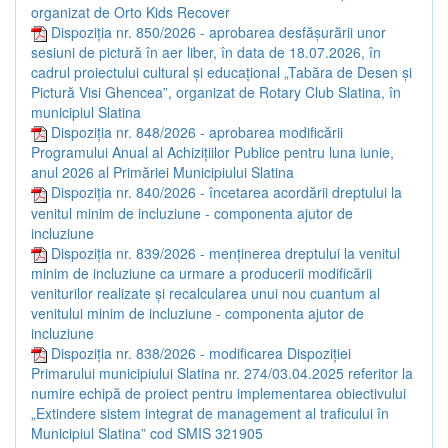
organizat de Orto Kids Recover
Dispoziția nr. 850/2026 - aprobarea desfășurării unor
sesiuni de pictură în aer liber, în data de 18.07.2026, în
cadrul proiectului cultural și educațional „Tabăra de Desen și
Pictură Visi Ghencea”, organizat de Rotary Club Slatina, în
municipiul Slatina
Dispoziția nr. 848/2026 - aprobarea modificării
Programului Anual al Achizițiilor Publice pentru luna iunie,
anul 2026 al Primăriei Municipiului Slatina
Dispoziția nr. 840/2026 - încetarea acordării dreptului la
venitul minim de incluziune - componenta ajutor de
incluziune
Dispoziția nr. 839/2026 - menținerea dreptului la venitul
minim de incluziune ca urmare a producerii modificării
veniturilor realizate și recalcularea unui nou cuantum al
venitului minim de incluziune - componenta ajutor de
incluziune
Dispoziția nr. 838/2026 - modificarea Dispoziției
Primarului municipiului Slatina nr. 274/03.04.2025 referitor la
numire echipă de proiect pentru implementarea obiectivului
„Extindere sistem integrat de management al traficului în
Municipiul Slatina” cod SMIS 321905