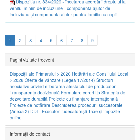
Dispoziția nr. 834/2026 - încetarea acordării dreptului la
venitul minim de incluziune - componenta ajutor de
incluziune și componenta ajutor pentru familia cu copii
1
2
3
4
5
6
7
8
9
Pagini vizitate frecvent
Dispoziţii ale Primarului > 2026
Hotărâri ale Consiliului Local
> 2026
Oferte de vânzare (Legea 17/2014)
Structuri
asociative privind eliberarea atestatului de producător
Transparenţa decizională
Formulare cereri tip
Strategia de
dezvoltare durabilă
Proiecte cu finanţare internaţională
Proiecte de hotărâre
Deschiderea procedurii succesorale
(Anexa 2)
DDI - Executori judecătorești
Taxe şi impozite
online
Informaţii de contact