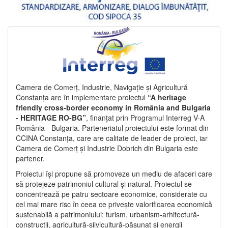
Camera de Comerț, Industrie, Navigație și Agricultură
Constanța are în implementare proiectul
“A heritage
friendly cross-border economy in România and Bulgaria
- HERITAGE RO-BG”
, finanțat prin Programul Interreg V-A
România - Bulgaria. Parteneriatul proiectului este format din
CCINA Constanța, care are calitate de leader de proiect, iar
Camera de Comerț și Industrie Dobrich din Bulgaria este
partener.
Proiectul își propune să promoveze un mediu de afaceri care
să protejeze patrimoniul cultural și natural. Proiectul se
concentrează pe patru sectoare economice, considerate cu
cel mai mare risc în ceea ce privește valorificarea economică
sustenabilă a patrimoniului: turism, urbanism-arhitectură-
construcții, agricultură-silvicultură-pășunat și energii