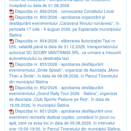
începând cu data de 01.08.2026
Dispoziția nr. 856/2026 - convocarea Consiliului Local
Dispoziția nr. 855/2026 - aprobarea organizării și
desfășurării evenimentului „Caravana filmului românesc”, în
perioada 17 iulie - 9 august 2026, pe Esplanada municipiului
Slatina
Dispoziția nr. 854/2026 - eliberarea Autorizației Taxi nr.
050, valabilă până la data de 31.12.2028, transportatorului
autorizat SC SCOBY VASITRANS SRL, ca urmare a înlocuirii
autovehiculului cu destinația taxi
Dispoziția nr. 853/2026 - aprobarea desfășurării
evenimentului „Smile Splash”, organizat de Asociația „More
Than a Smile”, în data de 08.08.2026, în Parcul Tineretului
din municipiul Slatina
Dispoziția nr. 852/2026 - aprobarea desfășurării
evenimentului „Grand Rally Tour 2026 - Slatina”, organizat
de Asociația „Club Sportiv Pasiune pe Roți”, în data de
18.08.2026, în municipiul Slatina
Dispoziția nr. 851/2026 - aprobarea desfășurării unui
eveniment recreativ dedicat copiilor, constând în jocuri cu
apă, care va avea loc în data de 09.08.2026, în intervalul
orar 15:00-19:00, în Parcul Tineretului din municipiul Slatina,