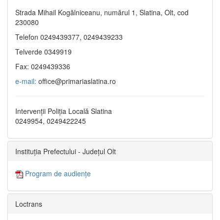
Strada Mihail Kogălniceanu, numărul 1, Slatina, Olt, cod
230080
Telefon 0249439377, 0249439233
Telverde 0349919
Fax: 0249439336
e-mail:
office@primariaslatina.ro
Intervenții Poliția Locală Slatina
0249954, 0249422245
Instituția Prefectului - Județul Olt
Program de audiențe
Loctrans