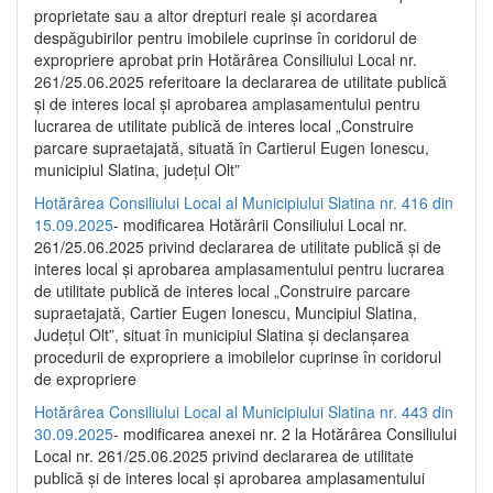
proprietate sau a altor drepturi reale și acordarea
despăgubirilor pentru imobilele cuprinse în coridorul de
expropriere aprobat prin Hotărârea Consiliului Local nr.
261/25.06.2025 referitoare la declararea de utilitate publică
și de interes local și aprobarea amplasamentului pentru
lucrarea de utilitate publică de interes local „Construire
parcare supraetajată, situată în Cartierul Eugen Ionescu,
municipiul Slatina, județul Olt”
Hotărârea Consiliului Local al Municipiului Slatina nr. 416 din
15.09.2025
- modificarea Hotărârii Consiliului Local nr.
261/25.06.2025 privind declararea de utilitate publică și de
interes local și aprobarea amplasamentului pentru lucrarea
de utilitate publică de interes local „Construire parcare
supraetajată, Cartier Eugen Ionescu, Muncipiul Slatina,
Județul Olt”, situat în municipiul Slatina și declanșarea
procedurii de expropriere a imobilelor cuprinse în coridorul
de expropriere
Hotărârea Consiliului Local al Municipiului Slatina nr. 443 din
30.09.2025
- modificarea anexei nr. 2 la Hotărârea Consiliului
Local nr. 261/25.06.2025 privind declararea de utilitate
publică şi de interes local şi aprobarea amplasamentului