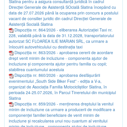
Slatina pentru a asigura consultanță juridică în cadrul
Direcției Generale de Asistență SOcială Slatina începând cu
data de 27.07.2026 până la ocuparea prin concurs a postului
vacant de consilier juridic din cadrul Direcției Generale de
Asistență Socială Slatina
Dispoziția nr. 864/2026 - eliberarea Autorizației Taxi nr.
228, valabilă până la data de 31.12.2028, transportatorului
autorizat SC FLOAREA ILIE MARIAN SRL, ca urmare a
înlocuirii autovehiculului cu destinația taxi
Dispoziția nr. 863/2026 - aprobarea cererii de acordare
drept venit minim de incluziune - componenta ajutor de
incluziune și componenta ajutor pentru familia cu copii;
stabilirea cuantumului acestuia
Dispoziția nr. 860/2026 - aprobarea desfășurării
evenimentului „South Side Biker Fest” - ediția a V-a,
organizat de Asociația Familia Motocicliștilor Slatina, în
perioada 24-25.07.2026, în Parcul Tineretului din municipiul
Slatina
Dispoziția nr. 859/2026 - menținerea dreptului la venitul
minim de incluziune ca urmare a producerii de modificare a
componenței familiei beneficiare de venit minim de
incluziune și recalcularea unui nou cuantum al venitului
minim de incluziune - componenta ajutor de incluziune,