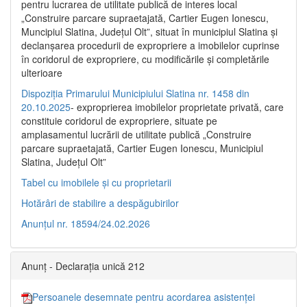
pentru lucrarea de utilitate publică de interes local
„Construire parcare supraetajată, Cartier Eugen Ionescu,
Muncipiul Slatina, Judeţul Olt”, situat în municipiul Slatina şi
declanşarea procedurii de expropriere a imobilelor cuprinse
în coridorul de expropriere, cu modificările şi completările
ulterioare
Dispoziția Primarului Municipiului Slatina nr. 1458 din
20.10.2025
- exproprierea imobilelor proprietate privată, care
constituie coridorul de expropriere, situate pe
amplasamentul lucrării de utilitate publică „Construire
parcare supraetajată, Cartier Eugen Ionescu, Municipiul
Slatina, Județul Olt”
Tabel cu imobilele și cu proprietarii
Hotărâri de stabilire a despăgubirilor
Anunțul nr. 18594/24.02.2026
Anunț - Declarația unică 212
Persoanele desemnate pentru acordarea asistenței