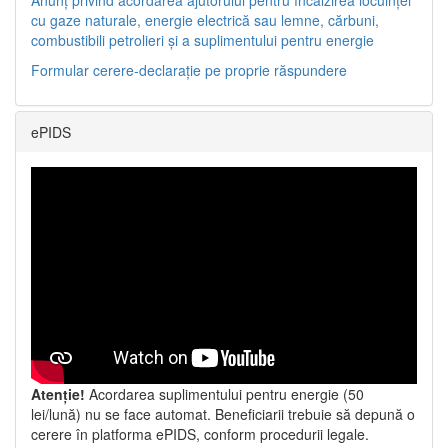
cu gaze naturale, energie electrică sau lemne, cărbuni,
combustibili petrolieri și a suplimentului pentru energie
Formular cerere-declarație pe proprie răspundere
ePIDS
Atenție!
Acordarea suplimentului pentru energie (50
lei/lună) nu se face automat. Beneficiarii trebuie să depună o
cerere în platforma ePIDS, conform procedurii legale.