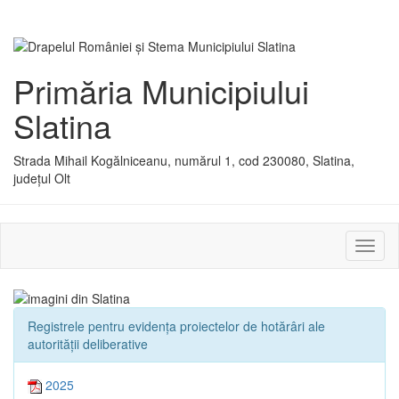
Primăria Municipiului
Slatina
Strada Mihail Kogălniceanu, numărul 1, cod 230080, Slatina,
județul Olt
Activ
sau
dezac
meniu
Registrele pentru evidența proiectelor de hotărâri ale
autorității deliberative
2025