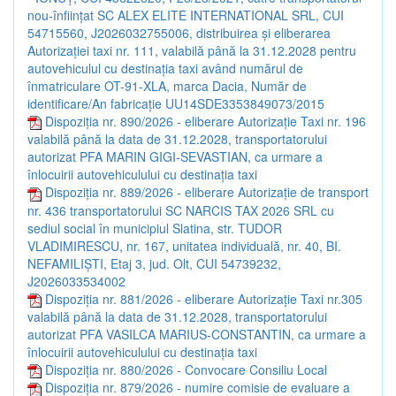
nou-înfiinţat SC ALEX ELITE INTERNATIONAL SRL, CUI
54715560, J2026032755006, distribuirea şi eliberarea
Autorizaţiei taxi nr. 111, valabilă până la 31.12.2028 pentru
autovehiculul cu destinaţia taxi având numărul de
înmatriculare OT-91-XLA, marca Dacia, Număr de
identificare/An fabricaţie UU14SDE3353849073/2015
Dispoziția nr. 890/2026 - eliberare Autorizaţie Taxi nr. 196
valabilă până la data de 31.12.2028, transportatorului
autorizat PFA MARIN GIGI-SEVASTIAN, ca urmare a
înlocuirii autovehiculului cu destinaţia taxi
Dispoziția nr. 889/2026 - eliberare Autorizaţie de transport
nr. 436 transportatorului SC NARCIS TAX 2026 SRL cu
sediul social în municipiul Slatina, str. TUDOR
VLADIMIRESCU, nr. 167, unitatea individuală, nr. 40, BI.
NEFAMILIŞTI, Etaj 3, jud. Olt, CUI 54739232,
J2026033534002
Dispoziția nr. 881/2026 - eliberare Autorizaţie Taxi nr.305
valabilă până la data de 31.12.2028, transportatorului
autorizat PFA VASILCA MARIUS-CONSTANTIN, ca urmare a
înlocuirii autovehiculului cu destinaţia taxi
Dispoziția nr. 880/2026 - Convocare Consiliu Local
Dispoziția nr. 879/2026 - numire comisie de evaluare a