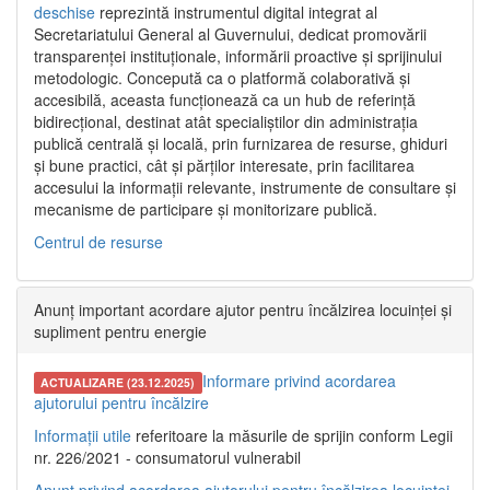
deschise
reprezintă instrumentul digital integrat al
Secretariatului General al Guvernului, dedicat promovării
transparenței instituționale, informării proactive și sprijinului
metodologic. Concepută ca o platformă colaborativă și
accesibilă, aceasta funcționează ca un hub de referință
bidirecțional, destinat atât specialiștilor din administrația
publică centrală și locală, prin furnizarea de resurse, ghiduri
și bune practici, cât și părților interesate, prin facilitarea
accesului la informații relevante, instrumente de consultare și
mecanisme de participare și monitorizare publică.
Centrul de resurse
Anunț important acordare ajutor pentru încălzirea locuinței și
supliment pentru energie
Informare privind acordarea
ACTUALIZARE (23.12.2025)
ajutorului pentru încălzire
Informații utile
referitoare la măsurile de sprijin conform Legii
nr. 226/2021 - consumatorul vulnerabil
Anunț privind acordarea ajutorului pentru încălzirea locuinței