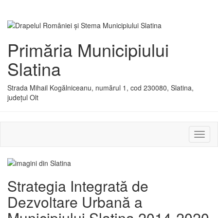
Primăria Municipiului
Slatina
Strada Mihail Kogălniceanu, numărul 1, cod 230080, Slatina,
județul Olt
Activ
sau
dezac
meniu
Strategia Integrată de
Dezvoltare Urbană a
Municipiului Slatina 2014-2020