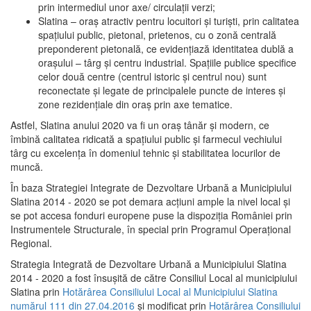
prin intermediul unor axe/ circulații verzi;
Slatina – oraş atractiv pentru locuitori şi turişti, prin calitatea
spaţiului public, pietonal, prietenos, cu o zonă centrală
preponderent pietonală, ce evidenţiază identitatea dublă a
oraşului – târg şi centru industrial. Spaţiile publice specifice
celor două centre (centrul istoric şi centrul nou) sunt
reconectate şi legate de principalele puncte de interes şi
zone rezidenţiale din oraş prin axe tematice.
Astfel, Slatina anului 2020 va fi un oraş tânăr şi modern, ce
îmbină calitatea ridicată a spaţiului public şi farmecul vechiului
târg cu excelenţa în domeniul tehnic şi stabilitatea locurilor de
muncă.
În baza Strategiei Integrate de Dezvoltare Urbană a Municipiului
Slatina 2014 - 2020 se pot demara acţiuni ample la nivel local şi
se pot accesa fonduri europene puse la dispoziţia României prin
Instrumentele Structurale, în special prin Programul Operațional
Regional.
Strategia Integrată de Dezvoltare Urbană a Municipiului Slatina
2014 - 2020 a fost însuşită de către Consiliul Local al municipiului
Slatina prin
Hotărârea Consiliului Local al Municipiului Slatina
numărul 111 din 27.04.2016
și modificat prin
Hotărârea Consiliului