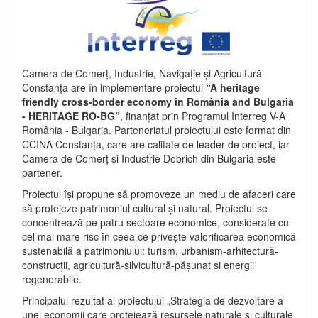
Camera de Comerț, Industrie, Navigație și Agricultură
Constanța are în implementare proiectul
“A heritage
friendly cross-border economy in România and Bulgaria
- HERITAGE RO-BG”
, finanțat prin Programul Interreg V-A
România - Bulgaria. Parteneriatul proiectului este format din
CCINA Constanța, care are calitate de leader de proiect, iar
Camera de Comerț și Industrie Dobrich din Bulgaria este
partener.
Proiectul își propune să promoveze un mediu de afaceri care
să protejeze patrimoniul cultural și natural. Proiectul se
concentrează pe patru sectoare economice, considerate cu
cel mai mare risc în ceea ce privește valorificarea economică
sustenabilă a patrimoniului: turism, urbanism-arhitectură-
construcții, agricultură-silvicultură-pășunat și energii
regenerabile.
Principalul rezultat al proiectului „Strategia de dezvoltare a
unei economii care protejează resursele naturale și culturale