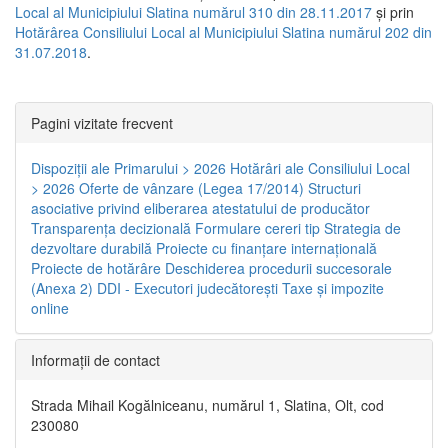
Local al Municipiului Slatina numărul 310 din 28.11.2017
și prin
Hotărârea Consiliului Local al Municipiului Slatina numărul 202 din
31.07.2018
.
Pagini vizitate frecvent
Dispoziţii ale Primarului > 2026
Hotărâri ale Consiliului Local
> 2026
Oferte de vânzare (Legea 17/2014)
Structuri
asociative privind eliberarea atestatului de producător
Transparenţa decizională
Formulare cereri tip
Strategia de
dezvoltare durabilă
Proiecte cu finanţare internaţională
Proiecte de hotărâre
Deschiderea procedurii succesorale
(Anexa 2)
DDI - Executori judecătorești
Taxe şi impozite
online
Informaţii de contact
Strada Mihail Kogălniceanu, numărul 1, Slatina, Olt, cod
230080