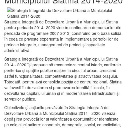
Strategia Integrată de Dezvoltare Urbană a Municipiului Slatina
pentru perioada 2014 -2020 vine în continuarea demersurilor din
perioada de programare 2007-2013, construind pe o bază solidă
în ceea ce priveşte experienţa în implementarea portofoliilor de
proiecte integrate, management de proiect și capacitate
administrativă.
Strategia Integrată de Dezvoltare Urbană a Municipiului Slatina
2014 - 2020 își propune să reconecteze centrul istoric, cartierele
periferice şi spaţiile publice majore la circuitul urban, crescând
astfel funcţionalitatea, competitivitatea şi atractivitatea oraşului.
Totodată, pentru a-şi consolida poziţia de centru regional, Slatina
va investi în dezvoltarea şi promovarea identităţii locale, în
dezvoltarea capitalului uman şi în modernizarea infrastructurii şi
serviciilor publice.
Obiectivele şi acţiunile prevăzute în Strategia Integrată de
Dezvoltare Urbană a Municipiului Slatina 2014 - 2020 vizează
depășirea provocărilor şi valorificarea oportunităţilor identificate
pe cele cinci paliere: economic, demografic, social, conectivitate,