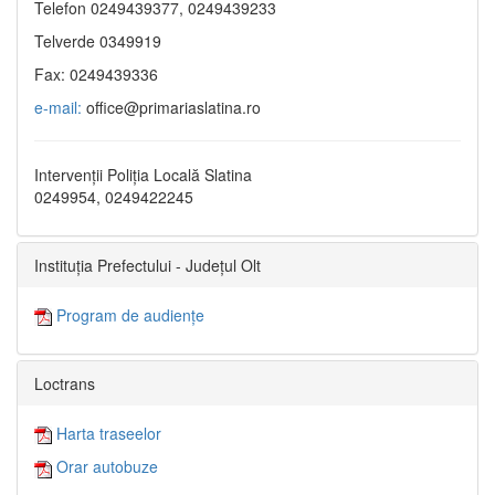
Telefon 0249439377, 0249439233
Telverde 0349919
Fax: 0249439336
e-mail:
office@primariaslatina.ro
Intervenții Poliția Locală Slatina
0249954, 0249422245
Instituția Prefectului - Județul Olt
Program de audiențe
Loctrans
Harta traseelor
Orar autobuze