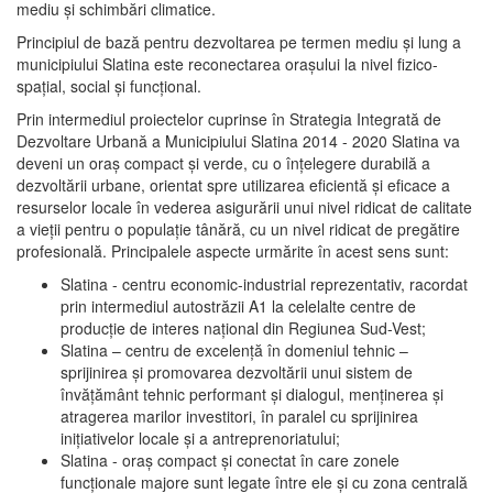
mediu şi schimbări climatice.
Principiul de bază pentru dezvoltarea pe termen mediu şi lung a
municipiului Slatina este reconectarea oraşului la nivel fizico-
spaţial, social şi funcţional.
Prin intermediul proiectelor cuprinse în Strategia Integrată de
Dezvoltare Urbană a Municipiului Slatina 2014 - 2020 Slatina va
deveni un oraş compact şi verde, cu o înţelegere durabilă a
dezvoltării urbane, orientat spre utilizarea eficientă şi eficace a
resurselor locale în vederea asigurării unui nivel ridicat de calitate
a vieţii pentru o populaţie tânără, cu un nivel ridicat de pregătire
profesională. Principalele aspecte urmărite în acest sens sunt:
Slatina - centru economic-industrial reprezentativ, racordat
prin intermediul autostrăzii A1 la celelalte centre de
producţie de interes naţional din Regiunea Sud-Vest;
Slatina – centru de excelenţă în domeniul tehnic –
sprijinirea şi promovarea dezvoltării unui sistem de
învăţământ tehnic performant şi dialogul, menţinerea şi
atragerea marilor investitori, în paralel cu sprijinirea
iniţiativelor locale şi a antreprenoriatului;
Slatina - oraş compact şi conectat în care zonele
funcţionale majore sunt legate între ele şi cu zona centrală