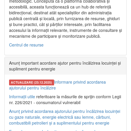
metodologic. Concepută ca o platformă colaborativă și
accesibilă, aceasta funcționează ca un hub de referință
bidirecțional, destinat atât specialiștilor din administrația
publică centrală și locală, prin furnizarea de resurse, ghiduri
și bune practici, cât și părților interesate, prin facilitarea
accesului la informații relevante, instrumente de consultare și
mecanisme de participare și monitorizare publică.
Centrul de resurse
Anunț important acordare ajutor pentru încălzirea locuinței și
supliment pentru energie
Informare privind acordarea
ACTUALIZARE (23.12.2025)
ajutorului pentru încălzire
Informații utile
referitoare la măsurile de sprijin conform Legii
nr. 226/2021 - consumatorul vulnerabil
Anunț privind acordarea ajutorului pentru încălzirea locuinței
cu gaze naturale, energie electrică sau lemne, cărbuni,
combustibili petrolieri și a suplimentului pentru energie