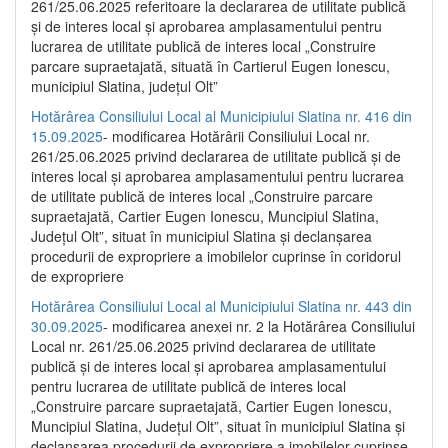
261/25.06.2025 referitoare la declararea de utilitate publică
și de interes local și aprobarea amplasamentului pentru
lucrarea de utilitate publică de interes local „Construire
parcare supraetajată, situată în Cartierul Eugen Ionescu,
municipiul Slatina, județul Olt”
Hotărârea Consiliului Local al Municipiului Slatina nr. 416 din
15.09.2025
- modificarea Hotărârii Consiliului Local nr.
261/25.06.2025 privind declararea de utilitate publică și de
interes local și aprobarea amplasamentului pentru lucrarea
de utilitate publică de interes local „Construire parcare
supraetajată, Cartier Eugen Ionescu, Muncipiul Slatina,
Județul Olt”, situat în municipiul Slatina și declanșarea
procedurii de expropriere a imobilelor cuprinse în coridorul
de expropriere
Hotărârea Consiliului Local al Municipiului Slatina nr. 443 din
30.09.2025
- modificarea anexei nr. 2 la Hotărârea Consiliului
Local nr. 261/25.06.2025 privind declararea de utilitate
publică şi de interes local şi aprobarea amplasamentului
pentru lucrarea de utilitate publică de interes local
„Construire parcare supraetajată, Cartier Eugen Ionescu,
Muncipiul Slatina, Judeţul Olt”, situat în municipiul Slatina şi
declanşarea procedurii de expropriere a imobilelor cuprinse