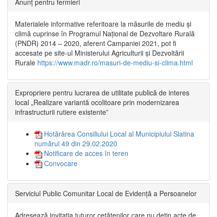
Anunț pentru fermieri
Materialele informative referitoare la măsurile de mediu și
climă cuprinse în Programul Național de Dezvoltare Rurală
(PNDR) 2014 – 2020, aferent Campaniei 2021, pot fi
accesate pe site-ul Ministerului Agriculturii și Dezvoltării
Rurale
https://www.madr.ro/masuri-de-mediu-si-clima.html
Expropriere pentru lucrarea de utilitate publică de interes
local „Realizare variantă ocolitoare prin modernizarea
infrastructurii rutiere existente”
Hotărârea Consiliului Local al Municipiului Slatina
numărul 49 din 29.02.2020
Notificare de acces în teren
Convocare
Serviciul Public Comunitar Local de Evidență a Persoanelor
Adresează invitația tuturor cetățenilor care nu dețin acte de