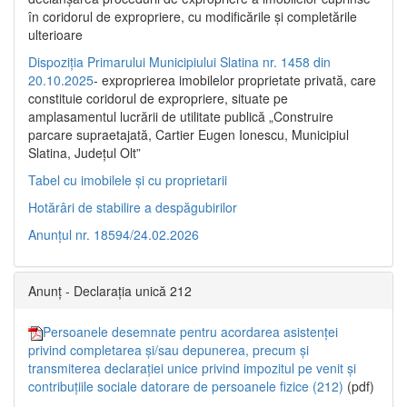
în coridorul de expropriere, cu modificările şi completările
ulterioare
Dispoziția Primarului Municipiului Slatina nr. 1458 din
20.10.2025
- exproprierea imobilelor proprietate privată, care
constituie coridorul de expropriere, situate pe
amplasamentul lucrării de utilitate publică „Construire
parcare supraetajată, Cartier Eugen Ionescu, Municipiul
Slatina, Județul Olt”
Tabel cu imobilele și cu proprietarii
Hotărâri de stabilire a despăgubirilor
Anunțul nr. 18594/24.02.2026
Anunț - Declarația unică 212
Persoanele desemnate pentru acordarea asistenței
privind completarea și/sau depunerea, precum și
transmiterea declarației unice privind impozitul pe venit și
contribuțiile sociale datorare de persoanele fizice (212)
(pdf)