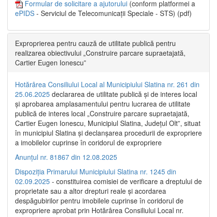
Formular de solicitare a ajutorului
(conform platformei a
ePIDS
- Serviciul de Telecomunicații Speciale - STS) (pdf)
Exproprierea pentru cauză de utilitate publică pentru
realizarea obiectivului „Construire parcare supraetajată,
Cartier Eugen Ionescu”
Hotărârea Consiliului Local al Municipiului Slatina nr. 261 din
25.06.2025
declararea de utilitate publică și de interes local
și aprobarea amplasamentului pentru lucrarea de utilitate
publică de interes local „Construire parcare supraetajată,
Cartier Eugen Ionescu, Municipiul Slatina, Județul Olt”, situat
în municipiul Slatina și declanșarea procedurii de expropriere
a imobilelor cuprinse în coridorul de expropriere
Anunțul nr. 81867 din 12.08.2025
Dispoziția Primarului Municipiului Slatina nr. 1245 din
02.09.2025
- constituirea comisiei de verificare a dreptului de
proprietate sau a altor drepturi reale și acordarea
despăgubirilor pentru imobilele cuprinse în coridorul de
expropriere aprobat prin Hotărârea Consiliului Local nr.