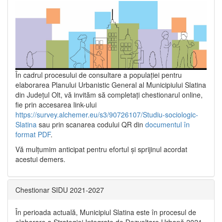
În cadrul procesului de consultare a populaţiei pentru
elaborarea Planului Urbanistic General al Municipiului Slatina
din Județul Olt, vă invităm să completați chestionarul online,
fie prin accesarea link-ului
https://survey.alchemer.eu/s3/90726107/Studiu-sociologic-
Slatina
sau prin scanarea codului QR din
documentul în
format PDF
.
Vă mulţumim anticipat pentru efortul şi sprijinul acordat
acestui demers.
Chestionar SIDU 2021-2027
În perioada actuală, Municipiul Slatina este în procesul de
elaborare a Strategiei Integrate de Dezvoltare Urbană 2021‐