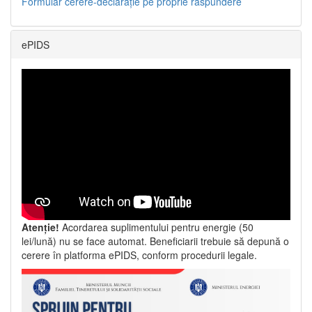
Formular cerere-declarație pe proprie răspundere
ePIDS
Atenție!
Acordarea suplimentului pentru energie (50
lei/lună) nu se face automat. Beneficiarii trebuie să depună o
cerere în platforma ePIDS, conform procedurii legale.