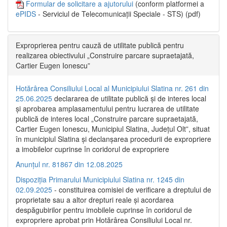
Formular de solicitare a ajutorului
(conform platformei a
ePIDS
- Serviciul de Telecomunicații Speciale - STS) (pdf)
Exproprierea pentru cauză de utilitate publică pentru
realizarea obiectivului „Construire parcare supraetajată,
Cartier Eugen Ionescu”
Hotărârea Consiliului Local al Municipiului Slatina nr. 261 din
25.06.2025
declararea de utilitate publică și de interes local
și aprobarea amplasamentului pentru lucrarea de utilitate
publică de interes local „Construire parcare supraetajată,
Cartier Eugen Ionescu, Municipiul Slatina, Județul Olt”, situat
în municipiul Slatina și declanșarea procedurii de expropriere
a imobilelor cuprinse în coridorul de expropriere
Anunțul nr. 81867 din 12.08.2025
Dispoziția Primarului Municipiului Slatina nr. 1245 din
02.09.2025
- constituirea comisiei de verificare a dreptului de
proprietate sau a altor drepturi reale și acordarea
despăgubirilor pentru imobilele cuprinse în coridorul de
expropriere aprobat prin Hotărârea Consiliului Local nr.