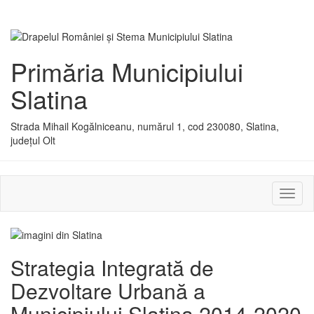
Primăria Municipiului
Slatina
Strada Mihail Kogălniceanu, numărul 1, cod 230080, Slatina,
județul Olt
Activ
sau
dezac
meniu
Strategia Integrată de
Dezvoltare Urbană a
Municipiului Slatina 2014-2020