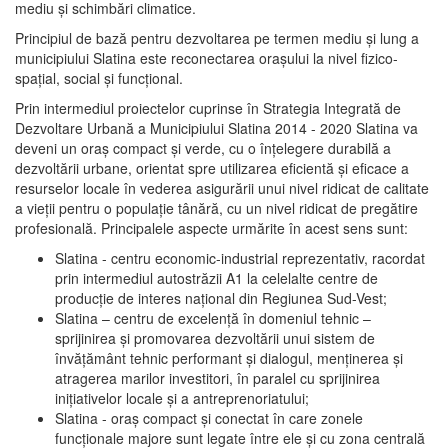
mediu şi schimbări climatice.
Principiul de bază pentru dezvoltarea pe termen mediu şi lung a
municipiului Slatina este reconectarea oraşului la nivel fizico-
spaţial, social şi funcţional.
Prin intermediul proiectelor cuprinse în Strategia Integrată de
Dezvoltare Urbană a Municipiului Slatina 2014 - 2020 Slatina va
deveni un oraş compact şi verde, cu o înţelegere durabilă a
dezvoltării urbane, orientat spre utilizarea eficientă şi eficace a
resurselor locale în vederea asigurării unui nivel ridicat de calitate
a vieţii pentru o populaţie tânără, cu un nivel ridicat de pregătire
profesională. Principalele aspecte urmărite în acest sens sunt:
Slatina - centru economic-industrial reprezentativ, racordat
prin intermediul autostrăzii A1 la celelalte centre de
producţie de interes naţional din Regiunea Sud-Vest;
Slatina – centru de excelenţă în domeniul tehnic –
sprijinirea şi promovarea dezvoltării unui sistem de
învăţământ tehnic performant şi dialogul, menţinerea şi
atragerea marilor investitori, în paralel cu sprijinirea
iniţiativelor locale şi a antreprenoriatului;
Slatina - oraş compact şi conectat în care zonele
funcţionale majore sunt legate între ele şi cu zona centrală