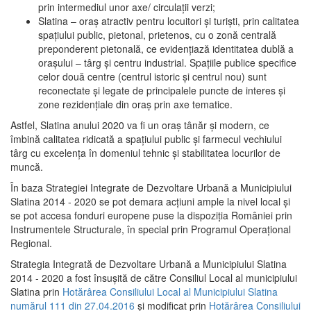
prin intermediul unor axe/ circulații verzi;
Slatina – oraş atractiv pentru locuitori şi turişti, prin calitatea
spaţiului public, pietonal, prietenos, cu o zonă centrală
preponderent pietonală, ce evidenţiază identitatea dublă a
oraşului – târg şi centru industrial. Spaţiile publice specifice
celor două centre (centrul istoric şi centrul nou) sunt
reconectate şi legate de principalele puncte de interes şi
zone rezidenţiale din oraş prin axe tematice.
Astfel, Slatina anului 2020 va fi un oraş tânăr şi modern, ce
îmbină calitatea ridicată a spaţiului public şi farmecul vechiului
târg cu excelenţa în domeniul tehnic şi stabilitatea locurilor de
muncă.
În baza Strategiei Integrate de Dezvoltare Urbană a Municipiului
Slatina 2014 - 2020 se pot demara acţiuni ample la nivel local şi
se pot accesa fonduri europene puse la dispoziţia României prin
Instrumentele Structurale, în special prin Programul Operațional
Regional.
Strategia Integrată de Dezvoltare Urbană a Municipiului Slatina
2014 - 2020 a fost însuşită de către Consiliul Local al municipiului
Slatina prin
Hotărârea Consiliului Local al Municipiului Slatina
numărul 111 din 27.04.2016
și modificat prin
Hotărârea Consiliului