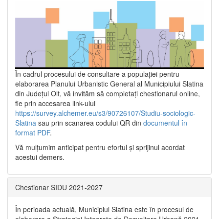
În cadrul procesului de consultare a populaţiei pentru
elaborarea Planului Urbanistic General al Municipiului Slatina
din Județul Olt, vă invităm să completați chestionarul online,
fie prin accesarea link-ului
https://survey.alchemer.eu/s3/90726107/Studiu-sociologic-
Slatina
sau prin scanarea codului QR din
documentul în
format PDF
.
Vă mulţumim anticipat pentru efortul şi sprijinul acordat
acestui demers.
Chestionar SIDU 2021-2027
În perioada actuală, Municipiul Slatina este în procesul de
elaborare a Strategiei Integrate de Dezvoltare Urbană 2021‐