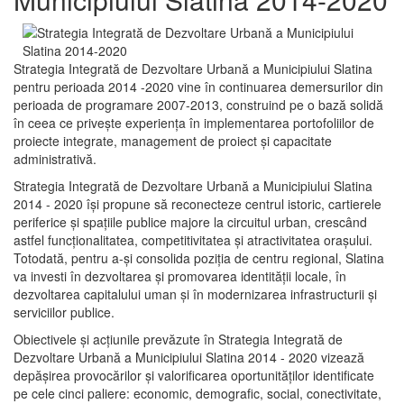
Strategia Integrată de Dezvoltare Urbană a Municipiului Slatina
pentru perioada 2014 -2020 vine în continuarea demersurilor din
perioada de programare 2007-2013, construind pe o bază solidă
în ceea ce priveşte experienţa în implementarea portofoliilor de
proiecte integrate, management de proiect și capacitate
administrativă.
Strategia Integrată de Dezvoltare Urbană a Municipiului Slatina
2014 - 2020 își propune să reconecteze centrul istoric, cartierele
periferice şi spaţiile publice majore la circuitul urban, crescând
astfel funcţionalitatea, competitivitatea şi atractivitatea oraşului.
Totodată, pentru a-şi consolida poziţia de centru regional, Slatina
va investi în dezvoltarea şi promovarea identităţii locale, în
dezvoltarea capitalului uman şi în modernizarea infrastructurii şi
serviciilor publice.
Obiectivele şi acţiunile prevăzute în Strategia Integrată de
Dezvoltare Urbană a Municipiului Slatina 2014 - 2020 vizează
depășirea provocărilor şi valorificarea oportunităţilor identificate
pe cele cinci paliere: economic, demografic, social, conectivitate,