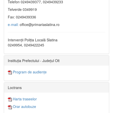
Telefon 0249439377, 0249439233
Telverde 0349919
Fax: 0249439336
e-mail:
office@primariaslatina.ro
Intervenții Poliția Locală Slatina
0249954, 0249422245
Instituția Prefectului - Județul Olt
Program de audiențe
Loctrans
Harta traseelor
Orar autobuze