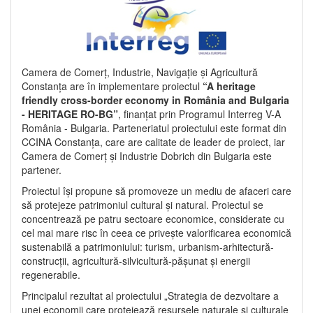
Camera de Comerț, Industrie, Navigație și Agricultură
Constanța are în implementare proiectul
“A heritage
friendly cross-border economy in România and Bulgaria
- HERITAGE RO-BG”
, finanțat prin Programul Interreg V-A
România - Bulgaria. Parteneriatul proiectului este format din
CCINA Constanța, care are calitate de leader de proiect, iar
Camera de Comerț și Industrie Dobrich din Bulgaria este
partener.
Proiectul își propune să promoveze un mediu de afaceri care
să protejeze patrimoniul cultural și natural. Proiectul se
concentrează pe patru sectoare economice, considerate cu
cel mai mare risc în ceea ce privește valorificarea economică
sustenabilă a patrimoniului: turism, urbanism-arhitectură-
construcții, agricultură-silvicultură-pășunat și energii
regenerabile.
Principalul rezultat al proiectului „Strategia de dezvoltare a
unei economii care protejează resursele naturale și culturale