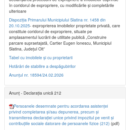
în coridorul de expropriere, cu modificările şi completările
ulterioare
Dispoziția Primarului Municipiului Slatina nr. 1458 din
20.10.2025
- exproprierea imobilelor proprietate privată, care
constituie coridorul de expropriere, situate pe
amplasamentul lucrării de utilitate publică „Construire
parcare supraetajată, Cartier Eugen Ionescu, Municipiul
Slatina, Județul Olt”
Tabel cu imobilele și cu proprietarii
Hotărâri de stabilire a despăgubirilor
Anunțul nr. 18594/24.02.2026
Anunț - Declarația unică 212
Persoanele desemnate pentru acordarea asistenței
privind completarea și/sau depunerea, precum și
transmiterea declarației unice privind impozitul pe venit și
contribuțiile sociale datorare de persoanele fizice (212)
(pdf)