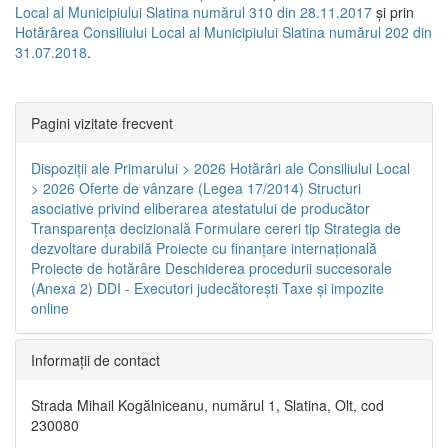
Local al Municipiului Slatina numărul 310 din 28.11.2017
și prin
Hotărârea Consiliului Local al Municipiului Slatina numărul 202 din
31.07.2018
.
Pagini vizitate frecvent
Dispoziţii ale Primarului > 2026
Hotărâri ale Consiliului Local
> 2026
Oferte de vânzare (Legea 17/2014)
Structuri
asociative privind eliberarea atestatului de producător
Transparenţa decizională
Formulare cereri tip
Strategia de
dezvoltare durabilă
Proiecte cu finanţare internaţională
Proiecte de hotărâre
Deschiderea procedurii succesorale
(Anexa 2)
DDI - Executori judecătorești
Taxe şi impozite
online
Informaţii de contact
Strada Mihail Kogălniceanu, numărul 1, Slatina, Olt, cod
230080