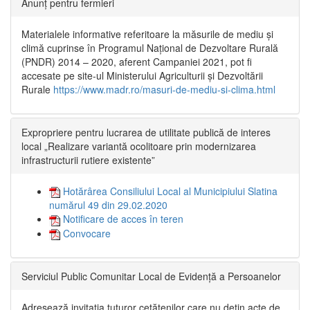
Anunț pentru fermieri
Materialele informative referitoare la măsurile de mediu și
climă cuprinse în Programul Național de Dezvoltare Rurală
(PNDR) 2014 – 2020, aferent Campaniei 2021, pot fi
accesate pe site-ul Ministerului Agriculturii și Dezvoltării
Rurale
https://www.madr.ro/masuri-de-mediu-si-clima.html
Expropriere pentru lucrarea de utilitate publică de interes
local „Realizare variantă ocolitoare prin modernizarea
infrastructurii rutiere existente”
Hotărârea Consiliului Local al Municipiului Slatina
numărul 49 din 29.02.2020
Notificare de acces în teren
Convocare
Serviciul Public Comunitar Local de Evidență a Persoanelor
Adresează invitația tuturor cetățenilor care nu dețin acte de