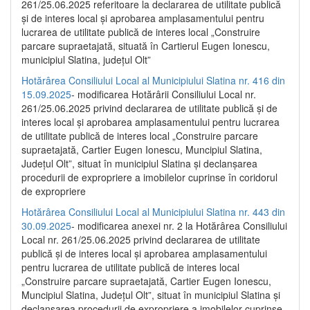
261/25.06.2025 referitoare la declararea de utilitate publică
și de interes local și aprobarea amplasamentului pentru
lucrarea de utilitate publică de interes local „Construire
parcare supraetajată, situată în Cartierul Eugen Ionescu,
municipiul Slatina, județul Olt”
Hotărârea Consiliului Local al Municipiului Slatina nr. 416 din
15.09.2025
- modificarea Hotărârii Consiliului Local nr.
261/25.06.2025 privind declararea de utilitate publică și de
interes local și aprobarea amplasamentului pentru lucrarea
de utilitate publică de interes local „Construire parcare
supraetajată, Cartier Eugen Ionescu, Muncipiul Slatina,
Județul Olt”, situat în municipiul Slatina și declanșarea
procedurii de expropriere a imobilelor cuprinse în coridorul
de expropriere
Hotărârea Consiliului Local al Municipiului Slatina nr. 443 din
30.09.2025
- modificarea anexei nr. 2 la Hotărârea Consiliului
Local nr. 261/25.06.2025 privind declararea de utilitate
publică şi de interes local şi aprobarea amplasamentului
pentru lucrarea de utilitate publică de interes local
„Construire parcare supraetajată, Cartier Eugen Ionescu,
Muncipiul Slatina, Judeţul Olt”, situat în municipiul Slatina şi
declanşarea procedurii de expropriere a imobilelor cuprinse