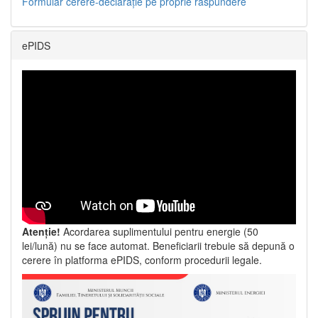
Formular cerere-declarație pe proprie răspundere
ePIDS
Atenție!
Acordarea suplimentului pentru energie (50
lei/lună) nu se face automat. Beneficiarii trebuie să depună o
cerere în platforma ePIDS, conform procedurii legale.