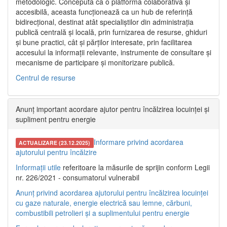
metodologic. Concepută ca o platformă colaborativă și
accesibilă, aceasta funcționează ca un hub de referință
bidirecțional, destinat atât specialiștilor din administrația
publică centrală și locală, prin furnizarea de resurse, ghiduri
și bune practici, cât și părților interesate, prin facilitarea
accesului la informații relevante, instrumente de consultare și
mecanisme de participare și monitorizare publică.
Centrul de resurse
Anunț important acordare ajutor pentru încălzirea locuinței și
supliment pentru energie
Informare privind acordarea
ACTUALIZARE (23.12.2025)
ajutorului pentru încălzire
Informații utile
referitoare la măsurile de sprijin conform Legii
nr. 226/2021 - consumatorul vulnerabil
Anunț privind acordarea ajutorului pentru încălzirea locuinței
cu gaze naturale, energie electrică sau lemne, cărbuni,
combustibili petrolieri și a suplimentului pentru energie