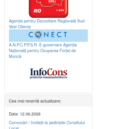
Agenția pentru Dezvoltare Regională Sud-
Vest Oltenia
A.N.P.C.P.P.S.R.
E-guvernare
Agenția
Națională pentru Ocuparea Forței de
Muncă
Cea mai recentă actualizare:
Data: 12.06.2026
Convocări / Invitaţii la şedinţele Consiliului
Local