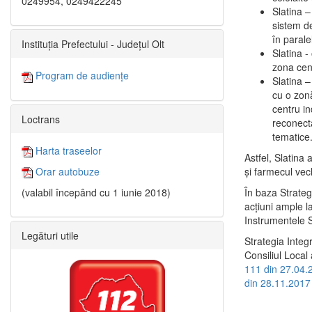
0249954, 0249422245
Slatina –
sistem de
în paralel
Instituția Prefectului - Județul Olt
Slatina -
zona cent
Program de audiențe
Slatina – 
cu o zonă
centru in
Loctrans
reconecta
tematice
Harta traseelor
Astfel, Slatina 
şi farmecul vec
Orar autobuze
În baza Strateg
(valabil începând cu 1 iunie 2018)
acţiuni ample l
Instrumentele S
Legături utile
Strategia Integ
Consiliul Local 
111 din 27.04.
din 28.11.2017