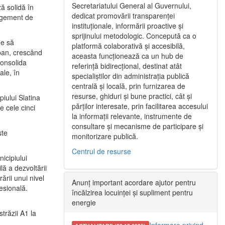
Secretariatului General al Guvernului,
ă solidă în
dedicat promovării transparenței
nagement de
instituționale, informării proactive și
sprijinului metodologic. Concepută ca o
ne să
platformă colaborativă și accesibilă,
urban, crescând
aceasta funcționează ca un hub de
consolida
referință bidirecțional, destinat atât
ale, în
specialiștilor din administrația publică
centrală și locală, prin furnizarea de
resurse, ghiduri și bune practici, cât și
iului Slatina
părților interesate, prin facilitarea accesului
e cele cinci
la informații relevante, instrumente de
consultare și mecanisme de participare și
ste
monitorizare publică.
Centrul de resurse
icipiului
ă a dezvoltării
ării unui nivel
Anunț important acordare ajutor pentru
fesională.
încălzirea locuinței și supliment pentru
energie
trăzii A1 la