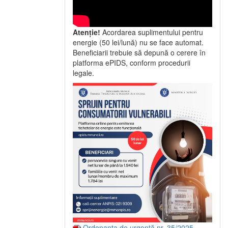
Atenție!
Acordarea suplimentului pentru
energie (50 lei/lună) nu se face automat.
Beneficiarii trebuie să depună o cerere în
platforma ePIDS, conform procedurii
legale.
Ordonanța de urgență nr. 35/2025