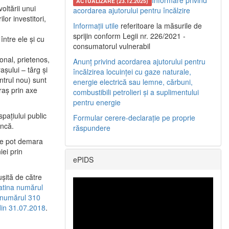
Informare privind
ACTUALIZARE (23.12.2025)
oltării unui
acordarea ajutorului pentru încălzire
or investitori,
Informații utile
referitoare la măsurile de
sprijin conform Legii nr. 226/2021 -
între ele şi cu
consumatorul vulnerabil
etonal, prietenos,
Anunț privind acordarea ajutorului pentru
şului – târg şi
încălzirea locuinței cu gaze naturale,
entrul nou) sunt
energie electrică sau lemne, cărbuni,
raş prin axe
combustibili petrolieri și a suplimentului
pentru energie
spaţiului public
Formular cerere-declarație pe proprie
uncă.
răspundere
 se pot demara
iei prin
ePIDS
uşită de către
latina numărul
a numărul 310
 din 31.07.2018
.