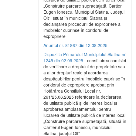
„Construire parcare supraetajată, Cartier
Eugen Ionescu, Municipiul Slatina, Județul
Olt”, situat în municipiul Slatina și
declanșarea procedurii de expropriere a
imobilelor cuprinse în coridorul de
expropriere
Anunțul nr. 81867 din 12.08.2025
Dispoziția Primarului Municipiului Slatina nr.
1245 din 02.09.2025
- constituirea comisiei
de verificare a dreptului de proprietate sau
a altor drepturi reale și acordarea
despăgubirilor pentru imobilele cuprinse în
coridorul de expropriere aprobat prin
Hotărârea Consiliului Local nr.
261/25.06.2025 referitoare la declararea
de utilitate publică și de interes local și
aprobarea amplasamentului pentru
lucrarea de utilitate publică de interes local
„Construire parcare supraetajată, situată în
Cartierul Eugen Ionescu, municipiul
Slatina, județul Olt”