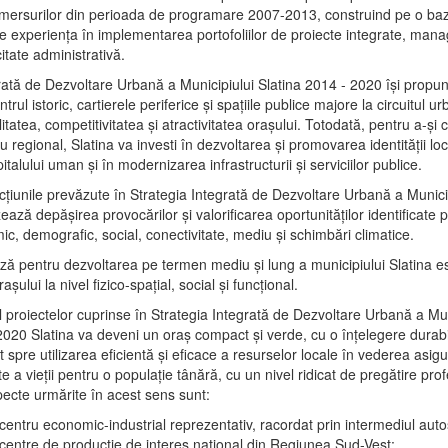
mersurilor din perioada de programare 2007-2013, construind pe o baz
e experienţa în implementarea portofoliilor de proiecte integrate, ma
itate administrativă.
rată de Dezvoltare Urbană a Municipiului Slatina 2014 - 2020 își propu
rul istoric, cartierele periferice şi spaţiile publice majore la circuitul 
litatea, competitivitatea şi atractivitatea oraşului. Totodată, pentru a-şi 
u regional, Slatina va investi în dezvoltarea şi promovarea identităţii loc
talului uman şi în modernizarea infrastructurii şi serviciilor publice.
acţiunile prevăzute în Strategia Integrată de Dezvoltare Urbană a Municip
ază depășirea provocărilor şi valorificarea oportunităţilor identificate p
ic, demografic, social, conectivitate, mediu şi schimbări climatice.
ază pentru dezvoltarea pe termen mediu şi lung a municipiului Slatina e
şului la nivel fizico-spaţial, social şi funcţional.
l proiectelor cuprinse în Strategia Integrată de Dezvoltare Urbană a Mun
2020 Slatina va deveni un oraş compact şi verde, cu o înţelegere durabil
 spre utilizarea eficientă şi eficace a resurselor locale în vederea asigur
ate a vieţii pentru o populaţie tânără, cu un nivel ridicat de pregătire pro
pecte urmărite în acest sens sunt:
 centru economic-industrial reprezentativ, racordat prin intermediul autos
 centre de producţie de interes naţional din Regiunea Sud-Vest;