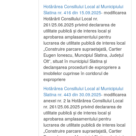
Hotărârea Consiliului Local al Municipiului
Slatina nr. 416 din 15.09.2025
- modificarea
Hotărârii Consiliului Local nr.
261/25.06.2025 privind declararea de
utilitate publică și de interes local și
aprobarea amplasamentului pentru
lucrarea de utilitate publică de interes local
„Construire parcare supraetajată, Cartier
Eugen Ionescu, Muncipiul Slatina, Județul
Olt”, situat în municipiul Slatina și
declanșarea procedurii de expropriere a
imobilelor cuprinse în coridorul de
expropriere
Hotărârea Consiliului Local al Municipiului
Slatina nr. 443 din 30.09.2025
- modificarea
anexei nr. 2 la Hotărârea Consiliului Local
nr. 261/25.06.2025 privind declararea de
utilitate publică şi de interes local şi
aprobarea amplasamentului pentru
lucrarea de utilitate publică de interes local
„Construire parcare supraetajată, Cartier