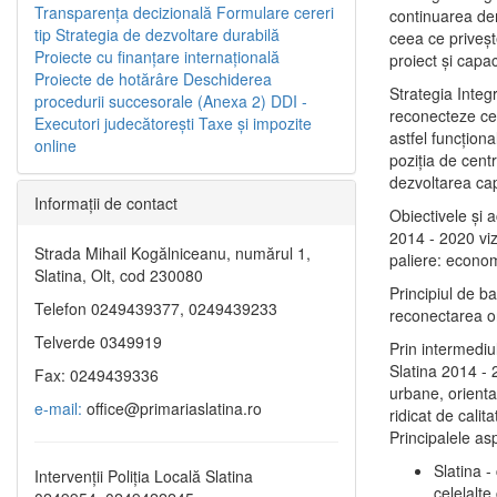
Transparenţa decizională
Formulare cereri
continuarea de
tip
Strategia de dezvoltare durabilă
ceea ce priveşt
Proiecte cu finanţare internaţională
proiect și capac
Proiecte de hotărâre
Deschiderea
Strategia Integ
procedurii succesorale (Anexa 2)
DDI -
reconecteze cent
Executori judecătorești
Taxe şi impozite
astfel funcţiona
online
poziţia de centr
dezvoltarea capi
Informaţii de contact
Obiectivele şi 
2014 - 2020 vize
Strada Mihail Kogălniceanu, numărul 1,
paliere: econom
Slatina, Olt, cod 230080
Principiul de b
Telefon 0249439377, 0249439233
reconectarea ora
Telverde 0349919
Prin intermediu
Slatina 2014 - 
Fax: 0249439336
urbane, orientat
e-mail:
office@primariaslatina.ro
ridicat de calit
Principalele as
Slatina -
Intervenții Poliția Locală Slatina
celelalte