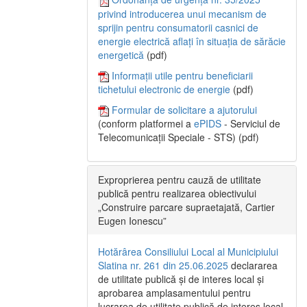
privind introducerea unui mecanism de
sprijin pentru consumatorii casnici de
energie electrică aflați în situația de sărăcie
energetică
(pdf)
Informații utile pentru beneficiarii
tichetului electronic de energie
(pdf)
Formular de solicitare a ajutorului
(conform platformei a
ePIDS
- Serviciul de
Telecomunicații Speciale - STS) (pdf)
Exproprierea pentru cauză de utilitate
publică pentru realizarea obiectivului
„Construire parcare supraetajată, Cartier
Eugen Ionescu”
Hotărârea Consiliului Local al Municipiului
Slatina nr. 261 din 25.06.2025
declararea
de utilitate publică și de interes local și
aprobarea amplasamentului pentru
lucrarea de utilitate publică de interes local