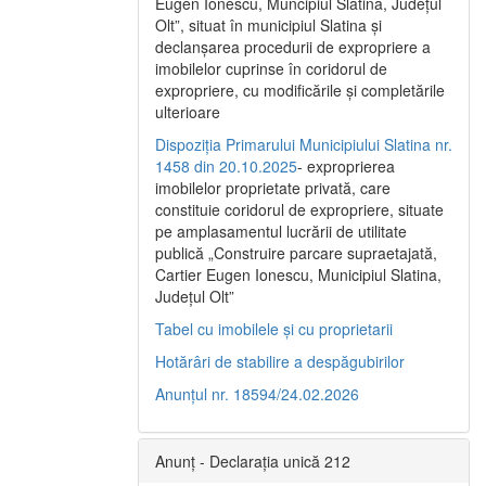
Eugen Ionescu, Muncipiul Slatina, Judeţul
Olt”, situat în municipiul Slatina şi
declanşarea procedurii de expropriere a
imobilelor cuprinse în coridorul de
expropriere, cu modificările şi completările
ulterioare
Dispoziția Primarului Municipiului Slatina nr.
1458 din 20.10.2025
- exproprierea
imobilelor proprietate privată, care
constituie coridorul de expropriere, situate
pe amplasamentul lucrării de utilitate
publică „Construire parcare supraetajată,
Cartier Eugen Ionescu, Municipiul Slatina,
Județul Olt”
Tabel cu imobilele și cu proprietarii
Hotărâri de stabilire a despăgubirilor
Anunțul nr. 18594/24.02.2026
Anunț - Declarația unică 212