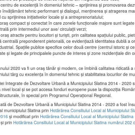
 centru de excelenţă în domeniul tehnic – sprijinirea şi promovarea dezv
 învăţământ tehnic performant şi dialogul, menţinerea şi atragerea maril
 cu sprijinirea iniţiativelor locale şi a antreprenoriatului;
 oraş compact şi conectat în care zonele funcţionale majore sunt legate 
rală prin intermediul unor axe/ circulații verzi;
oraş atractiv pentru locuitori şi turişti, prin calitatea spaţiului public, pi
 centrală preponderent pietonală, ce evidenţiază identitatea dublă a ora
dustrial. Spaţiile publice specifice celor două centre (centrul istoric şi c
te şi legate de principalele puncte de interes şi zone rezidenţiale din o
.
anului 2020 va fi un oraş tânăr şi modern, ce îmbină calitatea ridicată a 
hiului târg cu excelenţa în domeniul tehnic şi stabilitatea locurilor de m
iei Integrate de Dezvoltare Urbană a Municipiului Slatina 2014 - 2020
a nivel local şi se pot accesa fonduri europene puse la dispoziţia Român
tructurale, în special prin Programul Operațional Regional.
rată de Dezvoltare Urbană a Municipiului Slatina 2014 - 2020 a fost îns
al municipiului Slatina prin
Hotărârea Consiliului Local al Municipiului S
2016
și modificat prin
Hotărârea Consiliului Local al Municipiului Slatin
și prin
Hotărârea Consiliului Local al Municipiului Slatina numărul 202