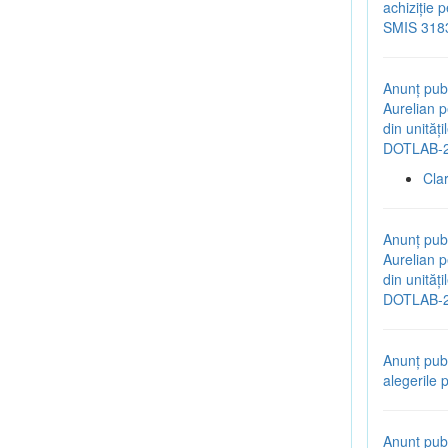
achiziție 
SMIS 318
Anunț publ
Aurelian p
din unităț
DOTLAB-2
Cla
Anunț publ
Aurelian p
din unităț
DOTLAB-2
Anunț pub
alegerile 
Anunț publ