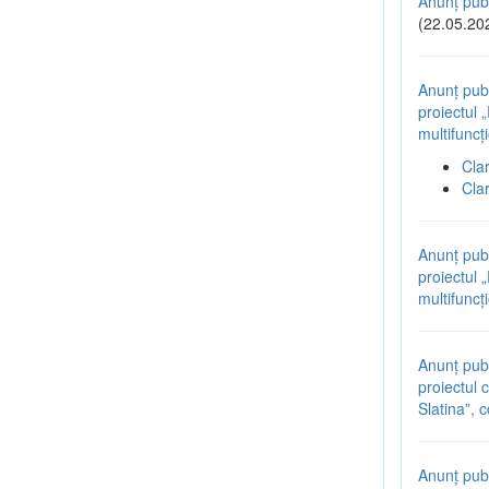
Anunț publ
(22.05.20
Anunț publ
proiectul 
multifuncț
Cla
Cla
Anunț publ
proiectul 
multifuncț
Anunț publ
proiectul 
Slatina”,
Anunț publ