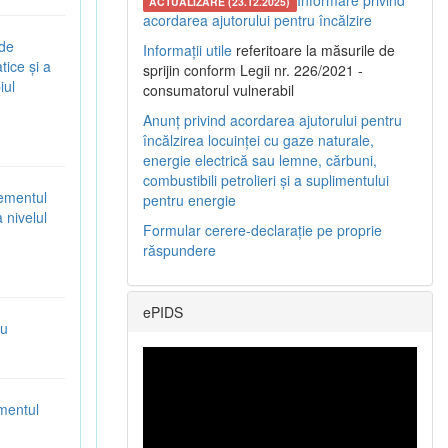
Informare privind
ACTUALIZARE (23.12.2025)
acordarea ajutorului pentru încălzire
 de
Informații utile
referitoare la măsurile de
tice și a
sprijin conform Legii nr. 226/2021 -
iul
consumatorul vulnerabil
Anunț privind acordarea ajutorului pentru
încălzirea locuinței cu gaze naturale,
energie electrică sau lemne, cărbuni,
combustibili petrolieri și a suplimentului
gementul
pentru energie
 nivelul
Formular cerere-declarație pe proprie
răspundere
ePIDS
ru
mentul