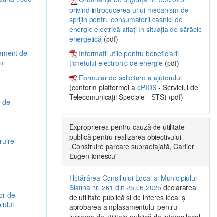
privind introducerea unui mecanism de
sprijin pentru consumatorii casnici de
energie electrică aflați în situația de sărăcie
energetică
(pdf)
gement de
Informații utile pentru beneficiarii
în
tichetului electronic de energie
(pdf)
Formular de solicitare a ajutorului
(conform platformei a
ePIDS
- Serviciul de
Telecomunicații Speciale - STS) (pdf)
e de
Exproprierea pentru cauză de utilitate
publică pentru realizarea obiectivului
ruire
„Construire parcare supraetajată, Cartier
Eugen Ionescu”
Hotărârea Consiliului Local al Municipiului
Slatina nr. 261 din 25.06.2025
declararea
or de
de utilitate publică și de interes local și
iului
aprobarea amplasamentului pentru
lucrarea de utilitate publică de interes local