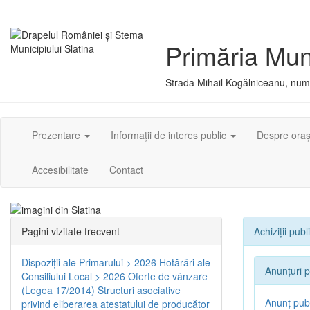
Primăria Muni
Strada Mihail Kogălniceanu, numă
Prezentare
Informații de interes public
Despre ora
Accesibilitate
Contact
Pagini vizitate frecvent
Achiziții publ
Dispoziţii ale Primarului > 2026
Hotărâri ale
Anunțuri p
Consiliului Local > 2026
Oferte de vânzare
(Legea 17/2014)
Structuri asociative
Anunț publ
privind eliberarea atestatului de producător