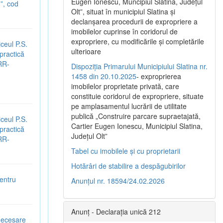
Eugen Ionescu, Muncipiul Slatina, Judeţul
”, cod
Olt”, situat în municipiul Slatina şi
declanşarea procedurii de expropriere a
imobilelor cuprinse în coridorul de
expropriere, cu modificările şi completările
ceul P.S.
ulterioare
 practică
NRR-
Dispoziția Primarului Municipiului Slatina nr.
1458 din 20.10.2025
- exproprierea
imobilelor proprietate privată, care
constituie coridorul de expropriere, situate
pe amplasamentul lucrării de utilitate
publică „Construire parcare supraetajată,
ceul P.S.
Cartier Eugen Ionescu, Municipiul Slatina,
 practică
Județul Olt”
NRR-
Tabel cu imobilele și cu proprietarii
Hotărâri de stabilire a despăgubirilor
entru
Anunțul nr. 18594/24.02.2026
Anunț - Declarația unică 212
 necesare