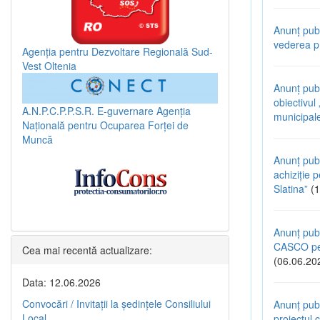
Anunț publ
vederea pr
Agenția pentru Dezvoltare Regională Sud-
Vest Oltenia
Anunț pub
obiectivul
A.N.P.C.P.P.S.R.
E-guvernare
Agenția
municipal
Națională pentru Ocuparea Forței de
Muncă
Anunț publ
achiziție p
Slatina”
(1
Anunț publ
CASCO pen
Cea mai recentă actualizare:
(06.06.20
Data: 12.06.2026
Convocări / Invitaţii la şedinţele Consiliului
Anunț publ
Local
proiectul c