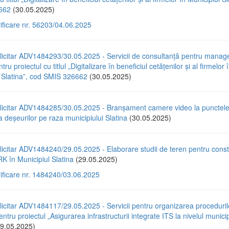
662
(30.05.2025)
rificare nr. 56203/04.06.2025
licitar ADV1484293/30.05.2025 - Servicii de consultanță pentru mana
tru proiectul cu titlul „Digitalizare în beneficiul cetățenilor și al firmelor 
l Slatina”, cod SMIS 326662
(30.05.2025)
licitar ADV1484285/30.05.2025 - Branșament camere video la punctel
a deșeurilor pe raza municipiului Slatina
(30.05.2025)
icitar ADV1484240/29.05.2025 - Elaborare studii de teren pentru const
 în Municipiul Slatina
(29.05.2025)
rificare nr. 1484240/03.06.2025
icitar ADV1484117/29.05.2025 - Servicii pentru organizarea proceduril
entru proiectul „Asigurarea infrastructurii integrate ITS la nivelul municip
9.05.2025)