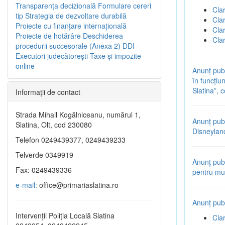
Transparenţa decizională
Formulare cereri
Cla
tip
Strategia de dezvoltare durabilă
Cla
Proiecte cu finanţare internaţională
Cla
Proiecte de hotărâre
Deschiderea
Cla
procedurii succesorale (Anexa 2)
DDI -
Executori judecătorești
Taxe şi impozite
online
Anunț publ
în funcțiun
Slatina”,
Informaţii de contact
Strada Mihail Kogălniceanu, numărul 1,
Anunț publ
Slatina, Olt, cod 230080
Disneylan
Telefon 0249439377, 0249439233
Telverde 0349919
Anunț publ
Fax: 0249439336
pentru mul
e-mail:
office@primariaslatina.ro
Anunț publ
Intervenții Poliția Locală Slatina
Cla