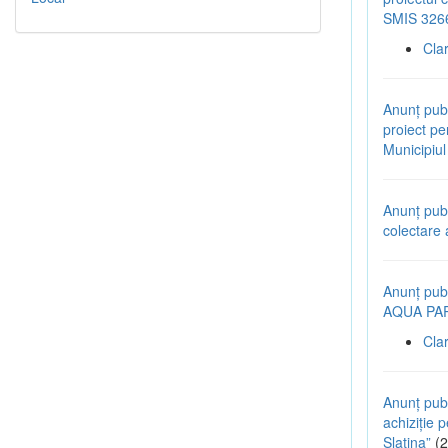
SMIS 326
Cla
Anunț pub
proiect pen
Municipiu
Anunț pub
colectare 
Anunț publ
AQUA PARK
Cla
Anunț publ
achiziție p
Slatina”
(2