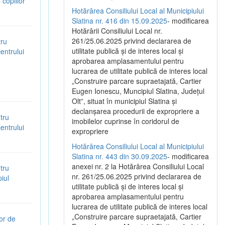
copiilor”
Hotărârea Consiliului Local al Municipiului
Slatina nr. 416 din 15.09.2025
- modificarea
Hotărârii Consiliului Local nr.
261/25.06.2025 privind declararea de
tru
utilitate publică și de interes local și
entrului
aprobarea amplasamentului pentru
lucrarea de utilitate publică de interes local
„Construire parcare supraetajată, Cartier
Eugen Ionescu, Muncipiul Slatina, Județul
Olt”, situat în municipiul Slatina și
declanșarea procedurii de expropriere a
tru
imobilelor cuprinse în coridorul de
entrului
expropriere
Hotărârea Consiliului Local al Municipiului
Slatina nr. 443 din 30.09.2025
- modificarea
anexei nr. 2 la Hotărârea Consiliului Local
tru
nr. 261/25.06.2025 privind declararea de
iul
utilitate publică şi de interes local şi
aprobarea amplasamentului pentru
lucrarea de utilitate publică de interes local
„Construire parcare supraetajată, Cartier
or de