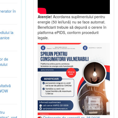
nerator în
Atenție!
Acordarea suplimentului pentru
energie (50 lei/lună) nu se face automat.
Beneficiarii trebuie să depună o cerere în
iului la
platforma ePIDS, conform procedurii
ganice
legale.
or de
iului
ltativă
5-WOW
tru
latina”, cod
Ordonanța de urgență nr. 35/2025