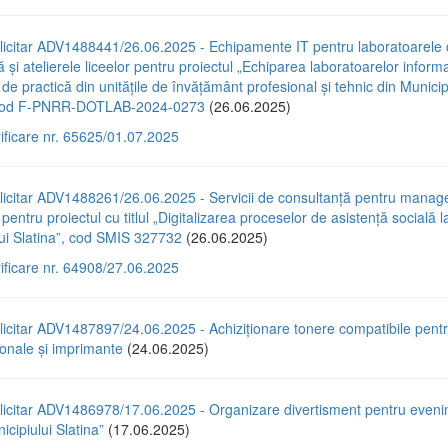
licitar ADV1488441/26.06.2025 - Echipamente IT pentru laboratoarele
ă și atelierele liceelor pentru proiectul „Echiparea laboratoarelor informa
r de practică din unitățile de învățământ profesional și tehnic din Municip
, cod F-PNRR-DOTLAB-2024-0273
(26.06.2025)
rificare nr. 65625/01.07.2025
licitar ADV1488261/26.06.2025 - Servicii de consultanță pentru mana
pentru proiectul cu titlul „Digitalizarea proceselor de asistență socială la
ui Slatina”, cod SMIS 327732
(26.06.2025)
rificare nr. 64908/27.06.2025
licitar ADV1487897/24.06.2025 - Achiziționare tonere compatibile pent
ionale și imprimante
(24.06.2025)
licitar ADV1486978/17.06.2025 - Organizare divertisment pentru eveni
icipiului Slatina”
(17.06.2025)