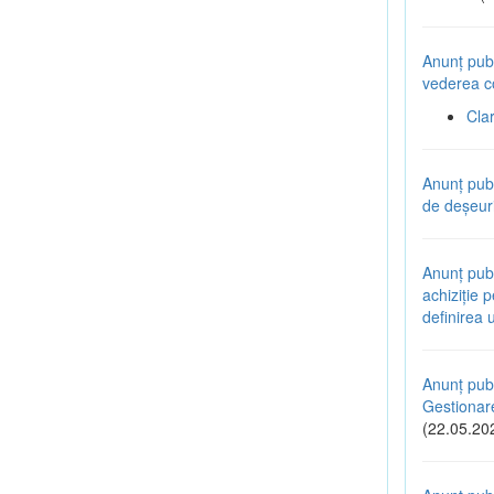
Anunț publ
vederea co
Cla
Anunț pub
de deșeuri
Anunț publ
achiziție 
definirea 
Anunț publ
Gestionare
(22.05.20