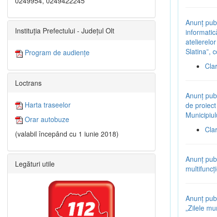
0249954, 0249422245
Anunț pub
Instituția Prefectului - Județul Olt
informatic
atelierelo
Slatina”
Program de audiențe
Cla
Loctrans
Anunț pub
Harta traseelor
de proiect 
Municipiul
Orar autobuze
Cla
(valabil începând cu 1 iunie 2018)
Anunț pub
Legături utile
multifuncț
Anunț pub
„Zilele mun