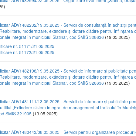
icitar ADV1482994/22.05.2025 - Organizare eveniment „Slatina, orașul 
25)
icitar ADV1482232/19.05.2025 - Servicii de consultanță în achiziții pen
„Reabilitare, modernizare, extindere și dotare clădire pentru înființarea c
ionale integrat în municipiul Slatina”, cod SMIS 328636
(19.05.2025)
rificare nr. 51171/21.05.2025
rificare nr. 51172/21.05.2025
icitar ADV1482198/19.05.2025 - Servicii de informare și publicitate pen
„Reabilitare, modernizare, extindere și dotare clădire pentru înființarea c
ionale integrat în municipiul Slatina”, cod SMIS 328636
(19.05.2025)
icitar ADV1481111/13.05.2025 - Servicii de informare și publicitate pen
cu titlul „Extindere sistem integrat de management al traficului în Municip
 cod SMIS 321905
(13.05.2025)
icitar ADV1480443/08.05.2025 - Servicii pentru organizarea proceduril