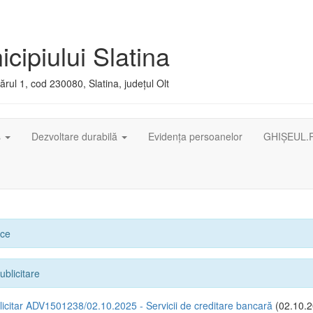
cipiului Slatina
rul 1, cod 230080, Slatina, județul Olt
ș
Dezvoltare durabilă
Evidența persoanelor
GHIȘEUL.
ice
ublicitare
icitar ADV1501238/02.10.2025 - Servicii de creditare bancară
(02.10.2