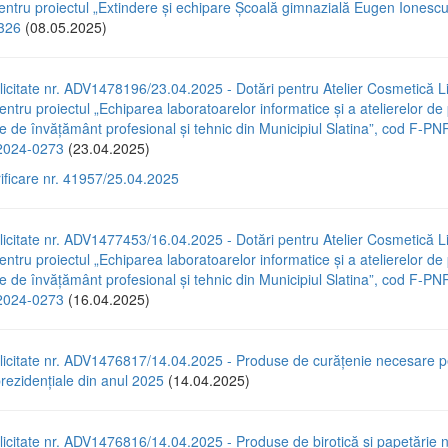
pentru proiectul „Extindere și echipare Școală gimnazială Eugen Ionescu
326
(08.05.2025)
icitate nr. ADV1478196/23.04.2025 - Dotări pentru Atelier Cosmetică Li
entru proiectul „Echiparea laboratoarelor informatice și a atelierelor de
ile de învățământ profesional și tehnic din Municipiul Slatina”, cod F-P
024-0273
(23.04.2025)
rificare nr. 41957/25.04.2025
icitate nr. ADV1477453/16.04.2025 - Dotări pentru Atelier Cosmetică Li
entru proiectul „Echiparea laboratoarelor informatice și a atelierelor de
ile de învățământ profesional și tehnic din Municipiul Slatina”, cod F-P
024-0273
(16.04.2025)
licitate nr. ADV1476817/14.04.2025 - Produse de curățenie necesare p
prezidențiale din anul 2025
(14.04.2025)
icitate nr. ADV1476816/14.04.2025 - Produse de birotică și papetărie