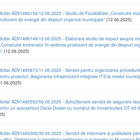
icitar ADV1486154/12.06.2025 - Studiu de Fezabilitate „Construire inci
oducerii de energie din deșeuri organice municipale”
(12.06.2025)
licitar ADV1486148/12.06.2025 - Elaborare studiu de impact asupra med
 „Construire incinerator în vederea producerii de energie din deșeuri or
e”
(12.06.2025)
icitar ADV1485873/11.06.2025 - Servicii pentru organizarea proceduril
entru proiectul „Asigurarea infrastructurii integrate ITS la nivelul municip
1.06.2025)
icitar ADV1485552/06.06.2025 - Achiziționare servicii de asigurare facu
tru un autovehicul Dacia Duster cu numărul de înmatriculare OT-4
25)
icitar ADV1484300/30.05.2025 - Servicii de informare și publicitate pen
u titlul „Digitalizare în beneficiul cetățenilor și al firmelor în Municipiul S