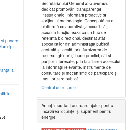
Secretariatului General al Guvernului,
dedicat promovării transparenței
instituționale, informării proactive și
sprijinului metodologic. Concepută ca o
platformă colaborativă și accesibilă,
aceasta funcționează ca un hub de
referință bidirecțional, destinat atât
 și punere
specialiștilor din administrația publică
Municipiul
centrală și locală, prin furnizarea de
resurse, ghiduri și bune practici, cât și
părților interesate, prin facilitarea accesului
la informații relevante, instrumente de
ranța la
consultare și mecanisme de participare și
monitorizare publică.
Centrul de resurse
tibile
Anunț important acordare ajutor pentru
încălzirea locuinței și supliment pentru
25)
energie