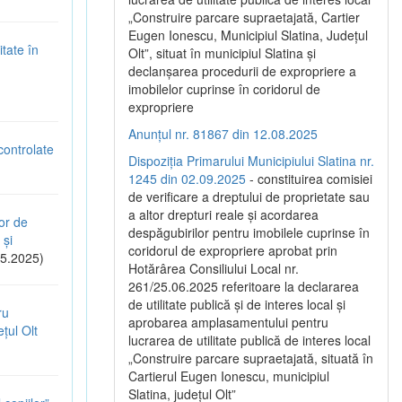
„Construire parcare supraetajată, Cartier
Eugen Ionescu, Municipiul Slatina, Județul
tate în
Olt”, situat în municipiul Slatina și
declanșarea procedurii de expropriere a
imobilelor cuprinse în coridorul de
expropriere
Anunțul nr. 81867 din 12.08.2025
controlate
Dispoziția Primarului Municipiului Slatina nr.
1245 din 02.09.2025
- constituirea comisiei
de verificare a dreptului de proprietate sau
a altor drepturi reale și acordarea
or de
despăgubirilor pentru imobilele cuprinse în
 și
coridorul de expropriere aprobat prin
5.2025)
Hotărârea Consiliului Local nr.
261/25.06.2025 referitoare la declararea
de utilitate publică și de interes local și
ru
aprobarea amplasamentului pentru
țul Olt
lucrarea de utilitate publică de interes local
„Construire parcare supraetajată, situată în
Cartierul Eugen Ionescu, municipiul
Slatina, județul Olt”