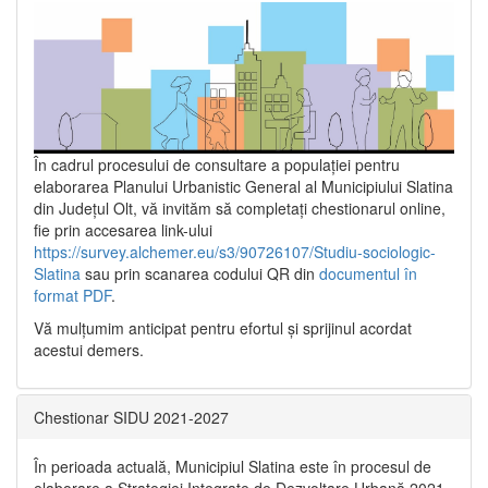
În cadrul procesului de consultare a populaţiei pentru
elaborarea Planului Urbanistic General al Municipiului Slatina
din Județul Olt, vă invităm să completați chestionarul online,
fie prin accesarea link-ului
https://survey.alchemer.eu/s3/90726107/Studiu-sociologic-
Slatina
sau prin scanarea codului QR din
documentul în
format PDF
.
Vă mulţumim anticipat pentru efortul şi sprijinul acordat
acestui demers.
Chestionar SIDU 2021-2027
În perioada actuală, Municipiul Slatina este în procesul de
elaborare a Strategiei Integrate de Dezvoltare Urbană 2021‐