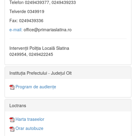
Telefon 0249439377, 0249439233
Telverde 0349919
Fax: 0249439336
e-mail:
office@primariaslatina.ro
Intervenții Poliția Locală Slatina
0249954, 0249422245
Instituția Prefectului - Județul Olt
Program de audiențe
Loctrans
Harta traseelor
Orar autobuze