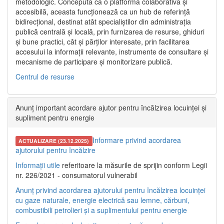
metodologic. Concepută ca o platformă colaborativă și
accesibilă, aceasta funcționează ca un hub de referință
bidirecțional, destinat atât specialiștilor din administrația
publică centrală și locală, prin furnizarea de resurse, ghiduri
și bune practici, cât și părților interesate, prin facilitarea
accesului la informații relevante, instrumente de consultare și
mecanisme de participare și monitorizare publică.
Centrul de resurse
Anunț important acordare ajutor pentru încălzirea locuinței și
supliment pentru energie
Informare privind acordarea
ACTUALIZARE (23.12.2025)
ajutorului pentru încălzire
Informații utile
referitoare la măsurile de sprijin conform Legii
nr. 226/2021 - consumatorul vulnerabil
Anunț privind acordarea ajutorului pentru încălzirea locuinței
cu gaze naturale, energie electrică sau lemne, cărbuni,
combustibili petrolieri și a suplimentului pentru energie