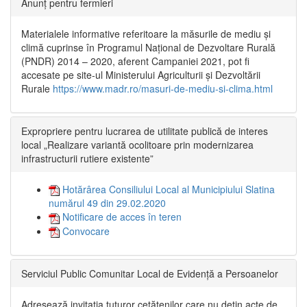
Anunț pentru fermieri
Materialele informative referitoare la măsurile de mediu și
climă cuprinse în Programul Național de Dezvoltare Rurală
(PNDR) 2014 – 2020, aferent Campaniei 2021, pot fi
accesate pe site-ul Ministerului Agriculturii și Dezvoltării
Rurale
https://www.madr.ro/masuri-de-mediu-si-clima.html
Expropriere pentru lucrarea de utilitate publică de interes
local „Realizare variantă ocolitoare prin modernizarea
infrastructurii rutiere existente”
Hotărârea Consiliului Local al Municipiului Slatina
numărul 49 din 29.02.2020
Notificare de acces în teren
Convocare
Serviciul Public Comunitar Local de Evidență a Persoanelor
Adresează invitația tuturor cetățenilor care nu dețin acte de