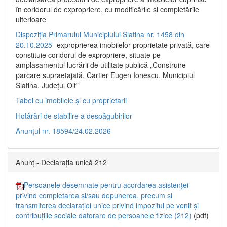
în coridorul de expropriere, cu modificările şi completările
ulterioare
Dispoziția Primarului Municipiului Slatina nr. 1458 din
20.10.2025
- exproprierea imobilelor proprietate privată, care
constituie coridorul de expropriere, situate pe
amplasamentul lucrării de utilitate publică „Construire
parcare supraetajată, Cartier Eugen Ionescu, Municipiul
Slatina, Județul Olt”
Tabel cu imobilele și cu proprietarii
Hotărâri de stabilire a despăgubirilor
Anunțul nr. 18594/24.02.2026
Anunț - Declarația unică 212
Persoanele desemnate pentru acordarea asistenței
privind completarea și/sau depunerea, precum și
transmiterea declarației unice privind impozitul pe venit și
contribuțiile sociale datorare de persoanele fizice (212)
(pdf)