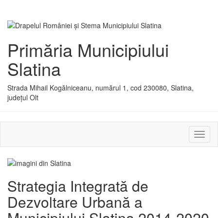
Primăria Municipiului
Slatina
Strada Mihail Kogălniceanu, numărul 1, cod 230080, Slatina,
județul Olt
Activ
sau
dezac
meniu
Strategia Integrată de
Dezvoltare Urbană a
Municipiului Slatina 2014-2020