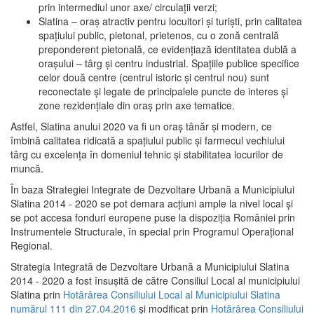
prin intermediul unor axe/ circulații verzi;
Slatina – oraş atractiv pentru locuitori şi turişti, prin calitatea
spaţiului public, pietonal, prietenos, cu o zonă centrală
preponderent pietonală, ce evidenţiază identitatea dublă a
oraşului – târg şi centru industrial. Spaţiile publice specifice
celor două centre (centrul istoric şi centrul nou) sunt
reconectate şi legate de principalele puncte de interes şi
zone rezidenţiale din oraş prin axe tematice.
Astfel, Slatina anului 2020 va fi un oraş tânăr şi modern, ce
îmbină calitatea ridicată a spaţiului public şi farmecul vechiului
târg cu excelenţa în domeniul tehnic şi stabilitatea locurilor de
muncă.
În baza Strategiei Integrate de Dezvoltare Urbană a Municipiului
Slatina 2014 - 2020 se pot demara acţiuni ample la nivel local şi
se pot accesa fonduri europene puse la dispoziţia României prin
Instrumentele Structurale, în special prin Programul Operațional
Regional.
Strategia Integrată de Dezvoltare Urbană a Municipiului Slatina
2014 - 2020 a fost însuşită de către Consiliul Local al municipiului
Slatina prin
Hotărârea Consiliului Local al Municipiului Slatina
numărul 111 din 27.04.2016
și modificat prin
Hotărârea Consiliului