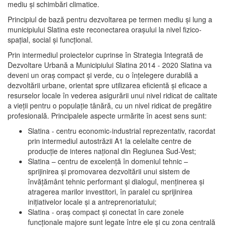
mediu şi schimbări climatice.
Principiul de bază pentru dezvoltarea pe termen mediu şi lung a
municipiului Slatina este reconectarea oraşului la nivel fizico-
spaţial, social şi funcţional.
Prin intermediul proiectelor cuprinse în Strategia Integrată de
Dezvoltare Urbană a Municipiului Slatina 2014 - 2020 Slatina va
deveni un oraş compact şi verde, cu o înţelegere durabilă a
dezvoltării urbane, orientat spre utilizarea eficientă şi eficace a
resurselor locale în vederea asigurării unui nivel ridicat de calitate
a vieţii pentru o populaţie tânără, cu un nivel ridicat de pregătire
profesională. Principalele aspecte urmărite în acest sens sunt:
Slatina - centru economic-industrial reprezentativ, racordat
prin intermediul autostrăzii A1 la celelalte centre de
producţie de interes naţional din Regiunea Sud-Vest;
Slatina – centru de excelenţă în domeniul tehnic –
sprijinirea şi promovarea dezvoltării unui sistem de
învăţământ tehnic performant şi dialogul, menţinerea şi
atragerea marilor investitori, în paralel cu sprijinirea
iniţiativelor locale şi a antreprenoriatului;
Slatina - oraş compact şi conectat în care zonele
funcţionale majore sunt legate între ele şi cu zona centrală