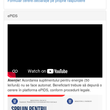
Formular cerere-declarație pe proprie răspundere
ePIDS
Atenție!
Acordarea suplimentului pentru energie (50
lei/lună) nu se face automat. Beneficiarii trebuie să depună o
cerere în platforma ePIDS, conform procedurii legale.