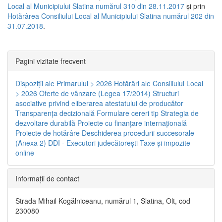
Local al Municipiului Slatina numărul 310 din 28.11.2017
și prin
Hotărârea Consiliului Local al Municipiului Slatina numărul 202 din
31.07.2018
.
Pagini vizitate frecvent
Dispoziţii ale Primarului > 2026
Hotărâri ale Consiliului Local
> 2026
Oferte de vânzare (Legea 17/2014)
Structuri
asociative privind eliberarea atestatului de producător
Transparenţa decizională
Formulare cereri tip
Strategia de
dezvoltare durabilă
Proiecte cu finanţare internaţională
Proiecte de hotărâre
Deschiderea procedurii succesorale
(Anexa 2)
DDI - Executori judecătorești
Taxe şi impozite
online
Informaţii de contact
Strada Mihail Kogălniceanu, numărul 1, Slatina, Olt, cod
230080