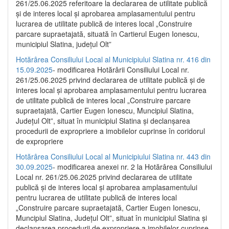
261/25.06.2025 referitoare la declararea de utilitate publică
și de interes local și aprobarea amplasamentului pentru
lucrarea de utilitate publică de interes local „Construire
parcare supraetajată, situată în Cartierul Eugen Ionescu,
municipiul Slatina, județul Olt”
Hotărârea Consiliului Local al Municipiului Slatina nr. 416 din
15.09.2025
- modificarea Hotărârii Consiliului Local nr.
261/25.06.2025 privind declararea de utilitate publică și de
interes local și aprobarea amplasamentului pentru lucrarea
de utilitate publică de interes local „Construire parcare
supraetajată, Cartier Eugen Ionescu, Muncipiul Slatina,
Județul Olt”, situat în municipiul Slatina și declanșarea
procedurii de expropriere a imobilelor cuprinse în coridorul
de expropriere
Hotărârea Consiliului Local al Municipiului Slatina nr. 443 din
30.09.2025
- modificarea anexei nr. 2 la Hotărârea Consiliului
Local nr. 261/25.06.2025 privind declararea de utilitate
publică şi de interes local şi aprobarea amplasamentului
pentru lucrarea de utilitate publică de interes local
„Construire parcare supraetajată, Cartier Eugen Ionescu,
Muncipiul Slatina, Judeţul Olt”, situat în municipiul Slatina şi
declanşarea procedurii de expropriere a imobilelor cuprinse