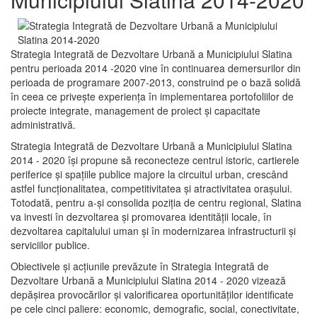
Strategia Integrată de Dezvoltare Urbană a Municipiului Slatina
pentru perioada 2014 -2020 vine în continuarea demersurilor din
perioada de programare 2007-2013, construind pe o bază solidă
în ceea ce priveşte experienţa în implementarea portofoliilor de
proiecte integrate, management de proiect și capacitate
administrativă.
Strategia Integrată de Dezvoltare Urbană a Municipiului Slatina
2014 - 2020 își propune să reconecteze centrul istoric, cartierele
periferice şi spaţiile publice majore la circuitul urban, crescând
astfel funcţionalitatea, competitivitatea şi atractivitatea oraşului.
Totodată, pentru a-şi consolida poziţia de centru regional, Slatina
va investi în dezvoltarea şi promovarea identităţii locale, în
dezvoltarea capitalului uman şi în modernizarea infrastructurii şi
serviciilor publice.
Obiectivele şi acţiunile prevăzute în Strategia Integrată de
Dezvoltare Urbană a Municipiului Slatina 2014 - 2020 vizează
depășirea provocărilor şi valorificarea oportunităţilor identificate
pe cele cinci paliere: economic, demografic, social, conectivitate,