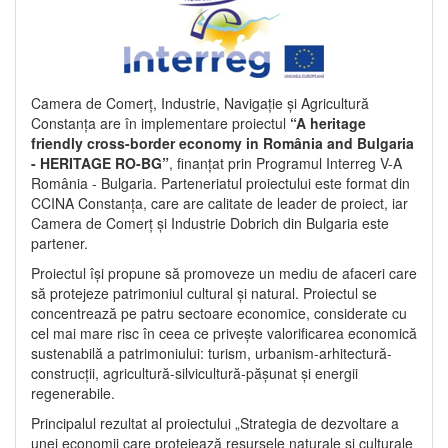
Camera de Comerț, Industrie, Navigație și Agricultură
Constanța are în implementare proiectul
“A heritage
friendly cross-border economy in România and Bulgaria
- HERITAGE RO-BG”
, finanțat prin Programul Interreg V-A
România - Bulgaria. Parteneriatul proiectului este format din
CCINA Constanța, care are calitate de leader de proiect, iar
Camera de Comerț și Industrie Dobrich din Bulgaria este
partener.
Proiectul își propune să promoveze un mediu de afaceri care
să protejeze patrimoniul cultural și natural. Proiectul se
concentrează pe patru sectoare economice, considerate cu
cel mai mare risc în ceea ce privește valorificarea economică
sustenabilă a patrimoniului: turism, urbanism-arhitectură-
construcții, agricultură-silvicultură-pășunat și energii
regenerabile.
Principalul rezultat al proiectului „Strategia de dezvoltare a
unei economii care protejează resursele naturale și culturale