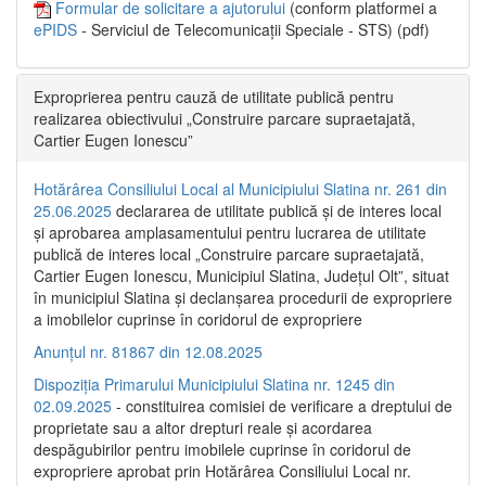
Formular de solicitare a ajutorului
(conform platformei a
ePIDS
- Serviciul de Telecomunicații Speciale - STS) (pdf)
Exproprierea pentru cauză de utilitate publică pentru
realizarea obiectivului „Construire parcare supraetajată,
Cartier Eugen Ionescu”
Hotărârea Consiliului Local al Municipiului Slatina nr. 261 din
25.06.2025
declararea de utilitate publică și de interes local
și aprobarea amplasamentului pentru lucrarea de utilitate
publică de interes local „Construire parcare supraetajată,
Cartier Eugen Ionescu, Municipiul Slatina, Județul Olt”, situat
în municipiul Slatina și declanșarea procedurii de expropriere
a imobilelor cuprinse în coridorul de expropriere
Anunțul nr. 81867 din 12.08.2025
Dispoziția Primarului Municipiului Slatina nr. 1245 din
02.09.2025
- constituirea comisiei de verificare a dreptului de
proprietate sau a altor drepturi reale și acordarea
despăgubirilor pentru imobilele cuprinse în coridorul de
expropriere aprobat prin Hotărârea Consiliului Local nr.