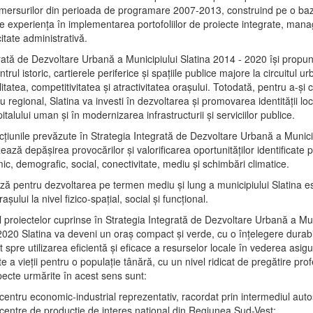
mersurilor din perioada de programare 2007-2013, construind pe o baz
e experienţa în implementarea portofoliilor de proiecte integrate, ma
itate administrativă.
rată de Dezvoltare Urbană a Municipiului Slatina 2014 - 2020 își propu
rul istoric, cartierele periferice şi spaţiile publice majore la circuitul 
litatea, competitivitatea şi atractivitatea oraşului. Totodată, pentru a-şi 
u regional, Slatina va investi în dezvoltarea şi promovarea identităţii loc
talului uman şi în modernizarea infrastructurii şi serviciilor publice.
acţiunile prevăzute în Strategia Integrată de Dezvoltare Urbană a Municip
ază depășirea provocărilor şi valorificarea oportunităţilor identificate p
ic, demografic, social, conectivitate, mediu şi schimbări climatice.
ază pentru dezvoltarea pe termen mediu şi lung a municipiului Slatina e
şului la nivel fizico-spaţial, social şi funcţional.
l proiectelor cuprinse în Strategia Integrată de Dezvoltare Urbană a Mun
2020 Slatina va deveni un oraş compact şi verde, cu o înţelegere durabil
 spre utilizarea eficientă şi eficace a resurselor locale în vederea asigur
ate a vieţii pentru o populaţie tânără, cu un nivel ridicat de pregătire pro
pecte urmărite în acest sens sunt:
 centru economic-industrial reprezentativ, racordat prin intermediul autos
 centre de producţie de interes naţional din Regiunea Sud-Vest;