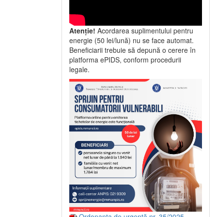
Atenție!
Acordarea suplimentului pentru
energie (50 lei/lună) nu se face automat.
Beneficiarii trebuie să depună o cerere în
platforma ePIDS, conform procedurii
legale.
Ordonanța de urgență nr. 35/2025