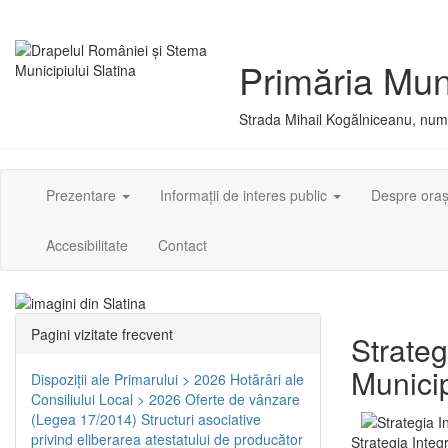
Primăria Muni
Strada Mihail Kogălniceanu, numă
Prezentare
Informații de interes public
Despre ora
Accesibilitate
Contact
Pagini vizitate frecvent
Strateg
Municip
Dispoziţii ale Primarului > 2026
Hotărâri ale
Consiliului Local > 2026
Oferte de vânzare
(Legea 17/2014)
Structuri asociative
privind eliberarea atestatului de producător
Strategia Integ