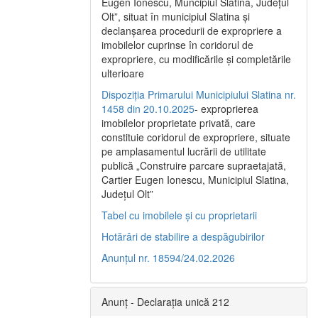
Eugen Ionescu, Muncipiul Slatina, Judeţul
Olt”, situat în municipiul Slatina şi
declanşarea procedurii de expropriere a
imobilelor cuprinse în coridorul de
expropriere, cu modificările şi completările
ulterioare
Dispoziția Primarului Municipiului Slatina nr.
1458 din 20.10.2025
- exproprierea
imobilelor proprietate privată, care
constituie coridorul de expropriere, situate
pe amplasamentul lucrării de utilitate
publică „Construire parcare supraetajată,
Cartier Eugen Ionescu, Municipiul Slatina,
Județul Olt”
Tabel cu imobilele și cu proprietarii
Hotărâri de stabilire a despăgubirilor
Anunțul nr. 18594/24.02.2026
Anunț - Declarația unică 212