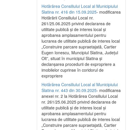
Hotărârea Consiliului Local al Municipiului
Slatina nr. 416 din 15.09.2025
- modificarea
Hotărârii Consiliului Local nr.
261/25.06.2025 privind declararea de
utilitate publică și de interes local și
aprobarea amplasamentului pentru
lucrarea de utilitate publică de interes local
„Construire parcare supraetajată, Cartier
Eugen Ionescu, Muncipiul Slatina, Județul
Olt”, situat în municipiul Slatina și
declanșarea procedurii de expropriere a
imobilelor cuprinse în coridorul de
expropriere
Hotărârea Consiliului Local al Municipiului
Slatina nr. 443 din 30.09.2025
- modificarea
anexei nr. 2 la Hotărârea Consiliului Local
nr. 261/25.06.2025 privind declararea de
utilitate publică şi de interes local şi
aprobarea amplasamentului pentru
lucrarea de utilitate publică de interes local
„Construire parcare supraetajată, Cartier