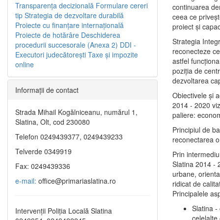
Transparenţa decizională
Formulare cereri
continuarea de
tip
Strategia de dezvoltare durabilă
ceea ce priveşt
Proiecte cu finanţare internaţională
proiect și capac
Proiecte de hotărâre
Deschiderea
Strategia Integ
procedurii succesorale (Anexa 2)
DDI -
reconecteze cent
Executori judecătorești
Taxe şi impozite
astfel funcţiona
online
poziţia de centr
dezvoltarea capi
Informaţii de contact
Obiectivele şi 
2014 - 2020 vize
Strada Mihail Kogălniceanu, numărul 1,
paliere: econom
Slatina, Olt, cod 230080
Principiul de b
Telefon 0249439377, 0249439233
reconectarea ora
Telverde 0349919
Prin intermediu
Slatina 2014 - 
Fax: 0249439336
urbane, orientat
e-mail:
office@primariaslatina.ro
ridicat de calit
Principalele as
Slatina -
Intervenții Poliția Locală Slatina
celelalte