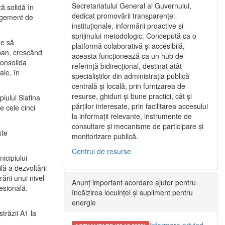
Secretariatului General al Guvernului,
ă solidă în
dedicat promovării transparenței
nagement de
instituționale, informării proactive și
sprijinului metodologic. Concepută ca o
ne să
platformă colaborativă și accesibilă,
urban, crescând
aceasta funcționează ca un hub de
consolida
referință bidirecțional, destinat atât
ale, în
specialiștilor din administrația publică
centrală și locală, prin furnizarea de
resurse, ghiduri și bune practici, cât și
iului Slatina
părților interesate, prin facilitarea accesului
e cele cinci
la informații relevante, instrumente de
consultare și mecanisme de participare și
ste
monitorizare publică.
Centrul de resurse
icipiului
ă a dezvoltării
ării unui nivel
Anunț important acordare ajutor pentru
fesională.
încălzirea locuinței și supliment pentru
energie
trăzii A1 la