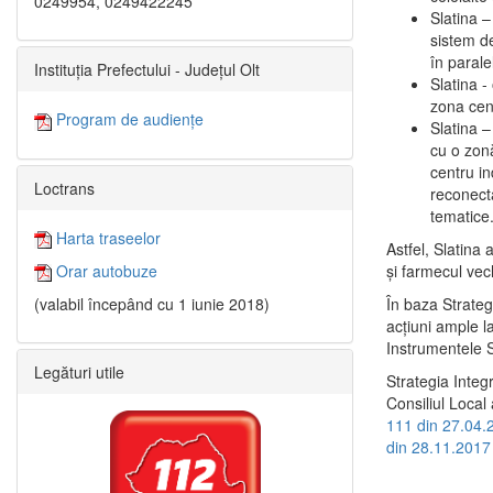
0249954, 0249422245
Slatina –
sistem de
în paralel
Instituția Prefectului - Județul Olt
Slatina -
zona cent
Program de audiențe
Slatina – 
cu o zonă
centru in
Loctrans
reconecta
tematice
Harta traseelor
Astfel, Slatina 
şi farmecul vec
Orar autobuze
În baza Strateg
(valabil începând cu 1 iunie 2018)
acţiuni ample l
Instrumentele S
Legături utile
Strategia Integ
Consiliul Local 
111 din 27.04.
din 28.11.2017