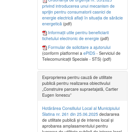
privind introducerea unui mecanism de
sprijin pentru consumatorii casnici de
energie electrică aflați în situația de sărăcie
energetică
(pdf)
Informații utile pentru beneficiarii
tichetului electronic de energie
(pdf)
Formular de solicitare a ajutorului
(conform platformei a
ePIDS
- Serviciul de
Telecomunicații Speciale - STS) (pdf)
Exproprierea pentru cauză de utilitate
publică pentru realizarea obiectivului
„Construire parcare supraetajată, Cartier
Eugen Ionescu”
Hotărârea Consiliului Local al Municipiului
Slatina nr. 261 din 25.06.2025
declararea
de utilitate publică și de interes local și
aprobarea amplasamentului pentru
lucrarea de utilitate publică de interes local