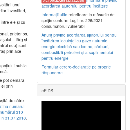
Informare privind
ACTUALIZARE (23.12.2025)
oltării unui
acordarea ajutorului pentru încălzire
or investitori,
Informații utile
referitoare la măsurile de
sprijin conform Legii nr. 226/2021 -
între ele şi cu
consumatorul vulnerabil
etonal, prietenos,
Anunț privind acordarea ajutorului pentru
şului – târg şi
încălzirea locuinței cu gaze naturale,
entrul nou) sunt
energie electrică sau lemne, cărbuni,
raş prin axe
combustibili petrolieri și a suplimentului
pentru energie
spaţiului public
Formular cerere-declarație pe proprie
uncă.
răspundere
 se pot demara
iei prin
ePIDS
uşită de către
latina numărul
a numărul 310
 din 31.07.2018
.