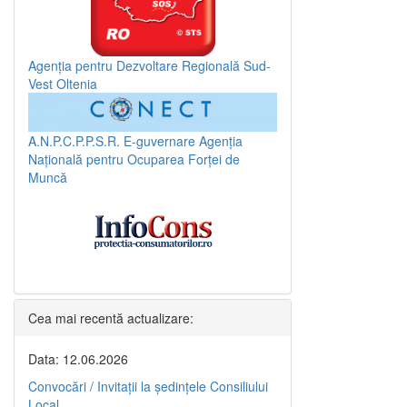
Agenția pentru Dezvoltare Regională Sud-
Vest Oltenia
A.N.P.C.P.P.S.R.
E-guvernare
Agenția
Națională pentru Ocuparea Forței de
Muncă
Cea mai recentă actualizare:
Data: 12.06.2026
Convocări / Invitaţii la şedinţele Consiliului
Local