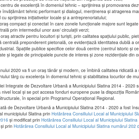
 centru de excelenţă în domeniul tehnic – sprijinirea şi promovarea dezv
 învăţământ tehnic performant şi dialogul, menţinerea şi atragerea maril
 cu sprijinirea iniţiativelor locale şi a antreprenoriatului;
 oraş compact şi conectat în care zonele funcţionale majore sunt legate 
rală prin intermediul unor axe/ circulații verzi;
oraş atractiv pentru locuitori şi turişti, prin calitatea spaţiului public, pi
 centrală preponderent pietonală, ce evidenţiază identitatea dublă a ora
dustrial. Spaţiile publice specifice celor două centre (centrul istoric şi c
te şi legate de principalele puncte de interes şi zone rezidenţiale din o
.
anului 2020 va fi un oraş tânăr şi modern, ce îmbină calitatea ridicată a 
hiului târg cu excelenţa în domeniul tehnic şi stabilitatea locurilor de m
iei Integrate de Dezvoltare Urbană a Municipiului Slatina 2014 - 2020
a nivel local şi se pot accesa fonduri europene puse la dispoziţia Român
tructurale, în special prin Programul Operațional Regional.
rată de Dezvoltare Urbană a Municipiului Slatina 2014 - 2020 a fost îns
al municipiului Slatina prin
Hotărârea Consiliului Local al Municipiului S
2016
și modificat prin
Hotărârea Consiliului Local al Municipiului Slatin
și prin
Hotărârea Consiliului Local al Municipiului Slatina numărul 202