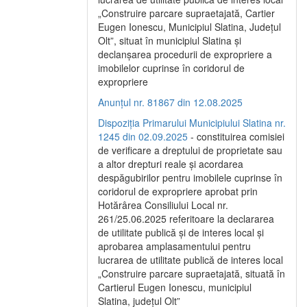
„Construire parcare supraetajată, Cartier
Eugen Ionescu, Municipiul Slatina, Județul
Olt”, situat în municipiul Slatina și
declanșarea procedurii de expropriere a
imobilelor cuprinse în coridorul de
expropriere
Anunțul nr. 81867 din 12.08.2025
Dispoziția Primarului Municipiului Slatina nr.
1245 din 02.09.2025
- constituirea comisiei
de verificare a dreptului de proprietate sau
a altor drepturi reale și acordarea
despăgubirilor pentru imobilele cuprinse în
coridorul de expropriere aprobat prin
Hotărârea Consiliului Local nr.
261/25.06.2025 referitoare la declararea
de utilitate publică și de interes local și
aprobarea amplasamentului pentru
lucrarea de utilitate publică de interes local
„Construire parcare supraetajată, situată în
Cartierul Eugen Ionescu, municipiul
Slatina, județul Olt”