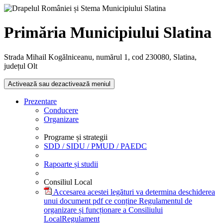
Primăria Municipiului Slatina
Strada Mihail Kogălniceanu, numărul 1, cod 230080, Slatina,
județul Olt
Activează sau dezactivează meniul
Prezentare
Conducere
Organizare
Programe și strategii
SDD / SIDU / PMUD / PAEDC
Rapoarte și studii
Consiliul Local
Accesarea acestei legături va determina deschiderea
unui document pdf ce conține Regulamentul de
organizare și funcționare a Consiliului
Local
Regulament