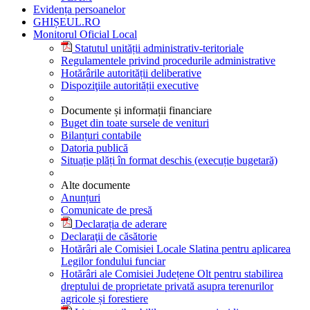
Evidența persoanelor
GHIȘEUL.RO
Monitorul Oficial Local
Statutul unității administrativ-teritoriale
Regulamentele privind procedurile administrative
Hotărârile autorității deliberative
Dispoziţiile autorității executive
Documente și informații financiare
Buget din toate sursele de venituri
Bilanțuri contabile
Datoria publică
Situație plăți în format deschis (execuție bugetară)
Alte documente
Anunțuri
Comunicate de presă
Declarația de aderare
Declaraţii de căsătorie
Hotărâri ale Comisiei Locale Slatina pentru aplicarea
Legilor fondului funciar
Hotărâri ale Comisiei Județene Olt pentru stabilirea
dreptului de proprietate privată asupra terenurilor
agricole și forestiere