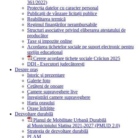
361/2022)
Protecția datelor cu caracter personal
Publicații de vânzare licitații publice
Reabilitarea termică
Regimul finanțărilor nerambursabile
Structuri asociative privind eliberarea atestatului de
producător
Taxe şi impozite online
Acordarea tichetelor sociale pe suport electronic pentru
sprijin educațional
Cerere acordare tichete sociale Crăciun 2025
DDI - Executori judecătorești
Despre oraș
Istoric şi prezentare
Galerie foto
Cetățeni de onoare
Camere supraveghere live
Înregistrări camere supraveghere
Harta oraşului
Oraşe înfrăţite
Dezvoltare durabilă
Planul de Mobilitate Urbană Durabilă
al Municipiului Slatina 2021-2027 (PMUD 2.0)
Strategia de dezvoltare durabilă
PLAM