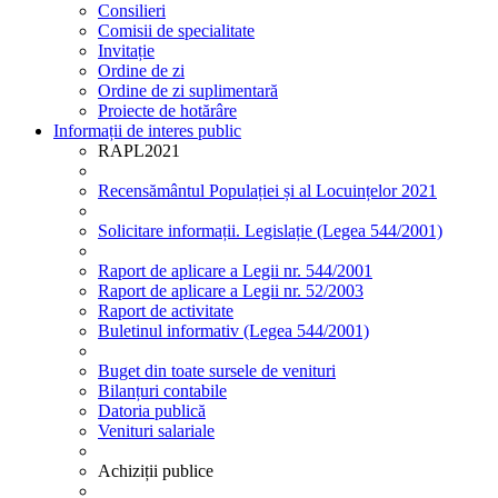
Consilieri
Comisii de specialitate
Invitație
Ordine de zi
Ordine de zi suplimentară
Proiecte de hotărâre
Informații de interes public
RAPL2021
Recensământul Populației și al Locuințelor 2021
Solicitare informații. Legislație (Legea 544/2001)
Raport de aplicare a Legii nr. 544/2001
Raport de aplicare a Legii nr. 52/2003
Raport de activitate
Buletinul informativ (Legea 544/2001)
Buget din toate sursele de venituri
Bilanțuri contabile
Datoria publică
Venituri salariale
Achiziții publice