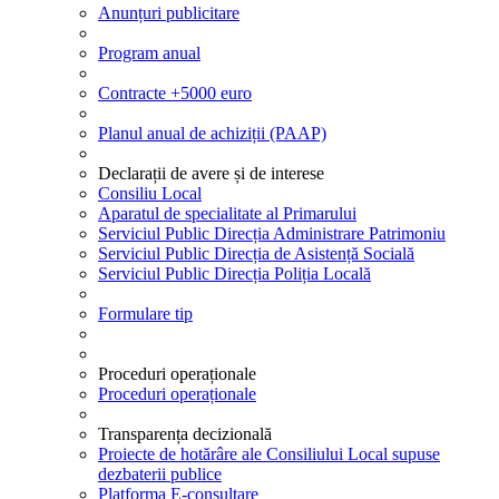
Anunțuri publicitare
Program anual
Contracte +5000 euro
Planul anual de achiziții (PAAP)
Declarații de avere și de interese
Consiliu Local
Aparatul de specialitate al Primarului
Serviciul Public Direcția Administrare Patrimoniu
Serviciul Public Direcția de Asistență Socială
Serviciul Public Direcția Poliția Locală
Formulare tip
Proceduri operaționale
Proceduri operaționale
Transparența decizională
Proiecte de hotărâre ale Consiliului Local supuse
dezbaterii publice
Platforma E-consultare