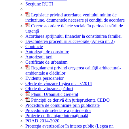
Secțiune RUTI
Legislație privind acordarea venitului minim de
incluziune, dcumentele necesare și condiții de acordare
Cerere acordare tichete sociale în perioada stării de
urgență
Acordarea sprijinului financiar la constituirea familiei
Deschiderea procedurii succesorale (Anexa nr. 2)
Contracte
Autorizaţii de construire
Autorizații taxi
Certificate de urbanism
Regulament privind creşterea calităţii arhitectural-
ambientale a clădirilor
Evidența persoanelor
Oferte de vânzare Legea nr. 17/2014
Oferte de vânzare - păduri
Planul Urbanistic General
Principii ce derivă din jurisprudența CEDO
Procedura de comunicare prin publicitate
Procedura de selectare a partenerilor
Proiecte cu finanţare internaţională
POAD 2014-2020
Protecția avertizorilor în interes public (Legea nr.