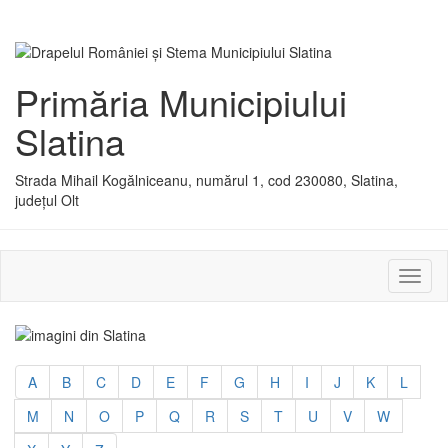
Primăria Municipiului
Slatina
Strada Mihail Kogălniceanu, numărul 1, cod 230080, Slatina,
județul Olt
Activ
sau
dezac
meniu
A
B
C
D
E
F
G
H
I
J
K
L
M
N
O
P
Q
R
S
T
U
V
W