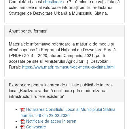
Completând acest
chestionar
de 7-10 minute ne veți ajuta să
colectam cele mai valoroase informații pentru redactarea
Strategiei de Dezvoltare Urbană a Municipiului Slatina.
Anunț pentru fermieri
Materialele informative referitoare la măsurile de mediu și
climă cuprinse în Programul Național de Dezvoltare Rurală
(PNDR) 2014 – 2020, aferent Campaniei 2021, pot fi
accesate pe site-ul Ministerului Agriculturii și Dezvoltării
Rurale
https://www.madr.ro/masuri-de-mediu-si-clima.html
Expropriere pentru lucrarea de utilitate publică de interes
local „Realizare variantă ocolitoare prin modernizarea
infrastructurii rutiere existente”
Hotărârea Consiliului Local al Municipiului Slatina
numărul 49 din 29.02.2020
Notificare de acces în teren
Convocare