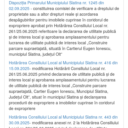
Dispoziția Primarului Municipiului Slatina nr. 1245 din
02.09.2025
- constituirea comisiei de verificare a dreptului de
proprietate sau a altor drepturi reale și acordarea
despăgubirilor pentru imobilele cuprinse în coridorul de
expropriere aprobat prin Hotărârea Consiliului Local nr.
261/25.06.2025 referitoare la declararea de utilitate publică
și de interes local și aprobarea amplasamentului pentru
lucrarea de utilitate publică de interes local „Construire
parcare supraetajată, situată în Cartierul Eugen Ionescu,
municipiul Slatina, județul Olt”
Hotărârea Consiliului Local al Municipiului Slatina nr. 416 din
15.09.2025
- modificarea Hotărârii Consiliului Local nr.
261/25.06.2025 privind declararea de utilitate publică și de
interes local și aprobarea amplasamentului pentru lucrarea
de utilitate publică de interes local „Construire parcare
supraetajată, Cartier Eugen Ionescu, Muncipiul Slatina,
Județul Olt”, situat în municipiul Slatina și declanșarea
procedurii de expropriere a imobilelor cuprinse în coridorul
de expropriere
Hotărârea Consiliului Local al Municipiului Slatina nr. 443 din
30.09.2025
- modificarea anexei nr. 2 la Hotărârea Consiliului