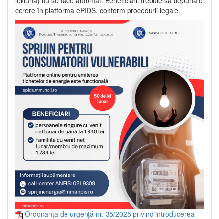
lei/lună) nu se face automat. Beneficiarii trebuie să depună o
cerere în platforma ePIDS, conform procedurii legale.
Ordonanța de urgență nr. 35/2025 privind introducerea