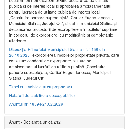
Local nr. 261/25.06.2025 privind declararea de utilitate
publică şi de interes local şi aprobarea amplasamentului
pentru lucrarea de utilitate publică de interes local
„Construire parcare supraetajată, Cartier Eugen Ionescu,
Muncipiul Slatina, Judeţul Olt”, situat în municipiul Slatina şi
declanşarea procedurii de expropriere a imobilelor cuprinse
în coridorul de expropriere, cu modificările şi completările
ulterioare
Dispoziția Primarului Municipiului Slatina nr. 1458 din
20.10.2025
- exproprierea imobilelor proprietate privată, care
constituie coridorul de expropriere, situate pe
amplasamentul lucrării de utilitate publică „Construire
parcare supraetajată, Cartier Eugen Ionescu, Municipiul
Slatina, Județul Olt”
Tabel cu imobilele și cu proprietarii
Hotărâri de stabilire a despăgubirilor
Anunțul nr. 18594/24.02.2026
Anunț - Declarația unică 212