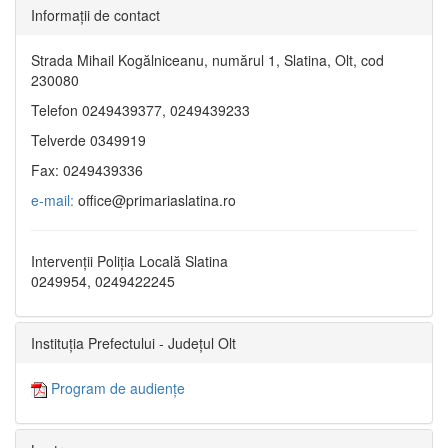
Informaţii de contact
Strada Mihail Kogălniceanu, numărul 1, Slatina, Olt, cod
230080
Telefon 0249439377, 0249439233
Telverde 0349919
Fax: 0249439336
e-mail:
office@primariaslatina.ro
Intervenții Poliția Locală Slatina
0249954, 0249422245
Instituția Prefectului - Județul Olt
Program de audiențe