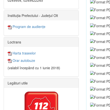
0249954, 0249422245
Instituția Prefectului - Județul Olt
Program de audiențe
Loctrans
Harta traseelor
Orar autobuze
(valabil începând cu 1 iunie 2018)
Legături utile