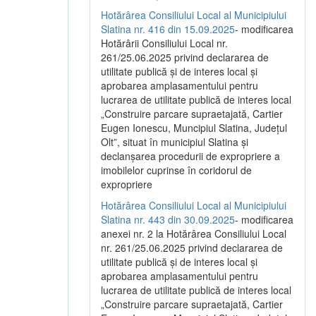
Hotărârea Consiliului Local al Municipiului
Slatina nr. 416 din 15.09.2025
- modificarea
Hotărârii Consiliului Local nr.
261/25.06.2025 privind declararea de
utilitate publică și de interes local și
aprobarea amplasamentului pentru
lucrarea de utilitate publică de interes local
„Construire parcare supraetajată, Cartier
Eugen Ionescu, Muncipiul Slatina, Județul
Olt”, situat în municipiul Slatina și
declanșarea procedurii de expropriere a
imobilelor cuprinse în coridorul de
expropriere
Hotărârea Consiliului Local al Municipiului
Slatina nr. 443 din 30.09.2025
- modificarea
anexei nr. 2 la Hotărârea Consiliului Local
nr. 261/25.06.2025 privind declararea de
utilitate publică şi de interes local şi
aprobarea amplasamentului pentru
lucrarea de utilitate publică de interes local
„Construire parcare supraetajată, Cartier