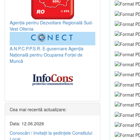
Agenția pentru Dezvoltare Regională Sud-
Vest Oltenia
A.N.P.C.P.P.S.R.
E-guvernare
Agenția
Națională pentru Ocuparea Forței de
Muncă
Cea mai recentă actualizare:
Data: 12.06.2026
Convocări / Invitaţii la şedinţele Consiliului
Local