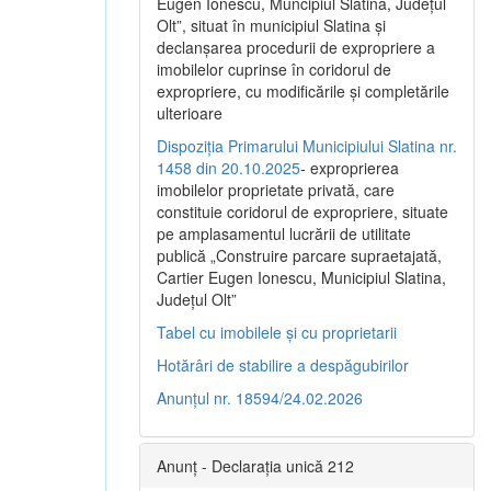
Eugen Ionescu, Muncipiul Slatina, Judeţul
Olt”, situat în municipiul Slatina şi
declanşarea procedurii de expropriere a
imobilelor cuprinse în coridorul de
expropriere, cu modificările şi completările
ulterioare
Dispoziția Primarului Municipiului Slatina nr.
1458 din 20.10.2025
- exproprierea
imobilelor proprietate privată, care
constituie coridorul de expropriere, situate
pe amplasamentul lucrării de utilitate
publică „Construire parcare supraetajată,
Cartier Eugen Ionescu, Municipiul Slatina,
Județul Olt”
Tabel cu imobilele și cu proprietarii
Hotărâri de stabilire a despăgubirilor
Anunțul nr. 18594/24.02.2026
Anunț - Declarația unică 212