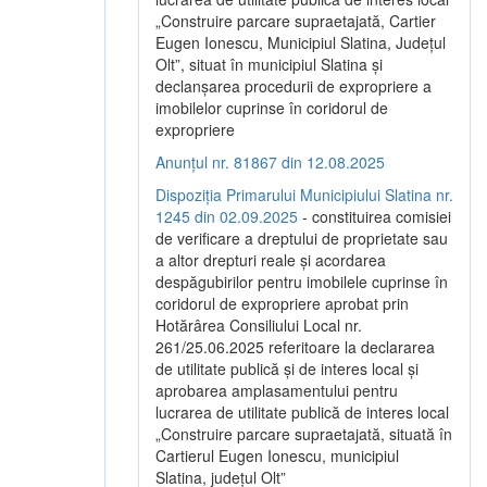
„Construire parcare supraetajată, Cartier
Eugen Ionescu, Municipiul Slatina, Județul
Olt”, situat în municipiul Slatina și
declanșarea procedurii de expropriere a
imobilelor cuprinse în coridorul de
expropriere
Anunțul nr. 81867 din 12.08.2025
Dispoziția Primarului Municipiului Slatina nr.
1245 din 02.09.2025
- constituirea comisiei
de verificare a dreptului de proprietate sau
a altor drepturi reale și acordarea
despăgubirilor pentru imobilele cuprinse în
coridorul de expropriere aprobat prin
Hotărârea Consiliului Local nr.
261/25.06.2025 referitoare la declararea
de utilitate publică și de interes local și
aprobarea amplasamentului pentru
lucrarea de utilitate publică de interes local
„Construire parcare supraetajată, situată în
Cartierul Eugen Ionescu, municipiul
Slatina, județul Olt”