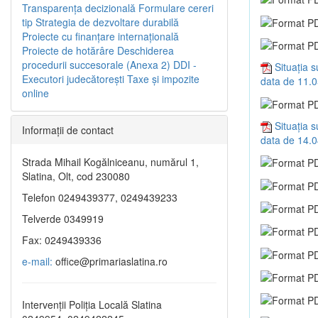
Transparenţa decizională
Formulare cereri
tip
Strategia de dezvoltare durabilă
Proiecte cu finanţare internaţională
Proiecte de hotărâre
Deschiderea
procedurii succesorale (Anexa 2)
DDI -
Situația 
Executori judecătorești
Taxe şi impozite
data de 11.
online
Situația 
Informaţii de contact
data de 14.
Strada Mihail Kogălniceanu, numărul 1,
Slatina, Olt, cod 230080
Telefon 0249439377, 0249439233
Telverde 0349919
Fax: 0249439336
e-mail:
office@primariaslatina.ro
Intervenții Poliția Locală Slatina