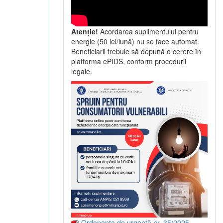
Atenție!
Acordarea suplimentului pentru
energie (50 lei/lună) nu se face automat.
Beneficiarii trebuie să depună o cerere în
platforma ePIDS, conform procedurii
legale.
Ordonanța de urgență nr. 35/2025