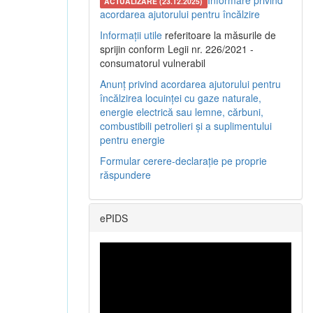
Informare privind
ACTUALIZARE (23.12.2025)
acordarea ajutorului pentru încălzire
Informații utile
referitoare la măsurile de
sprijin conform Legii nr. 226/2021 -
consumatorul vulnerabil
Anunț privind acordarea ajutorului pentru
încălzirea locuinței cu gaze naturale,
energie electrică sau lemne, cărbuni,
combustibili petrolieri și a suplimentului
pentru energie
Formular cerere-declarație pe proprie
răspundere
ePIDS