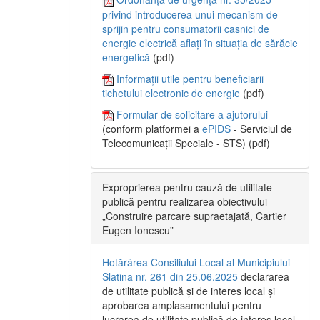
privind introducerea unui mecanism de
sprijin pentru consumatorii casnici de
energie electrică aflați în situația de sărăcie
energetică
(pdf)
Informații utile pentru beneficiarii
tichetului electronic de energie
(pdf)
Formular de solicitare a ajutorului
(conform platformei a
ePIDS
- Serviciul de
Telecomunicații Speciale - STS) (pdf)
Exproprierea pentru cauză de utilitate
publică pentru realizarea obiectivului
„Construire parcare supraetajată, Cartier
Eugen Ionescu”
Hotărârea Consiliului Local al Municipiului
Slatina nr. 261 din 25.06.2025
declararea
de utilitate publică și de interes local și
aprobarea amplasamentului pentru
lucrarea de utilitate publică de interes local