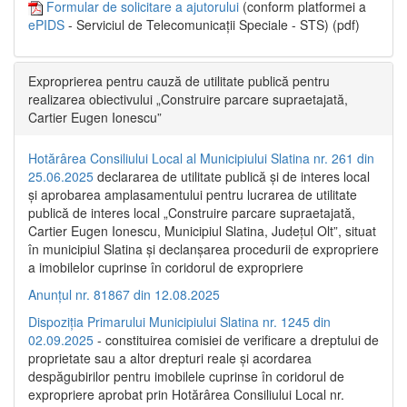
Formular de solicitare a ajutorului
(conform platformei a
ePIDS
- Serviciul de Telecomunicații Speciale - STS) (pdf)
Exproprierea pentru cauză de utilitate publică pentru
realizarea obiectivului „Construire parcare supraetajată,
Cartier Eugen Ionescu”
Hotărârea Consiliului Local al Municipiului Slatina nr. 261 din
25.06.2025
declararea de utilitate publică și de interes local
și aprobarea amplasamentului pentru lucrarea de utilitate
publică de interes local „Construire parcare supraetajată,
Cartier Eugen Ionescu, Municipiul Slatina, Județul Olt”, situat
în municipiul Slatina și declanșarea procedurii de expropriere
a imobilelor cuprinse în coridorul de expropriere
Anunțul nr. 81867 din 12.08.2025
Dispoziția Primarului Municipiului Slatina nr. 1245 din
02.09.2025
- constituirea comisiei de verificare a dreptului de
proprietate sau a altor drepturi reale și acordarea
despăgubirilor pentru imobilele cuprinse în coridorul de
expropriere aprobat prin Hotărârea Consiliului Local nr.