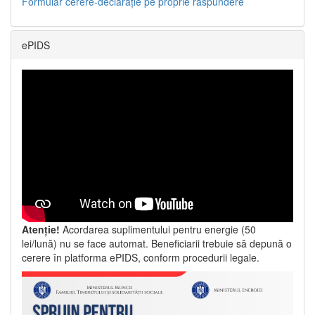
Formular cerere-declarație pe proprie răspundere
ePIDS
Atenție!
Acordarea suplimentului pentru energie (50
lei/lună) nu se face automat. Beneficiarii trebuie să depună o
cerere în platforma ePIDS, conform procedurii legale.