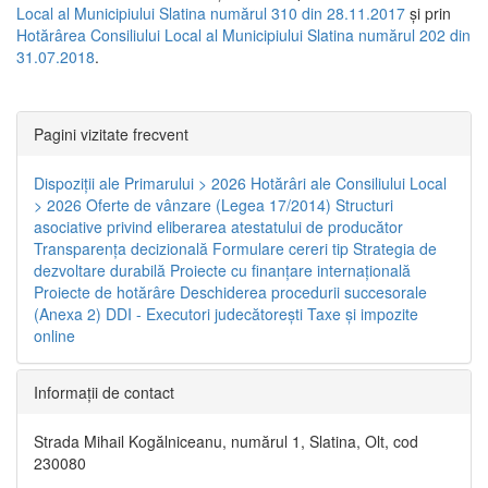
Local al Municipiului Slatina numărul 310 din 28.11.2017
și prin
Hotărârea Consiliului Local al Municipiului Slatina numărul 202 din
31.07.2018
.
Pagini vizitate frecvent
Dispoziţii ale Primarului > 2026
Hotărâri ale Consiliului Local
> 2026
Oferte de vânzare (Legea 17/2014)
Structuri
asociative privind eliberarea atestatului de producător
Transparenţa decizională
Formulare cereri tip
Strategia de
dezvoltare durabilă
Proiecte cu finanţare internaţională
Proiecte de hotărâre
Deschiderea procedurii succesorale
(Anexa 2)
DDI - Executori judecătorești
Taxe şi impozite
online
Informaţii de contact
Strada Mihail Kogălniceanu, numărul 1, Slatina, Olt, cod
230080