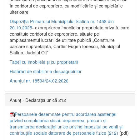
în coridorul de expropriere, cu modificările şi completările
ulterioare
Dispoziția Primarului Municipiului Slatina nr. 1458 din
20.10.2025
- exproprierea imobilelor proprietate privată, care
constituie coridorul de expropriere, situate pe
amplasamentul lucrării de utilitate publică „Construire
parcare supraetajată, Cartier Eugen Ionescu, Municipiul
Slatina, Județul Olt”
Tabel cu imobilele și cu proprietarii
Hotărâri de stabilire a despăgubirilor
Anunțul nr. 18594/24.02.2026
Anunț - Declarația unică 212
Persoanele desemnate pentru acordarea asistenței
privind completarea și/sau depunerea, precum și
transmiterea declarației unice privind impozitul pe venit și
contribuțiile sociale datorare de persoanele fizice (212)
(pdf)