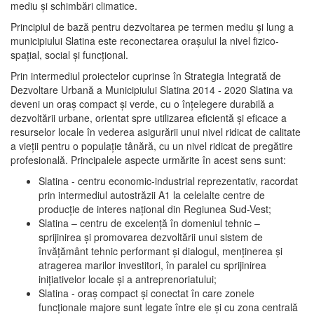
mediu şi schimbări climatice.
Principiul de bază pentru dezvoltarea pe termen mediu şi lung a
municipiului Slatina este reconectarea oraşului la nivel fizico-
spaţial, social şi funcţional.
Prin intermediul proiectelor cuprinse în Strategia Integrată de
Dezvoltare Urbană a Municipiului Slatina 2014 - 2020 Slatina va
deveni un oraş compact şi verde, cu o înţelegere durabilă a
dezvoltării urbane, orientat spre utilizarea eficientă şi eficace a
resurselor locale în vederea asigurării unui nivel ridicat de calitate
a vieţii pentru o populaţie tânără, cu un nivel ridicat de pregătire
profesională. Principalele aspecte urmărite în acest sens sunt:
Slatina - centru economic-industrial reprezentativ, racordat
prin intermediul autostrăzii A1 la celelalte centre de
producţie de interes naţional din Regiunea Sud-Vest;
Slatina – centru de excelenţă în domeniul tehnic –
sprijinirea şi promovarea dezvoltării unui sistem de
învăţământ tehnic performant şi dialogul, menţinerea şi
atragerea marilor investitori, în paralel cu sprijinirea
iniţiativelor locale şi a antreprenoriatului;
Slatina - oraş compact şi conectat în care zonele
funcţionale majore sunt legate între ele şi cu zona centrală