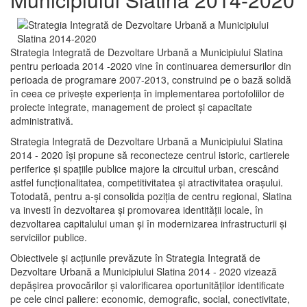
Strategia Integrată de Dezvoltare Urbană a Municipiului Slatina
pentru perioada 2014 -2020 vine în continuarea demersurilor din
perioada de programare 2007-2013, construind pe o bază solidă
în ceea ce priveşte experienţa în implementarea portofoliilor de
proiecte integrate, management de proiect și capacitate
administrativă.
Strategia Integrată de Dezvoltare Urbană a Municipiului Slatina
2014 - 2020 își propune să reconecteze centrul istoric, cartierele
periferice şi spaţiile publice majore la circuitul urban, crescând
astfel funcţionalitatea, competitivitatea şi atractivitatea oraşului.
Totodată, pentru a-şi consolida poziţia de centru regional, Slatina
va investi în dezvoltarea şi promovarea identităţii locale, în
dezvoltarea capitalului uman şi în modernizarea infrastructurii şi
serviciilor publice.
Obiectivele şi acţiunile prevăzute în Strategia Integrată de
Dezvoltare Urbană a Municipiului Slatina 2014 - 2020 vizează
depășirea provocărilor şi valorificarea oportunităţilor identificate
pe cele cinci paliere: economic, demografic, social, conectivitate,