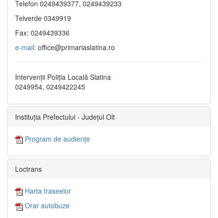
Telefon 0249439377, 0249439233
Telverde 0349919
Fax: 0249439336
e-mail:
office@primariaslatina.ro
Intervenții Poliția Locală Slatina
0249954, 0249422245
Instituția Prefectului - Județul Olt
Program de audiențe
Loctrans
Harta traseelor
Orar autobuze