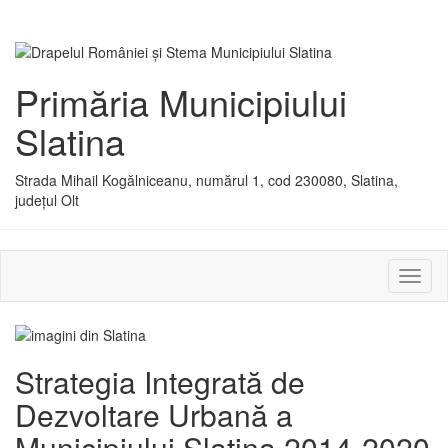
Primăria Municipiului
Slatina
Strada Mihail Kogălniceanu, numărul 1, cod 230080, Slatina,
județul Olt
Activ
sau
dezac
meniu
Strategia Integrată de
Dezvoltare Urbană a
Municipiului Slatina 2014-2020