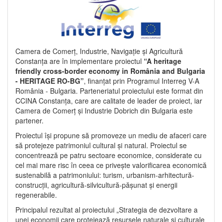
Camera de Comerț, Industrie, Navigație și Agricultură
Constanța are în implementare proiectul
“A heritage
friendly cross-border economy in România and Bulgaria
- HERITAGE RO-BG”
, finanțat prin Programul Interreg V-A
România - Bulgaria. Parteneriatul proiectului este format din
CCINA Constanța, care are calitate de leader de proiect, iar
Camera de Comerț și Industrie Dobrich din Bulgaria este
partener.
Proiectul își propune să promoveze un mediu de afaceri care
să protejeze patrimoniul cultural și natural. Proiectul se
concentrează pe patru sectoare economice, considerate cu
cel mai mare risc în ceea ce privește valorificarea economică
sustenabilă a patrimoniului: turism, urbanism-arhitectură-
construcții, agricultură-silvicultură-pășunat și energii
regenerabile.
Principalul rezultat al proiectului „Strategia de dezvoltare a
unei economii care protejează resursele naturale și culturale