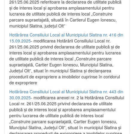
261/25.06.2025 referitoare la declararea de utilitate publică
și de interes local și aprobarea amplasamentului pentru
lucrarea de utilitate publică de interes local „Construire
parcare supraetajată, situată în Cartierul Eugen Ionescu,
municipiul Slatina, județul Olt”
Hotărârea Consiliului Local al Municipiului Slatina nr. 416 din
15.09.2025
- modificarea Hotărârii Consiliului Local nr.
261/25.06.2025 privind declararea de utilitate publică și de
interes local și aprobarea amplasamentului pentru lucrarea
de utilitate publică de interes local „Construire parcare
supraetajată, Cartier Eugen Ionescu, Muncipiul Slatina,
Județul Olt”, situat în municipiul Slatina și declanșarea
procedurii de expropriere a imobilelor cuprinse în coridorul
de expropriere
Hotărârea Consiliului Local al Municipiului Slatina nr. 443 din
30.09.2025
- modificarea anexei nr. 2 la Hotărârea Consiliului
Local nr. 261/25.06.2025 privind declararea de utilitate
publică şi de interes local şi aprobarea amplasamentului
pentru lucrarea de utilitate publică de interes local
„Construire parcare supraetajată, Cartier Eugen Ionescu,
Muncipiul Slatina, Judeţul Olt”, situat în municipiul Slatina şi
declanşarea procedurii de expropriere a imobilelor cuprinse