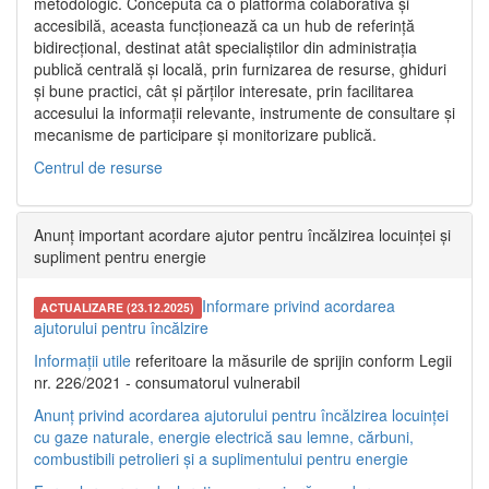
metodologic. Concepută ca o platformă colaborativă și
accesibilă, aceasta funcționează ca un hub de referință
bidirecțional, destinat atât specialiștilor din administrația
publică centrală și locală, prin furnizarea de resurse, ghiduri
și bune practici, cât și părților interesate, prin facilitarea
accesului la informații relevante, instrumente de consultare și
mecanisme de participare și monitorizare publică.
Centrul de resurse
Anunț important acordare ajutor pentru încălzirea locuinței și
supliment pentru energie
Informare privind acordarea
ACTUALIZARE (23.12.2025)
ajutorului pentru încălzire
Informații utile
referitoare la măsurile de sprijin conform Legii
nr. 226/2021 - consumatorul vulnerabil
Anunț privind acordarea ajutorului pentru încălzirea locuinței
cu gaze naturale, energie electrică sau lemne, cărbuni,
combustibili petrolieri și a suplimentului pentru energie