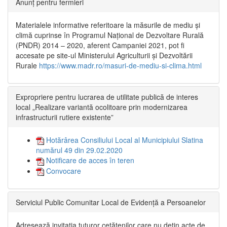
Anunț pentru fermieri
Materialele informative referitoare la măsurile de mediu și
climă cuprinse în Programul Național de Dezvoltare Rurală
(PNDR) 2014 – 2020, aferent Campaniei 2021, pot fi
accesate pe site-ul Ministerului Agriculturii și Dezvoltării
Rurale
https://www.madr.ro/masuri-de-mediu-si-clima.html
Expropriere pentru lucrarea de utilitate publică de interes
local „Realizare variantă ocolitoare prin modernizarea
infrastructurii rutiere existente”
Hotărârea Consiliului Local al Municipiului Slatina
numărul 49 din 29.02.2020
Notificare de acces în teren
Convocare
Serviciul Public Comunitar Local de Evidență a Persoanelor
Adresează invitația tuturor cetățenilor care nu dețin acte de