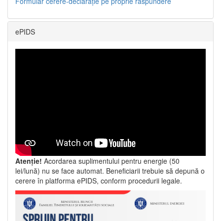
Formular cerere-declarație pe proprie răspundere
ePIDS
Atenție!
Acordarea suplimentului pentru energie (50
lei/lună) nu se face automat. Beneficiarii trebuie să depună o
cerere în platforma ePIDS, conform procedurii legale.