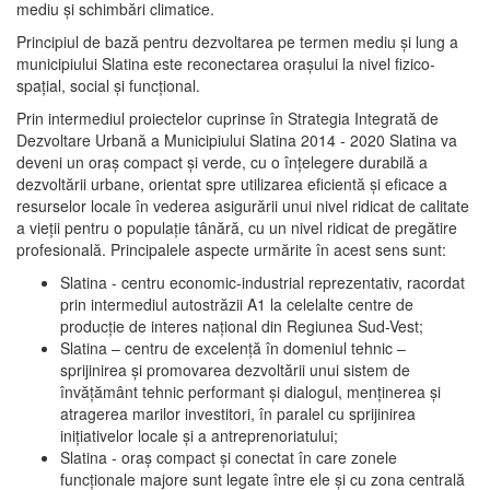
mediu şi schimbări climatice.
Principiul de bază pentru dezvoltarea pe termen mediu şi lung a
municipiului Slatina este reconectarea oraşului la nivel fizico-
spaţial, social şi funcţional.
Prin intermediul proiectelor cuprinse în Strategia Integrată de
Dezvoltare Urbană a Municipiului Slatina 2014 - 2020 Slatina va
deveni un oraş compact şi verde, cu o înţelegere durabilă a
dezvoltării urbane, orientat spre utilizarea eficientă şi eficace a
resurselor locale în vederea asigurării unui nivel ridicat de calitate
a vieţii pentru o populaţie tânără, cu un nivel ridicat de pregătire
profesională. Principalele aspecte urmărite în acest sens sunt:
Slatina - centru economic-industrial reprezentativ, racordat
prin intermediul autostrăzii A1 la celelalte centre de
producţie de interes naţional din Regiunea Sud-Vest;
Slatina – centru de excelenţă în domeniul tehnic –
sprijinirea şi promovarea dezvoltării unui sistem de
învăţământ tehnic performant şi dialogul, menţinerea şi
atragerea marilor investitori, în paralel cu sprijinirea
iniţiativelor locale şi a antreprenoriatului;
Slatina - oraş compact şi conectat în care zonele
funcţionale majore sunt legate între ele şi cu zona centrală