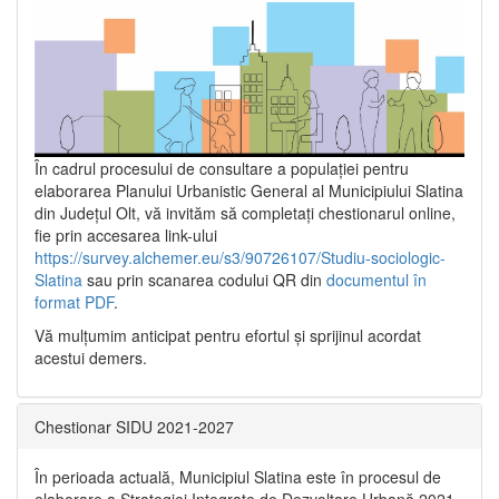
În cadrul procesului de consultare a populaţiei pentru
elaborarea Planului Urbanistic General al Municipiului Slatina
din Județul Olt, vă invităm să completați chestionarul online,
fie prin accesarea link-ului
https://survey.alchemer.eu/s3/90726107/Studiu-sociologic-
Slatina
sau prin scanarea codului QR din
documentul în
format PDF
.
Vă mulţumim anticipat pentru efortul şi sprijinul acordat
acestui demers.
Chestionar SIDU 2021-2027
În perioada actuală, Municipiul Slatina este în procesul de
elaborare a Strategiei Integrate de Dezvoltare Urbană 2021‐