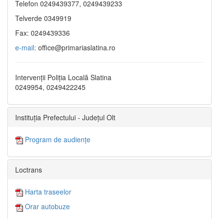
Telefon 0249439377, 0249439233
Telverde 0349919
Fax: 0249439336
e-mail:
office@primariaslatina.ro
Intervenții Poliția Locală Slatina
0249954, 0249422245
Instituția Prefectului - Județul Olt
Program de audiențe
Loctrans
Harta traseelor
Orar autobuze