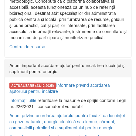
metodologic. Concepută ca o platformă colaborativă și
accesibilă, aceasta funcționează ca un hub de referință
bidirecțional, destinat atât specialiștilor din administrația
publică centrală și locală, prin furnizarea de resurse, ghiduri
și bune practici, cât și părților interesate, prin facilitarea
accesului la informații relevante, instrumente de consultare și
mecanisme de participare și monitorizare publică.
Centrul de resurse
Anunț important acordare ajutor pentru încălzirea locuinței și
supliment pentru energie
Informare privind acordarea
ACTUALIZARE (23.12.2025)
ajutorului pentru încălzire
Informații utile
referitoare la măsurile de sprijin conform Legii
nr. 226/2021 - consumatorul vulnerabil
Anunț privind acordarea ajutorului pentru încălzirea locuinței
cu gaze naturale, energie electrică sau lemne, cărbuni,
combustibili petrolieri și a suplimentului pentru energie