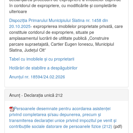
în coridorul de expropriere, cu modificările şi completările
ulterioare
Dispoziția Primarului Municipiului Slatina nr. 1458 din
20.10.2025
- exproprierea imobilelor proprietate privată, care
constituie coridorul de expropriere, situate pe
amplasamentul lucrării de utilitate publică „Construire
parcare supraetajată, Cartier Eugen Ionescu, Municipiul
Slatina, Județul Olt”
Tabel cu imobilele și cu proprietarii
Hotărâri de stabilire a despăgubirilor
Anunțul nr. 18594/24.02.2026
Anunț - Declarația unică 212
Persoanele desemnate pentru acordarea asistenței
privind completarea și/sau depunerea, precum și
transmiterea declarației unice privind impozitul pe venit și
contribuțiile sociale datorare de persoanele fizice (212)
(pdf)