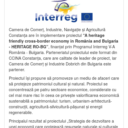
Camera de Comerț, Industrie, Navigație și Agricultură
Constanța are în implementare proiectul
“A heritage
friendly cross-border economy in România and Bulgaria
- HERITAGE RO-BG”
, finanțat prin Programul Interreg V-A
România - Bulgaria. Parteneriatul proiectului este format din
CCINA Constanța, care are calitate de leader de proiect, iar
Camera de Comerț și Industrie Dobrich din Bulgaria este
partener.
Proiectul își propune să promoveze un mediu de afaceri care
să protejeze patrimoniul cultural și natural. Proiectul se
concentrează pe patru sectoare economice, considerate cu
cel mai mare risc în ceea ce privește valorificarea economică
sustenabilă a patrimoniului: turism, urbanism-arhitectură-
construcții, agricultură-silvicultură-pășunat și energii
regenerabile.
Principalul rezultat al proiectului „Strategia de dezvoltare a
unei economii care protejează resursele naturale și culturale