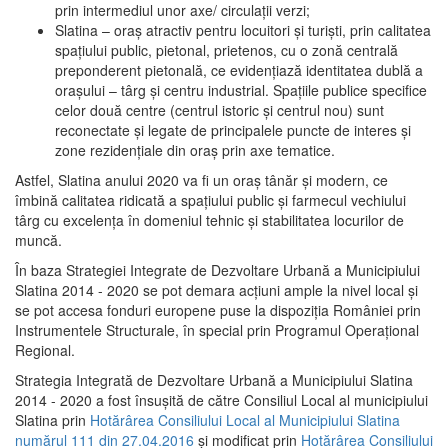
prin intermediul unor axe/ circulații verzi;
Slatina – oraş atractiv pentru locuitori şi turişti, prin calitatea
spaţiului public, pietonal, prietenos, cu o zonă centrală
preponderent pietonală, ce evidenţiază identitatea dublă a
oraşului – târg şi centru industrial. Spaţiile publice specifice
celor două centre (centrul istoric şi centrul nou) sunt
reconectate şi legate de principalele puncte de interes şi
zone rezidenţiale din oraş prin axe tematice.
Astfel, Slatina anului 2020 va fi un oraş tânăr şi modern, ce
îmbină calitatea ridicată a spaţiului public şi farmecul vechiului
târg cu excelenţa în domeniul tehnic şi stabilitatea locurilor de
muncă.
În baza Strategiei Integrate de Dezvoltare Urbană a Municipiului
Slatina 2014 - 2020 se pot demara acţiuni ample la nivel local şi
se pot accesa fonduri europene puse la dispoziţia României prin
Instrumentele Structurale, în special prin Programul Operațional
Regional.
Strategia Integrată de Dezvoltare Urbană a Municipiului Slatina
2014 - 2020 a fost însuşită de către Consiliul Local al municipiului
Slatina prin
Hotărârea Consiliului Local al Municipiului Slatina
numărul 111 din 27.04.2016
și modificat prin
Hotărârea Consiliului