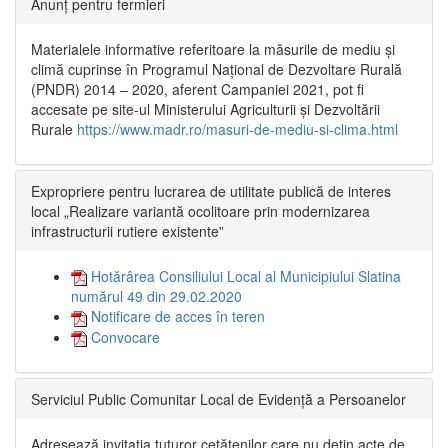
Anunț pentru fermieri
Materialele informative referitoare la măsurile de mediu și
climă cuprinse în Programul Național de Dezvoltare Rurală
(PNDR) 2014 – 2020, aferent Campaniei 2021, pot fi
accesate pe site-ul Ministerului Agriculturii și Dezvoltării
Rurale
https://www.madr.ro/masuri-de-mediu-si-clima.html
Expropriere pentru lucrarea de utilitate publică de interes
local „Realizare variantă ocolitoare prin modernizarea
infrastructurii rutiere existente”
Hotărârea Consiliului Local al Municipiului Slatina
numărul 49 din 29.02.2020
Notificare de acces în teren
Convocare
Serviciul Public Comunitar Local de Evidență a Persoanelor
Adresează invitația tuturor cetățenilor care nu dețin acte de