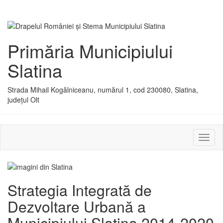
Primăria Municipiului
Slatina
Strada Mihail Kogălniceanu, numărul 1, cod 230080, Slatina,
județul Olt
Activ
sau
dezac
meniu
Strategia Integrată de
Dezvoltare Urbană a
Municipiului Slatina 2014-2020