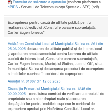
Formular de solicitare a ajutorului
(conform platformei a
ePIDS
- Serviciul de Telecomunicații Speciale - STS) (pdf)
Exproprierea pentru cauză de utilitate publică pentru
realizarea obiectivului „Construire parcare supraetajată,
Cartier Eugen Ionescu”
Hotărârea Consiliului Local al Municipiului Slatina nr. 261 din
25.06.2025
declararea de utilitate publică și de interes local
și aprobarea amplasamentului pentru lucrarea de utilitate
publică de interes local „Construire parcare supraetajată,
Cartier Eugen Ionescu, Municipiul Slatina, Județul Olt”, situat
în municipiul Slatina și declanșarea procedurii de expropriere
a imobilelor cuprinse în coridorul de expropriere
Anunțul nr. 81867 din 12.08.2025
Dispoziția Primarului Municipiului Slatina nr. 1245 din
02.09.2025
- constituirea comisiei de verificare a dreptului de
proprietate sau a altor drepturi reale și acordarea
despăgubirilor pentru imobilele cuprinse în coridorul de
expropriere aprobat prin Hotărârea Consiliului Local nr.