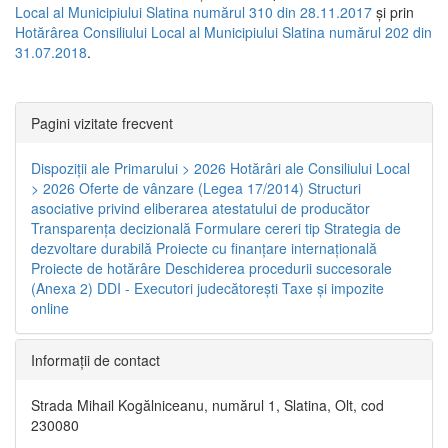
Local al Municipiului Slatina numărul 310 din 28.11.2017
și prin
Hotărârea Consiliului Local al Municipiului Slatina numărul 202 din
31.07.2018
.
Pagini vizitate frecvent
Dispoziţii ale Primarului > 2026
Hotărâri ale Consiliului Local
> 2026
Oferte de vânzare (Legea 17/2014)
Structuri
asociative privind eliberarea atestatului de producător
Transparenţa decizională
Formulare cereri tip
Strategia de
dezvoltare durabilă
Proiecte cu finanţare internaţională
Proiecte de hotărâre
Deschiderea procedurii succesorale
(Anexa 2)
DDI - Executori judecătorești
Taxe şi impozite
online
Informaţii de contact
Strada Mihail Kogălniceanu, numărul 1, Slatina, Olt, cod
230080