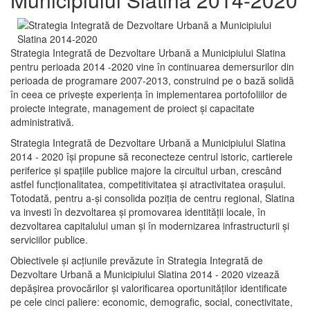
Strategia Integrată de Dezvoltare Urbană a Municipiului Slatina
pentru perioada 2014 -2020 vine în continuarea demersurilor din
perioada de programare 2007-2013, construind pe o bază solidă
în ceea ce priveşte experienţa în implementarea portofoliilor de
proiecte integrate, management de proiect și capacitate
administrativă.
Strategia Integrată de Dezvoltare Urbană a Municipiului Slatina
2014 - 2020 își propune să reconecteze centrul istoric, cartierele
periferice şi spaţiile publice majore la circuitul urban, crescând
astfel funcţionalitatea, competitivitatea şi atractivitatea oraşului.
Totodată, pentru a-şi consolida poziţia de centru regional, Slatina
va investi în dezvoltarea şi promovarea identităţii locale, în
dezvoltarea capitalului uman şi în modernizarea infrastructurii şi
serviciilor publice.
Obiectivele şi acţiunile prevăzute în Strategia Integrată de
Dezvoltare Urbană a Municipiului Slatina 2014 - 2020 vizează
depășirea provocărilor şi valorificarea oportunităţilor identificate
pe cele cinci paliere: economic, demografic, social, conectivitate,