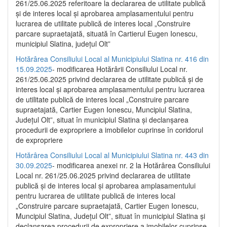
261/25.06.2025 referitoare la declararea de utilitate publică
și de interes local și aprobarea amplasamentului pentru
lucrarea de utilitate publică de interes local „Construire
parcare supraetajată, situată în Cartierul Eugen Ionescu,
municipiul Slatina, județul Olt”
Hotărârea Consiliului Local al Municipiului Slatina nr. 416 din
15.09.2025
- modificarea Hotărârii Consiliului Local nr.
261/25.06.2025 privind declararea de utilitate publică și de
interes local și aprobarea amplasamentului pentru lucrarea
de utilitate publică de interes local „Construire parcare
supraetajată, Cartier Eugen Ionescu, Muncipiul Slatina,
Județul Olt”, situat în municipiul Slatina și declanșarea
procedurii de expropriere a imobilelor cuprinse în coridorul
de expropriere
Hotărârea Consiliului Local al Municipiului Slatina nr. 443 din
30.09.2025
- modificarea anexei nr. 2 la Hotărârea Consiliului
Local nr. 261/25.06.2025 privind declararea de utilitate
publică şi de interes local şi aprobarea amplasamentului
pentru lucrarea de utilitate publică de interes local
„Construire parcare supraetajată, Cartier Eugen Ionescu,
Muncipiul Slatina, Judeţul Olt”, situat în municipiul Slatina şi
declanşarea procedurii de expropriere a imobilelor cuprinse