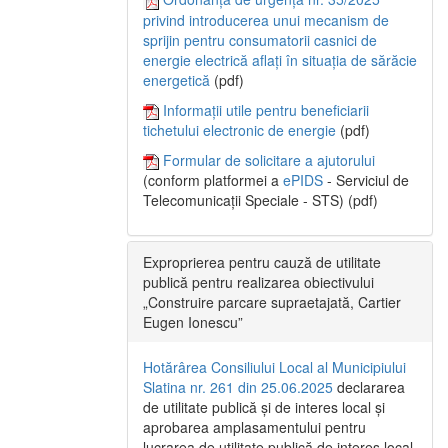
privind introducerea unui mecanism de
sprijin pentru consumatorii casnici de
energie electrică aflați în situația de sărăcie
energetică
(pdf)
Informații utile pentru beneficiarii
tichetului electronic de energie
(pdf)
Formular de solicitare a ajutorului
(conform platformei a
ePIDS
- Serviciul de
Telecomunicații Speciale - STS) (pdf)
Exproprierea pentru cauză de utilitate
publică pentru realizarea obiectivului
„Construire parcare supraetajată, Cartier
Eugen Ionescu”
Hotărârea Consiliului Local al Municipiului
Slatina nr. 261 din 25.06.2025
declararea
de utilitate publică și de interes local și
aprobarea amplasamentului pentru
lucrarea de utilitate publică de interes local