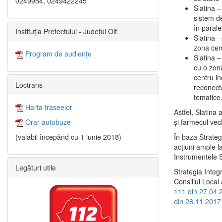
0249954, 0249422245
Slatina –
sistem de
în paralel
Instituția Prefectului - Județul Olt
Slatina -
zona cent
Program de audiențe
Slatina – 
cu o zonă
centru in
Loctrans
reconecta
tematice
Harta traseelor
Astfel, Slatina 
şi farmecul vec
Orar autobuze
În baza Strateg
(valabil începând cu 1 iunie 2018)
acţiuni ample l
Instrumentele S
Legături utile
Strategia Integ
Consiliul Local 
111 din 27.04.
din 28.11.2017