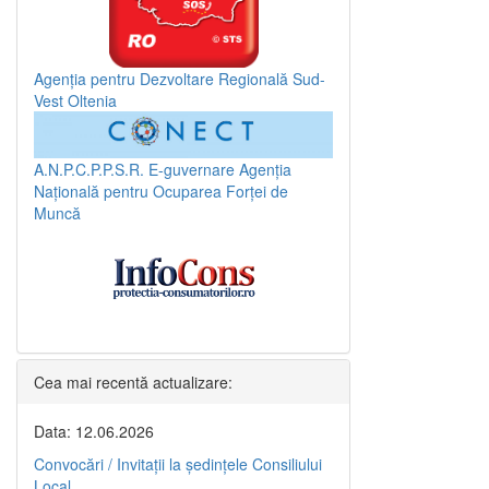
Agenția pentru Dezvoltare Regională Sud-
Vest Oltenia
A.N.P.C.P.P.S.R.
E-guvernare
Agenția
Națională pentru Ocuparea Forței de
Muncă
Cea mai recentă actualizare:
Data: 12.06.2026
Convocări / Invitaţii la şedinţele Consiliului
Local