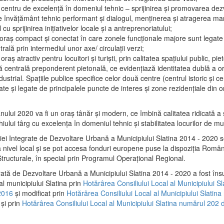
 centru de excelenţă în domeniul tehnic – sprijinirea şi promovarea dezv
 învăţământ tehnic performant şi dialogul, menţinerea şi atragerea maril
 cu sprijinirea iniţiativelor locale şi a antreprenoriatului;
 oraş compact şi conectat în care zonele funcţionale majore sunt legate 
rală prin intermediul unor axe/ circulații verzi;
oraş atractiv pentru locuitori şi turişti, prin calitatea spaţiului public, pi
 centrală preponderent pietonală, ce evidenţiază identitatea dublă a ora
dustrial. Spaţiile publice specifice celor două centre (centrul istoric şi c
te şi legate de principalele puncte de interes şi zone rezidenţiale din o
.
anului 2020 va fi un oraş tânăr şi modern, ce îmbină calitatea ridicată a 
hiului târg cu excelenţa în domeniul tehnic şi stabilitatea locurilor de m
iei Integrate de Dezvoltare Urbană a Municipiului Slatina 2014 - 2020
a nivel local şi se pot accesa fonduri europene puse la dispoziţia Român
tructurale, în special prin Programul Operațional Regional.
rată de Dezvoltare Urbană a Municipiului Slatina 2014 - 2020 a fost îns
al municipiului Slatina prin
Hotărârea Consiliului Local al Municipiului S
2016
și modificat prin
Hotărârea Consiliului Local al Municipiului Slatin
și prin
Hotărârea Consiliului Local al Municipiului Slatina numărul 202