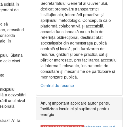
Secretariatului General al Guvernului,
ă solidă în
dedicat promovării transparenței
nagement de
instituționale, informării proactive și
sprijinului metodologic. Concepută ca o
ne să
platformă colaborativă și accesibilă,
urban, crescând
aceasta funcționează ca un hub de
consolida
referință bidirecțional, destinat atât
ale, în
specialiștilor din administrația publică
centrală și locală, prin furnizarea de
resurse, ghiduri și bune practici, cât și
iului Slatina
părților interesate, prin facilitarea accesului
e cele cinci
la informații relevante, instrumente de
consultare și mecanisme de participare și
ste
monitorizare publică.
Centrul de resurse
icipiului
ă a dezvoltării
ării unui nivel
Anunț important acordare ajutor pentru
fesională.
încălzirea locuinței și supliment pentru
energie
trăzii A1 la