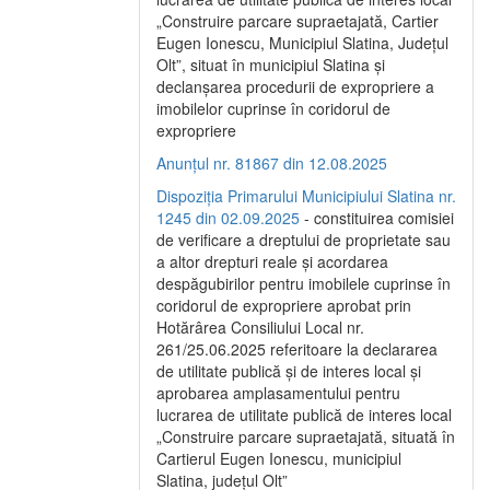
„Construire parcare supraetajată, Cartier
Eugen Ionescu, Municipiul Slatina, Județul
Olt”, situat în municipiul Slatina și
declanșarea procedurii de expropriere a
imobilelor cuprinse în coridorul de
expropriere
Anunțul nr. 81867 din 12.08.2025
Dispoziția Primarului Municipiului Slatina nr.
1245 din 02.09.2025
- constituirea comisiei
de verificare a dreptului de proprietate sau
a altor drepturi reale și acordarea
despăgubirilor pentru imobilele cuprinse în
coridorul de expropriere aprobat prin
Hotărârea Consiliului Local nr.
261/25.06.2025 referitoare la declararea
de utilitate publică și de interes local și
aprobarea amplasamentului pentru
lucrarea de utilitate publică de interes local
„Construire parcare supraetajată, situată în
Cartierul Eugen Ionescu, municipiul
Slatina, județul Olt”