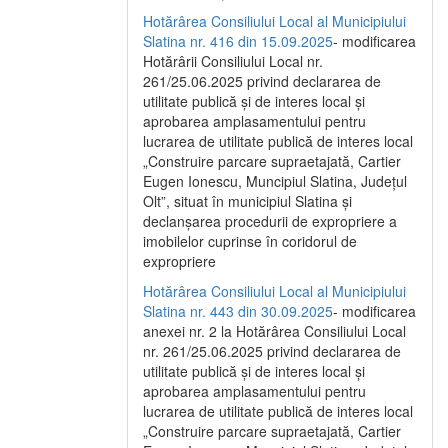
Hotărârea Consiliului Local al Municipiului
Slatina nr. 416 din 15.09.2025
- modificarea
Hotărârii Consiliului Local nr.
261/25.06.2025 privind declararea de
utilitate publică și de interes local și
aprobarea amplasamentului pentru
lucrarea de utilitate publică de interes local
„Construire parcare supraetajată, Cartier
Eugen Ionescu, Muncipiul Slatina, Județul
Olt”, situat în municipiul Slatina și
declanșarea procedurii de expropriere a
imobilelor cuprinse în coridorul de
expropriere
Hotărârea Consiliului Local al Municipiului
Slatina nr. 443 din 30.09.2025
- modificarea
anexei nr. 2 la Hotărârea Consiliului Local
nr. 261/25.06.2025 privind declararea de
utilitate publică şi de interes local şi
aprobarea amplasamentului pentru
lucrarea de utilitate publică de interes local
„Construire parcare supraetajată, Cartier