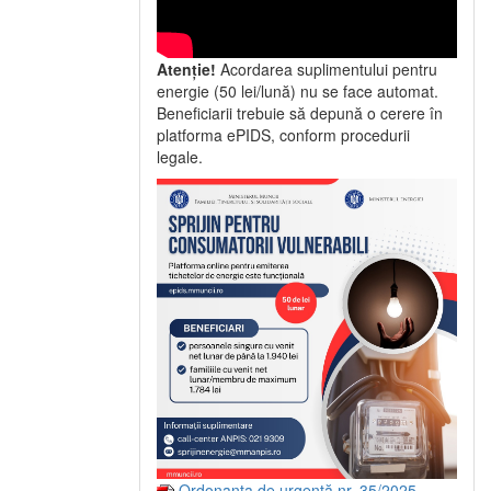
Atenție!
Acordarea suplimentului pentru
energie (50 lei/lună) nu se face automat.
Beneficiarii trebuie să depună o cerere în
platforma ePIDS, conform procedurii
legale.
Ordonanța de urgență nr. 35/2025