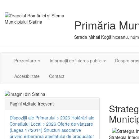
Primăria Muni
Strada Mihail Kogălniceanu, numă
Prezentare
Informații de interes public
Despre ora
Accesibilitate
Contact
Pagini vizitate frecvent
Strateg
Municip
Dispoziţii ale Primarului > 2026
Hotărâri ale
Consiliului Local > 2026
Oferte de vânzare
(Legea 17/2014)
Structuri asociative
privind eliberarea atestatului de producător
Strategia Integ