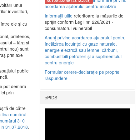
Informare privind
ACTUALIZARE (23.12.2025)
oltării unui
acordarea ajutorului pentru încălzire
or investitori,
Informații utile
referitoare la măsurile de
sprijin conform Legii nr. 226/2021 -
între ele şi cu
consumatorul vulnerabil
etonal, prietenos,
Anunț privind acordarea ajutorului pentru
şului – târg şi
încălzirea locuinței cu gaze naturale,
entrul nou) sunt
energie electrică sau lemne, cărbuni,
raş prin axe
combustibili petrolieri și a suplimentului
pentru energie
spaţiului public
Formular cerere-declarație pe proprie
uncă.
răspundere
 se pot demara
iei prin
ePIDS
uşită de către
latina numărul
a numărul 310
 din 31.07.2018
.