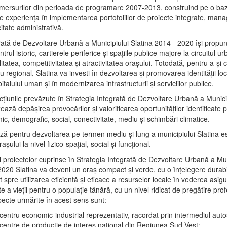
mersurilor din perioada de programare 2007-2013, construind pe o baz
e experienţa în implementarea portofoliilor de proiecte integrate, ma
itate administrativă.
rată de Dezvoltare Urbană a Municipiului Slatina 2014 - 2020 își propu
rul istoric, cartierele periferice şi spaţiile publice majore la circuitul 
litatea, competitivitatea şi atractivitatea oraşului. Totodată, pentru a-şi 
u regional, Slatina va investi în dezvoltarea şi promovarea identităţii loc
talului uman şi în modernizarea infrastructurii şi serviciilor publice.
acţiunile prevăzute în Strategia Integrată de Dezvoltare Urbană a Municip
ază depășirea provocărilor şi valorificarea oportunităţilor identificate p
ic, demografic, social, conectivitate, mediu şi schimbări climatice.
ază pentru dezvoltarea pe termen mediu şi lung a municipiului Slatina e
şului la nivel fizico-spaţial, social şi funcţional.
l proiectelor cuprinse în Strategia Integrată de Dezvoltare Urbană a Mun
2020 Slatina va deveni un oraş compact şi verde, cu o înţelegere durabil
 spre utilizarea eficientă şi eficace a resurselor locale în vederea asigur
ate a vieţii pentru o populaţie tânără, cu un nivel ridicat de pregătire pro
pecte urmărite în acest sens sunt:
 centru economic-industrial reprezentativ, racordat prin intermediul autos
 centre de producţie de interes naţional din Regiunea Sud-Vest;