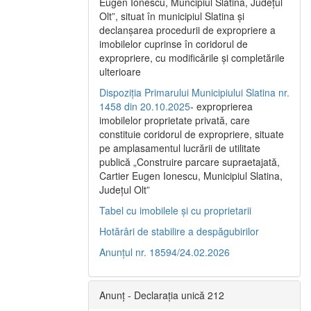
Eugen Ionescu, Muncipiul Slatina, Judeţul
Olt”, situat în municipiul Slatina şi
declanşarea procedurii de expropriere a
imobilelor cuprinse în coridorul de
expropriere, cu modificările şi completările
ulterioare
Dispoziția Primarului Municipiului Slatina nr.
1458 din 20.10.2025
- exproprierea
imobilelor proprietate privată, care
constituie coridorul de expropriere, situate
pe amplasamentul lucrării de utilitate
publică „Construire parcare supraetajată,
Cartier Eugen Ionescu, Municipiul Slatina,
Județul Olt”
Tabel cu imobilele și cu proprietarii
Hotărâri de stabilire a despăgubirilor
Anunțul nr. 18594/24.02.2026
Anunț - Declarația unică 212