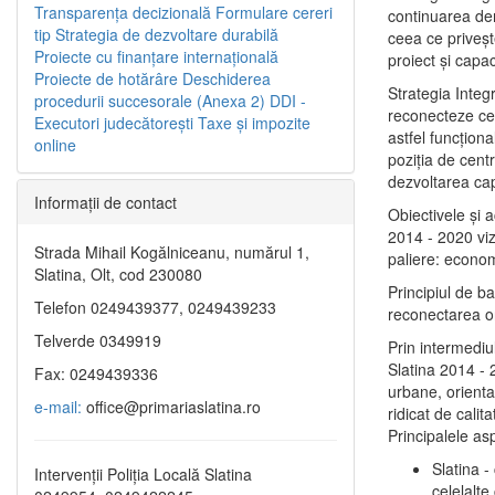
Transparenţa decizională
Formulare cereri
continuarea de
tip
Strategia de dezvoltare durabilă
ceea ce priveşt
Proiecte cu finanţare internaţională
proiect și capac
Proiecte de hotărâre
Deschiderea
Strategia Integ
procedurii succesorale (Anexa 2)
DDI -
reconecteze cent
Executori judecătorești
Taxe şi impozite
astfel funcţiona
online
poziţia de centr
dezvoltarea capi
Informaţii de contact
Obiectivele şi 
2014 - 2020 vize
Strada Mihail Kogălniceanu, numărul 1,
paliere: econom
Slatina, Olt, cod 230080
Principiul de b
Telefon 0249439377, 0249439233
reconectarea ora
Telverde 0349919
Prin intermediu
Slatina 2014 - 
Fax: 0249439336
urbane, orientat
e-mail:
office@primariaslatina.ro
ridicat de calit
Principalele as
Slatina -
Intervenții Poliția Locală Slatina
celelalte