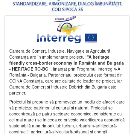
Camera de Comerț, Industrie, Navigație și Agricultură
Constanța are în implementare proiectul
“A heritage
friendly cross-border economy in România and Bulgaria
- HERITAGE RO-BG”
, finanțat prin Programul Interreg V-A
România - Bulgaria. Parteneriatul proiectului este format din
CCINA Constanța, care are calitate de leader de proiect, iar
Camera de Comerț și Industrie Dobrich din Bulgaria este
partener.
Proiectul își propune să promoveze un mediu de afaceri care
să protejeze patrimoniul cultural și natural. Proiectul se
concentrează pe patru sectoare economice, considerate cu
cel mai mare risc în ceea ce privește valorificarea economică
sustenabilă a patrimoniului: turism, urbanism-arhitectură-
construcții, agricultură-silvicultură-pășunat și energii