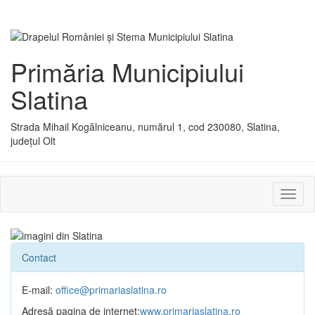
Primăria Municipiului
Slatina
Strada Mihail Kogălniceanu, numărul 1, cod 230080, Slatina,
județul Olt
Activ
sau
dezac
meniu
Contact
E-mail:
office@primariaslatina.ro
Adresă pagina de internet:
www.primariaslatina.ro