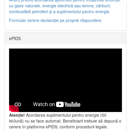
cu gaze naturale, energie electrică sau lemne, cărbuni,
combustibili petrolieri și a suplimentului pentru energie
Formular cerere-declarație pe proprie răspundere
ePIDS
Atenție!
Acordarea suplimentului pentru energie (50
lei/lună) nu se face automat. Beneficiarii trebuie să depună o
cerere în platforma ePIDS, conform procedurii legale.