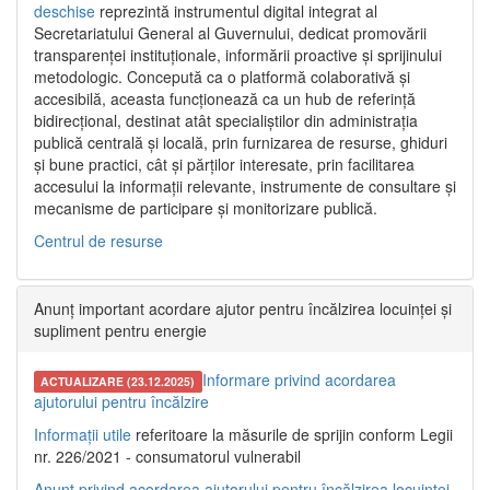
deschise
reprezintă instrumentul digital integrat al
Secretariatului General al Guvernului, dedicat promovării
transparenței instituționale, informării proactive și sprijinului
metodologic. Concepută ca o platformă colaborativă și
accesibilă, aceasta funcționează ca un hub de referință
bidirecțional, destinat atât specialiștilor din administrația
publică centrală și locală, prin furnizarea de resurse, ghiduri
și bune practici, cât și părților interesate, prin facilitarea
accesului la informații relevante, instrumente de consultare și
mecanisme de participare și monitorizare publică.
Centrul de resurse
Anunț important acordare ajutor pentru încălzirea locuinței și
supliment pentru energie
Informare privind acordarea
ACTUALIZARE (23.12.2025)
ajutorului pentru încălzire
Informații utile
referitoare la măsurile de sprijin conform Legii
nr. 226/2021 - consumatorul vulnerabil
Anunț privind acordarea ajutorului pentru încălzirea locuinței