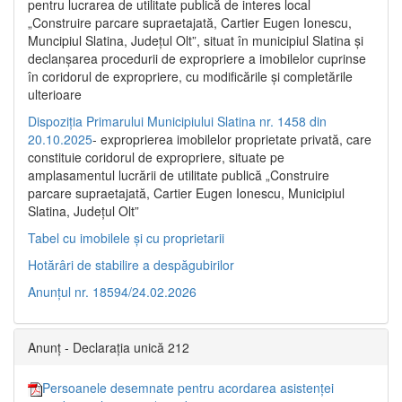
pentru lucrarea de utilitate publică de interes local
„Construire parcare supraetajată, Cartier Eugen Ionescu,
Muncipiul Slatina, Judeţul Olt”, situat în municipiul Slatina şi
declanşarea procedurii de expropriere a imobilelor cuprinse
în coridorul de expropriere, cu modificările şi completările
ulterioare
Dispoziția Primarului Municipiului Slatina nr. 1458 din
20.10.2025
- exproprierea imobilelor proprietate privată, care
constituie coridorul de expropriere, situate pe
amplasamentul lucrării de utilitate publică „Construire
parcare supraetajată, Cartier Eugen Ionescu, Municipiul
Slatina, Județul Olt”
Tabel cu imobilele și cu proprietarii
Hotărâri de stabilire a despăgubirilor
Anunțul nr. 18594/24.02.2026
Anunț - Declarația unică 212
Persoanele desemnate pentru acordarea asistenței