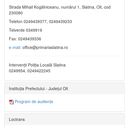
Strada Mihail Kogălniceanu, numărul 1, Slatina, Olt, cod
230080
Telefon 0249439377, 0249439233
Telverde 0349919
Fax: 0249439336
e-mail:
office@primariaslatina.ro
Intervenții Poliția Locală Slatina
0249954, 0249422245
Instituția Prefectului - Județul Olt
Program de audiențe
Loctrans