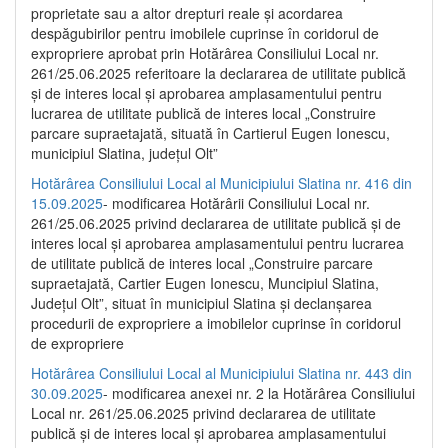
proprietate sau a altor drepturi reale și acordarea
despăgubirilor pentru imobilele cuprinse în coridorul de
expropriere aprobat prin Hotărârea Consiliului Local nr.
261/25.06.2025 referitoare la declararea de utilitate publică
și de interes local și aprobarea amplasamentului pentru
lucrarea de utilitate publică de interes local „Construire
parcare supraetajată, situată în Cartierul Eugen Ionescu,
municipiul Slatina, județul Olt”
Hotărârea Consiliului Local al Municipiului Slatina nr. 416 din
15.09.2025
- modificarea Hotărârii Consiliului Local nr.
261/25.06.2025 privind declararea de utilitate publică și de
interes local și aprobarea amplasamentului pentru lucrarea
de utilitate publică de interes local „Construire parcare
supraetajată, Cartier Eugen Ionescu, Muncipiul Slatina,
Județul Olt”, situat în municipiul Slatina și declanșarea
procedurii de expropriere a imobilelor cuprinse în coridorul
de expropriere
Hotărârea Consiliului Local al Municipiului Slatina nr. 443 din
30.09.2025
- modificarea anexei nr. 2 la Hotărârea Consiliului
Local nr. 261/25.06.2025 privind declararea de utilitate
publică şi de interes local şi aprobarea amplasamentului