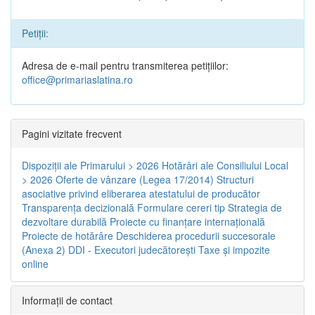
Petiții:
Adresa de e-mail pentru transmiterea petițiilor:
office@primariaslatina.ro
Pagini vizitate frecvent
Dispoziţii ale Primarului > 2026
Hotărâri ale Consiliului Local
> 2026
Oferte de vânzare (Legea 17/2014)
Structuri
asociative privind eliberarea atestatului de producător
Transparenţa decizională
Formulare cereri tip
Strategia de
dezvoltare durabilă
Proiecte cu finanţare internaţională
Proiecte de hotărâre
Deschiderea procedurii succesorale
(Anexa 2)
DDI - Executori judecătorești
Taxe şi impozite
online
Informaţii de contact