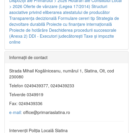
Dispoziţii ale Primarului > 2026
Hotărâri ale Consiliului Local
> 2026
Oferte de vânzare (Legea 17/2014)
Structuri
asociative privind eliberarea atestatului de producător
Transparenţa decizională
Formulare cereri tip
Strategia de
dezvoltare durabilă
Proiecte cu finanţare internaţională
Proiecte de hotărâre
Deschiderea procedurii succesorale
(Anexa 2)
DDI - Executori judecătorești
Taxe şi impozite
online
Informaţii de contact
Strada Mihail Kogălniceanu, numărul 1, Slatina, Olt, cod
230080
Telefon 0249439377, 0249439233
Telverde 0349919
Fax: 0249439336
e-mail:
office@primariaslatina.ro
Intervenții Poliția Locală Slatina