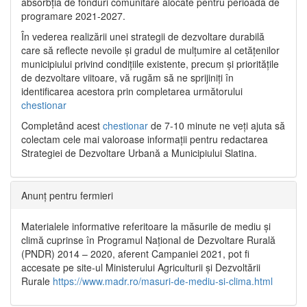
absorbția de fonduri comunitare alocate pentru perioada de
programare 2021-2027.
În vederea realizării unei strategii de dezvoltare durabilă
care să reflecte nevoile și gradul de mulțumire al cetățenilor
municipiului privind condițiile existente, precum și prioritățile
de dezvoltare viitoare, vă rugăm să ne sprijiniți în
identificarea acestora prin completarea următorului
chestionar
Completând acest
chestionar
de 7-10 minute ne veți ajuta să
colectam cele mai valoroase informații pentru redactarea
Strategiei de Dezvoltare Urbană a Municipiului Slatina.
Anunț pentru fermieri
Materialele informative referitoare la măsurile de mediu și
climă cuprinse în Programul Național de Dezvoltare Rurală
(PNDR) 2014 – 2020, aferent Campaniei 2021, pot fi
accesate pe site-ul Ministerului Agriculturii și Dezvoltării
Rurale
https://www.madr.ro/masuri-de-mediu-si-clima.html