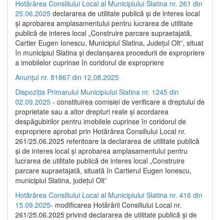
Hotărârea Consiliului Local al Municipiului Slatina nr. 261 din
25.06.2025
declararea de utilitate publică și de interes local
și aprobarea amplasamentului pentru lucrarea de utilitate
publică de interes local „Construire parcare supraetajată,
Cartier Eugen Ionescu, Municipiul Slatina, Județul Olt”, situat
în municipiul Slatina și declanșarea procedurii de expropriere
a imobilelor cuprinse în coridorul de expropriere
Anunțul nr. 81867 din 12.08.2025
Dispoziția Primarului Municipiului Slatina nr. 1245 din
02.09.2025
- constituirea comisiei de verificare a dreptului de
proprietate sau a altor drepturi reale și acordarea
despăgubirilor pentru imobilele cuprinse în coridorul de
expropriere aprobat prin Hotărârea Consiliului Local nr.
261/25.06.2025 referitoare la declararea de utilitate publică
și de interes local și aprobarea amplasamentului pentru
lucrarea de utilitate publică de interes local „Construire
parcare supraetajată, situată în Cartierul Eugen Ionescu,
municipiul Slatina, județul Olt”
Hotărârea Consiliului Local al Municipiului Slatina nr. 416 din
15.09.2025
- modificarea Hotărârii Consiliului Local nr.
261/25.06.2025 privind declararea de utilitate publică și de