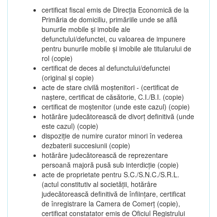
certificat fiscal emis de Direcția Economică de la
Primăria de domiciliu, primăriile unde se află
bunurile mobile și imobile ale
defunctului/defunctei, cu valoarea de impunere
pentru bunurile mobile și imobile ale titularului de
rol (copie)
certificat de deces al defunctului/defunctei
(original și copie)
acte de stare civilă moștenitori - (certificat de
naștere, certificat de căsătorie, C.I./B.I. (copie)
certificat de moștenitor (unde este cazul) (copie)
hotărâre judecătorească de divorț definitivă (unde
este cazul) (copie)
dispoziție de numire curator minori în vederea
dezbaterii succesiunii (copie)
hotărâre judecătorească de reprezentare
persoană majoră pusă sub interdicție (copie)
acte de proprietate pentru S.C./S.N.C./S.R.L.
(actul constitutiv al societății, hotărâre
judecătorească definitivă de înființare, certificat
de înregistrare la Camera de Comerț (copie),
certificat constatator emis de Oficiul Registrului