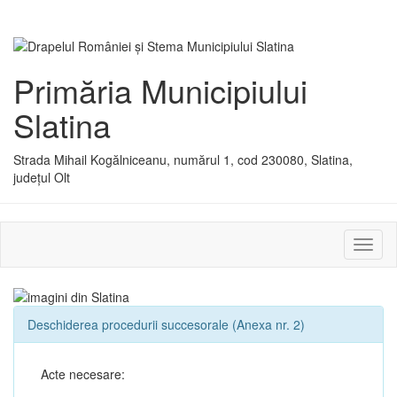
Primăria Municipiului
Slatina
Strada Mihail Kogălniceanu, numărul 1, cod 230080, Slatina,
județul Olt
Activ
sau
dezac
meniu
Deschiderea procedurii succesorale (Anexa nr. 2)
Acte necesare: