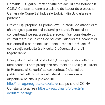
România - Bulgaria. Parteneriatul proiectului este format din
CCINA Constanța, care are calitate de leader de proiect, iar
Camera de Comerț și Industrie Dobrich din Bulgaria este
partener.
Proiectul își propune să promoveze un mediu de afaceri care
să protejeze patrimoniul cultural și natural. Proiectul se
concentrează pe patru sectoare economice, considerate cu
cel mai mare risc în ceea ce privește valorificarea economică
sustenabilă a patrimoniului: turism, urbanism-arhitectură-
construcții, agricultură-silvicultură-pășunat și energii
regenerabile.
Principalul rezultat al proiectului „Strategia de dezvoltare a
unei economii care protejează resursele naturale și culturale
în România și Bulgaria” se concentrează distinct pe
patrimoniul cultural și pe cel natural. Lucrarea este
disponibilă pe site-ul proiectului
http://heritagerobg.eu/ro/rezultate/
sau pe site-ul CCINA
Constanța la adresa
https://www.ccina.ro/proiecte/in-
derulare/heritage
.