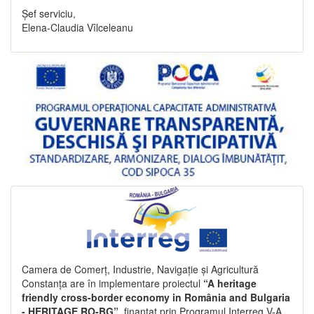
Șef serviciu,
Elena-Claudia Vîlceleanu
Camera de Comerț, Industrie, Navigație și Agricultură
Constanța are în implementare proiectul
“A heritage
friendly cross-border economy in România and Bulgaria
- HERITAGE RO-BG”
, finanțat prin Programul Interreg V-A