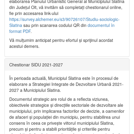
elaborarea Planului Urbanistic General al Municipiului Slatina
din Județul Olt, vă invităm să completați chestionarul online,
fie prin accesarea link-ului
https://survey.alchemer.eu/s3/90726107/Studiu-sociologic-
Slatina
sau prin scanarea codului QR din
documentul în
format PDF
.
Vă mulţumim anticipat pentru efortul şi sprijinul acordat
acestui demers.
Chestionar SIDU 2021-2027
În perioada actuală, Municipiul Slatina este în procesul de
elaborare a Strategiei Integrate de Dezvoltare Urbană 2021‐
2027 a Municipiului Slatina.
Documentul strategic are rolul de a reflecta viziunea,
obiectivele strategice și direcțiile sectoriale de dezvoltare ale
municipiului, prin implicarea factorilor de decizie, a oamenilor
de afaceri și populației din municipiu, pentru stabilirea unui
consens în ceea ce privește viitorul municipiului Slatina,
precum și pentru a stabili prioritățile și criteriile pentru