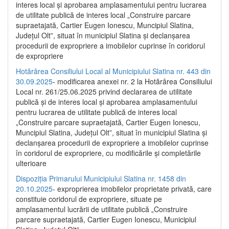
interes local și aprobarea amplasamentului pentru lucrarea
de utilitate publică de interes local „Construire parcare
supraetajată, Cartier Eugen Ionescu, Muncipiul Slatina,
Județul Olt”, situat în municipiul Slatina și declanșarea
procedurii de expropriere a imobilelor cuprinse în coridorul
de expropriere
Hotărârea Consiliului Local al Municipiului Slatina nr. 443 din
30.09.2025
- modificarea anexei nr. 2 la Hotărârea Consiliului
Local nr. 261/25.06.2025 privind declararea de utilitate
publică şi de interes local şi aprobarea amplasamentului
pentru lucrarea de utilitate publică de interes local
„Construire parcare supraetajată, Cartier Eugen Ionescu,
Muncipiul Slatina, Judeţul Olt”, situat în municipiul Slatina şi
declanşarea procedurii de expropriere a imobilelor cuprinse
în coridorul de expropriere, cu modificările şi completările
ulterioare
Dispoziția Primarului Municipiului Slatina nr. 1458 din
20.10.2025
- exproprierea imobilelor proprietate privată, care
constituie coridorul de expropriere, situate pe
amplasamentul lucrării de utilitate publică „Construire
parcare supraetajată, Cartier Eugen Ionescu, Municipiul