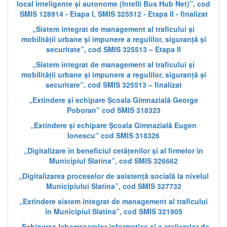
local inteligente și autonome (Intelli Bus Hub Net)”, cod
SMIS 128914 - Etapa I, SMIS 325512 - Etapa II - finalizat
„Sistem integrat de management al traficului și
mobilității urbane și impunere a regulilor, siguranță și
securitate”, cod SMIS 325513 – Etapa II
„Sistem integrat de management al traficului și
mobilității urbane și impunere a regulilor, siguranță și
securitate”, cod SMIS 325513 – finalizat
„Extindere și echipare Școala Gimnazială George
Poboran” cod SMIS 318323
„Extindere și echipare Școala Gimnazială Eugen
Ionescu” cod SMIS 318326
„Digitalizare în beneficiul cetățenilor și al firmelor în
Municipiul Slatina”, cod SMIS 326662
„Digitalizarea proceselor de asistență socială la nivelul
Municipiului Slatina”, cod SMIS 327732
„Extindere sistem integrat de management al traficului
în Municipiul Slatina”, cod SMIS 321905
„Echiparea laboratoarelor informatice și a atelierelor de