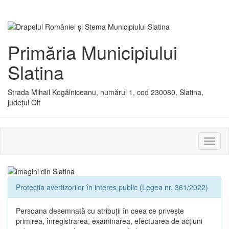
Primăria Municipiului
Slatina
Strada Mihail Kogălniceanu, numărul 1, cod 230080, Slatina,
județul Olt
Activ
sau
dezac
meniu
Protecția avertizorilor în interes public (Legea nr. 361/2022)
Persoana desemnată cu atribuții în ceea ce privește
primirea, înregistrarea, examinarea, efectuarea de acțiuni