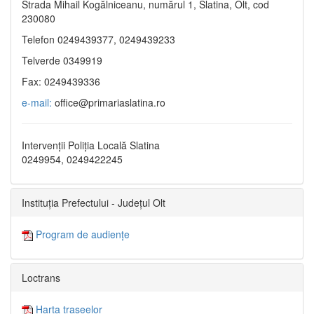
Strada Mihail Kogălniceanu, numărul 1, Slatina, Olt, cod
230080
Telefon 0249439377, 0249439233
Telverde 0349919
Fax: 0249439336
e-mail:
office@primariaslatina.ro
Intervenții Poliția Locală Slatina
0249954, 0249422245
Instituția Prefectului - Județul Olt
Program de audiențe
Loctrans
Harta traseelor