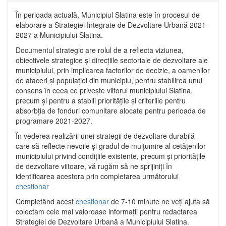
În perioada actuală, Municipiul Slatina este în procesul de
elaborare a Strategiei Integrate de Dezvoltare Urbană 2021‐
2027 a Municipiului Slatina.
Documentul strategic are rolul de a reflecta viziunea,
obiectivele strategice și direcțiile sectoriale de dezvoltare ale
municipiului, prin implicarea factorilor de decizie, a oamenilor
de afaceri și populației din municipiu, pentru stabilirea unui
consens în ceea ce privește viitorul municipiului Slatina,
precum și pentru a stabili prioritățile și criteriile pentru
absorbția de fonduri comunitare alocate pentru perioada de
programare 2021-2027.
În vederea realizării unei strategii de dezvoltare durabilă
care să reflecte nevoile și gradul de mulțumire al cetățenilor
municipiului privind condițiile existente, precum și prioritățile
de dezvoltare viitoare, vă rugăm să ne sprijiniți în
identificarea acestora prin completarea următorului
chestionar
Completând acest
chestionar
de 7-10 minute ne veți ajuta să
colectam cele mai valoroase informații pentru redactarea
Strategiei de Dezvoltare Urbană a Municipiului Slatina.