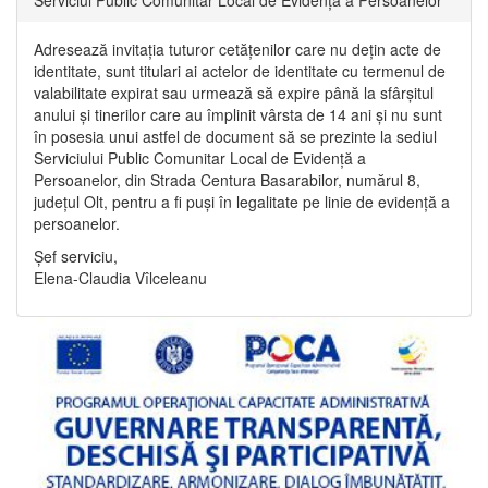
Adresează invitația tuturor cetățenilor care nu dețin acte de
identitate, sunt titulari ai actelor de identitate cu termenul de
valabilitate expirat sau urmează să expire până la sfârșitul
anului și tinerilor care au împlinit vârsta de 14 ani și nu sunt
în posesia unui astfel de document să se prezinte la sediul
Serviciului Public Comunitar Local de Evidență a
Persoanelor, din Strada Centura Basarabilor, numărul 8,
județul Olt, pentru a fi puși în legalitate pe linie de evidență a
persoanelor.
Șef serviciu,
Elena-Claudia Vîlceleanu