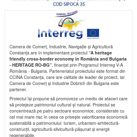
Camera de Comerț, Industrie, Navigație și Agricultură
Constanța are în implementare proiectul
“A heritage
friendly cross-border economy in România and Bulgaria
- HERITAGE RO-BG”
, finanțat prin Programul Interreg V-A
România - Bulgaria. Parteneriatul proiectului este format din
CCINA Constanța, care are calitate de leader de proiect, iar
Camera de Comerț și Industrie Dobrich din Bulgaria este
partener.
Proiectul își propune să promoveze un mediu de afaceri care
să protejeze patrimoniul cultural și natural. Proiectul se
concentrează pe patru sectoare economice, considerate cu
cel mai mare risc în ceea ce privește valorificarea economică
sustenabilă a patrimoniului: turism, urbanism-arhitectură-
construcții, agricultură-silvicultură-pășunat și energii
regenerabile.