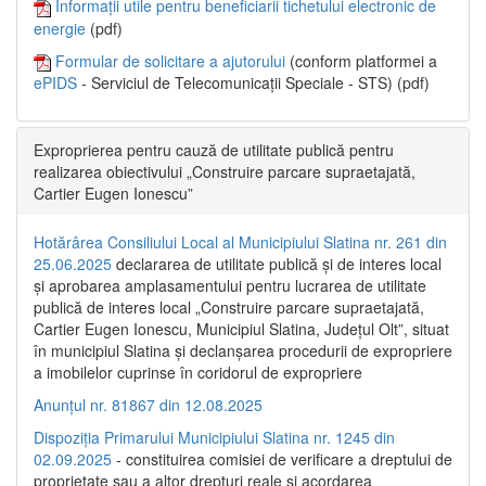
Informații utile pentru beneficiarii tichetului electronic de
energie
(pdf)
Formular de solicitare a ajutorului
(conform platformei a
ePIDS
- Serviciul de Telecomunicații Speciale - STS) (pdf)
Exproprierea pentru cauză de utilitate publică pentru
realizarea obiectivului „Construire parcare supraetajată,
Cartier Eugen Ionescu”
Hotărârea Consiliului Local al Municipiului Slatina nr. 261 din
25.06.2025
declararea de utilitate publică și de interes local
și aprobarea amplasamentului pentru lucrarea de utilitate
publică de interes local „Construire parcare supraetajată,
Cartier Eugen Ionescu, Municipiul Slatina, Județul Olt”, situat
în municipiul Slatina și declanșarea procedurii de expropriere
a imobilelor cuprinse în coridorul de expropriere
Anunțul nr. 81867 din 12.08.2025
Dispoziția Primarului Municipiului Slatina nr. 1245 din
02.09.2025
- constituirea comisiei de verificare a dreptului de
proprietate sau a altor drepturi reale și acordarea