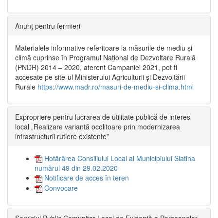
Anunț pentru fermieri
Materialele informative referitoare la măsurile de mediu și
climă cuprinse în Programul Național de Dezvoltare Rurală
(PNDR) 2014 – 2020, aferent Campaniei 2021, pot fi
accesate pe site-ul Ministerului Agriculturii și Dezvoltării
Rurale
https://www.madr.ro/masuri-de-mediu-si-clima.html
Expropriere pentru lucrarea de utilitate publică de interes
local „Realizare variantă ocolitoare prin modernizarea
infrastructurii rutiere existente”
Hotărârea Consiliului Local al Municipiului Slatina
numărul 49 din 29.02.2020
Notificare de acces în teren
Convocare
Serviciul Public Comunitar Local de Evidență a Persoanelor