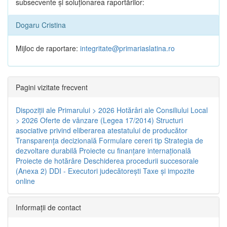
subsecvente și soluționarea raportărilor:
Dogaru Cristina
Mijloc de raportare:
integritate@primariaslatina.ro
Pagini vizitate frecvent
Dispoziţii ale Primarului > 2026
Hotărâri ale Consiliului Local
> 2026
Oferte de vânzare (Legea 17/2014)
Structuri
asociative privind eliberarea atestatului de producător
Transparenţa decizională
Formulare cereri tip
Strategia de
dezvoltare durabilă
Proiecte cu finanţare internaţională
Proiecte de hotărâre
Deschiderea procedurii succesorale
(Anexa 2)
DDI - Executori judecătorești
Taxe şi impozite
online
Informaţii de contact