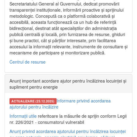
Secretariatului General al Guvernului, dedicat promovării
transparenței instituționale, informării proactive și sprijinului
metodologic. Concepută ca o platformă colaborativă și
accesibilă, aceasta funcționează ca un hub de referință
bidirecțional, destinat atât specialiștilor din administrația
publică centrală și locală, prin furnizarea de resurse, ghiduri
și bune practici, cât și părților interesate, prin facilitarea
accesului la informații relevante, instrumente de consultare și
mecanisme de participare și monitorizare publică.
Centrul de resurse
Anunț important acordare ajutor pentru încălzirea locuinței și
supliment pentru energie
Informare privind acordarea
ACTUALIZARE (23.12.2025)
ajutorului pentru încălzire
Informații utile
referitoare la măsurile de sprijin conform Legii
nr. 226/2021 - consumatorul vulnerabil
Anunț privind acordarea ajutorului pentru încălzirea locuinței