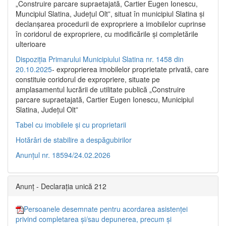
„Construire parcare supraetajată, Cartier Eugen Ionescu,
Muncipiul Slatina, Judeţul Olt”, situat în municipiul Slatina şi
declanşarea procedurii de expropriere a imobilelor cuprinse
în coridorul de expropriere, cu modificările şi completările
ulterioare
Dispoziția Primarului Municipiului Slatina nr. 1458 din
20.10.2025
- exproprierea imobilelor proprietate privată, care
constituie coridorul de expropriere, situate pe
amplasamentul lucrării de utilitate publică „Construire
parcare supraetajată, Cartier Eugen Ionescu, Municipiul
Slatina, Județul Olt”
Tabel cu imobilele și cu proprietarii
Hotărâri de stabilire a despăgubirilor
Anunțul nr. 18594/24.02.2026
Anunț - Declarația unică 212
Persoanele desemnate pentru acordarea asistenței
privind completarea și/sau depunerea, precum și