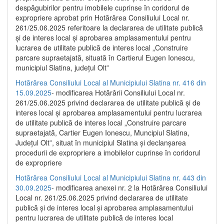
despăgubirilor pentru imobilele cuprinse în coridorul de
expropriere aprobat prin Hotărârea Consiliului Local nr.
261/25.06.2025 referitoare la declararea de utilitate publică
și de interes local și aprobarea amplasamentului pentru
lucrarea de utilitate publică de interes local „Construire
parcare supraetajată, situată în Cartierul Eugen Ionescu,
municipiul Slatina, județul Olt”
Hotărârea Consiliului Local al Municipiului Slatina nr. 416 din
15.09.2025
- modificarea Hotărârii Consiliului Local nr.
261/25.06.2025 privind declararea de utilitate publică și de
interes local și aprobarea amplasamentului pentru lucrarea
de utilitate publică de interes local „Construire parcare
supraetajată, Cartier Eugen Ionescu, Muncipiul Slatina,
Județul Olt”, situat în municipiul Slatina și declanșarea
procedurii de expropriere a imobilelor cuprinse în coridorul
de expropriere
Hotărârea Consiliului Local al Municipiului Slatina nr. 443 din
30.09.2025
- modificarea anexei nr. 2 la Hotărârea Consiliului
Local nr. 261/25.06.2025 privind declararea de utilitate
publică şi de interes local şi aprobarea amplasamentului
pentru lucrarea de utilitate publică de interes local