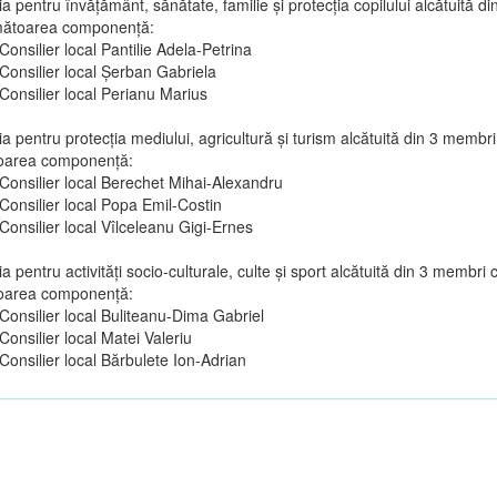
a pentru învăţământ, sănătate, familie şi protecţia copilului alcătuită d
mătoarea componenţă:
Consilier local Pantilie Adela-Petrina
Consilier local Șerban Gabriela
Consilier local Perianu Marius
a pentru protecţia mediului, agricultură şi turism alcătuită din 3 membri
oarea componenţă:
Consilier local Berechet Mihai-Alexandru
Consilier local Popa Emil-Costin
Consilier local Vîlceleanu Gigi-Ernes
a pentru activităţi socio-culturale, culte şi sport alcătuită din 3 membri 
oarea componenţă:
Consilier local Buliteanu-Dima Gabriel
Consilier local Matei Valeriu
Consilier local Bărbulete Ion-Adrian