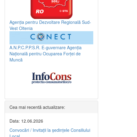
Agenția pentru Dezvoltare Regională Sud-
Vest Oltenia
A.N.P.C.P.P.S.R.
E-guvernare
Agenția
Națională pentru Ocuparea Forței de
Muncă
Cea mai recentă actualizare:
Data: 12.06.2026
Convocări / Invitaţii la şedinţele Consiliului
Local