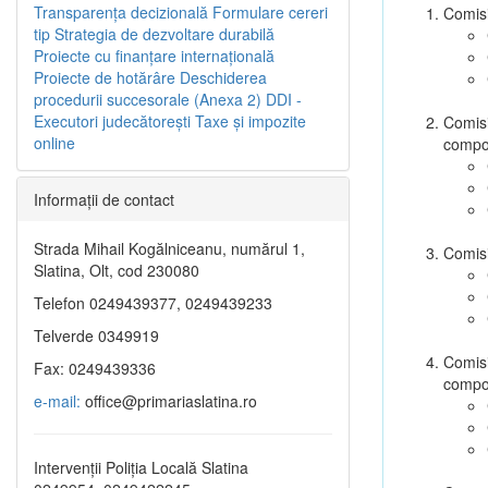
Transparenţa decizională
Formulare cereri
Comisi
tip
Strategia de dezvoltare durabilă
Proiecte cu finanţare internaţională
Proiecte de hotărâre
Deschiderea
procedurii succesorale (Anexa 2)
DDI -
Executori judecătorești
Taxe şi impozite
Comisi
online
compo
Informaţii de contact
Strada Mihail Kogălniceanu, numărul 1,
Comisi
Slatina, Olt, cod 230080
Telefon 0249439377, 0249439233
Telverde 0349919
Comisi
Fax: 0249439336
compo
e-mail:
office@primariaslatina.ro
Intervenții Poliția Locală Slatina