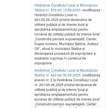
Hotărârea Consiliului Local al Municipiului
Slatina nr. 416 din 15.09.2025
- modificarea
Hotărârii Consiliului Local nr.
261/25.06.2025 privind declararea de
utilitate publică și de interes local și
aprobarea amplasamentului pentru
lucrarea de utilitate publică de interes local
„Construire parcare supraetajată, Cartier
Eugen Ionescu, Muncipiul Slatina, Județul
Olt”, situat în municipiul Slatina și
declanșarea procedurii de expropriere a
imobilelor cuprinse în coridorul de
expropriere
Hotărârea Consiliului Local al Municipiului
Slatina nr. 443 din 30.09.2025
- modificarea
anexei nr. 2 la Hotărârea Consiliului Local
nr. 261/25.06.2025 privind declararea de
utilitate publică şi de interes local şi
aprobarea amplasamentului pentru
lucrarea de utilitate publică de interes local
„Construire parcare supraetajată, Cartier