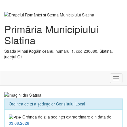
Primăria Municipiului
Slatina
Strada Mihail Kogălniceanu, numărul 1, cod 230080, Slatina,
județul Olt
Activ
sau
dezac
meniu
Ordinea de zi a ședințelor Consiliului Local
Ordinea de zi a şedinţei extraordinare din data de
03.08.2026