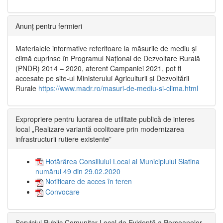
Anunț pentru fermieri
Materialele informative referitoare la măsurile de mediu și
climă cuprinse în Programul Național de Dezvoltare Rurală
(PNDR) 2014 – 2020, aferent Campaniei 2021, pot fi
accesate pe site-ul Ministerului Agriculturii și Dezvoltării
Rurale
https://www.madr.ro/masuri-de-mediu-si-clima.html
Expropriere pentru lucrarea de utilitate publică de interes
local „Realizare variantă ocolitoare prin modernizarea
infrastructurii rutiere existente”
Hotărârea Consiliului Local al Municipiului Slatina
numărul 49 din 29.02.2020
Notificare de acces în teren
Convocare
Serviciul Public Comunitar Local de Evidență a Persoanelor