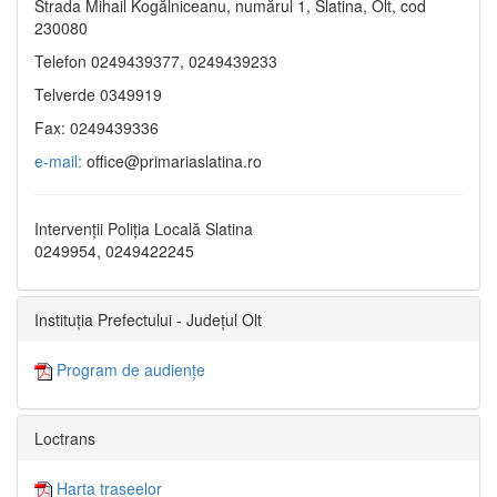
Strada Mihail Kogălniceanu, numărul 1, Slatina, Olt, cod
230080
Telefon 0249439377, 0249439233
Telverde 0349919
Fax: 0249439336
e-mail:
office@primariaslatina.ro
Intervenții Poliția Locală Slatina
0249954, 0249422245
Instituția Prefectului - Județul Olt
Program de audiențe
Loctrans
Harta traseelor