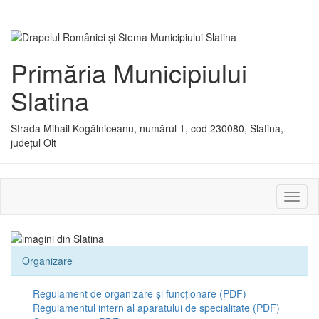
Primăria Municipiului
Slatina
Strada Mihail Kogălniceanu, numărul 1, cod 230080, Slatina,
județul Olt
Activ
sau
dezac
meniu
Organizare
Regulament de organizare și funcționare (PDF)
Regulamentul intern al aparatului de specialitate (PDF)