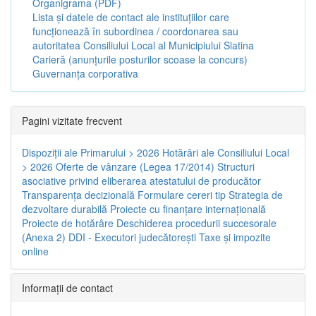
Organigrama (PDF)
Lista și datele de contact ale instituțiilor care
funcționează în subordinea / coordonarea sau
autoritatea Consiliului Local al Municipiului Slatina
Carieră (anunțurile posturilor scoase la concurs)
Guvernanța corporativa
Pagini vizitate frecvent
Dispoziţii ale Primarului > 2026
Hotărâri ale Consiliului Local
> 2026
Oferte de vânzare (Legea 17/2014)
Structuri
asociative privind eliberarea atestatului de producător
Transparenţa decizională
Formulare cereri tip
Strategia de
dezvoltare durabilă
Proiecte cu finanţare internaţională
Proiecte de hotărâre
Deschiderea procedurii succesorale
(Anexa 2)
DDI - Executori judecătorești
Taxe şi impozite
online
Informaţii de contact