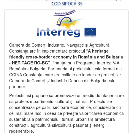
Camera de Comerț, Industrie, Navigație și Agricultură
Constanța are în implementare proiectul
“A heritage
friendly cross-border economy in România and Bulgaria
- HERITAGE RO-BG”
, finanțat prin Programul Interreg V-A
România - Bulgaria. Parteneriatul proiectului este format din
CCINA Constanța, care are calitate de leader de proiect, iar
Camera de Comerț și Industrie Dobrich din Bulgaria este
partener.
Proiectul își propune să promoveze un mediu de afaceri care
să protejeze patrimoniul cultural și natural. Proiectul se
concentrează pe patru sectoare economice, considerate cu
cel mai mare risc în ceea ce privește valorificarea economică
sustenabilă a patrimoniului: turism, urbanism-arhitectură-
construcții, agricultură-silvicultură-pășunat și energii
regenerabile.