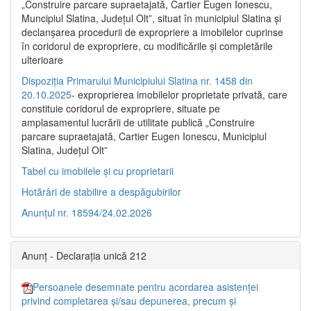
„Construire parcare supraetajată, Cartier Eugen Ionescu,
Muncipiul Slatina, Judeţul Olt”, situat în municipiul Slatina şi
declanşarea procedurii de expropriere a imobilelor cuprinse
în coridorul de expropriere, cu modificările şi completările
ulterioare
Dispoziția Primarului Municipiului Slatina nr. 1458 din
20.10.2025
- exproprierea imobilelor proprietate privată, care
constituie coridorul de expropriere, situate pe
amplasamentul lucrării de utilitate publică „Construire
parcare supraetajată, Cartier Eugen Ionescu, Municipiul
Slatina, Județul Olt”
Tabel cu imobilele și cu proprietarii
Hotărâri de stabilire a despăgubirilor
Anunțul nr. 18594/24.02.2026
Anunț - Declarația unică 212
Persoanele desemnate pentru acordarea asistenței
privind completarea și/sau depunerea, precum și