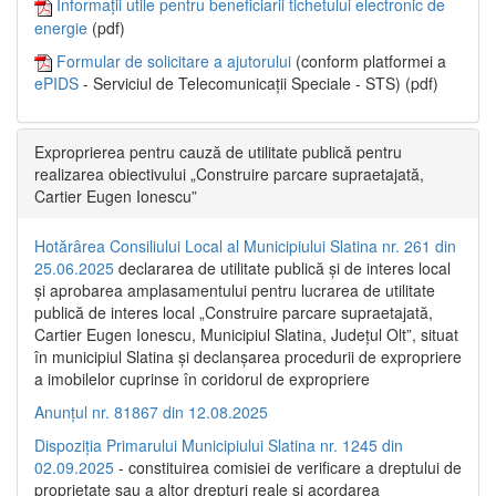
Informații utile pentru beneficiarii tichetului electronic de
energie
(pdf)
Formular de solicitare a ajutorului
(conform platformei a
ePIDS
- Serviciul de Telecomunicații Speciale - STS) (pdf)
Exproprierea pentru cauză de utilitate publică pentru
realizarea obiectivului „Construire parcare supraetajată,
Cartier Eugen Ionescu”
Hotărârea Consiliului Local al Municipiului Slatina nr. 261 din
25.06.2025
declararea de utilitate publică și de interes local
și aprobarea amplasamentului pentru lucrarea de utilitate
publică de interes local „Construire parcare supraetajată,
Cartier Eugen Ionescu, Municipiul Slatina, Județul Olt”, situat
în municipiul Slatina și declanșarea procedurii de expropriere
a imobilelor cuprinse în coridorul de expropriere
Anunțul nr. 81867 din 12.08.2025
Dispoziția Primarului Municipiului Slatina nr. 1245 din
02.09.2025
- constituirea comisiei de verificare a dreptului de
proprietate sau a altor drepturi reale și acordarea