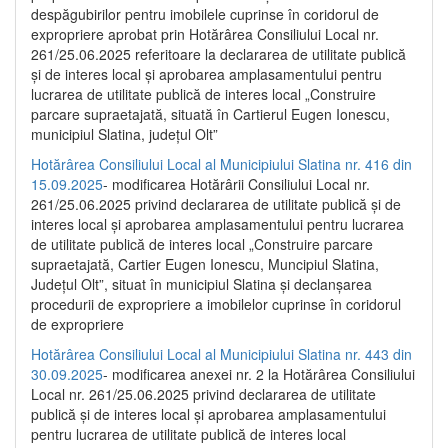
despăgubirilor pentru imobilele cuprinse în coridorul de
expropriere aprobat prin Hotărârea Consiliului Local nr.
261/25.06.2025 referitoare la declararea de utilitate publică
și de interes local și aprobarea amplasamentului pentru
lucrarea de utilitate publică de interes local „Construire
parcare supraetajată, situată în Cartierul Eugen Ionescu,
municipiul Slatina, județul Olt”
Hotărârea Consiliului Local al Municipiului Slatina nr. 416 din
15.09.2025
- modificarea Hotărârii Consiliului Local nr.
261/25.06.2025 privind declararea de utilitate publică și de
interes local și aprobarea amplasamentului pentru lucrarea
de utilitate publică de interes local „Construire parcare
supraetajată, Cartier Eugen Ionescu, Muncipiul Slatina,
Județul Olt”, situat în municipiul Slatina și declanșarea
procedurii de expropriere a imobilelor cuprinse în coridorul
de expropriere
Hotărârea Consiliului Local al Municipiului Slatina nr. 443 din
30.09.2025
- modificarea anexei nr. 2 la Hotărârea Consiliului
Local nr. 261/25.06.2025 privind declararea de utilitate
publică şi de interes local şi aprobarea amplasamentului
pentru lucrarea de utilitate publică de interes local