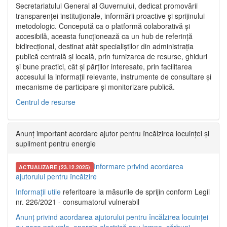
Secretariatului General al Guvernului, dedicat promovării
transparenței instituționale, informării proactive și sprijinului
metodologic. Concepută ca o platformă colaborativă și
accesibilă, aceasta funcționează ca un hub de referință
bidirecțional, destinat atât specialiștilor din administrația
publică centrală și locală, prin furnizarea de resurse, ghiduri
și bune practici, cât și părților interesate, prin facilitarea
accesului la informații relevante, instrumente de consultare și
mecanisme de participare și monitorizare publică.
Centrul de resurse
Anunț important acordare ajutor pentru încălzirea locuinței și
supliment pentru energie
Informare privind acordarea
ACTUALIZARE (23.12.2025)
ajutorului pentru încălzire
Informații utile
referitoare la măsurile de sprijin conform Legii
nr. 226/2021 - consumatorul vulnerabil
Anunț privind acordarea ajutorului pentru încălzirea locuinței
cu gaze naturale, energie electrică sau lemne, cărbuni,