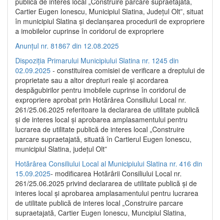
publică de interes local „Construire parcare supraetajată,
Cartier Eugen Ionescu, Municipiul Slatina, Județul Olt”, situat
în municipiul Slatina și declanșarea procedurii de expropriere
a imobilelor cuprinse în coridorul de expropriere
Anunțul nr. 81867 din 12.08.2025
Dispoziția Primarului Municipiului Slatina nr. 1245 din
02.09.2025
- constituirea comisiei de verificare a dreptului de
proprietate sau a altor drepturi reale și acordarea
despăgubirilor pentru imobilele cuprinse în coridorul de
expropriere aprobat prin Hotărârea Consiliului Local nr.
261/25.06.2025 referitoare la declararea de utilitate publică
și de interes local și aprobarea amplasamentului pentru
lucrarea de utilitate publică de interes local „Construire
parcare supraetajată, situată în Cartierul Eugen Ionescu,
municipiul Slatina, județul Olt”
Hotărârea Consiliului Local al Municipiului Slatina nr. 416 din
15.09.2025
- modificarea Hotărârii Consiliului Local nr.
261/25.06.2025 privind declararea de utilitate publică și de
interes local și aprobarea amplasamentului pentru lucrarea
de utilitate publică de interes local „Construire parcare
supraetajată, Cartier Eugen Ionescu, Muncipiul Slatina,