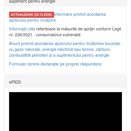
supliment pentru energie
Informare privind acordarea
ACTUALIZARE (23.12.2025)
ajutorului pentru încălzire
Informații utile
referitoare la măsurile de sprijin conform Legii
nr. 226/2021 - consumatorul vulnerabil
Anunț privind acordarea ajutorului pentru încălzirea locuinței
cu gaze naturale, energie electrică sau lemne, cărbuni,
combustibili petrolieri și a suplimentului pentru energie
Formular cerere-declarație pe proprie răspundere
ePIDS