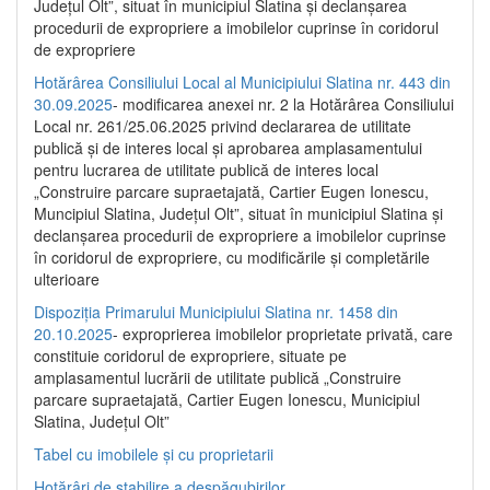
Județul Olt”, situat în municipiul Slatina și declanșarea
procedurii de expropriere a imobilelor cuprinse în coridorul
de expropriere
Hotărârea Consiliului Local al Municipiului Slatina nr. 443 din
30.09.2025
- modificarea anexei nr. 2 la Hotărârea Consiliului
Local nr. 261/25.06.2025 privind declararea de utilitate
publică şi de interes local şi aprobarea amplasamentului
pentru lucrarea de utilitate publică de interes local
„Construire parcare supraetajată, Cartier Eugen Ionescu,
Muncipiul Slatina, Judeţul Olt”, situat în municipiul Slatina şi
declanşarea procedurii de expropriere a imobilelor cuprinse
în coridorul de expropriere, cu modificările şi completările
ulterioare
Dispoziția Primarului Municipiului Slatina nr. 1458 din
20.10.2025
- exproprierea imobilelor proprietate privată, care
constituie coridorul de expropriere, situate pe
amplasamentul lucrării de utilitate publică „Construire
parcare supraetajată, Cartier Eugen Ionescu, Municipiul
Slatina, Județul Olt”
Tabel cu imobilele și cu proprietarii
Hotărâri de stabilire a despăgubirilor