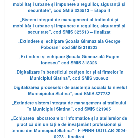
mobilității urbane și impunere a regulilor, siguranță și
securitate”, cod SMIS 325513 – Etapa II
„Sistem integrat de management al traficului și
mobilității urbane și impunere a regulilor, siguranță și
securitate”, cod SMIS 325513 – finalizat
„Extindere și echipare Școala Gimnazială George
Poboran” cod SMIS 318323
„Extindere și echipare Școala Gimnazială Eugen
Ionescu” cod SMIS 318326
„Digitalizare în beneficiul cetățenilor și al firmelor în
Municipiul Slatina”, cod SMIS 326662
„Digitalizarea proceselor de asistență socială la nivelul
Municipiului Slatina”, cod SMIS 327732
„Extindere sistem integrat de management al traficului
în Municipiul Slatina”, cod SMIS 321905
„Echiparea laboratoarelor informatice și a atelierelor de
practică din unitățile de învățământ profesional și
tehnic din Municipiul Slatina” - F-PNRR-DOTLAB-2024-
0273 - finalizat