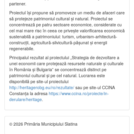
partener.
Proiectul își propune să promoveze un mediu de afaceri care
să protejeze patrimoniul cultural și natural. Proiectul se
concentrează pe patru sectoare economice, considerate cu
cel mai mare risc în ceea ce privește valorificarea economică
sustenabilă a patrimoniului: turism, urbanism-arhitectură-
construcții, agricultură-silvicultură-pășunat și energii
regenerabile.
Principalul rezultat al proiectului „Strategia de dezvoltare a
unei economii care protejează resursele naturale și culturale
în România și Bulgaria” se concentrează distinct pe
patrimoniul cultural și pe cel natural. Lucrarea este
disponibilă pe site-ul proiectului
http://heritagerobg.eu/ro/rezultate/
sau pe site-ul CCINA
Constanța la adresa
https://www.ccina.ro/proiecte/in-
derulare/heritage
.
© 2026 Primăria Municipiului Slatina