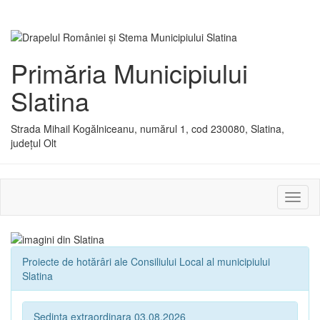
Primăria Municipiului
Slatina
Strada Mihail Kogălniceanu, numărul 1, cod 230080, Slatina,
județul Olt
Activ
sau
dezac
meniu
Proiecte de hotărâri ale Consiliului Local al municipiului
Slatina
Sedinta extraordinara 03.08.2026