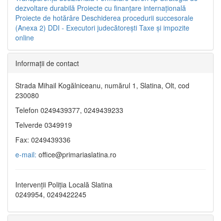
dezvoltare durabilă
Proiecte cu finanţare internaţională
Proiecte de hotărâre
Deschiderea procedurii succesorale
(Anexa 2)
DDI - Executori judecătorești
Taxe şi impozite
online
Informaţii de contact
Strada Mihail Kogălniceanu, numărul 1, Slatina, Olt, cod
230080
Telefon 0249439377, 0249439233
Telverde 0349919
Fax: 0249439336
e-mail:
office@primariaslatina.ro
Intervenții Poliția Locală Slatina
0249954, 0249422245