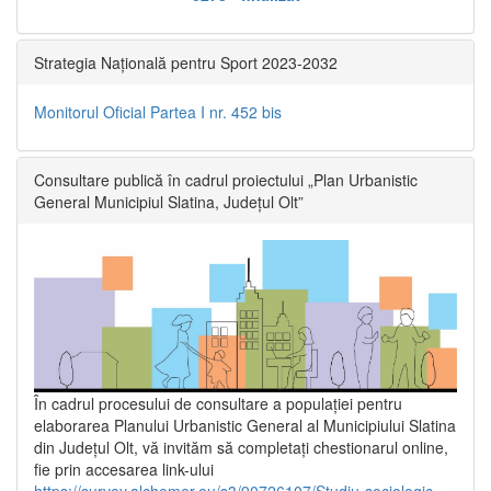
Strategia Națională pentru Sport 2023-2032
Monitorul Oficial Partea I nr. 452 bis
Consultare publică în cadrul proiectului „Plan Urbanistic
General Municipiul Slatina, Județul Olt”
În cadrul procesului de consultare a populaţiei pentru
elaborarea Planului Urbanistic General al Municipiului Slatina
din Județul Olt, vă invităm să completați chestionarul online,
fie prin accesarea link-ului
https://survey.alchemer.eu/s3/90726107/Studiu-sociologic-