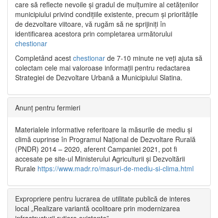
care să reflecte nevoile și gradul de mulțumire al cetățenilor
municipiului privind condițiile existente, precum și prioritățile
de dezvoltare viitoare, vă rugăm să ne sprijiniți în
identificarea acestora prin completarea următorului
chestionar
Completând acest
chestionar
de 7-10 minute ne veți ajuta să
colectam cele mai valoroase informații pentru redactarea
Strategiei de Dezvoltare Urbană a Municipiului Slatina.
Anunț pentru fermieri
Materialele informative referitoare la măsurile de mediu și
climă cuprinse în Programul Național de Dezvoltare Rurală
(PNDR) 2014 – 2020, aferent Campaniei 2021, pot fi
accesate pe site-ul Ministerului Agriculturii și Dezvoltării
Rurale
https://www.madr.ro/masuri-de-mediu-si-clima.html
Expropriere pentru lucrarea de utilitate publică de interes
local „Realizare variantă ocolitoare prin modernizarea
infrastructurii rutiere existente”