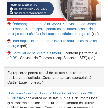
Ordonanța de urgență nr. 35/2025 privind introducerea
unui mecanism de sprijin pentru consumatorii casnici de
energie electrică aflați în situația de sărăcie energetică
(pdf)
Informații utile pentru beneficiarii tichetului electronic de
energie
(pdf)
Formular de solicitare a ajutorului
(conform platformei a
ePIDS
- Serviciul de Telecomunicații Speciale - STS) (pdf)
Exproprierea pentru cauză de utilitate publică pentru
realizarea obiectivului „Construire parcare supraetajată,
Cartier Eugen Ionescu”
Hotărârea Consiliului Local al Municipiului Slatina nr. 261 din
25.06.2025
declararea de utilitate publică și de interes local
și aprobarea amplasamentului pentru lucrarea de utilitate
publică de interes local „Construire parcare supraetajată,