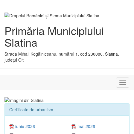
Primăria Municipiului
Slatina
Strada Mihail Kogălniceanu, numărul 1, cod 230080, Slatina,
județul Olt
Activ
sau
dezac
meniu
Certificate de urbanism
iunie 2026
mai 2026