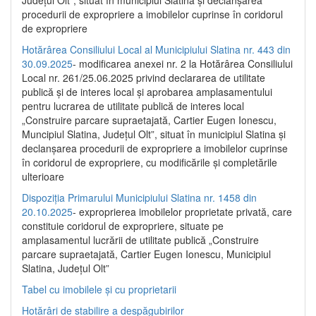
Județul Olt”, situat în municipiul Slatina și declanșarea
procedurii de expropriere a imobilelor cuprinse în coridorul
de expropriere
Hotărârea Consiliului Local al Municipiului Slatina nr. 443 din
30.09.2025
- modificarea anexei nr. 2 la Hotărârea Consiliului
Local nr. 261/25.06.2025 privind declararea de utilitate
publică şi de interes local şi aprobarea amplasamentului
pentru lucrarea de utilitate publică de interes local
„Construire parcare supraetajată, Cartier Eugen Ionescu,
Muncipiul Slatina, Judeţul Olt”, situat în municipiul Slatina şi
declanşarea procedurii de expropriere a imobilelor cuprinse
în coridorul de expropriere, cu modificările şi completările
ulterioare
Dispoziția Primarului Municipiului Slatina nr. 1458 din
20.10.2025
- exproprierea imobilelor proprietate privată, care
constituie coridorul de expropriere, situate pe
amplasamentul lucrării de utilitate publică „Construire
parcare supraetajată, Cartier Eugen Ionescu, Municipiul
Slatina, Județul Olt”
Tabel cu imobilele și cu proprietarii
Hotărâri de stabilire a despăgubirilor