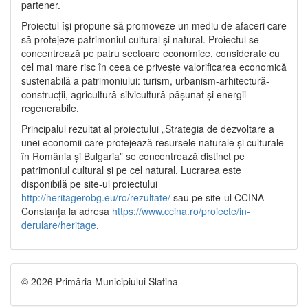
partener.
Proiectul își propune să promoveze un mediu de afaceri care
să protejeze patrimoniul cultural și natural. Proiectul se
concentrează pe patru sectoare economice, considerate cu
cel mai mare risc în ceea ce privește valorificarea economică
sustenabilă a patrimoniului: turism, urbanism-arhitectură-
construcții, agricultură-silvicultură-pășunat și energii
regenerabile.
Principalul rezultat al proiectului „Strategia de dezvoltare a
unei economii care protejează resursele naturale și culturale
în România și Bulgaria” se concentrează distinct pe
patrimoniul cultural și pe cel natural. Lucrarea este
disponibilă pe site-ul proiectului
http://heritagerobg.eu/ro/rezultate/
sau pe site-ul CCINA
Constanța la adresa
https://www.ccina.ro/proiecte/in-
derulare/heritage
.
© 2026 Primăria Municipiului Slatina