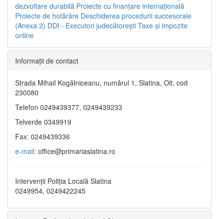
dezvoltare durabilă
Proiecte cu finanţare internaţională
Proiecte de hotărâre
Deschiderea procedurii succesorale
(Anexa 2)
DDI - Executori judecătorești
Taxe şi impozite
online
Informaţii de contact
Strada Mihail Kogălniceanu, numărul 1, Slatina, Olt, cod
230080
Telefon 0249439377, 0249439233
Telverde 0349919
Fax: 0249439336
e-mail:
office@primariaslatina.ro
Intervenții Poliția Locală Slatina
0249954, 0249422245