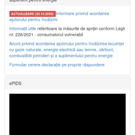
Informare privind acordarea
ACTUALIZARE (23.12.2025)
ajutorului pentru încălzire
Informații utile
referitoare la măsurile de sprijin conform Legii
nr. 226/2021 - consumatorul vulnerabil
Anunț privind acordarea ajutorului pentru încălzirea locuinței
cu gaze naturale, energie electrică sau lemne, cărbuni,
combustibili petrolieri și a suplimentului pentru energie
Formular cerere-declarație pe proprie răspundere
ePIDS