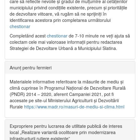
care să reflecte nevoile și gradul de mulțumire al cetățenilor
municipiului privind condițiile existente, precum și prioritățile
de dezvoltare viitoare, vă rugăm să ne sprijiniți în
identificarea acestora prin completarea următorului
chestionar
Completând acest
chestionar
de 7-10 minute ne veți ajuta să
colectam cele mai valoroase informații pentru redactarea
Strategiei de Dezvoltare Urbană a Municipiului Slatina.
Anunț pentru fermieri
Materialele informative referitoare la măsurile de mediu și
climă cuprinse în Programul Național de Dezvoltare Rurală
(PNDR) 2014 – 2020, aferent Campaniei 2021, pot fi
accesate pe site-ul Ministerului Agriculturii și Dezvoltării
Rurale
https://www.madr.ro/masuri-de-mediu-si-clima.html
Expropriere pentru lucrarea de utilitate publică de interes
local „Realizare variantă ocolitoare prin modernizarea
infrastructurii rutiere existente”