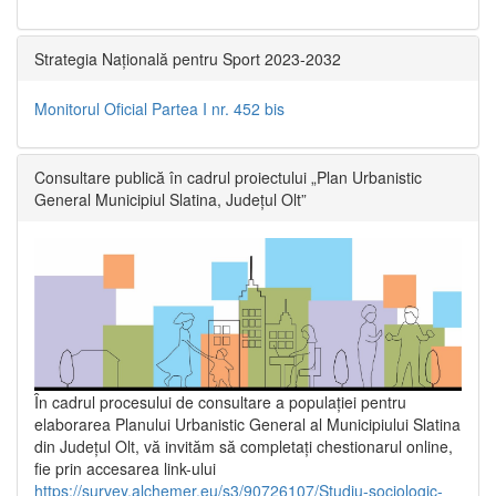
Strategia Națională pentru Sport 2023-2032
Monitorul Oficial Partea I nr. 452 bis
Consultare publică în cadrul proiectului „Plan Urbanistic
General Municipiul Slatina, Județul Olt”
În cadrul procesului de consultare a populaţiei pentru
elaborarea Planului Urbanistic General al Municipiului Slatina
din Județul Olt, vă invităm să completați chestionarul online,
fie prin accesarea link-ului
https://survey.alchemer.eu/s3/90726107/Studiu-sociologic-