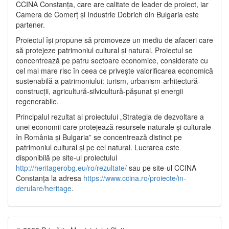
CCINA Constanța, care are calitate de leader de proiect, iar
Camera de Comerț și Industrie Dobrich din Bulgaria este
partener.
Proiectul își propune să promoveze un mediu de afaceri care
să protejeze patrimoniul cultural și natural. Proiectul se
concentrează pe patru sectoare economice, considerate cu
cel mai mare risc în ceea ce privește valorificarea economică
sustenabilă a patrimoniului: turism, urbanism-arhitectură-
construcții, agricultură-silvicultură-pășunat și energii
regenerabile.
Principalul rezultat al proiectului „Strategia de dezvoltare a
unei economii care protejează resursele naturale și culturale
în România și Bulgaria” se concentrează distinct pe
patrimoniul cultural și pe cel natural. Lucrarea este
disponibilă pe site-ul proiectului
http://heritagerobg.eu/ro/rezultate/
sau pe site-ul CCINA
Constanța la adresa
https://www.ccina.ro/proiecte/in-
derulare/heritage
.