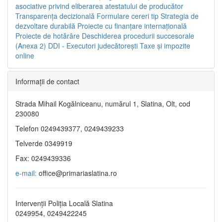
asociative privind eliberarea atestatului de producător
Transparenţa decizională
Formulare cereri tip
Strategia de
dezvoltare durabilă
Proiecte cu finanţare internaţională
Proiecte de hotărâre
Deschiderea procedurii succesorale
(Anexa 2)
DDI - Executori judecătorești
Taxe şi impozite
online
Informaţii de contact
Strada Mihail Kogălniceanu, numărul 1, Slatina, Olt, cod
230080
Telefon 0249439377, 0249439233
Telverde 0349919
Fax: 0249439336
e-mail:
office@primariaslatina.ro
Intervenții Poliția Locală Slatina
0249954, 0249422245