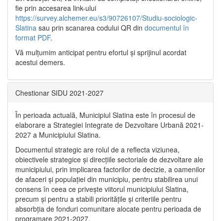
fie prin accesarea link-ului
https://survey.alchemer.eu/s3/90726107/Studiu-sociologic-
Slatina
sau prin scanarea codului QR din
documentul în
format PDF
.
Vă mulţumim anticipat pentru efortul şi sprijinul acordat
acestui demers.
Chestionar SIDU 2021-2027
În perioada actuală, Municipiul Slatina este în procesul de
elaborare a Strategiei Integrate de Dezvoltare Urbană 2021‐
2027 a Municipiului Slatina.
Documentul strategic are rolul de a reflecta viziunea,
obiectivele strategice și direcțiile sectoriale de dezvoltare ale
municipiului, prin implicarea factorilor de decizie, a oamenilor
de afaceri și populației din municipiu, pentru stabilirea unui
consens în ceea ce privește viitorul municipiului Slatina,
precum și pentru a stabili prioritățile și criteriile pentru
absorbția de fonduri comunitare alocate pentru perioada de
programare 2021-2027.