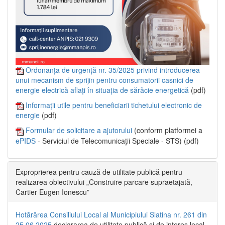
Ordonanța de urgență nr. 35/2025 privind introducerea
unui mecanism de sprijin pentru consumatorii casnici de
energie electrică aflați în situația de sărăcie energetică
(pdf)
Informații utile pentru beneficiarii tichetului electronic de
energie
(pdf)
Formular de solicitare a ajutorului
(conform platformei a
ePIDS
- Serviciul de Telecomunicații Speciale - STS) (pdf)
Exproprierea pentru cauză de utilitate publică pentru
realizarea obiectivului „Construire parcare supraetajată,
Cartier Eugen Ionescu”
Hotărârea Consiliului Local al Municipiului Slatina nr. 261 din
25.06.2025
declararea de utilitate publică și de interes local