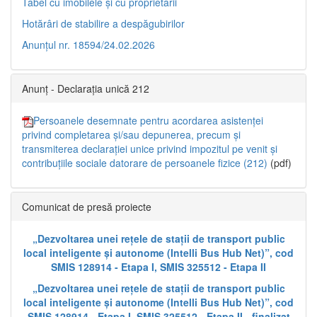
Tabel cu imobilele și cu proprietarii
Hotărâri de stabilire a despăgubirilor
Anunțul nr. 18594/24.02.2026
Anunț - Declarația unică 212
Persoanele desemnate pentru acordarea asistenței
privind completarea și/sau depunerea, precum și
transmiterea declarației unice privind impozitul pe venit și
contribuțiile sociale datorare de persoanele fizice (212)
(pdf)
Comunicat de presă proiecte
„Dezvoltarea unei rețele de stații de transport public
local inteligente și autonome (Intelli Bus Hub Net)”, cod
SMIS 128914 - Etapa I, SMIS 325512 - Etapa II
„Dezvoltarea unei rețele de stații de transport public
local inteligente și autonome (Intelli Bus Hub Net)”, cod
SMIS 128914 - Etapa I, SMIS 325512 - Etapa II - finalizat