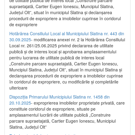
de utilitate publică de interes local „Construire parcare
supraetajată, Cartier Eugen Ionescu, Muncipiul Slatina,
Județul Olt”, situat în municipiul Slatina și declanșarea
procedurii de expropriere a imobilelor cuprinse în coridorul
de expropriere
Hotărârea Consiliului Local al Municipiului Slatina nr. 443 din
30.09.2025
- modificarea anexei nr. 2 la Hotărârea Consiliului
Local nr. 261/25.06.2025 privind declararea de utilitate
publică şi de interes local şi aprobarea amplasamentului
pentru lucrarea de utilitate publică de interes local
„Construire parcare supraetajată, Cartier Eugen Ionescu,
Muncipiul Slatina, Judeţul Olt”, situat în municipiul Slatina şi
declanşarea procedurii de expropriere a imobilelor cuprinse
în coridorul de expropriere, cu modificările şi completările
ulterioare
Dispoziția Primarului Municipiului Slatina nr. 1458 din
20.10.2025
- exproprierea imobilelor proprietate privată, care
constituie coridorul de expropriere, situate pe
amplasamentul lucrării de utilitate publică „Construire
parcare supraetajată, Cartier Eugen Ionescu, Municipiul
Slatina, Județul Olt”