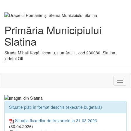
Primăria Municipiului
Slatina
Strada Mihail Kogălniceanu, numărul 1, cod 230080, Slatina,
județul Olt
Activ
sau
dezac
meniu
Situație plăți în format deschis (execuție bugetară)
Situația fluxurilor de trezorerie la 31.03.2026
(30.04.2026)