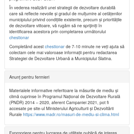
În vederea realizării unei strategii de dezvoltare durabilă
care să reflecte nevoile și gradul de mulțumire al cetățenilor
municipiului privind condițiile existente, precum și prioritățile
de dezvoltare viitoare, vă rugăm să ne sprijiniți în
identificarea acestora prin completarea următorului
chestionar
Completând acest
chestionar
de 7-10 minute ne veți ajuta să
colectam cele mai valoroase informații pentru redactarea
Strategiei de Dezvoltare Urbană a Municipiului Slatina.
Anunț pentru fermieri
Materialele informative referitoare la măsurile de mediu și
climă cuprinse în Programul Național de Dezvoltare Rurală
(PNDR) 2014 – 2020, aferent Campaniei 2021, pot fi
accesate pe site-ul Ministerului Agriculturii și Dezvoltării
Rurale
https://www.madr.ro/masuri-de-mediu-si-clima.html
Expropriere pentru lucrarea de utilitate publică de interes