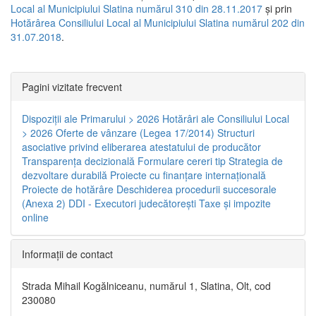
Local al Municipiului Slatina numărul 310 din 28.11.2017
și prin
Hotărârea Consiliului Local al Municipiului Slatina numărul 202 din
31.07.2018
.
Pagini vizitate frecvent
Dispoziţii ale Primarului > 2026
Hotărâri ale Consiliului Local
> 2026
Oferte de vânzare (Legea 17/2014)
Structuri
asociative privind eliberarea atestatului de producător
Transparenţa decizională
Formulare cereri tip
Strategia de
dezvoltare durabilă
Proiecte cu finanţare internaţională
Proiecte de hotărâre
Deschiderea procedurii succesorale
(Anexa 2)
DDI - Executori judecătorești
Taxe şi impozite
online
Informaţii de contact
Strada Mihail Kogălniceanu, numărul 1, Slatina, Olt, cod
230080