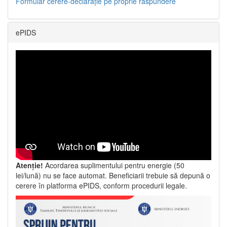
Formular cerere-declarație pe proprie răspundere
ePIDS
Atenție!
Acordarea suplimentului pentru energie (50
lei/lună) nu se face automat. Beneficiarii trebuie să depună o
cerere în platforma ePIDS, conform procedurii legale.