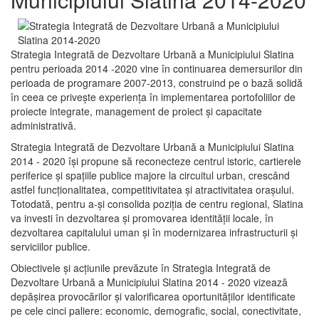
Strategia Integrată de Dezvoltare Urbană a Municipiului Slatina
pentru perioada 2014 -2020 vine în continuarea demersurilor din
perioada de programare 2007-2013, construind pe o bază solidă
în ceea ce priveşte experienţa în implementarea portofoliilor de
proiecte integrate, management de proiect și capacitate
administrativă.
Strategia Integrată de Dezvoltare Urbană a Municipiului Slatina
2014 - 2020 își propune să reconecteze centrul istoric, cartierele
periferice şi spaţiile publice majore la circuitul urban, crescând
astfel funcţionalitatea, competitivitatea şi atractivitatea oraşului.
Totodată, pentru a-şi consolida poziţia de centru regional, Slatina
va investi în dezvoltarea şi promovarea identităţii locale, în
dezvoltarea capitalului uman şi în modernizarea infrastructurii şi
serviciilor publice.
Obiectivele şi acţiunile prevăzute în Strategia Integrată de
Dezvoltare Urbană a Municipiului Slatina 2014 - 2020 vizează
depășirea provocărilor şi valorificarea oportunităţilor identificate
pe cele cinci paliere: economic, demografic, social, conectivitate,