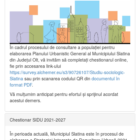
În cadrul procesului de consultare a populaţiei pentru
elaborarea Planului Urbanistic General al Municipiului Slatina
din Județul Olt, vă invităm să completați chestionarul online,
fie prin accesarea link-ului
https://survey.alchemer.eu/s3/90726107/Studiu-sociologic-
Slatina
sau prin scanarea codului QR din
documentul în
format PDF
.
Vă mulţumim anticipat pentru efortul şi sprijinul acordat
acestui demers.
Chestionar SIDU 2021-2027
În perioada actuală, Municipiul Slatina este în procesul de
elaborare a Strategiei Integrate de Dezvoltare Urbană 2021‐