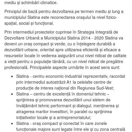
mediu şi schimbări climatice.
Principiul de bază pentru dezvoltarea pe termen mediu şi lung a
municipiului Slatina este reconectarea oraşului la nivel fizico-
spaţial, social şi funcţional.
Prin intermediul proiectelor cuprinse în Strategia Integrată de
Dezvoltare Urbană a Municipiului Slatina 2014 - 2020 Slatina va
deveni un oraş compact şi verde, cu o înţelegere durabilă a
dezvoltării urbane, orientat spre utilizarea eficientă şi eficace a
resurselor locale în vederea asigurării unui nivel ridicat de calitate
a vieţii pentru o populaţie tânără, cu un nivel ridicat de pregătire
profesională. Principalele aspecte urmărite în acest sens sunt:
Slatina - centru economic-industrial reprezentativ, racordat
prin intermediul autostrăzii A1 la celelalte centre de
producţie de interes naţional din Regiunea Sud-Vest;
Slatina – centru de excelenţă în domeniul tehnic –
sprijinirea şi promovarea dezvoltării unui sistem de
învăţământ tehnic performant şi dialogul, menţinerea şi
atragerea marilor investitori, în paralel cu sprijinirea
iniţiativelor locale şi a antreprenoriatului;
Slatina - oraş compact şi conectat în care zonele
funcţionale majore sunt legate între ele şi cu zona centrală