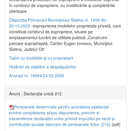
în coridorul de expropriere, cu modificările şi completările
ulterioare
Dispoziția Primarului Municipiului Slatina nr. 1458 din
20.10.2025
- exproprierea imobilelor proprietate privată, care
constituie coridorul de expropriere, situate pe
amplasamentul lucrării de utilitate publică „Construire
parcare supraetajată, Cartier Eugen Ionescu, Municipiul
Slatina, Județul Olt”
Tabel cu imobilele și cu proprietarii
Hotărâri de stabilire a despăgubirilor
Anunțul nr. 18594/24.02.2026
Anunț - Declarația unică 212
Persoanele desemnate pentru acordarea asistenței
privind completarea și/sau depunerea, precum și
transmiterea declarației unice privind impozitul pe venit și
contribuțiile sociale datorare de persoanele fizice (212)
(pdf)