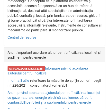
metodologic. Concepută ca o platformă colaborativă și
accesibilă, aceasta funcționează ca un hub de referință
bidirecțional, destinat atât specialiștilor din administrația
publică centrală și locală, prin furnizarea de resurse, ghiduri
și bune practici, cât și părților interesate, prin facilitarea
accesului la informații relevante, instrumente de consultare și
mecanisme de participare și monitorizare publică.
Centrul de resurse
Anunț important acordare ajutor pentru încălzirea locuinței și
supliment pentru energie
Informare privind acordarea
ACTUALIZARE (23.12.2025)
ajutorului pentru încălzire
Informații utile
referitoare la măsurile de sprijin conform Legii
nr. 226/2021 - consumatorul vulnerabil
Anunț privind acordarea ajutorului pentru încălzirea locuinței
cu gaze naturale, energie electrică sau lemne, cărbuni,
combustibili petrolieri și a suplimentului pentru energie