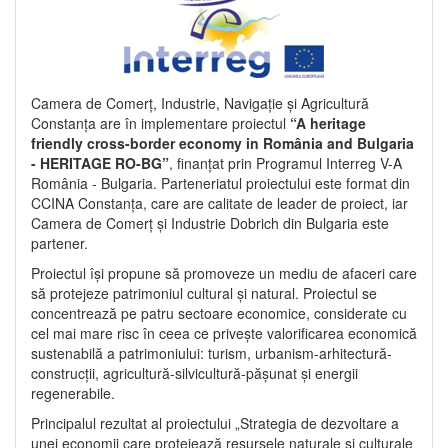
Camera de Comerț, Industrie, Navigație și Agricultură
Constanța are în implementare proiectul
“A heritage
friendly cross-border economy in România and Bulgaria
- HERITAGE RO-BG”
, finanțat prin Programul Interreg V-A
România - Bulgaria. Parteneriatul proiectului este format din
CCINA Constanța, care are calitate de leader de proiect, iar
Camera de Comerț și Industrie Dobrich din Bulgaria este
partener.
Proiectul își propune să promoveze un mediu de afaceri care
să protejeze patrimoniul cultural și natural. Proiectul se
concentrează pe patru sectoare economice, considerate cu
cel mai mare risc în ceea ce privește valorificarea economică
sustenabilă a patrimoniului: turism, urbanism-arhitectură-
construcții, agricultură-silvicultură-pășunat și energii
regenerabile.
Principalul rezultat al proiectului „Strategia de dezvoltare a
unei economii care protejează resursele naturale și culturale