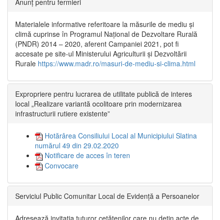
Anunț pentru fermieri
Materialele informative referitoare la măsurile de mediu și
climă cuprinse în Programul Național de Dezvoltare Rurală
(PNDR) 2014 – 2020, aferent Campaniei 2021, pot fi
accesate pe site-ul Ministerului Agriculturii și Dezvoltării
Rurale
https://www.madr.ro/masuri-de-mediu-si-clima.html
Expropriere pentru lucrarea de utilitate publică de interes
local „Realizare variantă ocolitoare prin modernizarea
infrastructurii rutiere existente”
Hotărârea Consiliului Local al Municipiului Slatina
numărul 49 din 29.02.2020
Notificare de acces în teren
Convocare
Serviciul Public Comunitar Local de Evidență a Persoanelor
Adresează invitația tuturor cetățenilor care nu dețin acte de