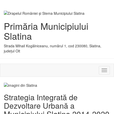
Primăria Municipiului
Slatina
Strada Mihail Kogălniceanu, numărul 1, cod 230080, Slatina,
județul Olt
Activ
sau
dezac
meniu
Strategia Integrată de
Dezvoltare Urbană a
Municipiului Slatina 2014-2020