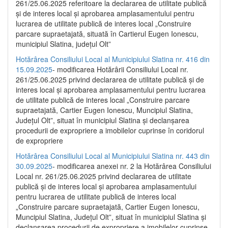
261/25.06.2025 referitoare la declararea de utilitate publică
și de interes local și aprobarea amplasamentului pentru
lucrarea de utilitate publică de interes local „Construire
parcare supraetajată, situată în Cartierul Eugen Ionescu,
municipiul Slatina, județul Olt”
Hotărârea Consiliului Local al Municipiului Slatina nr. 416 din
15.09.2025
- modificarea Hotărârii Consiliului Local nr.
261/25.06.2025 privind declararea de utilitate publică și de
interes local și aprobarea amplasamentului pentru lucrarea
de utilitate publică de interes local „Construire parcare
supraetajată, Cartier Eugen Ionescu, Muncipiul Slatina,
Județul Olt”, situat în municipiul Slatina și declanșarea
procedurii de expropriere a imobilelor cuprinse în coridorul
de expropriere
Hotărârea Consiliului Local al Municipiului Slatina nr. 443 din
30.09.2025
- modificarea anexei nr. 2 la Hotărârea Consiliului
Local nr. 261/25.06.2025 privind declararea de utilitate
publică şi de interes local şi aprobarea amplasamentului
pentru lucrarea de utilitate publică de interes local
„Construire parcare supraetajată, Cartier Eugen Ionescu,
Muncipiul Slatina, Judeţul Olt”, situat în municipiul Slatina şi
declanşarea procedurii de expropriere a imobilelor cuprinse