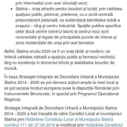
prin intermediul unor axe/ circulații verzi;
Slatina – oraş atractiv pentru locuitori şi turişti, prin calitatea
spaţiului public, pietonal, prietenos, cu o zonă centrală
preponderent pietonală, ce evidenţiază identitatea dublă a
oraşului – târg şi centru industrial. Spaţiile publice specifice
celor două centre (centrul istoric şi centrul nou) sunt
reconectate şi legate de principalele puncte de interes şi
zone rezidenţiale din oraş prin axe tematice.
Astfel, Slatina anului 2020 va fi un oraş tânăr şi modern, ce
îmbină calitatea ridicată a spaţiului public şi farmecul vechiului
târg cu excelenţa în domeniul tehnic şi stabilitatea locurilor de
muncă.
În baza Strategiei Integrate de Dezvoltare Urbană a Municipiului
Slatina 2014 - 2020 se pot demara acţiuni ample la nivel local şi
se pot accesa fonduri europene puse la dispoziţia României prin
Instrumentele Structurale, în special prin Programul Operațional
Regional.
Strategia Integrată de Dezvoltare Urbană a Municipiului Slatina
2014 - 2020 a fost însuşită de către Consiliul Local al municipiului
Slatina prin
Hotărârea Consiliului Local al Municipiului Slatina
numărul 111 din 27.04.2016
și modificat prin
Hotărârea Consiliului