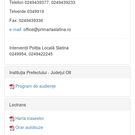
Telefon 0249439377, 0249439233
Telverde 0349919
Fax: 0249439336
e-mail:
office@primariaslatina.ro
Intervenții Poliția Locală Slatina
0249954, 0249422245
Instituția Prefectului - Județul Olt
Program de audiențe
Loctrans
Harta traseelor
Orar autobuze