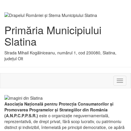
Primăria Municipiului
Slatina
Strada Mihail Kogălniceanu, numărul 1, cod 230080, Slatina,
județul Olt
Activ
sau
dezac
meniu
Asociaţia Naţională pentru Protecţia Consumatorilor şi
Promovarea Programelor şi Strategiilor din România
(A.N.P.C.P.P.S.R.)
este o organizaţie neguvernamentală,
reprezentativă, de drept privat, fără scop lucrativ, cu patrimoniu
distinct şi indivizibil, întemeiată pe principii democratice, ce apără