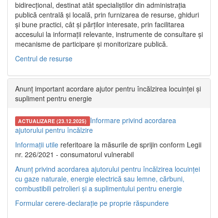
bidirecțional, destinat atât specialiștilor din administrația
publică centrală și locală, prin furnizarea de resurse, ghiduri
și bune practici, cât și părților interesate, prin facilitarea
accesului la informații relevante, instrumente de consultare și
mecanisme de participare și monitorizare publică.
Centrul de resurse
Anunț important acordare ajutor pentru încălzirea locuinței și
supliment pentru energie
Informare privind acordarea
ACTUALIZARE (23.12.2025)
ajutorului pentru încălzire
Informații utile
referitoare la măsurile de sprijin conform Legii
nr. 226/2021 - consumatorul vulnerabil
Anunț privind acordarea ajutorului pentru încălzirea locuinței
cu gaze naturale, energie electrică sau lemne, cărbuni,
combustibili petrolieri și a suplimentului pentru energie
Formular cerere-declarație pe proprie răspundere