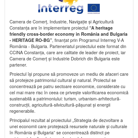
Camera de Comerț, Industrie, Navigație și Agricultură
Constanța are în implementare proiectul
“A heritage
friendly cross-border economy in România and Bulgaria
- HERITAGE RO-BG”
, finanțat prin Programul Interreg V-A
România - Bulgaria. Parteneriatul proiectului este format din
CCINA Constanța, care are calitate de leader de proiect, iar
Camera de Comerț și Industrie Dobrich din Bulgaria este
partener.
Proiectul își propune să promoveze un mediu de afaceri care
să protejeze patrimoniul cultural și natural. Proiectul se
concentrează pe patru sectoare economice, considerate cu
cel mai mare risc în ceea ce privește valorificarea economică
sustenabilă a patrimoniului: turism, urbanism-arhitectură-
construcții, agricultură-silvicultură-pășunat și energii
regenerabile.
Principalul rezultat al proiectului „Strategia de dezvoltare a
unei economii care protejează resursele naturale și culturale
în România și Bulgaria” se concentrează distinct pe