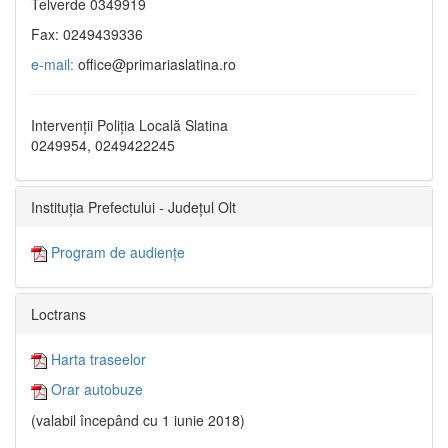
Telverde 0349919
Fax: 0249439336
e-mail:
office@primariaslatina.ro
Intervenții Poliția Locală Slatina
0249954, 0249422245
Instituția Prefectului - Județul Olt
Program de audiențe
Loctrans
Harta traseelor
Orar autobuze
(valabil începând cu 1 iunie 2018)