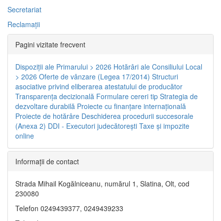
Secretariat
Reclamaţii
Pagini vizitate frecvent
Dispoziţii ale Primarului > 2026
Hotărâri ale Consiliului Local
> 2026
Oferte de vânzare (Legea 17/2014)
Structuri
asociative privind eliberarea atestatului de producător
Transparenţa decizională
Formulare cereri tip
Strategia de
dezvoltare durabilă
Proiecte cu finanţare internaţională
Proiecte de hotărâre
Deschiderea procedurii succesorale
(Anexa 2)
DDI - Executori judecătorești
Taxe şi impozite
online
Informaţii de contact
Strada Mihail Kogălniceanu, numărul 1, Slatina, Olt, cod
230080
Telefon 0249439377, 0249439233