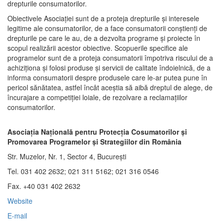
drepturile consumatorilor.
Obiectivele Asociaţiei sunt de a proteja drepturile şi interesele
legitime ale consumatorilor, de a face consumatorii conştienţi de
drepturile pe care le au, de a dezvolta programe şi proiecte în
scopul realizării acestor obiective. Scopuerile specifice ale
programelor sunt de a proteja consumatorii împotriva riscului de a
achiziţiona şi folosi produse şi servicii de calitate îndoielnică, de a
informa consumatorii despre produsele care le-ar putea pune în
pericol sănătatea, astfel încât aceştia să aibă dreptul de alege, de
încurajare a competiţiei loiale, de rezolvare a reclamaţiilor
consumatorilor.
Asociaţia Naţională pentru Protecţia Cosumatorilor şi
Promovarea Programelor şi Strategiilor din România
Str. Muzelor, Nr. 1, Sector 4, Bucureşti
Tel. 031 402 2632; 021 311 5162; 021 316 0546
Fax. +40 031 402 2632
Website
E-mail