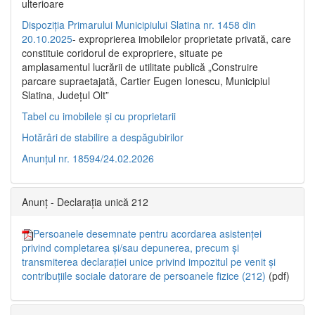
ulterioare
Dispoziția Primarului Municipiului Slatina nr. 1458 din
20.10.2025
- exproprierea imobilelor proprietate privată, care
constituie coridorul de expropriere, situate pe
amplasamentul lucrării de utilitate publică „Construire
parcare supraetajată, Cartier Eugen Ionescu, Municipiul
Slatina, Județul Olt”
Tabel cu imobilele și cu proprietarii
Hotărâri de stabilire a despăgubirilor
Anunțul nr. 18594/24.02.2026
Anunț - Declarația unică 212
Persoanele desemnate pentru acordarea asistenței
privind completarea și/sau depunerea, precum și
transmiterea declarației unice privind impozitul pe venit și
contribuțiile sociale datorare de persoanele fizice (212)
(pdf)