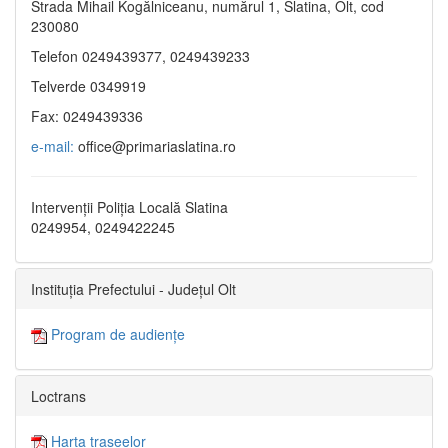
Strada Mihail Kogălniceanu, numărul 1, Slatina, Olt, cod
230080
Telefon 0249439377, 0249439233
Telverde 0349919
Fax: 0249439336
e-mail:
office@primariaslatina.ro
Intervenții Poliția Locală Slatina
0249954, 0249422245
Instituția Prefectului - Județul Olt
Program de audiențe
Loctrans
Harta traseelor