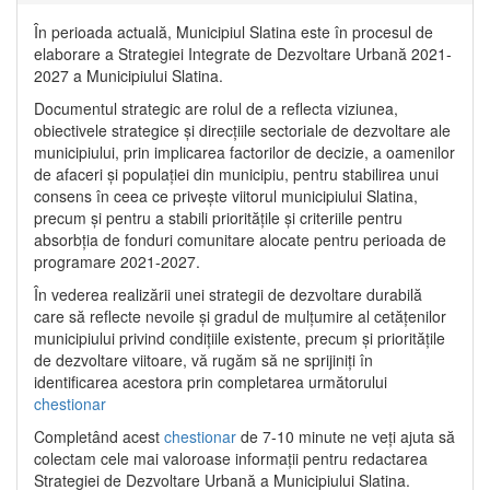
În perioada actuală, Municipiul Slatina este în procesul de
elaborare a Strategiei Integrate de Dezvoltare Urbană 2021‐
2027 a Municipiului Slatina.
Documentul strategic are rolul de a reflecta viziunea,
obiectivele strategice și direcțiile sectoriale de dezvoltare ale
municipiului, prin implicarea factorilor de decizie, a oamenilor
de afaceri și populației din municipiu, pentru stabilirea unui
consens în ceea ce privește viitorul municipiului Slatina,
precum și pentru a stabili prioritățile și criteriile pentru
absorbția de fonduri comunitare alocate pentru perioada de
programare 2021-2027.
În vederea realizării unei strategii de dezvoltare durabilă
care să reflecte nevoile și gradul de mulțumire al cetățenilor
municipiului privind condițiile existente, precum și prioritățile
de dezvoltare viitoare, vă rugăm să ne sprijiniți în
identificarea acestora prin completarea următorului
chestionar
Completând acest
chestionar
de 7-10 minute ne veți ajuta să
colectam cele mai valoroase informații pentru redactarea
Strategiei de Dezvoltare Urbană a Municipiului Slatina.