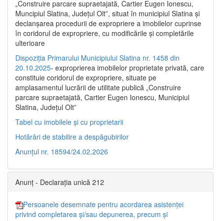
„Construire parcare supraetajată, Cartier Eugen Ionescu,
Muncipiul Slatina, Judeţul Olt”, situat în municipiul Slatina şi
declanşarea procedurii de expropriere a imobilelor cuprinse
în coridorul de expropriere, cu modificările şi completările
ulterioare
Dispoziția Primarului Municipiului Slatina nr. 1458 din
20.10.2025
- exproprierea imobilelor proprietate privată, care
constituie coridorul de expropriere, situate pe
amplasamentul lucrării de utilitate publică „Construire
parcare supraetajată, Cartier Eugen Ionescu, Municipiul
Slatina, Județul Olt”
Tabel cu imobilele și cu proprietarii
Hotărâri de stabilire a despăgubirilor
Anunțul nr. 18594/24.02.2026
Anunț - Declarația unică 212
Persoanele desemnate pentru acordarea asistenței
privind completarea și/sau depunerea, precum și