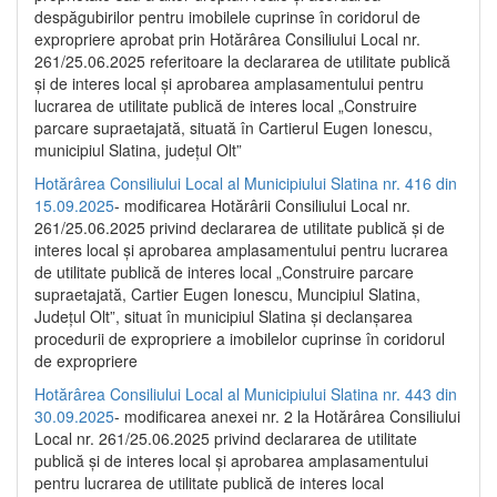
despăgubirilor pentru imobilele cuprinse în coridorul de
expropriere aprobat prin Hotărârea Consiliului Local nr.
261/25.06.2025 referitoare la declararea de utilitate publică
și de interes local și aprobarea amplasamentului pentru
lucrarea de utilitate publică de interes local „Construire
parcare supraetajată, situată în Cartierul Eugen Ionescu,
municipiul Slatina, județul Olt”
Hotărârea Consiliului Local al Municipiului Slatina nr. 416 din
15.09.2025
- modificarea Hotărârii Consiliului Local nr.
261/25.06.2025 privind declararea de utilitate publică și de
interes local și aprobarea amplasamentului pentru lucrarea
de utilitate publică de interes local „Construire parcare
supraetajată, Cartier Eugen Ionescu, Muncipiul Slatina,
Județul Olt”, situat în municipiul Slatina și declanșarea
procedurii de expropriere a imobilelor cuprinse în coridorul
de expropriere
Hotărârea Consiliului Local al Municipiului Slatina nr. 443 din
30.09.2025
- modificarea anexei nr. 2 la Hotărârea Consiliului
Local nr. 261/25.06.2025 privind declararea de utilitate
publică şi de interes local şi aprobarea amplasamentului
pentru lucrarea de utilitate publică de interes local