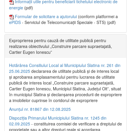
Informații utile pentru beneficiarii tichetului electronic de
energie
(pdf)
Formular de solicitare a ajutorului
(conform platformei a
ePIDS
- Serviciul de Telecomunicații Speciale - STS) (pdf)
Exproprierea pentru cauză de utilitate publică pentru
realizarea obiectivului „Construire parcare supraetajată,
Cartier Eugen Ionescu”
Hotărârea Consiliului Local al Municipiului Slatina nr. 261 din
25.06.2025
declararea de utilitate publică și de interes local
și aprobarea amplasamentului pentru lucrarea de utilitate
publică de interes local „Construire parcare supraetajată,
Cartier Eugen Ionescu, Municipiul Slatina, Județul Olt”, situat
în municipiul Slatina și declanșarea procedurii de expropriere
a imobilelor cuprinse în coridorul de expropriere
Anunțul nr. 81867 din 12.08.2025
Dispoziția Primarului Municipiului Slatina nr. 1245 din
02.09.2025
- constituirea comisiei de verificare a dreptului de
proprietate sau a altor drepturi reale și acordarea