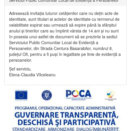
Adresează invitația tuturor cetățenilor care nu dețin acte de
identitate, sunt titulari ai actelor de identitate cu termenul de
valabilitate expirat sau urmează să expire până la sfârșitul
anului și tinerilor care au împlinit vârsta de 14 ani și nu sunt
în posesia unui astfel de document să se prezinte la sediul
Serviciului Public Comunitar Local de Evidență a
Persoanelor, din Strada Centura Basarabilor, numărul 8,
județul Olt, pentru a fi puși în legalitate pe linie de evidență a
persoanelor.
Șef serviciu,
Elena-Claudia Vîlceleanu