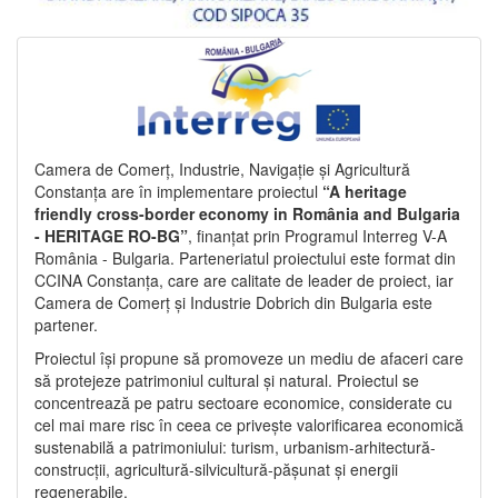
Camera de Comerț, Industrie, Navigație și Agricultură
Constanța are în implementare proiectul
“A heritage
friendly cross-border economy in România and Bulgaria
- HERITAGE RO-BG”
, finanțat prin Programul Interreg V-A
România - Bulgaria. Parteneriatul proiectului este format din
CCINA Constanța, care are calitate de leader de proiect, iar
Camera de Comerț și Industrie Dobrich din Bulgaria este
partener.
Proiectul își propune să promoveze un mediu de afaceri care
să protejeze patrimoniul cultural și natural. Proiectul se
concentrează pe patru sectoare economice, considerate cu
cel mai mare risc în ceea ce privește valorificarea economică
sustenabilă a patrimoniului: turism, urbanism-arhitectură-
construcții, agricultură-silvicultură-pășunat și energii
regenerabile.