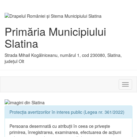
Primăria Municipiului
Slatina
Strada Mihail Kogălniceanu, numărul 1, cod 230080, Slatina,
județul Olt
Activ
sau
dezac
meniu
Protecția avertizorilor în interes public (Legea nr. 361/2022)
Persoana desemnată cu atribuții în ceea ce privește
primirea, înregistrarea, examinarea, efectuarea de acțiuni