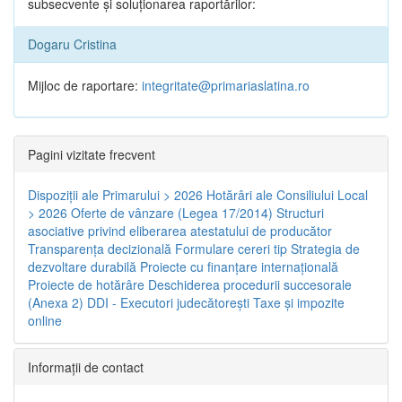
subsecvente și soluționarea raportărilor:
Dogaru Cristina
Mijloc de raportare:
integritate@primariaslatina.ro
Pagini vizitate frecvent
Dispoziţii ale Primarului > 2026
Hotărâri ale Consiliului Local
> 2026
Oferte de vânzare (Legea 17/2014)
Structuri
asociative privind eliberarea atestatului de producător
Transparenţa decizională
Formulare cereri tip
Strategia de
dezvoltare durabilă
Proiecte cu finanţare internaţională
Proiecte de hotărâre
Deschiderea procedurii succesorale
(Anexa 2)
DDI - Executori judecătorești
Taxe şi impozite
online
Informaţii de contact