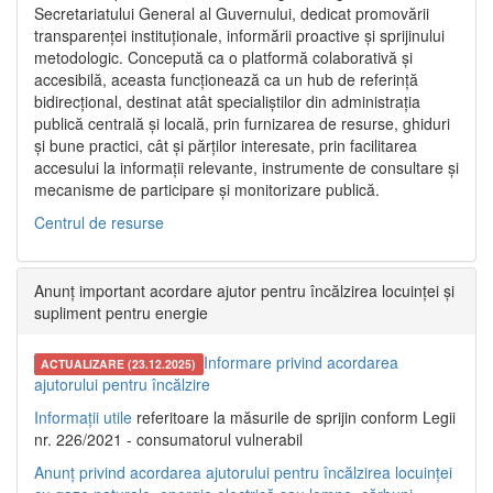
Secretariatului General al Guvernului, dedicat promovării
transparenței instituționale, informării proactive și sprijinului
metodologic. Concepută ca o platformă colaborativă și
accesibilă, aceasta funcționează ca un hub de referință
bidirecțional, destinat atât specialiștilor din administrația
publică centrală și locală, prin furnizarea de resurse, ghiduri
și bune practici, cât și părților interesate, prin facilitarea
accesului la informații relevante, instrumente de consultare și
mecanisme de participare și monitorizare publică.
Centrul de resurse
Anunț important acordare ajutor pentru încălzirea locuinței și
supliment pentru energie
Informare privind acordarea
ACTUALIZARE (23.12.2025)
ajutorului pentru încălzire
Informații utile
referitoare la măsurile de sprijin conform Legii
nr. 226/2021 - consumatorul vulnerabil
Anunț privind acordarea ajutorului pentru încălzirea locuinței