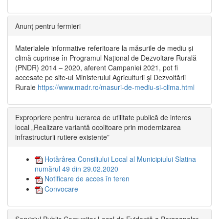
Anunț pentru fermieri
Materialele informative referitoare la măsurile de mediu și
climă cuprinse în Programul Național de Dezvoltare Rurală
(PNDR) 2014 – 2020, aferent Campaniei 2021, pot fi
accesate pe site-ul Ministerului Agriculturii și Dezvoltării
Rurale
https://www.madr.ro/masuri-de-mediu-si-clima.html
Expropriere pentru lucrarea de utilitate publică de interes
local „Realizare variantă ocolitoare prin modernizarea
infrastructurii rutiere existente”
Hotărârea Consiliului Local al Municipiului Slatina
numărul 49 din 29.02.2020
Notificare de acces în teren
Convocare
Serviciul Public Comunitar Local de Evidență a Persoanelor