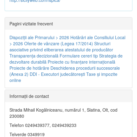
Pagini vizitate frecvent
Dispoziţii ale Primarului > 2026
Hotărâri ale Consiliului Local
> 2026
Oferte de vânzare (Legea 17/2014)
Structuri
asociative privind eliberarea atestatului de producător
Transparenţa decizională
Formulare cereri tip
Strategia de
dezvoltare durabilă
Proiecte cu finanţare internaţională
Proiecte de hotărâre
Deschiderea procedurii succesorale
(Anexa 2)
DDI - Executori judecătorești
Taxe şi impozite
online
Informaţii de contact
Strada Mihail Kogălniceanu, numărul 1, Slatina, Olt, cod
230080
Telefon 0249439377, 0249439233
Telverde 0349919