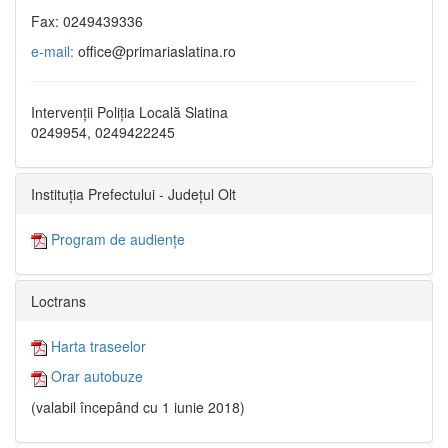
Fax: 0249439336
e-mail:
office@primariaslatina.ro
Intervenții Poliția Locală Slatina
0249954, 0249422245
Instituția Prefectului - Județul Olt
Program de audiențe
Loctrans
Harta traseelor
Orar autobuze
(valabil începând cu 1 iunie 2018)