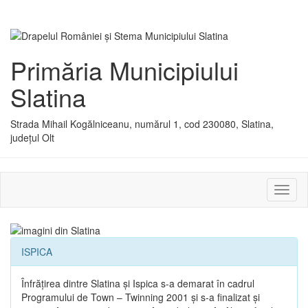
Primăria Municipiului
Slatina
Strada Mihail Kogălniceanu, numărul 1, cod 230080, Slatina,
județul Olt
Activ
sau
dezac
meniu
ISPICA
Înfrăţirea dintre Slatina şi Ispica s-a demarat în cadrul
Programului de Town – Twinning 2001 şi s-a finalizat şi