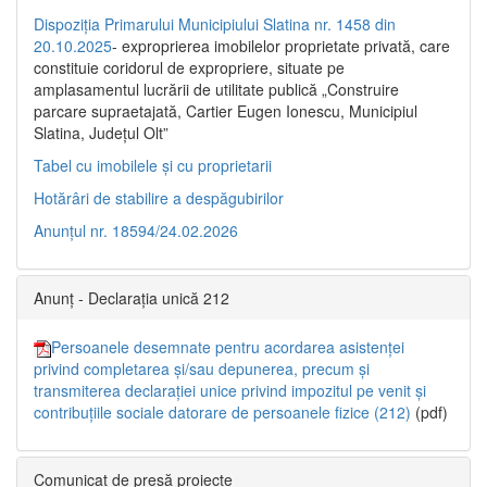
Dispoziția Primarului Municipiului Slatina nr. 1458 din
20.10.2025
- exproprierea imobilelor proprietate privată, care
constituie coridorul de expropriere, situate pe
amplasamentul lucrării de utilitate publică „Construire
parcare supraetajată, Cartier Eugen Ionescu, Municipiul
Slatina, Județul Olt”
Tabel cu imobilele și cu proprietarii
Hotărâri de stabilire a despăgubirilor
Anunțul nr. 18594/24.02.2026
Anunț - Declarația unică 212
Persoanele desemnate pentru acordarea asistenței
privind completarea și/sau depunerea, precum și
transmiterea declarației unice privind impozitul pe venit și
contribuțiile sociale datorare de persoanele fizice (212)
(pdf)
Comunicat de presă proiecte