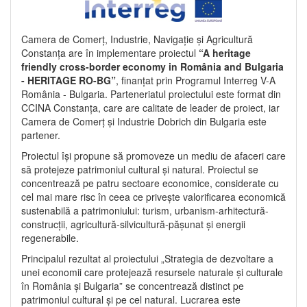
Camera de Comerț, Industrie, Navigație și Agricultură
Constanța are în implementare proiectul
“A heritage
friendly cross-border economy in România and Bulgaria
- HERITAGE RO-BG”
, finanțat prin Programul Interreg V-A
România - Bulgaria. Parteneriatul proiectului este format din
CCINA Constanța, care are calitate de leader de proiect, iar
Camera de Comerț și Industrie Dobrich din Bulgaria este
partener.
Proiectul își propune să promoveze un mediu de afaceri care
să protejeze patrimoniul cultural și natural. Proiectul se
concentrează pe patru sectoare economice, considerate cu
cel mai mare risc în ceea ce privește valorificarea economică
sustenabilă a patrimoniului: turism, urbanism-arhitectură-
construcții, agricultură-silvicultură-pășunat și energii
regenerabile.
Principalul rezultat al proiectului „Strategia de dezvoltare a
unei economii care protejează resursele naturale și culturale
în România și Bulgaria” se concentrează distinct pe
patrimoniul cultural și pe cel natural. Lucrarea este