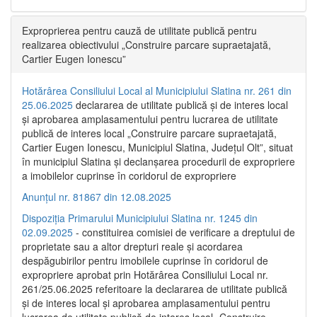
Exproprierea pentru cauză de utilitate publică pentru
realizarea obiectivului „Construire parcare supraetajată,
Cartier Eugen Ionescu”
Hotărârea Consiliului Local al Municipiului Slatina nr. 261 din
25.06.2025
declararea de utilitate publică și de interes local
și aprobarea amplasamentului pentru lucrarea de utilitate
publică de interes local „Construire parcare supraetajată,
Cartier Eugen Ionescu, Municipiul Slatina, Județul Olt”, situat
în municipiul Slatina și declanșarea procedurii de expropriere
a imobilelor cuprinse în coridorul de expropriere
Anunțul nr. 81867 din 12.08.2025
Dispoziția Primarului Municipiului Slatina nr. 1245 din
02.09.2025
- constituirea comisiei de verificare a dreptului de
proprietate sau a altor drepturi reale și acordarea
despăgubirilor pentru imobilele cuprinse în coridorul de
expropriere aprobat prin Hotărârea Consiliului Local nr.
261/25.06.2025 referitoare la declararea de utilitate publică
și de interes local și aprobarea amplasamentului pentru
lucrarea de utilitate publică de interes local „Construire