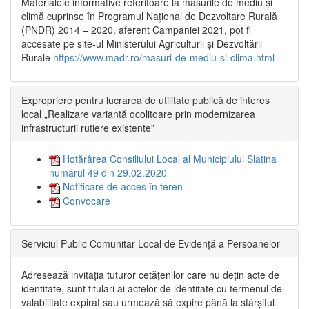
Materialele informative referitoare la măsurile de mediu și
climă cuprinse în Programul Național de Dezvoltare Rurală
(PNDR) 2014 – 2020, aferent Campaniei 2021, pot fi
accesate pe site-ul Ministerului Agriculturii și Dezvoltării
Rurale
https://www.madr.ro/masuri-de-mediu-si-clima.html
Expropriere pentru lucrarea de utilitate publică de interes
local „Realizare variantă ocolitoare prin modernizarea
infrastructurii rutiere existente”
Hotărârea Consiliului Local al Municipiului Slatina
numărul 49 din 29.02.2020
Notificare de acces în teren
Convocare
Serviciul Public Comunitar Local de Evidență a Persoanelor
Adresează invitația tuturor cetățenilor care nu dețin acte de
identitate, sunt titulari ai actelor de identitate cu termenul de
valabilitate expirat sau urmează să expire până la sfârșitul