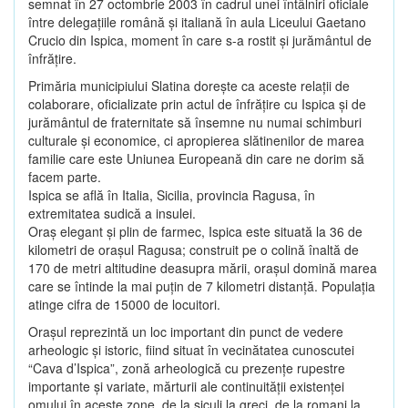
semnat în 27 octombrie 2003 în cadrul unei întâlniri oficiale
între delegaţiile română şi italiană în aula Liceului Gaetano
Crucio din Ispica, moment în care s-a rostit şi jurământul de
înfrăţire.
Primăria municipiului Slatina doreşte ca aceste relaţii de
colaborare, oficializate prin actul de înfrăţire cu Ispica şi de
jurământul de fraternitate să însemne nu numai schimburi
culturale şi economice, ci apropierea slătinenilor de marea
familie care este Uniunea Europeană din care ne dorim să
facem parte.
Ispica se află în Italia, Sicilia, provincia Ragusa, în
extremitatea sudică a insulei.
Oraş elegant şi plin de farmec, Ispica este situată la 36 de
kilometri de oraşul Ragusa; construit pe o colină înaltă de
170 de metri altitudine deasupra mării, oraşul domină marea
care se întinde la mai puţin de 7 kilometri distanţă. Populaţia
atinge cifra de 15000 de locuitori.
Oraşul reprezintă un loc important din punct de vedere
arheologic şi istoric, fiind situat în vecinătatea cunoscutei
“Cava d’Ispica”, zonă arheologică cu prezenţe rupestre
importante şi variate, mărturii ale continuităţii existenţei
omului în aceste zone, de la siculi la greci, de la romani la