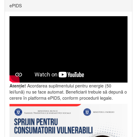
ePIDS
Atenție!
Acordarea suplimentului pentru energie (50
lei/lună) nu se face automat. Beneficiarii trebuie să depună o
cerere în platforma ePIDS, conform procedurii legale.