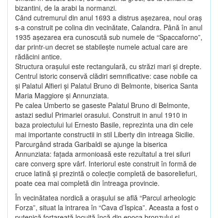
bizantini, de la arabi la normanzi.
Când cutremurul din anul 1693 a distrus aşezarea, noul oraş
s-a construit pe colina din vecinătate, Calandra. Până în anul
1935 aşezarea era cunoscută sub numele de “Spaccaforno”,
dar printr-un decret se stabileşte numele actual care are
rădăcini antice.
Structura oraşului este rectangulară, cu străzi mari şi drepte.
Centrul istoric conservă clădiri semnificative: case nobile ca
şi Palatul Alfieri şi Palatul Bruno di Belmonte, biserica Santa
Maria Maggiore şi Annunziata.
Pe calea Umberto se gaseste Palatul Bruno di Belmonte,
astazi sediul Primariei orasului. Construit in anul 1910 in
baza proiectului lui Ernesto Basile, reprezinta una din cele
mai importante constructii in stil Liberty din intreaga Sicilie.
Parcurgând strada Garibaldi se ajunge la biserica
Annunziata: faţada armonioasă este rezultatul a trei siluri
care converg spre vârf. Interiorul este construit în formă de
cruce latină şi prezintă o colecţie completă de basoreliefuri,
poate cea mai completă din întreaga provincie.
În vecinătatea nordică a oraşului se află “Parcul arheologic
Forza”, situat la intrarea în “Cava d’Ispica”. Aceasta a fost o
putenică fortareaţă locuită încă din epoca bronzului şi