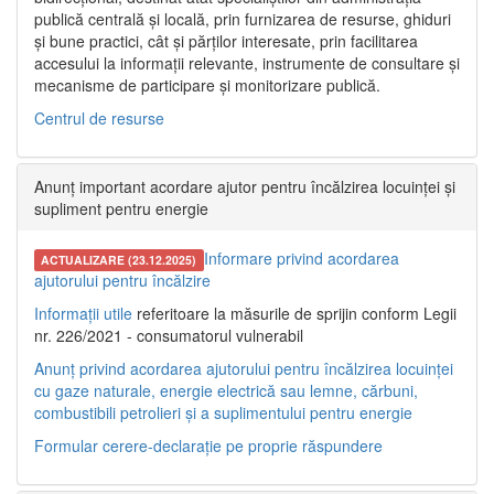
publică centrală și locală, prin furnizarea de resurse, ghiduri
și bune practici, cât și părților interesate, prin facilitarea
accesului la informații relevante, instrumente de consultare și
mecanisme de participare și monitorizare publică.
Centrul de resurse
Anunț important acordare ajutor pentru încălzirea locuinței și
supliment pentru energie
Informare privind acordarea
ACTUALIZARE (23.12.2025)
ajutorului pentru încălzire
Informații utile
referitoare la măsurile de sprijin conform Legii
nr. 226/2021 - consumatorul vulnerabil
Anunț privind acordarea ajutorului pentru încălzirea locuinței
cu gaze naturale, energie electrică sau lemne, cărbuni,
combustibili petrolieri și a suplimentului pentru energie
Formular cerere-declarație pe proprie răspundere