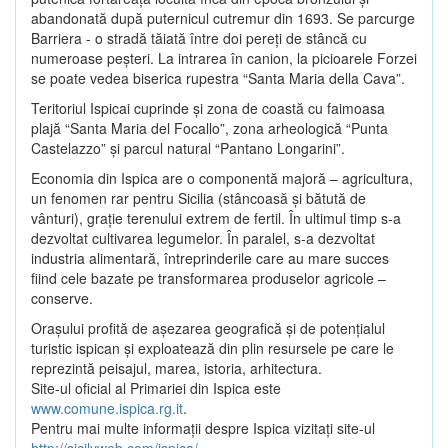
abandonată după puternicul cutremur din 1693. Se parcurge
Barriera - o stradă tăiată între doi pereţi de stâncă cu
numeroase peşteri. La intrarea în canion, la picioarele Forzei
se poate vedea biserica rupestra “Santa Maria della Cava”.
Teritoriul Ispicai cuprinde şi zona de coastă cu faimoasa
plajă “Santa Maria del Focallo”, zona arheologică “Punta
Castelazzo” şi parcul natural “Pantano Longarini”.
Economia din Ispica are o componentă majoră – agricultura,
un fenomen rar pentru Sicilia (stâncoasă şi bătută de
vânturi), graţie terenului extrem de fertil. În ultimul timp s-a
dezvoltat cultivarea legumelor. În paralel, s-a dezvoltat
industria alimentară, întreprinderile care au mare succes
fiind cele bazate pe transformarea produselor agricole –
conserve.
Oraşului profită de aşezarea geografică şi de potenţialul
turistic ispican şi exploatează din plin resursele pe care le
reprezintă peisajul, marea, istoria, arhitectura.
Site-ul oficial al Primariei din Ispica este
www.comune.ispica.rg.it
.
Pentru mai multe informaţii despre Ispica vizitaţi site-ul
http://sicilyweb.com/ispica/