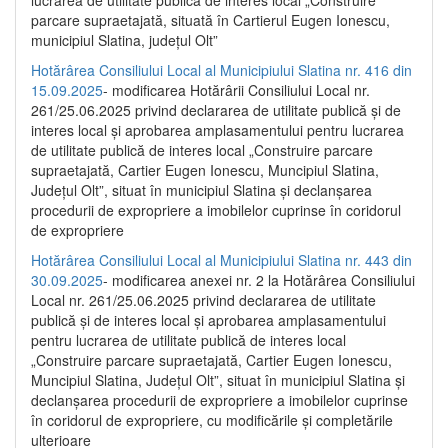
parcare supraetajată, situată în Cartierul Eugen Ionescu,
municipiul Slatina, județul Olt”
Hotărârea Consiliului Local al Municipiului Slatina nr. 416 din
15.09.2025
- modificarea Hotărârii Consiliului Local nr.
261/25.06.2025 privind declararea de utilitate publică și de
interes local și aprobarea amplasamentului pentru lucrarea
de utilitate publică de interes local „Construire parcare
supraetajată, Cartier Eugen Ionescu, Muncipiul Slatina,
Județul Olt”, situat în municipiul Slatina și declanșarea
procedurii de expropriere a imobilelor cuprinse în coridorul
de expropriere
Hotărârea Consiliului Local al Municipiului Slatina nr. 443 din
30.09.2025
- modificarea anexei nr. 2 la Hotărârea Consiliului
Local nr. 261/25.06.2025 privind declararea de utilitate
publică şi de interes local şi aprobarea amplasamentului
pentru lucrarea de utilitate publică de interes local
„Construire parcare supraetajată, Cartier Eugen Ionescu,
Muncipiul Slatina, Judeţul Olt”, situat în municipiul Slatina şi
declanşarea procedurii de expropriere a imobilelor cuprinse
în coridorul de expropriere, cu modificările şi completările
ulterioare