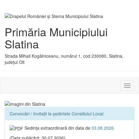
Primăria Municipiului
Slatina
Strada Mihail Kogălniceanu, numărul 1, cod 230080, Slatina,
județul Olt
Activ
sau
dezac
meniu
Convocări / Invitaţii la ședintele Consiliului Local
Sedinţa extraordinară din data de
03.08.2026
(Data publicării: 30.07.2026)