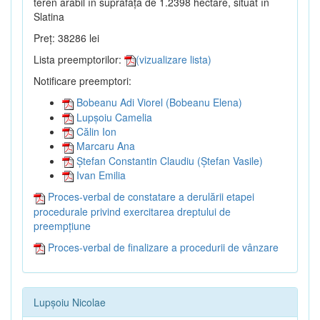
teren arabil în suprafață de 1.2398 hectare, situat în
Slatina
Preț: 38286 lei
Lista preemptorilor:
(vizualizare lista)
Notificare preemptori:
Bobeanu Adi Viorel (Bobeanu Elena)
Lupșoiu Camelia
Călin Ion
Marcaru Ana
Ștefan Constantin Claudiu (Ștefan Vasile)
Ivan Emilia
Proces-verbal de constatare a derulării etapei
procedurale privind exercitarea dreptului de
preempțiune
Proces-verbal de finalizare a procedurii de vânzare
Lupșoiu Nicolae