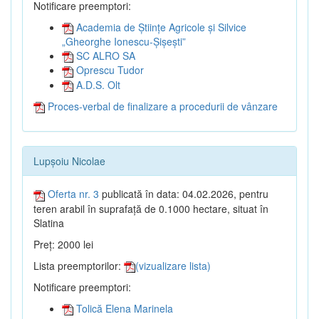
Notificare preemptori:
Academia de Științe Agricole și Silvice
„Gheorghe Ionescu-Șișești”
SC ALRO SA
Oprescu Tudor
A.D.S. Olt
Proces-verbal de finalizare a procedurii de vânzare
Lupșoiu Nicolae
Oferta nr. 3
publicată în data: 04.02.2026, pentru
teren arabil în suprafață de 0.1000 hectare, situat în
Slatina
Preț: 2000 lei
Lista preemptorilor:
(vizualizare lista)
Notificare preemptori:
Tolică Elena Marinela