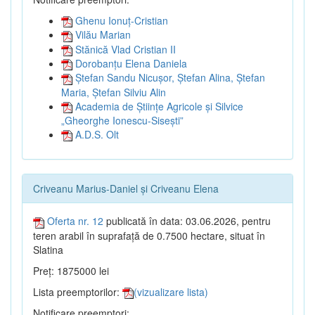
Ghenu Ionuț-Cristian
Vilău Marian
Stănică Vlad Cristian II
Dorobanțu Elena Daniela
Ștefan Sandu Nicușor, Ștefan Alina, Ștefan
Maria, Ștefan Silviu Alin
Academia de Științe Agricole și Silvice
„Gheorghe Ionescu-Sisești”
A.D.S. Olt
Criveanu Marius-Daniel și Criveanu Elena
Oferta nr. 12
publicată în data: 03.06.2026, pentru
teren arabil în suprafață de 0.7500 hectare, situat în
Slatina
Preț: 1875000 lei
Lista preemptorilor:
(vizualizare lista)
Notificare preemptori: