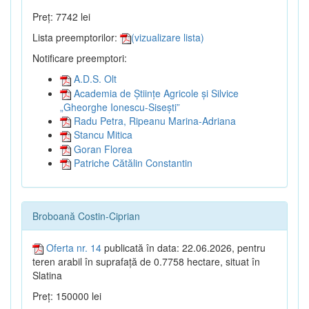
Preț: 7742 lei
Lista preemptorilor:
(vizualizare lista)
Notificare preemptori:
A.D.S. Olt
Academia de Științe Agricole și Silvice
„Gheorghe Ionescu-Sisești”
Radu Petra, Ripeanu Marina-Adriana
Stancu Mitica
Goran Florea
Patriche Cătălin Constantin
Broboană Costin-Ciprian
Oferta nr. 14
publicată în data: 22.06.2026, pentru
teren arabil în suprafață de 0.7758 hectare, situat în
Slatina
Preț: 150000 lei