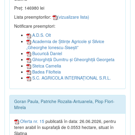
Preț: 146980 lei
Lista preemptorilor:
(vizualizare lista)
Notificare preemptori:
A.D.S. Olt
Academia de Științe Agricole și Silvice
„Gheorghe Ionescu-Sisești”
Bucurică Daniel
Ghiorghiță Dumitru și Gheorghiță Georgeta
Stetca Camelia
Badea Filofteia
S.C. AGRICOLA INTERNAȚIONAL S.R.L.
Goran Paula, Patriche Rozalia-Antuanela, Plop Flori-
Mirela
Oferta nr. 15
publicată în data: 26.06.2026, pentru
teren arabil în suprafață de 0.0553 hectare, situat în
Slatina