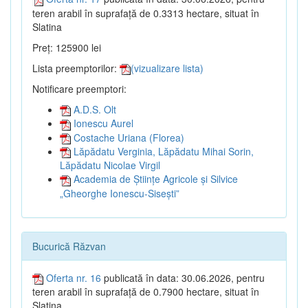
teren arabil în suprafață de 0.3313 hectare, situat în
Slatina
Preț: 125900 lei
Lista preemptorilor:
(vizualizare lista)
Notificare preemptori:
A.D.S. Olt
Ionescu Aurel
Costache Uriana (Florea)
Lăpădatu Verginia, Lăpădatu Mihai Sorin,
Lăpădatu Nicolae Virgil
Academia de Științe Agricole și Silvice
„Gheorghe Ionescu-Sisești”
Bucurică Răzvan
Oferta nr. 16
publicată în data: 30.06.2026, pentru
teren arabil în suprafață de 0.7900 hectare, situat în
Slatina