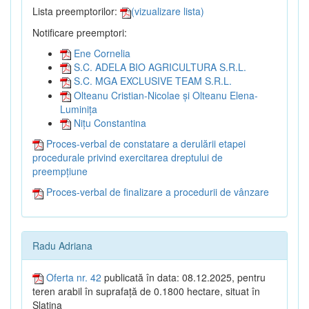
Lista preemptorilor:
(vizualizare lista)
Notificare preemptori:
Ene Cornelia
S.C. ADELA BIO AGRICULTURA S.R.L.
S.C. MGA EXCLUSIVE TEAM S.R.L.
Olteanu Cristian-Nicolae și Olteanu Elena-
Luminița
Nițu Constantina
Proces-verbal de constatare a derulării etapei
procedurale privind exercitarea dreptului de
preempțiune
Proces-verbal de finalizare a procedurii de vânzare
Radu Adriana
Oferta nr. 42
publicată în data: 08.12.2025, pentru
teren arabil în suprafață de 0.1800 hectare, situat în
Slatina