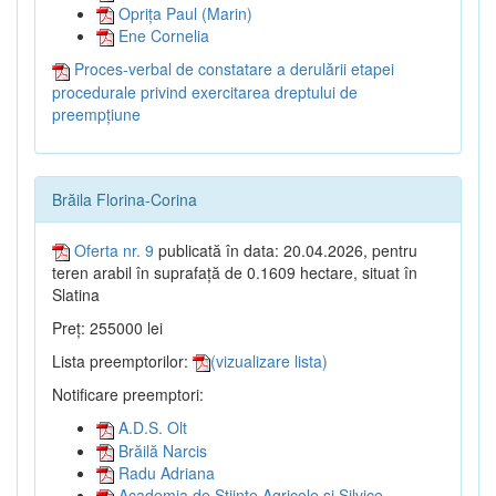
Oprița Paul (Marin)
Ene Cornelia
Proces-verbal de constatare a derulării etapei
procedurale privind exercitarea dreptului de
preempțiune
Brăila Florina-Corina
Oferta nr. 9
publicată în data: 20.04.2026, pentru
teren arabil în suprafață de 0.1609 hectare, situat în
Slatina
Preț: 255000 lei
Lista preemptorilor:
(vizualizare lista)
Notificare preemptori:
A.D.S. Olt
Brăilă Narcis
Radu Adriana
Academia de Științe Agricole și Silvice