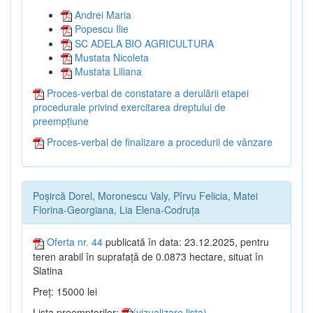
Andrei Maria
Popescu Ilie
SC ADELA BIO AGRICULTURA
Mustata Nicoleta
Mustata Liliana
Proces-verbal de constatare a derulării etapei
procedurale privind exercitarea dreptului de
preempțiune
Proces-verbal de finalizare a procedurii de vânzare
Poșircă Dorel, Moronescu Valy, Pîrvu Felicia, Matei
Florina-Georgiana, Lia Elena-Codruța
Oferta nr. 44
publicată în data: 23.12.2025, pentru
teren arabil în suprafață de 0.0873 hectare, situat în
Slatina
Preț: 15000 lei
Lista preemptorilor:
(vizualizare lista)