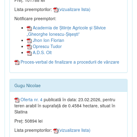
Preț: 101788 lei
Lista preemptorilor:
(vizualizare lista)
Notificare preemptori:
Academia de Științe Agricole și Silvice
„Gheorghe Ionescu-Șișești”
Jhon Ion Florian
Oprescu Tudor
A.D.S. Olt
Proces-verbal de finalizare a procedurii de vânzare
Gugu Nicolae
Oferta nr. 4
publicată în data: 23.02.2026, pentru
teren arabil în suprafață de 0.4584 hectare, situat în
Slatina
Preț: 50894 lei
Lista preemptorilor:
(vizualizare lista)