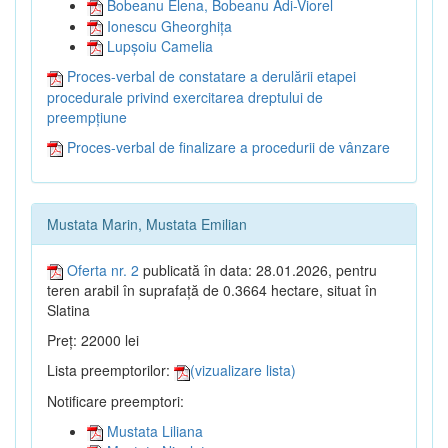
Bobeanu Elena, Bobeanu Adi-Viorel
Ionescu Gheorghița
Lupșoiu Camelia
Proces-verbal de constatare a derulării etapei
procedurale privind exercitarea dreptului de
preempțiune
Proces-verbal de finalizare a procedurii de vânzare
Mustata Marin, Mustata Emilian
Oferta nr. 2
publicată în data: 28.01.2026, pentru
teren arabil în suprafață de 0.3664 hectare, situat în
Slatina
Preț: 22000 lei
Lista preemptorilor:
(vizualizare lista)
Notificare preemptori:
Mustata Liliana