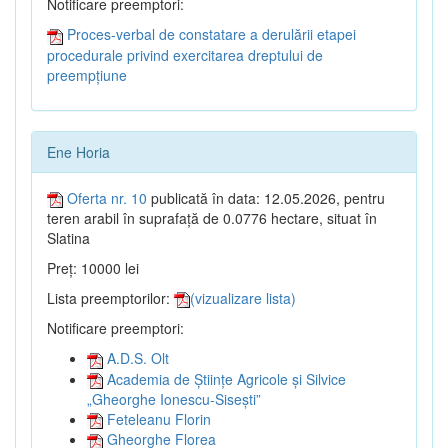
Notificare preemptori:
Proces-verbal de constatare a derulării etapei
procedurale privind exercitarea dreptului de
preempțiune
Ene Horia
Oferta nr. 10
publicată în data: 12.05.2026, pentru
teren arabil în suprafață de 0.0776 hectare, situat în
Slatina
Preț: 10000 lei
Lista preemptorilor:
(vizualizare lista)
Notificare preemptori:
A.D.S. Olt
Academia de Științe Agricole și Silvice
„Gheorghe Ionescu-Sisești”
Feteleanu Florin
Gheorghe Florea