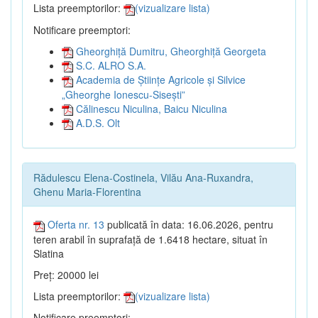
Lista preemptorilor:
(vizualizare lista)
Notificare preemptori:
Gheorghiță Dumitru, Gheorghiță Georgeta
S.C. ALRO S.A.
Academia de Științe Agricole și Silvice
„Gheorghe Ionescu-Sisești”
Călinescu Niculina, Baicu Niculina
A.D.S. Olt
Rădulescu Elena-Costinela, Vilău Ana-Ruxandra,
Ghenu Maria-Florentina
Oferta nr. 13
publicată în data: 16.06.2026, pentru
teren arabil în suprafață de 1.6418 hectare, situat în
Slatina
Preț: 20000 lei
Lista preemptorilor:
(vizualizare lista)
Notificare preemptori: