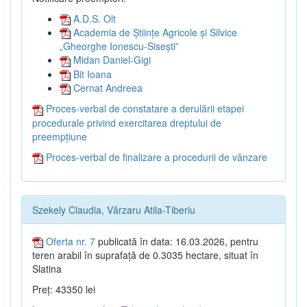
A.D.S. Olt
Academia de Științe Agricole și Silvice
„Gheorghe Ionescu-Sisești”
Midan Daniel-Gigi
Bit Ioana
Cernat Andreea
Proces-verbal de constatare a derulării etapei
procedurale privind exercitarea dreptului de
preempțiune
Proces-verbal de finalizare a procedurii de vânzare
Szekely Claudia, Vărzaru Atila-Tiberiu
Oferta nr. 7
publicată în data: 16.03.2026, pentru
teren arabil în suprafață de 0.3035 hectare, situat în
Slatina
Preț: 43350 lei