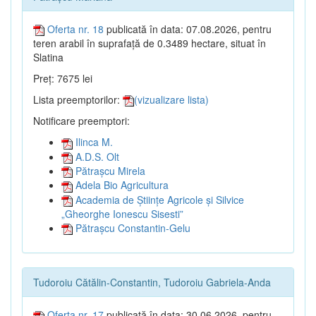
Oferta nr. 18
publicată în data: 07.08.2026, pentru
teren arabil în suprafață de 0.3489 hectare, situat în
Slatina
Preț: 7675 lei
Lista preemptorilor:
(vizualizare lista)
Notificare preemptori:
Ilinca M.
A.D.S. Olt
Pătrașcu Mirela
Adela Bio Agricultura
Academia de Științe Agricole și Silvice
„Gheorghe Ionescu Sisesti”
Pătrașcu Constantin-Gelu
Tudoroiu Cătălin-Constantin, Tudoroiu Gabriela-Anda
Oferta nr. 17
publicată în data: 30.06.2026, pentru