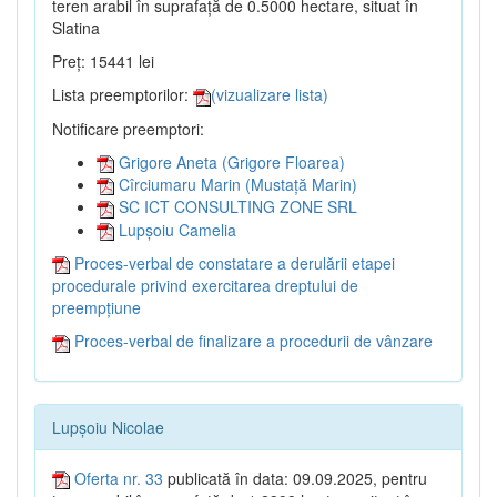
teren arabil în suprafață de 0.5000 hectare, situat în
Slatina
Preț: 15441 lei
Lista preemptorilor:
(vizualizare lista)
Notificare preemptori:
Grigore Aneta (Grigore Floarea)
Cîrciumaru Marin (Mustață Marin)
SC ICT CONSULTING ZONE SRL
Lupșoiu Camelia
Proces-verbal de constatare a derulării etapei
procedurale privind exercitarea dreptului de
preempțiune
Proces-verbal de finalizare a procedurii de vânzare
Lupșoiu Nicolae
Oferta nr. 33
publicată în data: 09.09.2025, pentru