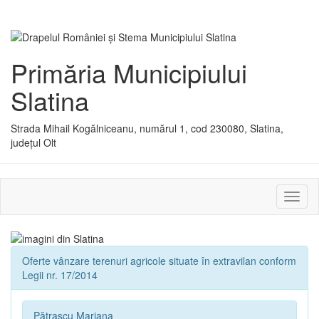
Primăria Municipiului
Slatina
Strada Mihail Kogălniceanu, numărul 1, cod 230080, Slatina,
județul Olt
Activ
sau
dezac
meniu
Oferte vânzare terenuri agricole situate în extravilan conform
Legii nr. 17/2014
Pătrașcu Mariana