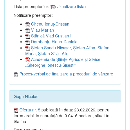
Lista preemptorilor:
(vizualizare lista)
Notificare preemptori:
Ghenu Ionuț-Cristian
Vilău Marian
Stănică Vlad Cristian II
Dorobanțu Elena-Daniela
Ștefan Sandu Nicușor, Ștefan Alina. Ștefan
Maria, Ștefan Silviu Alin
Academia de Științe Agricole și Silvice
„Gheorghe Ionescu-Sisesti”
Proces-verbal de finalizare a procedurii de vânzare
Gugu Nicolae
Oferta nr. 5
publicată în data: 23.02.2026, pentru
teren arabil în suprafață de 0.0416 hectare, situat în
Slatina