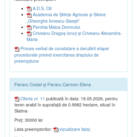
A.D.S. Olt
Academia de Științe Agricole și Silvice
„Gheorghe Ionescu-Sisești”
Parohia Maica Domnului
Criveanu Dragoș-Ionuț și Criveanu Alexandra-
Maria
Proces-verbal de constatare a derulării etapei
procedurale privind exercitarea dreptului de
preempțiune
Fieraru Costel și Fieraru Carmen-Elena
Oferta nr. 11
publicată în data: 19.05.2026, pentru
teren arabil în suprafață de 0.9982 hectare, situat în
Slatina
Preț: 30000 lei
Lista preemptorilor:
(vizualizare lista)