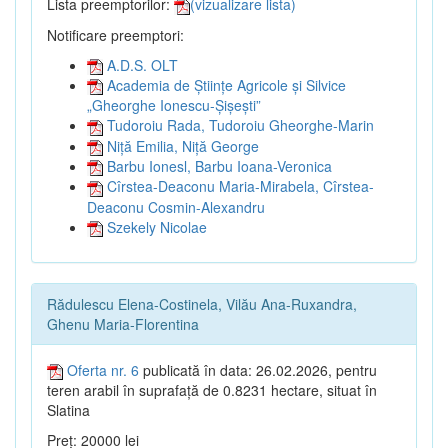
Lista preemptorilor:
(vizualizare lista)
Notificare preemptori:
A.D.S. OLT
Academia de Științe Agricole și Silvice
„Gheorghe Ionescu-Șișești”
Tudoroiu Rada, Tudoroiu Gheorghe-Marin
Niță Emilia, Niță George
Barbu Ionesl, Barbu Ioana-Veronica
Cîrstea-Deaconu Maria-Mirabela, Cîrstea-
Deaconu Cosmin-Alexandru
Szekely Nicolae
Rădulescu Elena-Costinela, Vilău Ana-Ruxandra,
Ghenu Maria-Florentina
Oferta nr. 6
publicată în data: 26.02.2026, pentru
teren arabil în suprafață de 0.8231 hectare, situat în
Slatina
Preț: 20000 lei