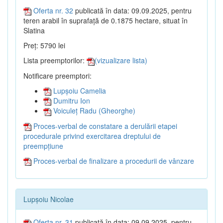
Oferta nr. 32
publicată în data: 09.09.2025, pentru
teren arabil în suprafață de 0.1875 hectare, situat în
Slatina
Preț: 5790 lei
Lista preemptorilor:
(vizualizare lista)
Notificare preemptori:
Lupșoiu Camelia
Dumitru Ion
Voiculeț Radu (Gheorghe)
Proces-verbal de constatare a derulării etapei
procedurale privind exercitarea dreptului de
preempțiune
Proces-verbal de finalizare a procedurii de vânzare
Lupșoiu Nicolae
Oferta nr. 31
publicată în data: 09.09.2025, pentru