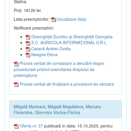
Slatina
Preț: 18126 lei
Lista preemptorilor:
(vizualizare lista)
Notificare preemptori:
Gheorghiță Dumitru și Gheorghiță Georgeta
S.C. AGRICOLA INTERNAȚIONAL S.R.L.
Catană Andrei-Ovidiu
Neagoe Elena
Proces-verbal de constatare a derulării etapei
procedurale privind exercitarea dreptului de
preempțiune
Proces-verbal de finalizare a procedurii de vânzare
Măgală Marioara, Măgală Magdalena, Marcaru
Florentina, Glomnicu Viorica-Florica
Oferta nr. 37
publicată în data: 15.10.2025, pentru