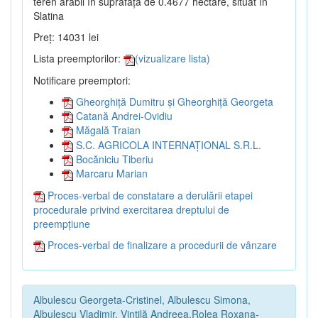
teren arabil în suprafață de 0.4677 hectare, situat în
Slatina
Preț: 14031 lei
Lista preemptorilor:
(vizualizare lista)
Notificare preemptori:
Gheorghiță Dumitru și Gheorghiță Georgeta
Catană Andrei-Ovidiu
Măgală Traian
S.C. AGRICOLA INTERNAȚIONAL S.R.L.
Bocăniciu Tiberiu
Marcaru Marian
Proces-verbal de constatare a derulării etapei
procedurale privind exercitarea dreptului de
preempțiune
Proces-verbal de finalizare a procedurii de vânzare
Albulescu Georgeta-Cristinel, Albulescu Simona,
Albulescu Vladimir, Vintilă Andreea,Rolea Roxana-