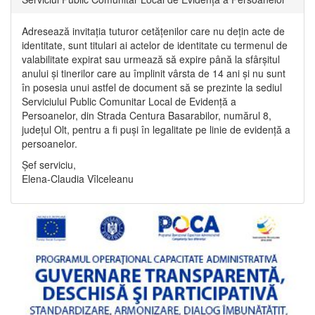
Adresează invitația tuturor cetățenilor care nu dețin acte de
identitate, sunt titulari ai actelor de identitate cu termenul de
valabilitate expirat sau urmează să expire până la sfârșitul
anului și tinerilor care au împlinit vârsta de 14 ani și nu sunt
în posesia unui astfel de document să se prezinte la sediul
Serviciului Public Comunitar Local de Evidență a
Persoanelor, din Strada Centura Basarabilor, numărul 8,
județul Olt, pentru a fi puși în legalitate pe linie de evidență a
persoanelor.
Șef serviciu,
Elena-Claudia Vîlceleanu