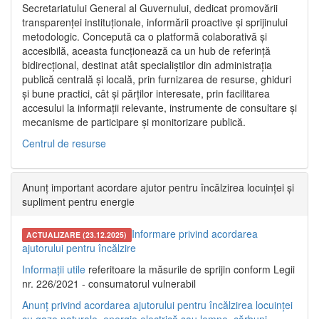
Secretariatului General al Guvernului, dedicat promovării
transparenței instituționale, informării proactive și sprijinului
metodologic. Concepută ca o platformă colaborativă și
accesibilă, aceasta funcționează ca un hub de referință
bidirecțional, destinat atât specialiștilor din administrația
publică centrală și locală, prin furnizarea de resurse, ghiduri
și bune practici, cât și părților interesate, prin facilitarea
accesului la informații relevante, instrumente de consultare și
mecanisme de participare și monitorizare publică.
Centrul de resurse
Anunț important acordare ajutor pentru încălzirea locuinței și
supliment pentru energie
Informare privind acordarea
ACTUALIZARE (23.12.2025)
ajutorului pentru încălzire
Informații utile
referitoare la măsurile de sprijin conform Legii
nr. 226/2021 - consumatorul vulnerabil
Anunț privind acordarea ajutorului pentru încălzirea locuinței
cu gaze naturale, energie electrică sau lemne, cărbuni,