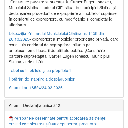
„Construire parcare supraetajată, Cartier Eugen Ionescu,
Muncipiul Slatina, Judeţul Olt”, situat în municipiul Slatina şi
declanşarea procedurii de expropriere a imobilelor cuprinse
în coridorul de expropriere, cu modificările şi completările
ulterioare
Dispoziția Primarului Municipiului Slatina nr. 1458 din
20.10.2025
- exproprierea imobilelor proprietate privată, care
constituie coridorul de expropriere, situate pe
amplasamentul lucrării de utilitate publică „Construire
parcare supraetajată, Cartier Eugen Ionescu, Municipiul
Slatina, Județul Olt”
Tabel cu imobilele și cu proprietarii
Hotărâri de stabilire a despăgubirilor
Anunțul nr. 18594/24.02.2026
Anunț - Declarația unică 212
Persoanele desemnate pentru acordarea asistenței
privind completarea și/sau depunerea, precum și