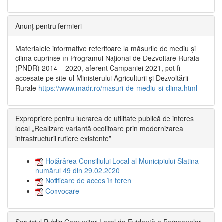
Anunț pentru fermieri
Materialele informative referitoare la măsurile de mediu și
climă cuprinse în Programul Național de Dezvoltare Rurală
(PNDR) 2014 – 2020, aferent Campaniei 2021, pot fi
accesate pe site-ul Ministerului Agriculturii și Dezvoltării
Rurale
https://www.madr.ro/masuri-de-mediu-si-clima.html
Expropriere pentru lucrarea de utilitate publică de interes
local „Realizare variantă ocolitoare prin modernizarea
infrastructurii rutiere existente”
Hotărârea Consiliului Local al Municipiului Slatina
numărul 49 din 29.02.2020
Notificare de acces în teren
Convocare
Serviciul Public Comunitar Local de Evidență a Persoanelor