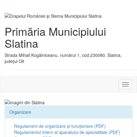
Primăria Municipiului
Slatina
Strada Mihail Kogălniceanu, numărul 1, cod 230080, Slatina,
județul Olt
Activ
sau
dezac
meniu
Organizare
Regulament de organizare și funcționare (PDF)
Regulamentul intern al aparatului de specialitate (PDF)