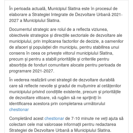
În perioada actuală, Municipiul Slatina este în procesul de
elaborare a Strategiei Integrate de Dezvoltare Urbană 2021‐
2027 a Municipiului Slatina.
Documentul strategic are rolul de a reflecta viziunea,
obiectivele strategice și direcțiile sectoriale de dezvoltare ale
municipiului, prin implicarea factorilor de decizie, a oamenilor
de afaceri și populației din municipiu, pentru stabilirea unui
consens în ceea ce privește viitorul municipiului Slatina,
precum și pentru a stabili prioritățile și criteriile pentru
absorbția de fonduri comunitare alocate pentru perioada de
programare 2021-2027.
În vederea realizării unei strategii de dezvoltare durabilă
care să reflecte nevoile și gradul de mulțumire al cetățenilor
municipiului privind condițiile existente, precum și prioritățile
de dezvoltare viitoare, vă rugăm să ne sprijiniți în
identificarea acestora prin completarea următorului
chestionar
Completând acest
chestionar
de 7-10 minute ne veți ajuta să
colectam cele mai valoroase informații pentru redactarea
Strategiei de Dezvoltare Urbană a Municipiului Slatina.