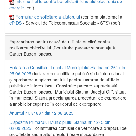
Informații utile pentru beneficiarii tichetului electronic de
energie
(pdf)
Formular de solicitare a ajutorului
(conform platformei a
ePIDS
- Serviciul de Telecomunicații Speciale - STS) (pdf)
Exproprierea pentru cauză de utilitate publică pentru
realizarea obiectivului „Construire parcare supraetajată,
Cartier Eugen Ionescu”
Hotărârea Consiliului Local al Municipiului Slatina nr. 261 din
25.06.2025
declararea de utilitate publică și de interes local
și aprobarea amplasamentului pentru lucrarea de utilitate
publică de interes local „Construire parcare supraetajată,
Cartier Eugen Ionescu, Municipiul Slatina, Județul Olt”, situat
în municipiul Slatina și declanșarea procedurii de expropriere
a imobilelor cuprinse în coridorul de expropriere
Anunțul nr. 81867 din 12.08.2025
Dispoziția Primarului Municipiului Slatina nr. 1245 din
02.09.2025
- constituirea comisiei de verificare a dreptului de
proprietate sau a altor drepturi reale și acordarea