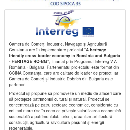
Camera de Comerț, Industrie, Navigație și Agricultură
Constanța are în implementare proiectul
“A heritage
friendly cross-border economy in România and Bulgaria
- HERITAGE RO-BG”
, finanțat prin Programul Interreg V-A
România - Bulgaria. Parteneriatul proiectului este format din
CCINA Constanța, care are calitate de leader de proiect, iar
Camera de Comerț și Industrie Dobrich din Bulgaria este
partener.
Proiectul își propune să promoveze un mediu de afaceri care
să protejeze patrimoniul cultural și natural. Proiectul se
concentrează pe patru sectoare economice, considerate cu
cel mai mare risc în ceea ce privește valorificarea economică
sustenabilă a patrimoniului: turism, urbanism-arhitectură-
construcții, agricultură-silvicultură-pășunat și energii
regenerabile.