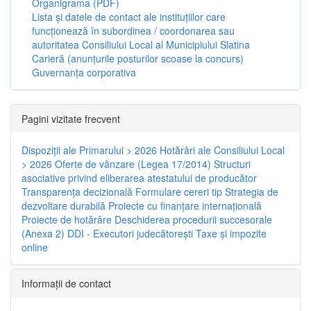
Organigrama (PDF)
Lista și datele de contact ale instituțiilor care
funcționează în subordinea / coordonarea sau
autoritatea Consiliului Local al Municipiului Slatina
Carieră (anunțurile posturilor scoase la concurs)
Guvernanța corporativa
Pagini vizitate frecvent
Dispoziţii ale Primarului > 2026
Hotărâri ale Consiliului Local
> 2026
Oferte de vânzare (Legea 17/2014)
Structuri
asociative privind eliberarea atestatului de producător
Transparenţa decizională
Formulare cereri tip
Strategia de
dezvoltare durabilă
Proiecte cu finanţare internaţională
Proiecte de hotărâre
Deschiderea procedurii succesorale
(Anexa 2)
DDI - Executori judecătorești
Taxe şi impozite
online
Informaţii de contact