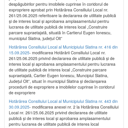
despăgubirilor pentru imobilele cuprinse în coridorul de
expropriere aprobat prin Hotărârea Consiliului Local nr.
261/25.06.2025 referitoare la declararea de utilitate publică
și de interes local și aprobarea amplasamentului pentru
lucrarea de utilitate publică de interes local „Construire
parcare supraetajată, situată în Cartierul Eugen Ionescu,
municipiul Slatina, județul Olt”
Hotărârea Consiliului Local al Municipiului Slatina nr. 416 din
15.09.2025
- modificarea Hotărârii Consiliului Local nr.
261/25.06.2025 privind declararea de utilitate publică și de
interes local și aprobarea amplasamentului pentru lucrarea
de utilitate publică de interes local „Construire parcare
supraetajată, Cartier Eugen Ionescu, Muncipiul Slatina,
Județul Olt”, situat în municipiul Slatina și declanșarea
procedurii de expropriere a imobilelor cuprinse în coridorul
de expropriere
Hotărârea Consiliului Local al Municipiului Slatina nr. 443 din
30.09.2025
- modificarea anexei nr. 2 la Hotărârea Consiliului
Local nr. 261/25.06.2025 privind declararea de utilitate
publică şi de interes local şi aprobarea amplasamentului
pentru lucrarea de utilitate publică de interes local