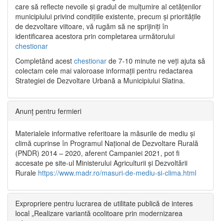
care să reflecte nevoile și gradul de mulțumire al cetățenilor
municipiului privind condițiile existente, precum și prioritățile
de dezvoltare viitoare, vă rugăm să ne sprijiniți în
identificarea acestora prin completarea următorului
chestionar
Completând acest
chestionar
de 7-10 minute ne veți ajuta să
colectam cele mai valoroase informații pentru redactarea
Strategiei de Dezvoltare Urbană a Municipiului Slatina.
Anunț pentru fermieri
Materialele informative referitoare la măsurile de mediu și
climă cuprinse în Programul Național de Dezvoltare Rurală
(PNDR) 2014 – 2020, aferent Campaniei 2021, pot fi
accesate pe site-ul Ministerului Agriculturii și Dezvoltării
Rurale
https://www.madr.ro/masuri-de-mediu-si-clima.html
Expropriere pentru lucrarea de utilitate publică de interes
local „Realizare variantă ocolitoare prin modernizarea