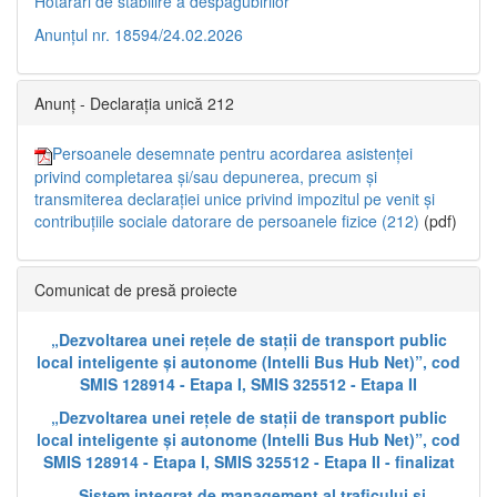
Hotărâri de stabilire a despăgubirilor
Anunțul nr. 18594/24.02.2026
Anunț - Declarația unică 212
Persoanele desemnate pentru acordarea asistenței
privind completarea și/sau depunerea, precum și
transmiterea declarației unice privind impozitul pe venit și
contribuțiile sociale datorare de persoanele fizice (212)
(pdf)
Comunicat de presă proiecte
„Dezvoltarea unei rețele de stații de transport public
local inteligente și autonome (Intelli Bus Hub Net)”, cod
SMIS 128914 - Etapa I, SMIS 325512 - Etapa II
„Dezvoltarea unei rețele de stații de transport public
local inteligente și autonome (Intelli Bus Hub Net)”, cod
SMIS 128914 - Etapa I, SMIS 325512 - Etapa II - finalizat
„Sistem integrat de management al traficului și