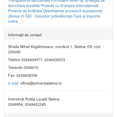
Transparenţa decizională
Formulare cereri tip
Strategia de
dezvoltare durabilă
Proiecte cu finanţare internaţională
Proiecte de hotărâre
Deschiderea procedurii succesorale
(Anexa 2)
DDI - Executori judecătorești
Taxe şi impozite
online
Informaţii de contact
Strada Mihail Kogălniceanu, numărul 1, Slatina, Olt, cod
230080
Telefon 0249439377, 0249439233
Telverde 0349919
Fax: 0249439336
e-mail:
office@primariaslatina.ro
Intervenții Poliția Locală Slatina
0249954, 0249422245