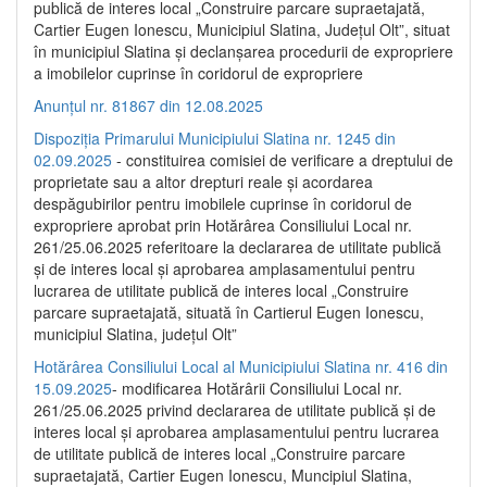
publică de interes local „Construire parcare supraetajată,
Cartier Eugen Ionescu, Municipiul Slatina, Județul Olt”, situat
în municipiul Slatina și declanșarea procedurii de expropriere
a imobilelor cuprinse în coridorul de expropriere
Anunțul nr. 81867 din 12.08.2025
Dispoziția Primarului Municipiului Slatina nr. 1245 din
02.09.2025
- constituirea comisiei de verificare a dreptului de
proprietate sau a altor drepturi reale și acordarea
despăgubirilor pentru imobilele cuprinse în coridorul de
expropriere aprobat prin Hotărârea Consiliului Local nr.
261/25.06.2025 referitoare la declararea de utilitate publică
și de interes local și aprobarea amplasamentului pentru
lucrarea de utilitate publică de interes local „Construire
parcare supraetajată, situată în Cartierul Eugen Ionescu,
municipiul Slatina, județul Olt”
Hotărârea Consiliului Local al Municipiului Slatina nr. 416 din
15.09.2025
- modificarea Hotărârii Consiliului Local nr.
261/25.06.2025 privind declararea de utilitate publică și de
interes local și aprobarea amplasamentului pentru lucrarea
de utilitate publică de interes local „Construire parcare
supraetajată, Cartier Eugen Ionescu, Muncipiul Slatina,