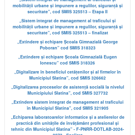
mobilității urbane și impunere a regulilor, siguranță și
securitate”, cod SMIS 325513 – Etapa II
„Sistem integrat de management al traficului și
mobilității urbane și impunere a regulilor, siguranță și
securitate”, cod SMIS 325513 – finalizat
„Extindere și echipare Școala Gimnazială George
Poboran” cod SMIS 318323
„Extindere și echipare Școala Gimnazială Eugen
Ionescu” cod SMIS 318326
„Digitalizare în beneficiul cetățenilor și al firmelor în
Municipiul Slatina”, cod SMIS 326662
„Digitalizarea proceselor de asistență socială la nivelul
Municipiului Slatina”, cod SMIS 327732
„Extindere sistem integrat de management al traficului
în Municipiul Slatina”, cod SMIS 321905
„Echiparea laboratoarelor informatice și a atelierelor de
practică din unitățile de învățământ profesional și
tehnic din Municipiul Slatina” - F-PNRR-DOTLAB-2024-
0273 - finalizat