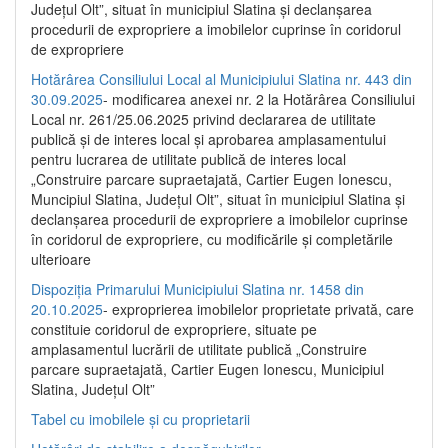
Județul Olt”, situat în municipiul Slatina și declanșarea
procedurii de expropriere a imobilelor cuprinse în coridorul
de expropriere
Hotărârea Consiliului Local al Municipiului Slatina nr. 443 din
30.09.2025
- modificarea anexei nr. 2 la Hotărârea Consiliului
Local nr. 261/25.06.2025 privind declararea de utilitate
publică şi de interes local şi aprobarea amplasamentului
pentru lucrarea de utilitate publică de interes local
„Construire parcare supraetajată, Cartier Eugen Ionescu,
Muncipiul Slatina, Judeţul Olt”, situat în municipiul Slatina şi
declanşarea procedurii de expropriere a imobilelor cuprinse
în coridorul de expropriere, cu modificările şi completările
ulterioare
Dispoziția Primarului Municipiului Slatina nr. 1458 din
20.10.2025
- exproprierea imobilelor proprietate privată, care
constituie coridorul de expropriere, situate pe
amplasamentul lucrării de utilitate publică „Construire
parcare supraetajată, Cartier Eugen Ionescu, Municipiul
Slatina, Județul Olt”
Tabel cu imobilele și cu proprietarii