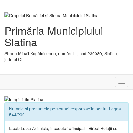
Primăria Municipiului
Slatina
Strada Mihail Kogălniceanu, numărul 1, cod 230080, Slatina,
județul Olt
Activ
sau
dezac
meniu
Numele și prenumele persoanei responsabile pentru Legea
544/2001
Iacob Luiza Artimisia, inspector principal - Biroul Relații cu