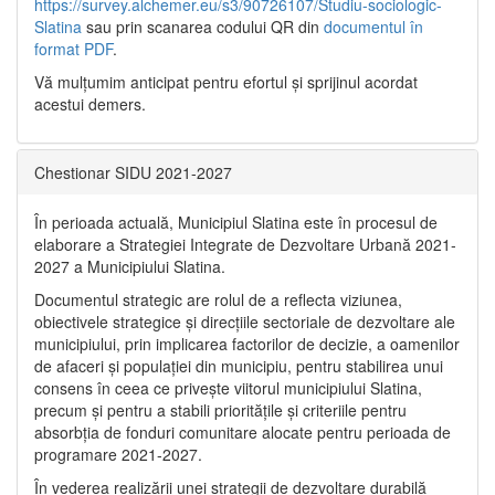
https://survey.alchemer.eu/s3/90726107/Studiu-sociologic-
Slatina
sau prin scanarea codului QR din
documentul în
format PDF
.
Vă mulţumim anticipat pentru efortul şi sprijinul acordat
acestui demers.
Chestionar SIDU 2021-2027
În perioada actuală, Municipiul Slatina este în procesul de
elaborare a Strategiei Integrate de Dezvoltare Urbană 2021‐
2027 a Municipiului Slatina.
Documentul strategic are rolul de a reflecta viziunea,
obiectivele strategice și direcțiile sectoriale de dezvoltare ale
municipiului, prin implicarea factorilor de decizie, a oamenilor
de afaceri și populației din municipiu, pentru stabilirea unui
consens în ceea ce privește viitorul municipiului Slatina,
precum și pentru a stabili prioritățile și criteriile pentru
absorbția de fonduri comunitare alocate pentru perioada de
programare 2021-2027.
În vederea realizării unei strategii de dezvoltare durabilă