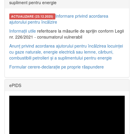
supliment pentru energie
Informare privind acordarea
ACTUALIZARE (23.12.2025)
ajutorului pentru încălzire
Informații utile
referitoare la măsurile de sprijin conform Legii
nr. 226/2021 - consumatorul vulnerabil
Anunț privind acordarea ajutorului pentru încălzirea locuinței
cu gaze naturale, energie electrică sau lemne, cărbuni,
combustibili petrolieri și a suplimentului pentru energie
Formular cerere-declarație pe proprie răspundere
ePIDS