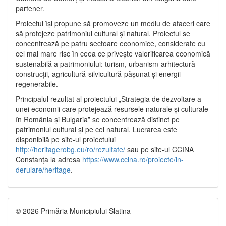
partener.
Proiectul își propune să promoveze un mediu de afaceri care
să protejeze patrimoniul cultural și natural. Proiectul se
concentrează pe patru sectoare economice, considerate cu
cel mai mare risc în ceea ce privește valorificarea economică
sustenabilă a patrimoniului: turism, urbanism-arhitectură-
construcții, agricultură-silvicultură-pășunat și energii
regenerabile.
Principalul rezultat al proiectului „Strategia de dezvoltare a
unei economii care protejează resursele naturale și culturale
în România și Bulgaria” se concentrează distinct pe
patrimoniul cultural și pe cel natural. Lucrarea este
disponibilă pe site-ul proiectului
http://heritagerobg.eu/ro/rezultate/
sau pe site-ul CCINA
Constanța la adresa
https://www.ccina.ro/proiecte/in-
derulare/heritage
.
© 2026 Primăria Municipiului Slatina