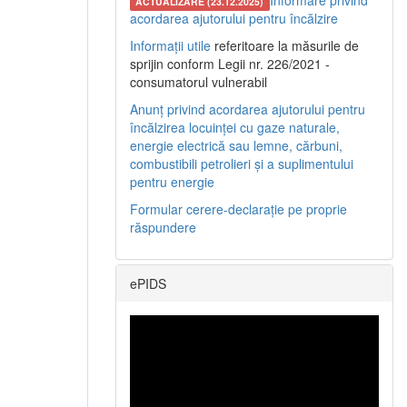
Informare privind
ACTUALIZARE (23.12.2025)
acordarea ajutorului pentru încălzire
Informații utile
referitoare la măsurile de
sprijin conform Legii nr. 226/2021 -
consumatorul vulnerabil
Anunț privind acordarea ajutorului pentru
încălzirea locuinței cu gaze naturale,
energie electrică sau lemne, cărbuni,
combustibili petrolieri și a suplimentului
pentru energie
Formular cerere-declarație pe proprie
răspundere
ePIDS