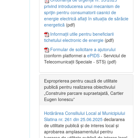
privind introducerea unui mecanism de
sprijin pentru consumatorii casnici de
energie electrică aflați în situația de sărăcie
energetică
(pdf)
Informații utile pentru beneficiarii
tichetului electronic de energie
(pdf)
Formular de solicitare a ajutorului
(conform platformei a
ePIDS
- Serviciul de
Telecomunicații Speciale - STS) (pdf)
Exproprierea pentru cauză de utilitate
publică pentru realizarea obiectivului
„Construire parcare supraetajată, Cartier
Eugen Ionescu”
Hotărârea Consiliului Local al Municipiului
Slatina nr. 261 din 25.06.2025
declararea
de utilitate publică și de interes local și
aprobarea amplasamentului pentru
lucrarea de utilitate publică de interes local