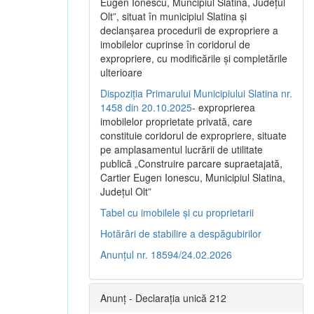
Eugen Ionescu, Muncipiul Slatina, Judeţul
Olt”, situat în municipiul Slatina şi
declanşarea procedurii de expropriere a
imobilelor cuprinse în coridorul de
expropriere, cu modificările şi completările
ulterioare
Dispoziția Primarului Municipiului Slatina nr.
1458 din 20.10.2025
- exproprierea
imobilelor proprietate privată, care
constituie coridorul de expropriere, situate
pe amplasamentul lucrării de utilitate
publică „Construire parcare supraetajată,
Cartier Eugen Ionescu, Municipiul Slatina,
Județul Olt”
Tabel cu imobilele și cu proprietarii
Hotărâri de stabilire a despăgubirilor
Anunțul nr. 18594/24.02.2026
Anunț - Declarația unică 212