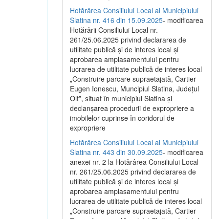
Hotărârea Consiliului Local al Municipiului
Slatina nr. 416 din 15.09.2025
- modificarea
Hotărârii Consiliului Local nr.
261/25.06.2025 privind declararea de
utilitate publică și de interes local și
aprobarea amplasamentului pentru
lucrarea de utilitate publică de interes local
„Construire parcare supraetajată, Cartier
Eugen Ionescu, Muncipiul Slatina, Județul
Olt”, situat în municipiul Slatina și
declanșarea procedurii de expropriere a
imobilelor cuprinse în coridorul de
expropriere
Hotărârea Consiliului Local al Municipiului
Slatina nr. 443 din 30.09.2025
- modificarea
anexei nr. 2 la Hotărârea Consiliului Local
nr. 261/25.06.2025 privind declararea de
utilitate publică şi de interes local şi
aprobarea amplasamentului pentru
lucrarea de utilitate publică de interes local
„Construire parcare supraetajată, Cartier