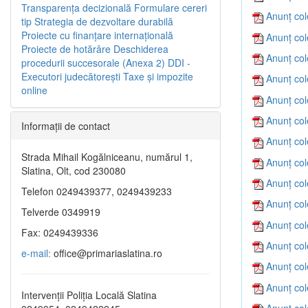
Transparenţa decizională
Formulare cereri
Anunț col
tip
Strategia de dezvoltare durabilă
Proiecte cu finanţare internaţională
Anunț col
Proiecte de hotărâre
Deschiderea
Anunț col
procedurii succesorale (Anexa 2)
DDI -
Executori judecătorești
Taxe şi impozite
Anunț col
online
Anunț col
Anunț col
Informaţii de contact
Anunț col
Strada Mihail Kogălniceanu, numărul 1,
Anunț col
Slatina, Olt, cod 230080
Anunț col
Telefon 0249439377, 0249439233
Anunț col
Telverde 0349919
Anunț col
Fax: 0249439336
Anunț col
e-mail:
office@primariaslatina.ro
Anunț col
Anunț col
Intervenții Poliția Locală Slatina
Anunț col