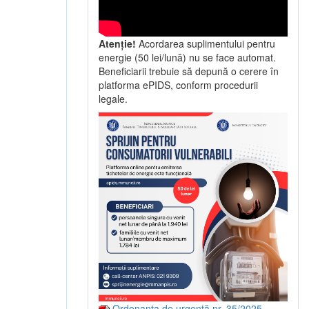
Atenție!
Acordarea suplimentului pentru
energie (50 lei/lună) nu se face automat.
Beneficiarii trebuie să depună o cerere în
platforma ePIDS, conform procedurii
legale.
Ordonanța de urgență nr. 35/2025