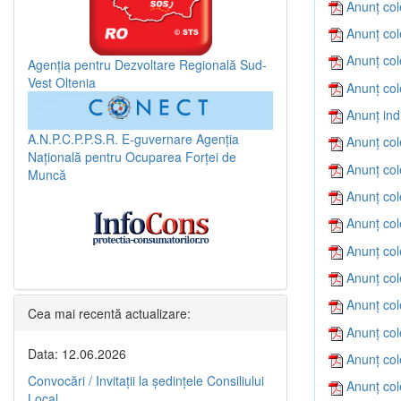
Anunț col
Anunț col
Anunț col
Agenția pentru Dezvoltare Regională Sud-
Vest Oltenia
Anunț col
Anunț ind
A.N.P.C.P.P.S.R.
E-guvernare
Agenția
Anunț col
Națională pentru Ocuparea Forței de
Anunț col
Muncă
Anunț col
Anunț col
Anunț col
Anunț col
Anunț col
Cea mai recentă actualizare:
Anunț col
Data: 12.06.2026
Anunț col
Convocări / Invitaţii la şedinţele Consiliului
Anunț col
Local