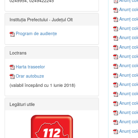
0249954, 0249422245
Anunț col
Anunț col
Instituția Prefectului - Județul Olt
Anunț col
Program de audiențe
Anunț col
Anunț col
Loctrans
Anunț col
Anunț col
Harta traseelor
Anunț col
Orar autobuze
Anunț col
(valabil începând cu 1 iunie 2018)
Anunț col
Anunț col
Legături utile
Anunț col
Anunț col
Anunț col