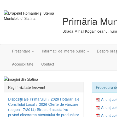
Primăria Muni
Strada Mihail Kogălniceanu, numă
Prezentare
Informații de interes public
Despre ora
Accesibilitate
Contact
Pagini vizitate frecvent
Procedura de
Dispoziţii ale Primarului > 2026
Hotărâri ale
Anunț col
Consiliului Local > 2026
Oferte de vânzare
Anunț col
(Legea 17/2014)
Structuri asociative
privind eliberarea atestatului de producător
Anunț col