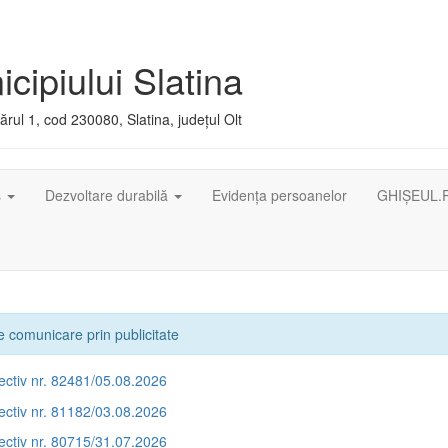
cipiului Slatina
rul 1, cod 230080, Slatina, județul Olt
ș
Dezvoltare durabilă
Evidența persoanelor
GHIȘEUL.
 comunicare prin publicitate
ectiv nr. 82481/05.08.2026
ectiv nr. 81182/03.08.2026
ectiv nr. 80715/31.07.2026