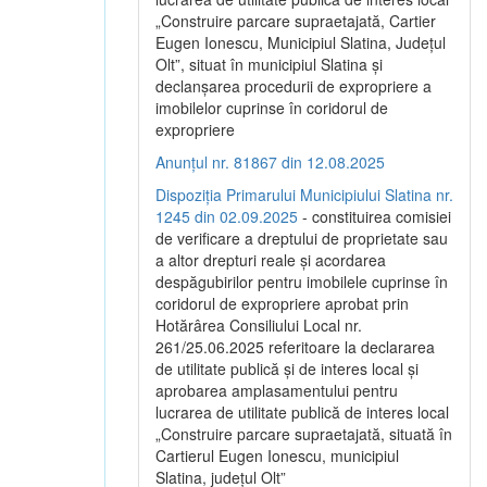
„Construire parcare supraetajată, Cartier
Eugen Ionescu, Municipiul Slatina, Județul
Olt”, situat în municipiul Slatina și
declanșarea procedurii de expropriere a
imobilelor cuprinse în coridorul de
expropriere
Anunțul nr. 81867 din 12.08.2025
Dispoziția Primarului Municipiului Slatina nr.
1245 din 02.09.2025
- constituirea comisiei
de verificare a dreptului de proprietate sau
a altor drepturi reale și acordarea
despăgubirilor pentru imobilele cuprinse în
coridorul de expropriere aprobat prin
Hotărârea Consiliului Local nr.
261/25.06.2025 referitoare la declararea
de utilitate publică și de interes local și
aprobarea amplasamentului pentru
lucrarea de utilitate publică de interes local
„Construire parcare supraetajată, situată în
Cartierul Eugen Ionescu, municipiul
Slatina, județul Olt”